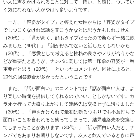
い人に声をかけられることに対して「怖い」と感じ、ついてい
く気になれない人がやはり多いようです。
一方、「容姿がタイプ」と答えた女性からは「容姿がタイプ
でしつこくなければ話を聞こうかなとは思うかもしれません
（20代）」「背が高く、顔もタイプだったので断らず一緒に飲
みました（40代）」「顔が好みでないと話したくもないから
（20代）」「恋愛として考えると性格の良さやノリが合うかな
どが重要だと思うが、ナンパに関しては第一印象の容姿が一番
重要だと思う（20代）」といったコメントが。同社によると、
20代の回答割合が多かったということです。
また、「話が面白い」のコメントでは「話が面白い人は、よ
り楽しい時間を提供してくれるのでいいことしかないです。カ
ラオケ行って大盛り上がりして連絡先は交換せずに帰りました
（30代）」「声をかけられて最初は断るつもりでも不意打ちで
面白いことを言われると笑ってしまって、結果連絡先を交換し
てしまったことがあります（30代）」「話が面白い人だと、ナ
ンパでもあまりお断りしないです。友人と飲んでいるときに声