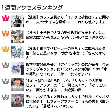
週間アクセスランキング
【漫画】カフェ店員から「ミルクと砂糖は？」と聞か
れ… 夫の“ナイスな返答”に「これから使います」
【漫画】小学校で人気の男性教師が女子トイレに…
個室の隙間から見えた“恐ろしいモノ”に「許せない」
【漫画】電車でベビーカーの赤ちゃんに蹴られた男
性 怒ると思いきや…“意外な本音”に「なんてすて
き！」
熊本地震発生を受け《アイラップ》公式が紹介「ウォ
ッシャブルタンク」に1.9万いいねの反響 SNS「水
の節約になったよ」「持ってた方がよい」
“おかっぱ”に悩む男性→バッサリカットで大変身！
ビフォーアフターに「え、同じ人！？」「かっこい
い」「爽やかすぎる～」大絶賛の声
妻に「ハゲてる」と言われ…カットで解決→イケオジ
に大変身！ ビフォーアフターに「うちの夫もお願い
したい」「若返りハンパない」