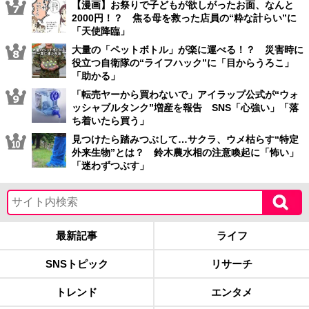
【漫画】お祭りで子どもが欲しがったお面、なんと
2000円！？ 焦る母を救った店員の“粋な計らい”に
「天使降臨」
大量の「ペットボトル」が楽に運べる！？ 災害時に
役立つ自衛隊の“ライフハック”に「目からうろこ」
「助かる」
「転売ヤーから買わないで」アイラップ公式が“ウォ
ッシャブルタンク”増産を報告 SNS「心強い」「落
ち着いたら買う」
見つけたら踏みつぶして…サクラ、ウメ枯らす“特定
外来生物”とは？ 鈴木農水相の注意喚起に「怖い」
「迷わずつぶす」
最新記事
ライフ
SNSトピック
リサーチ
トレンド
エンタメ