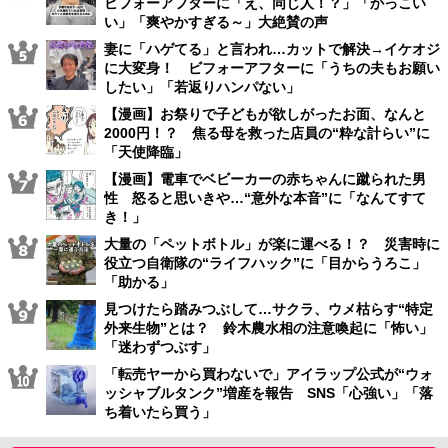
ビフォーアフターに「え、同じ人！？」「かっこい
い」「爽やかすぎる～」大絶賛の声
妻に「ハゲてる」と言われ…カットで解決→イケオジ
に大変身！ ビフォーアフターに「うちの夫もお願い
したい」「若返りハンパない」
【漫画】お祭りで子どもが欲しがったお面、なんと
2000円！？ 焦る母を救った店員の“粋な計らい”に
「天使降臨」
【漫画】電車でベビーカーの赤ちゃんに蹴られた男
性 怒ると思いきや…“意外な本音”に「なんてすて
き！」
大量の「ペットボトル」が楽に運べる！？ 災害時に
役立つ自衛隊の“ライフハック”に「目からうろこ」
「助かる」
見つけたら踏みつぶして…サクラ、ウメ枯らす“特定
外来生物”とは？ 鈴木農水相の注意喚起に「怖い」
「迷わずつぶす」
「転売ヤーから買わないで」アイラップ公式が“ウォ
ッシャブルタンク”増産を報告 SNS「心強い」「落
ち着いたら買う」