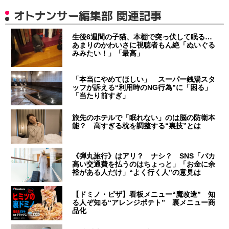
オトナンサー編集部 関連記事
生後6週間の子猫、本棚で突っ伏して眠る…
あまりのかわいさに視聴者もん絶「ぬいぐる
みみたい！」「最高」
「本当にやめてほしい」 スーパー銭湯スタ
ッフが訴える“利用時のNG行為”に「困る」
「当たり前すぎ」
旅先のホテルで「眠れない」のは脳の防衛本
能？ 高すぎる枕を調整する“裏技”とは
《弾丸旅行》はアリ？ ナシ？ SNS「バカ
高い交通費を払うのはちょっと」「お金に余
裕がある人だけ」“よく行く人”の意見は
【ドミノ・ピザ】看板メニュー“魔改造” 知
る人ぞ知る“アレンジポテト” 裏メニュー商
品化