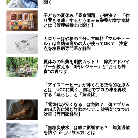
聞く
子どもの夏休み「昼食問題」が解決？ 「作
り置き冷凍」するとうまみ＆栄養が増す食材
とは【管理栄養士に聞く】
カロリーは砂糖の半分…甘味料「マルチトー
ル」は血糖値高めの人が使ってOK？ 注意
点を糖尿病専門医が解説
夏休みの出費を劇的カット！ 節約アドバイ
ザーが教える「0円レジャー」と“おうち外
食”の裏ワザ
「アイスコーヒー」が薄くなる致命的な原因
とは UCCに聞く、自宅でプロの味を再現
する「蒸らし」と「黄金比」
「電気代が安くなる」は危険？ 偽アプリ＆
SNS広告に潜む詐欺のワナ… 被害防ぐ3つの
対策【専門家解説】
「無糖炭酸水」は歯に影響する？ 知覚過敏
を防ぐ“正しい飲み方”とは