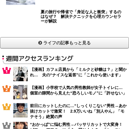
夏の旅行や帰省で「身近な人と衝突」するの
はなぜ？ 解決テクニックを心理カウンセラ
ーが解説
ライフの記事もっと見る
週間アクセスランキング
【漫画】カフェ店員から「ミルクと砂糖は？」と聞か
れ… 夫の“ナイスな返答”に「これから使います」
【漫画】小学校で人気の男性教師が女子トイレに…
個室の隙間から見えた“恐ろしいモノ”に「許せない」
前日にカットしたのに…“しっくりこない”男性→あか
抜けカットで激変！ 2.9万いいね「別人やん」「モ
テそう」絶賛の声
“おかっぱ”に悩む男性→バッサリカットで大変身！