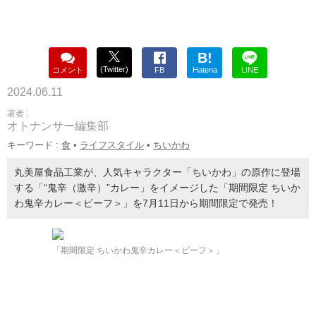
B!
(Twitter)
コメント
FB
Hatena
LINE
2024.06.11
著者 :
オトナンサー編集部
キーワード :
食
•
ライフスタイル
•
ちいかわ
丸美屋食品工業が、人気キャラクター「ちいかわ」の原作に登場
する「“鬼辛（激辛）”カレー」をイメージした「期間限定 ちいか
わ鬼辛カレー＜ビーフ＞」を7月11日から期間限定で発売！
「期間限定 ちいかわ鬼辛カレー＜ビーフ＞」