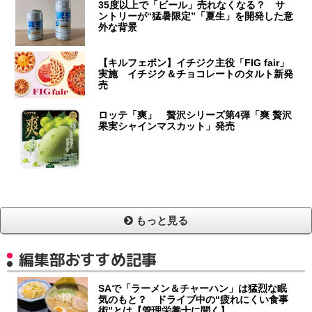
35度以上で「ビール」売れなくなる？ サ
ントリーが“猛暑限定”「夏生」を開発した意
外な背景
【キルフェボン】イチジク主役「FIG fair」
実施 イチジク＆チョコレートのタルト新発
売
ロッテ「爽」 贅沢シリーズ第4弾「爽 贅沢
果実シャインマスカット」発売
もっと見る
編集部おすすめ記事
SAで「ラーメン＆チャーハン」は猛烈な眠
気のもと？ ドライブ中の“疲れにくい食事
術”とは【管理栄養士に聞く】