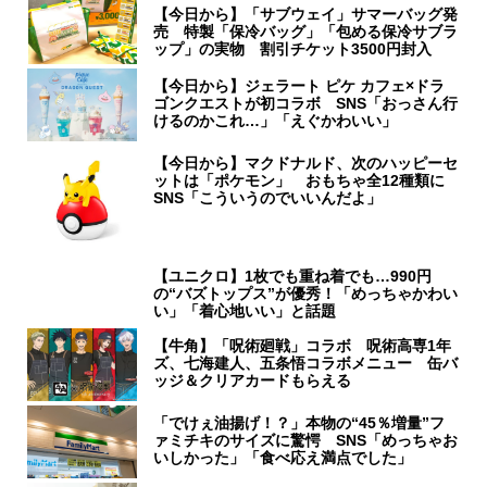
【今日から】「サブウェイ」サマーバッグ発
売 特製「保冷バッグ」「包める保冷サブラ
ップ」の実物 割引チケット3500円封入
【今日から】ジェラート ピケ カフェ×ドラ
ゴンクエストが初コラボ SNS「おっさん行
けるのかこれ…」「えぐかわいい」
【今日から】マクドナルド、次のハッピーセ
ットは「ポケモン」 おもちゃ全12種類に
SNS「こういうのでいいんだよ」
【ユニクロ】1枚でも重ね着でも…990円
の“バズトップス”が優秀！「めっちゃかわい
い」「着心地いい」と話題
【牛角】「呪術廻戦」コラボ 呪術高専1年
ズ、七海建人、五条悟コラボメニュー 缶バ
ッジ＆クリアカードもらえる
「でけぇ油揚げ！？」本物の“45％増量”フ
ァミチキのサイズに驚愕 SNS「めっちゃお
いしかった」「食べ応え満点でした」