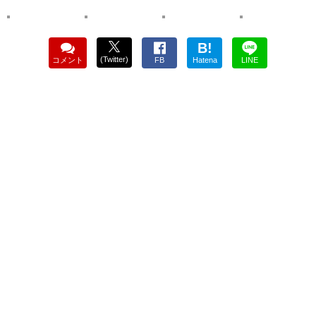
B!
(Twitter)
コメント
FB
Hatena
LINE