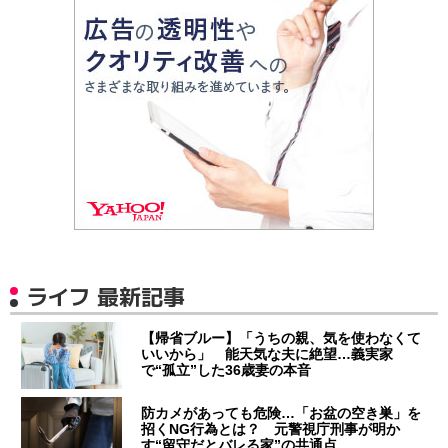
ライフ 最新記事
【帰省ブルー】「うちの親、気を使わなくて
いいから」 能天気な夫に絶望…義実家
で“孤立”した36歳妻の本音
防カメがあっても危険…「お盆の空き巣」を
招くNG行為とは？ 元警視庁刑事が明か
す“留守だとバレる家”の共通点