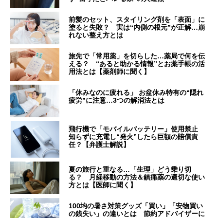
前髪のセット、スタイリング剤を「表面」に
塗ると失敗？ 実は“内側の根元”が正解…崩
れない整え方とは
旅先で「常用薬」を切らした…薬局で何を伝
える？ “あると助かる情報”とお薬手帳の活
用法とは【薬剤師に聞く】
「休みなのに疲れる」 お盆休み特有の“隠れ
疲労”に注意…3つの解消法とは
飛行機で「モバイルバッテリー」使用禁止
知らずに充電し“発火”したら巨額の賠償責
任？【弁護士解説】
夏の旅行と重なる…「生理」どう乗り切
る？ 月経移動の方法＆鎮痛薬の適切な使い
方とは【医師に聞く】
100均の暑さ対策グッズ「買い」「安物買い
の銭失い」の違いとは 節約アドバイザーに