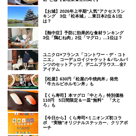
【お城】2026年上半期“人気”アクセスラン
キング 3位「松本城」…東日本2位＆1位
は？
【熱中症】予防に効果的な食材ランキング
3位「鶏むね肉」2位「マグロ」…1位は？
ユニクロ×フランス「コントワー・デ・コト
ニエ」 コーデュロイジャケット＆バレルパ
ンツのセットアップ、デニムブラウス…全7
アイテム
【松屋】630円「松屋の牛焼肉丼」発売
「牛カルビホルモン丼」も
【くら寿司】本マグロ「中とろ」特別価格
110円 5日間限定＆一皿“無料” 「大と
ろ」も
【今日から】くら寿司×ミニオンズ初コラ
ボ “実物”オリジナルステッカー、クリアポ
ーチ