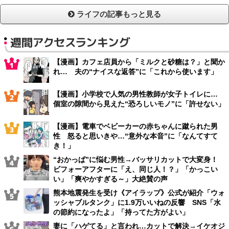
ライフの記事もっと見る
週間アクセスランキング
【漫画】カフェ店員から「ミルクと砂糖は？」と聞か
れ… 夫の“ナイスな返答”に「これから使います」
【漫画】小学校で人気の男性教師が女子トイレに…
個室の隙間から見えた“恐ろしいモノ”に「許せない」
【漫画】電車でベビーカーの赤ちゃんに蹴られた男
性 怒ると思いきや…“意外な本音”に「なんてすて
き！」
“おかっぱ”に悩む男性→バッサリカットで大変身！
ビフォーアフターに「え、同じ人！？」「かっこい
い」「爽やかすぎる～」大絶賛の声
熊本地震発生を受け《アイラップ》公式が紹介「ウォ
ッシャブルタンク」に1.9万いいねの反響 SNS「水
の節約になったよ」「持ってた方がよい」
妻に「ハゲてる」と言われ…カットで解決→イケオジ