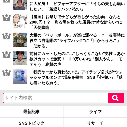
に大変身！ ビフォーアフターに「うちの夫もお願い
したい」「若返りハンパない」
【漫画】お祭りで子どもが欲しがったお面、なんと
2000円！？ 焦る母を救った店員の“粋な計らい”に
「天使降臨」
大量の「ペットボトル」が楽に運べる！？ 災害時に
役立つ自衛隊の“ライフハック”に「目からうろこ」
「助かる」
前日にカットしたのに…“しっくりこない”男性→あか
抜けカットで激変！ 2.9万いいね「別人やん」「モ
テそう」絶賛の声
「転売ヤーから買わないで」アイラップ公式が“ウォ
ッシャブルタンク”増産を報告 SNS「心強い」「落
ち着いたら買う」
最新記事
ライフ
SNSトピック
リサーチ