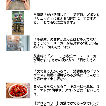
自衛隊「ぜひ活用して」 災害時、ズボンを
「リュック」に変える“裏技”に「すごすぎ
る」「とても役に立ちます」
「冷蔵庫」の食材が思ったほど冷えてない…
どうして？ メーカーが紹介する“正しい詰
め方”に「知らなかった」
災害時に「ノート」が役立つ！？ メーカー
が明かす“まさかの使い方”に「目からうろ
こ」
「文句言う人がいる？」 消防職員の「サン
グラス」着用に理解求める投稿に「こんなこ
と言わせて申し訳ない」
食が止まらなくなる？ キユーピー直伝、ミ
ニトマトの“簡単サラダ”レシピに「おいしそ
う」
【ブロッコリー】お湯でゆでるor水でレンチ