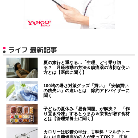
ライフ 最新記事
夏の旅行と重なる…「生理」どう乗り切
る？ 月経移動の方法＆鎮痛薬の適切な使い
方とは【医師に聞く】
100均の暑さ対策グッズ「買い」「安物買い
の銭失い」の違いとは 節約アドバイザーに
聞く
子どもの夏休み「昼食問題」が解決？ 「作
り置き冷凍」するとうまみ＆栄養が増す食材
とは【管理栄養士に聞く】
カロリーは砂糖の半分…甘味料「マルチトー
ル」は血糖値高めの人が使ってOK？ 注意