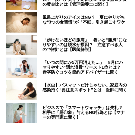
の黄金比とは【管理栄養士に聞く】
風呂上がりのアイスはNG？ 夏にやりがち
な“3つの食習慣”が「不眠」引き起こすワケ
「歩けないほどの激痛」 暑いと“痛風”にな
りやすいのは脱水が原因？ 注意すべき人
の“特徴”とは【医師解説】
「いつの間にか5万円消えた…」 8月にハ
マりやすい“隠れ浪費”ワースト1位とは？
赤字防ぐコツを節約アドバイザーに聞く
【水虫】バスマットだけじゃない…家庭内の
感染招く“要注意スポット”とは 医師に聞く
ビジネスで「スマートウォッチ」は失礼？
相手に「悪印象」与えるNG行為とは【マナ
ーの専門家に聞く】