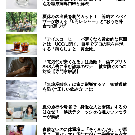
点を糖尿病専門医が解説
夏休みの出費を劇的カット！ 節約アドバイ
ザーが教える「0円レジャー」と“おうち外
食”の裏ワザ
「アイスコーヒー」が薄くなる致命的な原因
とは UCCに聞く、自宅でプロの味を再現
する「蒸らし」と「黄金比」
「電気代が安くなる」は危険？ 偽アプリ＆
SNS広告に潜む詐欺のワナ… 被害防ぐ3つの
対策【専門家解説】
「無糖炭酸水」は歯に影響する？ 知覚過敏
を防ぐ“正しい飲み方”とは
夏の旅行や帰省で「身近な人と衝突」するの
はなぜ？ 解決テクニックを心理カウンセラ
ーが解説
食欲ないのに体重増…「そうめんだけ」が原
因？ 夏バテ太り予防に役立つ栄養素＆夕食