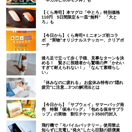
「牛カルビホルモン丼」も
【くら寿司】本マグロ「中とろ」特別価格
110円 5日間限定＆一皿“無料” 「大と
ろ」も
【今日から】くら寿司×ミニオンズ初コラ
ボ “実物”オリジナルステッカー、クリアポ
ーチ
後ろ足で立って歩く子猫、見事なターンを決
める！ 賢さに視聴者から驚嘆の声「かわい
すぎて耐えられない！」「なんて素晴らし
い」
「休みなのに疲れる」 お盆休み特有の“隠れ
疲労”に注意…3つの解消法とは
【今日から】「サブウェイ」サマーバッグ発
売 特製「保冷バッグ」「包める保冷サブラ
ップ」の実物 割引チケット3500円封入
飛行機で「モバイルバッテリー」使用禁止
知らずに充電し“発火”したら巨額の賠償責