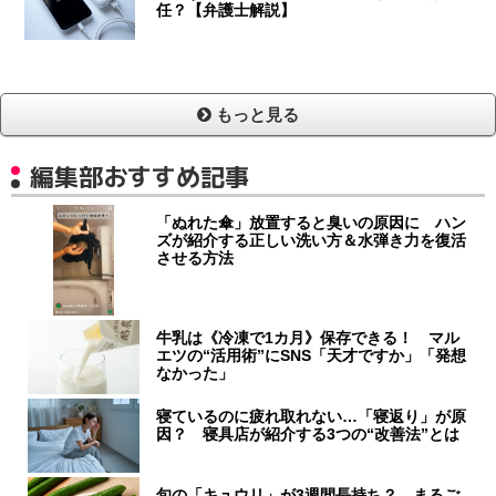
任？【弁護士解説】
もっと見る
編集部おすすめ記事
「ぬれた傘」放置すると臭いの原因に ハン
ズが紹介する正しい洗い方＆水弾き力を復活
させる方法
牛乳は《冷凍で1カ月》保存できる！ マル
エツの“活用術”にSNS「天才ですか」「発想
なかった」
寝ているのに疲れ取れない…「寝返り」が原
因？ 寝具店が紹介する3つの“改善法”とは
旬の「キュウリ」が3週間長持ち？ まるご