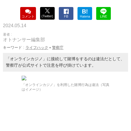
B!
(Twitter)
コメント
FB
Hatena
LINE
2024.05.14
著者 :
オトナンサー編集部
キーワード :
ライフハック
•
警察庁
「オンラインカジノ」に接続して賭博をするのは違法だとして、
警察庁が公式サイトで注意を呼び掛けています。
「オンラインカジノ」を利用した賭博行為は違法（写真
はイメージ）