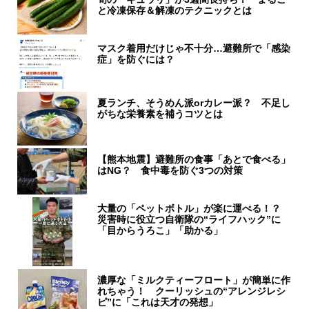
と冷凍保存＆解凍のテクニックとは
マスク着用だけじゃ不十分…避難所で「感染
症」を防ぐには？
夏ランチ、そうめん派orカレー派？ 不足し
がちな栄養素を補うコツとは
【熊本地震】避難所の食事「あとで食べる」
はNG？ 食中毒を防ぐ3つの対策
大量の「ペットボトル」が楽に運べる！？
災害時に役立つ自衛隊の“ライフハック”に
「目からうろこ」「助かる」
濃厚な「ミルクティーフロート」が簡単に作
れちゃう！ クーリッシュの“アレンジレシ
ピ”に「これは天才の発想」