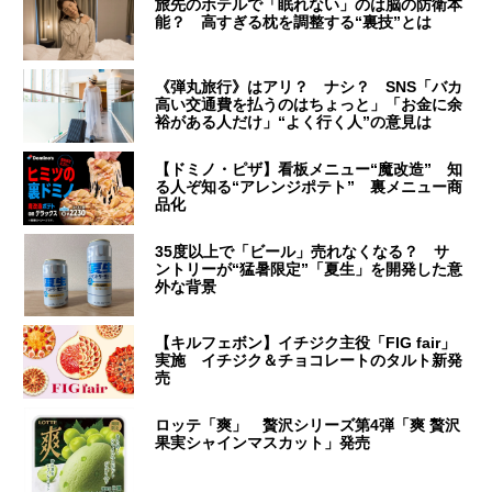
旅先のホテルで「眠れない」のは脳の防衛本
能？ 高すぎる枕を調整する“裏技”とは
《弾丸旅行》はアリ？ ナシ？ SNS「バカ
高い交通費を払うのはちょっと」「お金に余
裕がある人だけ」“よく行く人”の意見は
【ドミノ・ピザ】看板メニュー“魔改造” 知
る人ぞ知る“アレンジポテト” 裏メニュー商
品化
35度以上で「ビール」売れなくなる？ サ
ントリーが“猛暑限定”「夏生」を開発した意
外な背景
【キルフェボン】イチジク主役「FIG fair」
実施 イチジク＆チョコレートのタルト新発
売
ロッテ「爽」 贅沢シリーズ第4弾「爽 贅沢
果実シャインマスカット」発売