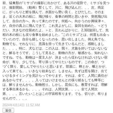
前、猛禽類の“ミサゴ“の撮影に出かけて、ある川の堤防で、ミサゴを見つ
け、撮影開始。（動画）暫くして、川に、飛び込んだ、、、次、両足
に、がっちりと鯉を掴んで、水面から勢い良く、とびだした。そのま
ま、近くの大木の枝に、飛び移り、食事の時間と思いきや、突然飛び出
して、自分の方へ、向って来たのです。何処へ、向かうのか興味津々、
が、自分の真上に飛んできて、これ見よがしに、旋回を始めた。＜どう
だい、大きなの仕留めたよ、＞と、言わんばかりに、2,3回旋回して、先
程の木の枝にも戻り食事を始めました。”このミサゴ”とは、何度も出会っ
ていたので、自分も嬉しくなったのを、思い出しました。例え鳥でも、
動物でも、それなりに、意識を持って生きているんだと、感動しまし
た、、、。特に、犬などは、この人は、我々、犬族を好いてはいないな
と、解るそうです。こうして見ると、動物の方が、敏感かも、知れない
ですね。でも、動物は一度主人が、決まったら従わなければいけない宿
命が、有り、少しでも、寄り添ってやりたいものです。この命が、つ
つ”く限り、愛しんでやりたいと思います。部屋に、蜂とか、蛾とかが、
入って来ても、、いきなり始末など、しません。先ずは窓を開け、出て
いけるタイミングを見計らってやります。それは、全て、人間に責任が
あるからです、、、。入ってはいけませんとの張り紙をしても蜂等に
は、解りませんから。動物然り。しかし、昆虫にも、教育すれば、理解
する事出来るかも、、、。それは、人間次第、、、。全て人間次
第、、、。言いたいことはこの宇宙程有ります。でも、切りが、有りま
せんので、、、。
2024年4月14日 11:52 AM
返信