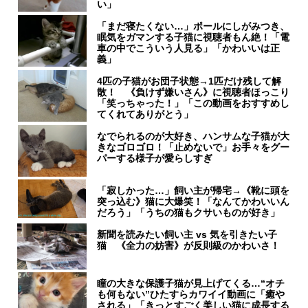
い」
「まだ寝たくない…」ポールにしがみつき、
眠気をガマンする子猫に視聴者もん絶！「電
車の中でこういう人見る」「かわいいは正
義」
4匹の子猫がお団子状態→1匹だけ残して解
散！ 《負けず嫌いさん》に視聴者ほっこり
「笑っちゃった！」「この動画をおすすめし
てくれてありがとう」
なでられるのが大好き、ハンサムな子猫が大
きなゴロゴロ！「止めないで」お手々をグー
パーする様子が愛らしすぎ
「寂しかった…」飼い主が帰宅→《靴に頭を
突っ込む》猫に大爆笑！「なんてかわいいん
だろう」「うちの猫もクサいものが好き」
新聞を読みたい飼い主 vs 気を引きたい子
猫 《全力の妨害》が反則級のかわいさ！
瞳の大きな保護子猫が見上げてくる…“オチ
も何もない”ひたすらカワイイ動画に「癒や
される」「きっとすごく美しい猫に成長する