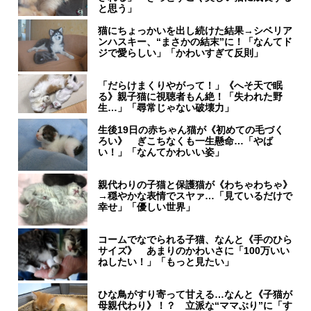
と思う」
猫にちょっかいを出し続けた結果→シベリア
ンハスキー、“まさかの結末”に！「なんてド
ジで愛らしい」「かわいすぎて反則」
「だらけまくりやがって！」《へそ天で眠
る》親子猫に視聴者もん絶！「失われた野
生…」「尋常じゃない破壊力」
生後19日の赤ちゃん猫が《初めての毛づく
ろい》 ぎこちなくも一生懸命…「やば
い！」「なんてかわいい姿」
親代わりの子猫と保護猫が《わちゃわちゃ》
→穏やかな表情でスヤァ…「見ているだけで
幸せ」「優しい世界」
コームでなでられる子猫、なんと《手のひら
サイズ》 あまりのかわいさに「100万いい
ねしたい！」「もっと見たい」
ひな鳥がすり寄って甘える…なんと《子猫が
母親代わり》！？ 立派な“ママぶり”に「す