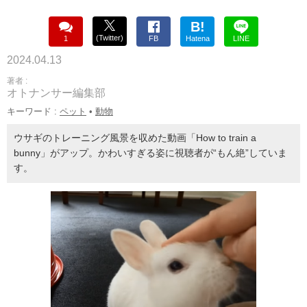
B!
(Twitter)
1
FB
Hatena
LINE
2024.04.13
著者 :
オトナンサー編集部
キーワード :
ペット
•
動物
ウサギのトレーニング風景を収めた動画「How to train a
bunny」がアップ。かわいすぎる姿に視聴者が“もん絶”していま
す。