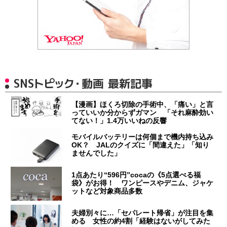
SNSトピック・動画 最新記事
【漫画】ほくろ切除の手術中、「痛い」と言
っていいか分からずガマン 「それ麻酔効い
てない！」1.4万いいねの反響
モバイルバッテリーは何個まで機内持ち込み
OK？ JALのクイズに「間違えた」「知り
ませんでした」
1点あたり“596円”cocaの《5点選べる福
袋》がお得！ ワンピースやデニム、ジャケ
ットなど対象商品多数
夫婦別々に…「セパレート帰省」が注目を集
める 女性の約4割「経験はないがしてみた