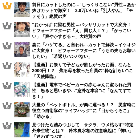
前日にカットしたのに…“しっくりこない”男性→あか
抜けカットで激変！ 2.9万いいね「別人やん」「モ
テそう」絶賛の声
“おかっぱ”に悩む男性→バッサリカットで大変身！
ビフォーアフターに「え、同じ人！？」「かっこい
い」「爽やかすぎる～」大絶賛の声
妻に「ハゲてる」と言われ…カットで解決→イケオジ
に大変身！ ビフォーアフターに「うちの夫もお願い
したい」「若返りハンパない」
【漫画】お祭りで子どもが欲しがったお面、なんと
2000円！？ 焦る母を救った店員の“粋な計らい”に
「天使降臨」
【漫画】電車でベビーカーの赤ちゃんに蹴られた男
性 怒ると思いきや…“意外な本音”に「なんてすて
き！」
大量の「ペットボトル」が楽に運べる！？ 災害時に
役立つ自衛隊の“ライフハック”に「目からうろこ」
「助かる」
見つけたら踏みつぶして…サクラ、ウメ枯らす“特定
外来生物”とは？ 鈴木農水相の注意喚起に「怖い」
「迷わずつぶす」