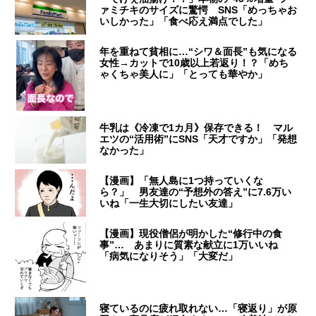
ァミチキのサイズに驚愕 SNS「めっちゃお
いしかった」「食べ応え満点でした」
年を重ねて貧相に…“シワ＆面長”も気になる
女性→カットで10歳以上若返り！？「めち
ゃくちゃ美人に」「とっても華やか」
牛乳は《冷凍で1カ月》保存できる！ マル
エツの“活用術”にSNS「天才ですか」「発想
なかった」
【漫画】「無人島に1つ持っていくな
ら？」 男友達の“予想外の答え”に7.6万い
いね「一生大切にしたい友達」
【漫画】現役僧侶が明かした“修行中の食
事”… あまりに質素な献立に1万いいね
「病気になりそう」「大変だ」
寝ているのに疲れ取れない…「寝返り」が原