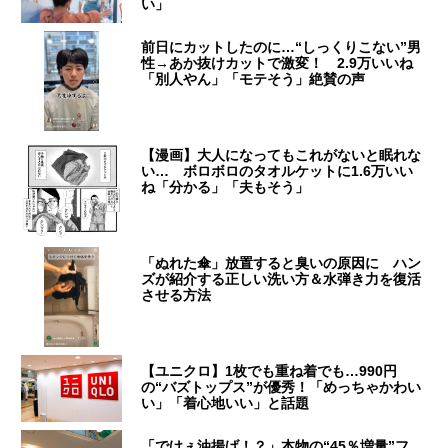
い」
前日にカットしたのに…“しっくりこない”男
性→あか抜けカットで激変！ 2.9万いいね
「別人やん」「モテそう」絶賛の声
【漫画】大人になってもこれがないと眠れな
い… ボロボロのタオルケットに1.6万いい
ね「分かる」「夫もそう」
「ぬれた傘」放置すると臭いの原因に ハン
ズが紹介する正しい洗い方＆水弾き力を復活
させる方法
【ユニクロ】1枚でも重ね着でも…990円
の“バズトップス”が優秀！「めっちゃかわい
い」「着心地いい」と話題
「でけぇ油揚げ！？」本物の“45％増量”フ