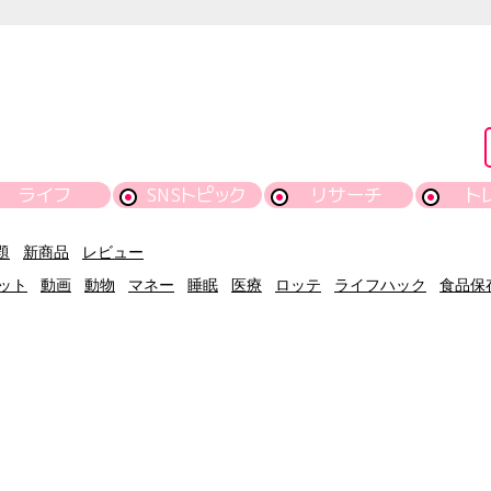
ライフ
SNSトピック
リサーチ
ト
題
新商品
レビュー
ット
動画
動物
マネー
睡眠
医療
ロッテ
ライフハック
食品保