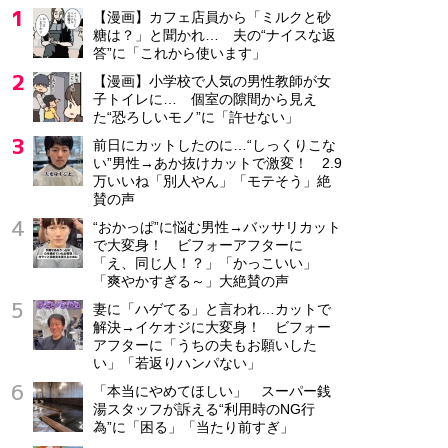
【漫画】カフェ店員から「ミルクと砂
糖は？」と聞かれ… 夫の“ナイスな返
答”に「これから使います」
【漫画】小学校で人気の男性教師が女
子トイレに… 個室の隙間から見え
た“恐ろしいモノ”に「許せない」
前日にカットしたのに…“しっくりこな
い”男性→あか抜けカットで激変！ 2.9
万いいね「別人やん」「モテそう」絶
賛の声
“おかっぱ”に悩む男性→バッサリカット
で大変身！ ビフォーアフターに
「え、同じ人！？」「かっこいい」
「爽やかすぎる～」大絶賛の声
妻に「ハゲてる」と言われ…カットで
解決→イケオジに大変身！ ビフォー
アフターに「うちの夫もお願いした
い」「若返りハンパない」
「本当にやめてほしい」 スーパー銭
湯スタッフが訴える“利用時のNG行
為”に「困る」「当たり前すぎ」