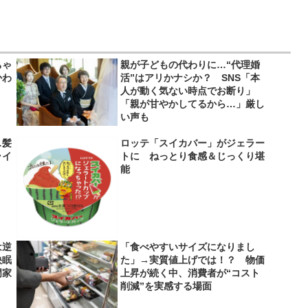
ちゃ
親が子どもの代わりに…“代理婚
かわ
活”はアリかナシか？ SNS「本
人が動く気ない時点でお断り」
「親が甘やかしてるから…」厳し
い声も
…髪
ロッテ「スイカバー」がジェラー
ライ
トに ねっとり食感＆じっくり堪
】
能
は逆
「食べやすいサイズになりまし
快眠
た」→実質値上げでは！？ 物価
門家
上昇が続く中、消費者が“コスト
削減”を実感する場面