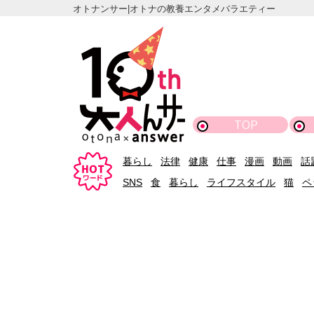
オトナンサー|オトナの教養エンタメバラエティー
TOP
暮らし
法律
健康
仕事
漫画
動画
話
SNS
食
暮らし
ライフスタイル
猫
ペ