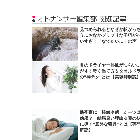
オトナンサー編集部 関連記事
見つめられるとなぜか転がっ
う…おなかプリプリな子猫が
いすぎ！「なでたい…」の声
夏のドライヤー熱風がつらい
がすぐ乾く当て方＆タオルド
の“神テク”とは【美容師解説
熱帯夜に「接触冷感」シーツ
効果？ 結局暑い理由＆夏の
に導く“意外な寝具”とは【専
解説】