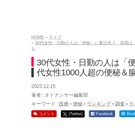
HOME
ライフ
30代女性・日勤の人は「便秘」に要注意？ 原因は…
も
30代女性・日勤の人は「便
代女性1000人超の便秘
2023.12.15
著者 :
オトナンサー編集部
キーワード :
医療
•
便秘
•
ランキング
•
調査
•
ラ
コメント
(Twitter)
Facebook
B!
Boo