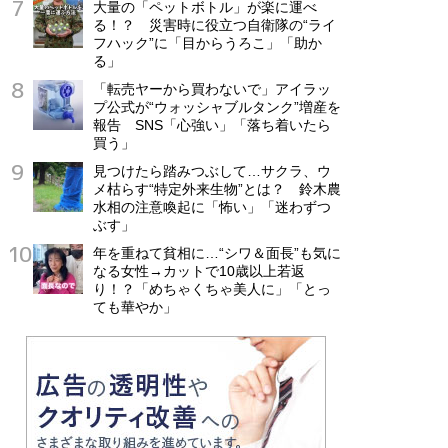
大量の「ペットボトル」が楽に運べ
る！？ 災害時に役立つ自衛隊の“ライ
フハック”に「目からうろこ」「助か
る」
「転売ヤーから買わないで」アイラッ
プ公式が“ウォッシャブルタンク”増産を
報告 SNS「心強い」「落ち着いたら
買う」
見つけたら踏みつぶして…サクラ、ウ
メ枯らす“特定外来生物”とは？ 鈴木農
水相の注意喚起に「怖い」「迷わずつ
ぶす」
年を重ねて貧相に…“シワ＆面長”も気に
なる女性→カットで10歳以上若返
り！？「めちゃくちゃ美人に」「とっ
ても華やか」