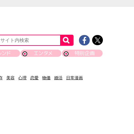
レンド
エンタメ
特別企画
存
美容
心理
恋愛
物価
婚活
日常漫画