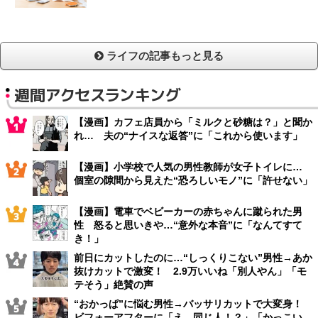
ライフの記事もっと見る
週間アクセスランキング
【漫画】カフェ店員から「ミルクと砂糖は？」と聞か
れ… 夫の“ナイスな返答”に「これから使います」
【漫画】小学校で人気の男性教師が女子トイレに…
個室の隙間から見えた“恐ろしいモノ”に「許せない」
【漫画】電車でベビーカーの赤ちゃんに蹴られた男
性 怒ると思いきや…“意外な本音”に「なんてすて
き！」
前日にカットしたのに…“しっくりこない”男性→あか
抜けカットで激変！ 2.9万いいね「別人やん」「モ
テそう」絶賛の声
“おかっぱ”に悩む男性→バッサリカットで大変身！
ビフォーアフターに「え、同じ人！？」「かっこい