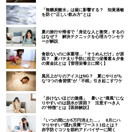
「無糖炭酸水」は歯に影響する？ 知覚過敏
を防ぐ“正しい飲み方”とは
夏の旅行や帰省で「身近な人と衝突」するの
はなぜ？ 解決テクニックを心理カウンセラ
ーが解説
食欲ないのに体重増…「そうめんだけ」が原
因？ 夏バテ太り予防に役立つ栄養素＆夕食
の黄金比とは【管理栄養士に聞く】
風呂上がりのアイスはNG？ 夏にやりがち
な“3つの食習慣”が「不眠」引き起こすワケ
「歩けないほどの激痛」 暑いと“痛風”にな
りやすいのは脱水が原因？ 注意すべき人
の“特徴”とは【医師解説】
「いつの間にか5万円消えた…」 8月にハ
マりやすい“隠れ浪費”ワースト1位とは？
赤字防ぐコツを節約アドバイザーに聞く