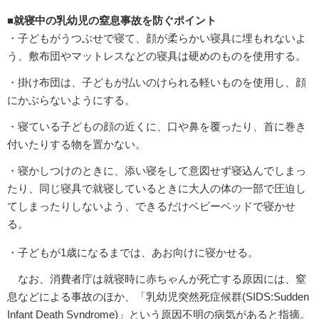
■就寝中の乳幼児の窒息事故を防ぐポイント
・子どもがうつぶせで寝て、顔が柔らかい寝具に埋もれないよ
う、敷布団やマットレスなどの寝具は硬めのものを使用する。
・掛け布団は、子どもが払いのけられる軽いものを使用し、顔
にかぶらないようにする。
・寝ている子どもの顔の近くに、口や鼻を覆ったり、首に巻き
付いたりする物を置かない。
・寝かしつけのときに、添い寝をして意図せず寝込んでしまっ
たり、同じ寝具で就寝しているときに大人の体の一部で圧迫し
てしまったりしないよう、できるだけベビーベッドで寝かせ
る。
・子どもが1歳になるまでは、あお向けに寝かせる。
なお、消費者庁は就寝時に赤ちゃんが死亡する原因には、窒
息などによる事故のほか、「乳幼児突然死症候群(SIDS:Sudden
Infant Death Syndrome)」という原因不明の病気があると指摘。