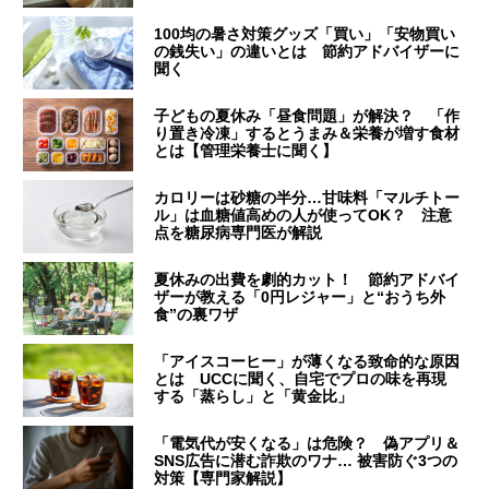
100均の暑さ対策グッズ「買い」「安物買い
の銭失い」の違いとは 節約アドバイザーに
聞く
子どもの夏休み「昼食問題」が解決？ 「作
り置き冷凍」するとうまみ＆栄養が増す食材
とは【管理栄養士に聞く】
カロリーは砂糖の半分…甘味料「マルチトー
ル」は血糖値高めの人が使ってOK？ 注意
点を糖尿病専門医が解説
夏休みの出費を劇的カット！ 節約アドバイ
ザーが教える「0円レジャー」と“おうち外
食”の裏ワザ
「アイスコーヒー」が薄くなる致命的な原因
とは UCCに聞く、自宅でプロの味を再現
する「蒸らし」と「黄金比」
「電気代が安くなる」は危険？ 偽アプリ＆
SNS広告に潜む詐欺のワナ… 被害防ぐ3つの
対策【専門家解説】