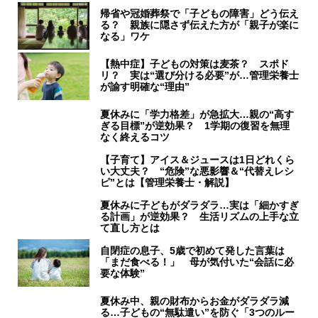
帰省や冠婚葬祭で「子どもの障害」どう伝え
る？ 親族に隠さず伝えた方が「親子が楽に
なる」ワケ
【熱中症】子どもの対策は麦茶？ スポド
リ？ 実は“選び分ける必要”が…管理栄養士
が諭す明確な“理由”
夏休みに「学力格差」が急拡大…親の“高す
ぎる目標”が逆効果？ 1学期の復習を無理
なく終えるコツ
【子育て】アイス＆ジュースは1日どれくら
い大丈夫？ “危険”な悪影響＆“代替えレシ
ピ”とは【管理栄養士・解説】
夏休みに子どもがダラダラ…実は「細かすぎ
る計画」が逆効果？ 生活リズムの上手な立
て直し方とは
自閉症の息子、5歳で初めて発した言葉は
「まだ食べる！」 母が気付いた“会話に必
要な体験”
夏休み中、親の財布からお金がダラダラ減
る…子どもの“無駄遣い”を防ぐ「3つのルー