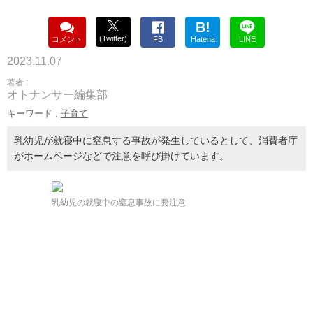
B!
(Twitter)
コメント
FB
Hatena
LINE
2023.11.07
著者 :
オトナンサー編集部
キーワード :
子育て
乳幼児が就寝中に窒息する事故が発生しているとして、消費者庁
がホームページなどで注意を呼び掛けています。
乳幼児の就寝中の窒息事故に要注意