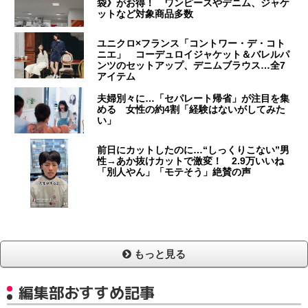
袋》がお得！ ワンピースやデニム、ジャケ
ットなど対象商品多数
ユニクロ×フランス「コントワー・デ・コト
ニエ」 コーデュロイジャケット＆バレルパ
ンツのセットアップ、デニムブラウス…全7
アイテム
夫婦別々に…「セパレート帰省」が注目を集
める 女性の約4割「経験はないがしてみた
い」
前日にカットしたのに…“しっくりこない”男
性→あか抜けカットで激変！ 2.9万いいね
「別人やん」「モテそう」絶賛の声
もっと見る
編集部おすすめ記事