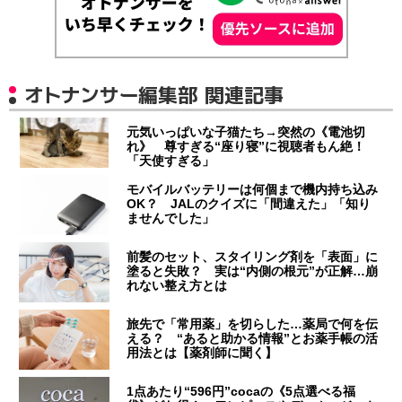
オトナンサー編集部 関連記事
元気いっぱいな子猫たち→突然の《電池切
れ》 尊すぎる“座り寝”に視聴者もん絶！
「天使すぎる」
モバイルバッテリーは何個まで機内持ち込み
OK？ JALのクイズに「間違えた」「知り
ませんでした」
前髪のセット、スタイリング剤を「表面」に
塗ると失敗？ 実は“内側の根元”が正解…崩
れない整え方とは
旅先で「常用薬」を切らした…薬局で何を伝
える？ “あると助かる情報”とお薬手帳の活
用法とは【薬剤師に聞く】
1点あたり“596円”cocaの《5点選べる福