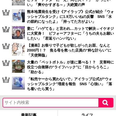
い」「爽やかすぎる～」大絶賛の声
熊本地震発生を受け《アイラップ》公式が紹介「ウォ
ッシャブルタンク」に1.9万いいねの反響 SNS「水
の節約になったよ」「持ってた方がよい」
妻に「ハゲてる」と言われ…カットで解決→イケオジ
に大変身！ ビフォーアフターに「うちの夫もお願い
したい」「若返りハンパない」
【漫画】お祭りで子どもが欲しがったお面、なんと
2000円！？ 焦る母を救った店員の“粋な計らい”に
「天使降臨」
大量の「ペットボトル」が楽に運べる！？ 災害時に
役立つ自衛隊の“ライフハック”に「目からうろこ」
「助かる」
「転売ヤーから買わないで」アイラップ公式が“ウォ
ッシャブルタンク”増産を報告 SNS「心強い」「落
ち着いたら買う」
最新記事
ライフ