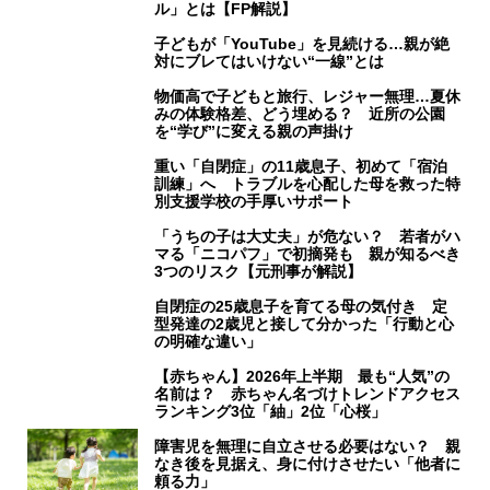
ル」とは【FP解説】
子どもが「YouTube」を見続ける…親が絶
対にブレてはいけない“一線”とは
物価高で子どもと旅行、レジャー無理…夏休
みの体験格差、どう埋める？ 近所の公園
を“学び”に変える親の声掛け
重い「自閉症」の11歳息子、初めて「宿泊
訓練」へ トラブルを心配した母を救った特
別支援学校の手厚いサポート
「うちの子は大丈夫」が危ない？ 若者がハ
マる「ニコパフ」で初摘発も 親が知るべき
3つのリスク【元刑事が解説】
自閉症の25歳息子を育てる母の気付き 定
型発達の2歳児と接して分かった「行動と心
の明確な違い」
【赤ちゃん】2026年上半期 最も“人気”の
名前は？ 赤ちゃん名づけトレンドアクセス
ランキング3位「紬」2位「心桜」
障害児を無理に自立させる必要はない？ 親
なき後を見据え、身に付けさせたい「他者に
頼る力」