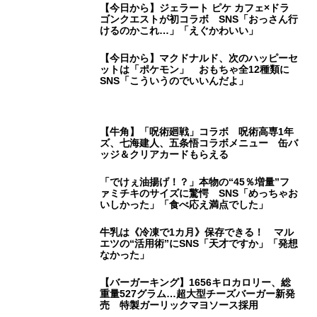
けるのかこれ…」「えぐかわいい」
【今日から】マクドナルド、次のハッピーセ
ットは「ポケモン」 おもちゃ全12種類に
SNS「こういうのでいいんだよ」
【牛角】「呪術廻戦」コラボ 呪術高専1年
ズ、七海建人、五条悟コラボメニュー 缶バ
ッジ＆クリアカードもらえる
「でけぇ油揚げ！？」本物の“45％増量”フ
ァミチキのサイズに驚愕 SNS「めっちゃお
いしかった」「食べ応え満点でした」
牛乳は《冷凍で1カ月》保存できる！ マル
エツの“活用術”にSNS「天才ですか」「発想
なかった」
【バーガーキング】1656キロカロリー、総
重量527グラム…超大型チーズバーガー新発
売 特製ガーリックマヨソース採用