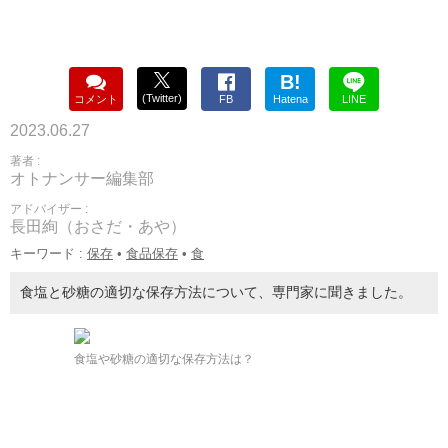
B!
(Twitter)
コメント
FB
Hatena
LINE
2023.06.27
著者 :
オトナンサー編集部
アドバイザー :
長田絢（おさだ・あや）
キーワード :
保存
•
食品保存
•
食
食塩と砂糖の適切な保存方法について、専門家に聞きました。
食塩や砂糖の適切な保存方法は？