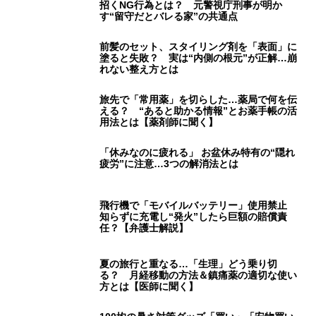
前髪のセット、スタイリング剤を「表面」に
塗ると失敗？ 実は“内側の根元”が正解…崩
れない整え方とは
旅先で「常用薬」を切らした…薬局で何を伝
える？ “あると助かる情報”とお薬手帳の活
用法とは【薬剤師に聞く】
「休みなのに疲れる」 お盆休み特有の“隠れ
疲労”に注意…3つの解消法とは
飛行機で「モバイルバッテリー」使用禁止
知らずに充電し“発火”したら巨額の賠償責
任？【弁護士解説】
夏の旅行と重なる…「生理」どう乗り切
る？ 月経移動の方法＆鎮痛薬の適切な使い
方とは【医師に聞く】
100均の暑さ対策グッズ「買い」「安物買い
の銭失い」の違いとは 節約アドバイザーに