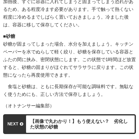
加熱後、すぐに容器に入れてしまうと固まってしまう恐れがあ
るため、ある程度冷ます必要があります。手で触って熱くない
程度に冷めるまでしばらく置いておきましょう。冷ました後
は、容器に移して保存してください。
■砂糖
砂糖が固まってしまった場合、水分を加えましょう。キッチン
ペーパーを水でぬらして軽く絞り、砂糖を保存している容器と
ふたの間に挟み、密閉状態にします。この状態で1時間ほど放置
すると、砂糖の固まりがほぐれてサラサラに戻ります。この状
態になったら再度使用できます。
食塩と砂糖は、ともに長期保存が可能な調味料です。無駄な
く使うためにも、正しい方法で保存しましょう。
（オトナンサー編集部）
【画像で丸わかり！】もう使えない？ 劣化し
NEXT
た状態の砂糖