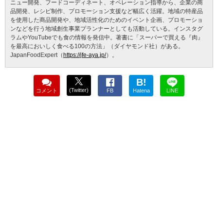
ニュー開発、フードコーディネート、オペレーション指導から、企業の商
品開発、レシピ制作、プロモーション支援など幅広く活躍。地域の特産品
を使用した商品開発や、地域活性化のためのイベント企画、プロモーショ
ンなどを行う地域創生事業プランナーとしても活動している。インスタグ
ラムやYouTubeでも食の情報を発信中。著書に「スーパーで買える『肉』
を最高においしく食べる100の方法」（ダイヤモンド社）がある。
JapanFoodExpert（
https://jfe-aya.jp/
）。
B!
(Twitter)
コメント
FB
Hatena
LINE