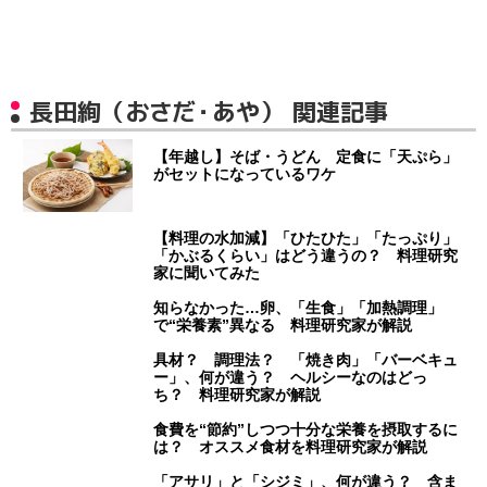
長田絢（おさだ・あや） 関連記事
【年越し】そば・うどん 定食に「天ぷら」
がセットになっているワケ
【料理の水加減】「ひたひた」「たっぷり」
「かぶるくらい」はどう違うの？ 料理研究
家に聞いてみた
知らなかった…卵、「生食」「加熱調理」
で“栄養素”異なる 料理研究家が解説
具材？ 調理法？ 「焼き肉」「バーベキュ
ー」、何が違う？ ヘルシーなのはどっ
ち？ 料理研究家が解説
食費を“節約”しつつ十分な栄養を摂取するに
は？ オススメ食材を料理研究家が解説
「アサリ」と「シジミ」、何が違う？ 含ま