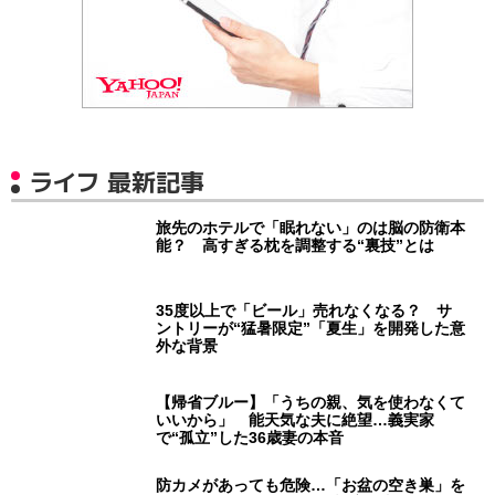
ライフ 最新記事
旅先のホテルで「眠れない」のは脳の防衛本
能？ 高すぎる枕を調整する“裏技”とは
35度以上で「ビール」売れなくなる？ サ
ントリーが“猛暑限定”「夏生」を開発した意
外な背景
【帰省ブルー】「うちの親、気を使わなくて
いいから」 能天気な夫に絶望…義実家
で“孤立”した36歳妻の本音
防カメがあっても危険…「お盆の空き巣」を
招くNG行為とは？ 元警視庁刑事が明か
す“留守だとバレる家”の共通点