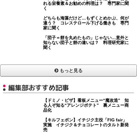
れる栄養素＆お勧めの料理は？ 専門家に聞
く
どちらも海藻だけど…もずくとめかぶ、何が
違う？ コレステロール下げる働きも 専門
家に聞く
「団子＝餅を丸めたもの」じゃない…意外と
知らない団子と餅の違いは？ 料理研究家に
聞く
もっと見る
編集部おすすめ記事
【ドミノ・ピザ】看板メニュー“魔改造” 知
る人ぞ知る“アレンジポテト” 裏メニュー商
品化
【キルフェボン】イチジク主役「FIG fair」
実施 イチジク＆チョコレートのタルト新発
売