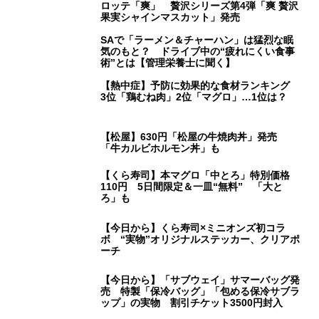
ロッテ「爽」 贅沢シリーズ第4弾「爽 贅沢
果実シャインマスカット」発売
SAで「ラーメン＆チャーハン」は猛烈な眠
気のもと？ ドライブ中の“疲れにくい食事
術”とは【管理栄養士に聞く】
【熱中症】予防に効果的な食材ランキング
3位「鶏むね肉」2位「マグロ」…1位は？
【松屋】630円「松屋の牛焼肉丼」発売
「牛カルビホルモン丼」も
【くら寿司】本マグロ「中とろ」特別価格
110円 5日間限定＆一皿“無料” 「大と
ろ」も
【今日から】くら寿司×ミニオンズ初コラ
ボ “実物”オリジナルステッカー、クリアポ
ーチ
【今日から】「サブウェイ」サマーバッグ発
売 特製「保冷バッグ」「包める保冷サブラ
ップ」の実物 割引チケット3500円封入
【今日から】ジェラート ピケ カフェ×ドラ
ゴンクエストが初コラボ SNS「おっさん行