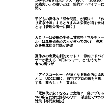
聞く
子どもの夏休み「昼食問題」が解決？ 「作
り置き冷凍」するとうまみ＆栄養が増す食材
とは【管理栄養士に聞く】
カロリーは砂糖の半分…甘味料「マルチトー
ル」は血糖値高めの人が使ってOK？ 注意
点を糖尿病専門医が解説
夏休みの出費を劇的カット！ 節約アドバイ
ザーが教える「0円レジャー」と“おうち外
食”の裏ワザ
「アイスコーヒー」が薄くなる致命的な原因
とは UCCに聞く、自宅でプロの味を再現
する「蒸らし」と「黄金比」
「電気代が安くなる」は危険？ 偽アプリ＆
SNS広告に潜む詐欺のワナ… 被害防ぐ3つの
対策【専門家解説】