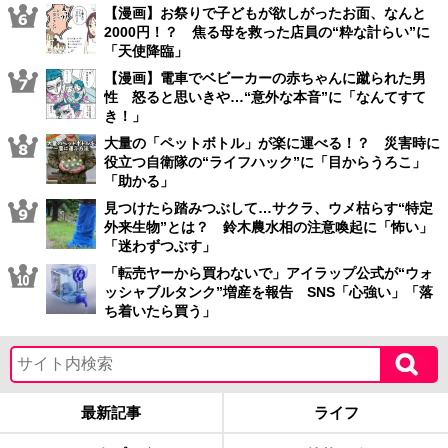
2000円！？ 焦る母を救った店員の“粋な計らい”に
「天使降臨」
【漫画】電車でベビーカーの赤ちゃんに蹴られた男
性 怒ると思いきや…“意外な本音”に「なんてすて
き！」
大量の「ペットボトル」が楽に運べる！？ 災害時に
役立つ自衛隊の“ライフハック”に「目からうろこ」
「助かる」
見つけたら踏みつぶして…サクラ、ウメ枯らす“特定
外来生物”とは？ 鈴木農水相の注意喚起に「怖い」
「迷わずつぶす」
「転売ヤーから買わないで」アイラップ公式が“ウォ
ッシャブルタンク”増産を報告 SNS「心強い」「落
ち着いたら買う」
最新記事
ライフ
SNSトピック
リサーチ