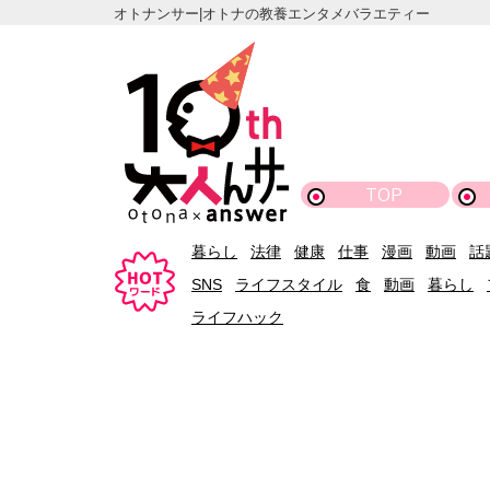
オトナンサー|オトナの教養エンタメバラエティー
TOP
暮らし
法律
健康
仕事
漫画
動画
話
SNS
ライフスタイル
食
動画
暮らし
ライフハック