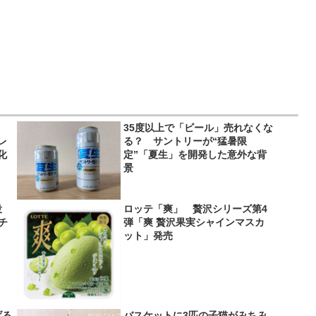
35度以上で「ビール」売れなくな
レ
る？ サントリーが“猛暑限
化
定”「夏生」を開発した意外な背
景
役
ロッテ「爽」 贅沢シリーズ第4
＆チ
弾「爽 贅沢果実シャインマスカ
ット」発売
げる
バスケットに3匹の子猫がみちみ