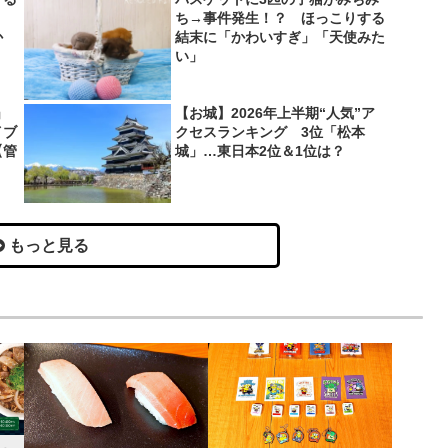
？
ち→事件発生！？ ほっこりする
か
結末に「かわいすぎ」「天使みた
い」
」
【お城】2026年上半期“人気”ア
イブ
クセスランキング 3位「松本
【管
城」…東日本2位＆1位は？
もっと見る