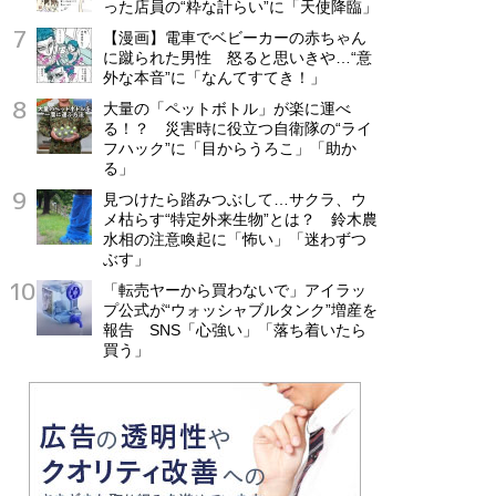
った店員の“粋な計らい”に「天使降臨」
【漫画】電車でベビーカーの赤ちゃん
に蹴られた男性 怒ると思いきや…“意
外な本音”に「なんてすてき！」
大量の「ペットボトル」が楽に運べ
る！？ 災害時に役立つ自衛隊の“ライ
フハック”に「目からうろこ」「助か
る」
見つけたら踏みつぶして…サクラ、ウ
メ枯らす“特定外来生物”とは？ 鈴木農
水相の注意喚起に「怖い」「迷わずつ
ぶす」
「転売ヤーから買わないで」アイラッ
プ公式が“ウォッシャブルタンク”増産を
報告 SNS「心強い」「落ち着いたら
買う」