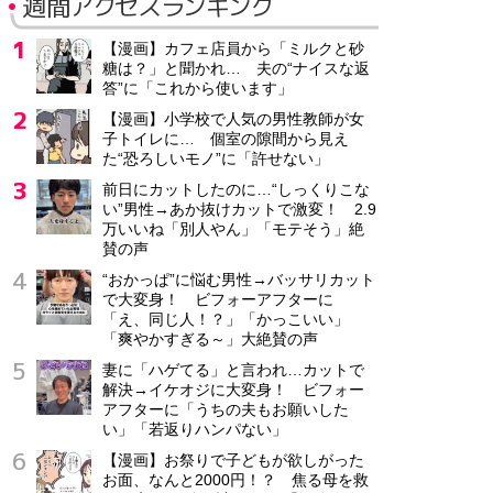
週間アクセスランキング
【漫画】カフェ店員から「ミルクと砂
糖は？」と聞かれ… 夫の“ナイスな返
答”に「これから使います」
【漫画】小学校で人気の男性教師が女
子トイレに… 個室の隙間から見え
た“恐ろしいモノ”に「許せない」
前日にカットしたのに…“しっくりこな
い”男性→あか抜けカットで激変！ 2.9
万いいね「別人やん」「モテそう」絶
賛の声
“おかっぱ”に悩む男性→バッサリカット
で大変身！ ビフォーアフターに
「え、同じ人！？」「かっこいい」
「爽やかすぎる～」大絶賛の声
妻に「ハゲてる」と言われ…カットで
解決→イケオジに大変身！ ビフォー
アフターに「うちの夫もお願いした
い」「若返りハンパない」
【漫画】お祭りで子どもが欲しがった
お面、なんと2000円！？ 焦る母を救