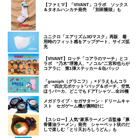
【ファミマ】「VIVANT」コラボ ソックス
＆タオルハンカチ発売 「別班饅頭」も
ユニクロ「エアリズム3Dマスク」再販 着
用時のフィット感をアップデート、サイズ拡
充
【VIVANT】ロッテ「コアラのマーチ」とコ
ラボ “乃木”堺雅人、“ノコル”二宮和也らが
コアラに 第1弾ステッカー＆缶バッジ
「graniph（グラニフ）」×ドラえもんコラ
ボ “四次元ポケット”バッグ＆ポーチ、空気
ほうパーカ、どこでもドアTシャツ…全20種
メガドライブ・セガサターン・ドリームキャ
スト セガゲーム機が腕時計に
【スシロー】人気“家系ラーメン”店監修「豚
骨醤油ラーメン」発売 シャーベット状のだ
しで楽しむ「とり天おろしうどん」も