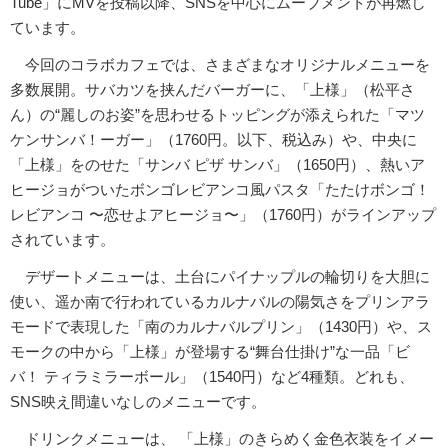
Tube」にMVを投稿以降、SNSを中心にムーブメントが再燃し
ています。
今回のコラボカフェでは、さまざまなオリジナルメニューを
多数展開。サバカツを挟んだバーガーに、「上様」（松平さ
ん）の“麗しのお姿”を思わせるトッピングが添えられた「マツ
ケンサンバ！ーガー」（1760円。以下、税込み）や、中央に
「上様」をのせた「サンバ ピザ サンバ」（1650円）、熱いア
ヒージョがついたボンゴレビアンコ風パスタ「たたけボンゴ！
レビアンコ 〜恋せよアヒージョ〜」（1760円）がラインアップ
されています。
デザートメニューは、土台にパイナップルの輪切りを大胆に
使い、遥か南で行われているカルナバルの陽気さをプリンアラ
モードで表現した「南のカルナバルプリン」（1430円）や、ス
モークの中から「上様」が登場する“舞台仕掛け”な一品「ビ
バ！ ティラミラーボール」（1540円）など4種類。どれも、
SNS映え間違いなしのメニューです。
ドリンクメニューは、 「上様」のきらめく金色衣装をイメー