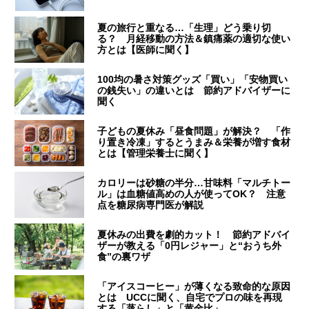
夏の旅行と重なる…「生理」どう乗り切
る？ 月経移動の方法＆鎮痛薬の適切な使い
方とは【医師に聞く】
100均の暑さ対策グッズ「買い」「安物買い
の銭失い」の違いとは 節約アドバイザーに
聞く
子どもの夏休み「昼食問題」が解決？ 「作
り置き冷凍」するとうまみ＆栄養が増す食材
とは【管理栄養士に聞く】
カロリーは砂糖の半分…甘味料「マルチトー
ル」は血糖値高めの人が使ってOK？ 注意
点を糖尿病専門医が解説
夏休みの出費を劇的カット！ 節約アドバイ
ザーが教える「0円レジャー」と“おうち外
食”の裏ワザ
「アイスコーヒー」が薄くなる致命的な原因
とは UCCに聞く、自宅でプロの味を再現
する「蒸らし」と「黄金比」