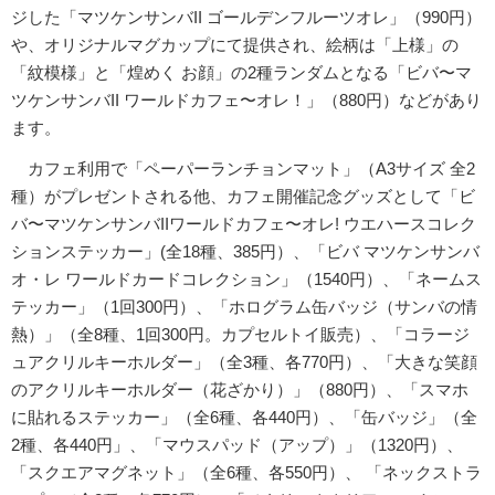
ジした「マツケンサンバII ゴールデンフルーツオレ」（990円）
や、オリジナルマグカップにて提供され、絵柄は「上様」の
「紋模様」と「煌めく お顔」の2種ランダムとなる「ビバ〜マ
ツケンサンバII ワールドカフェ〜オレ！」（880円）などがあり
ます。
カフェ利用で「ペーパーランチョンマット」（A3サイズ 全2
種）がプレゼントされる他、カフェ開催記念グッズとして「ビ
バ〜マツケンサンバIIワールドカフェ〜オレ! ウエハースコレク
ションステッカー」(全18種、385円）、「ビバ マツケンサンバ
オ・レ ワールドカードコレクション」（1540円）、「ネームス
テッカー」（1回300円）、「ホログラム缶バッジ（サンバの情
熱）」（全8種、1回300円。カプセルトイ販売）、「コラージ
ュアクリルキーホルダー」（全3種、各770円）、「大きな笑顔
のアクリルキーホルダー（花ざかり）」（880円）、「スマホ
に貼れるステッカー」（全6種、各440円）、「缶バッジ」（全
2種、各440円」、「マウスパッド（アップ）」（1320円）、
「スクエアマグネット」（全6種、各550円）、 「ネックストラ