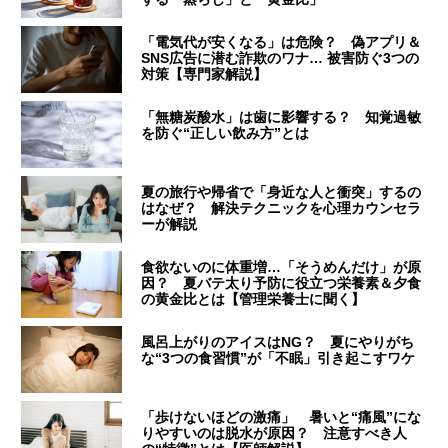
「電気代が安くなる」は危険？ 偽アプリ＆
SNS広告に潜む詐欺のワナ… 被害防ぐ3つの
対策【専門家解説】
「無糖炭酸水」は歯に影響する？ 知覚過敏
を防ぐ“正しい飲み方”とは
夏の旅行や帰省で「身近な人と衝突」するの
はなぜ？ 解決テクニックを心理カウンセラ
ーが解説
食欲ないのに体重増…「そうめんだけ」が原
因？ 夏バテ太り予防に役立つ栄養素＆夕食
の黄金比とは【管理栄養士に聞く】
風呂上がりのアイスはNG？ 夏にやりがち
な“3つの食習慣”が「不眠」引き起こすワケ
「歩けないほどの激痛」 暑いと“痛風”にな
りやすいのは脱水が原因？ 注意すべき人