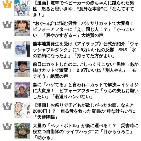
【漫画】電車でベビーカーの赤ちゃんに蹴られた男
性 怒ると思いきや…“意外な本音”に「なんてすて
き！」
“おかっぱ”に悩む男性→バッサリカットで大変身！
ビフォーアフターに「え、同じ人！？」「かっこい
い」「爽やかすぎる～」大絶賛の声
熊本地震発生を受け《アイラップ》公式が紹介「ウォ
ッシャブルタンク」に1.9万いいねの反響 SNS「水
の節約になったよ」「持ってた方がよい」
前日にカットしたのに…“しっくりこない”男性→あか
抜けカットで激変！ 2.9万いいね「別人やん」「モ
テそう」絶賛の声
妻に「ハゲてる」と言われ…カットで解決→イケオジ
に大変身！ ビフォーアフターに「うちの夫もお願い
したい」「若返りハンパない」
【漫画】お祭りで子どもが欲しがったお面、なんと
2000円！？ 焦る母を救った店員の“粋な計らい”に
「天使降臨」
大量の「ペットボトル」が楽に運べる！？ 災害時に
役立つ自衛隊の“ライフハック”に「目からうろこ」
「助かる」