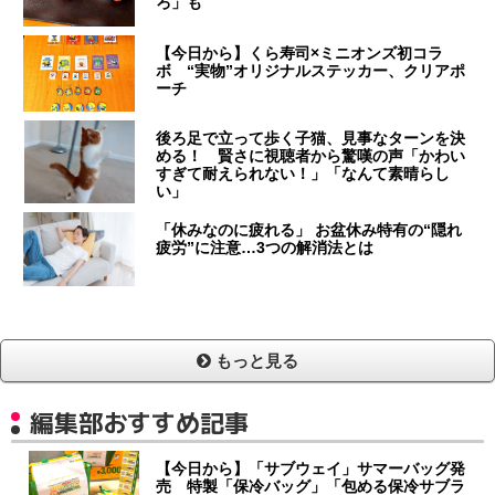
ろ」も
【今日から】くら寿司×ミニオンズ初コラ
ボ “実物”オリジナルステッカー、クリアポ
ーチ
後ろ足で立って歩く子猫、見事なターンを決
める！ 賢さに視聴者から驚嘆の声「かわい
すぎて耐えられない！」「なんて素晴らし
い」
「休みなのに疲れる」 お盆休み特有の“隠れ
疲労”に注意…3つの解消法とは
もっと見る
編集部おすすめ記事
【今日から】「サブウェイ」サマーバッグ発
売 特製「保冷バッグ」「包める保冷サブラ