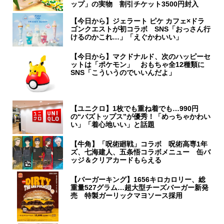
ップ」の実物 割引チケット3500円封入
【今日から】ジェラート ピケ カフェ×ドラ
ゴンクエストが初コラボ SNS「おっさん行
けるのかこれ…」「えぐかわいい」
【今日から】マクドナルド、次のハッピーセ
ットは「ポケモン」 おもちゃ全12種類に
SNS「こういうのでいいんだよ」
【ユニクロ】1枚でも重ね着でも…990円
の“バズトップス”が優秀！「めっちゃかわい
い」「着心地いい」と話題
【牛角】「呪術廻戦」コラボ 呪術高専1年
ズ、七海建人、五条悟コラボメニュー 缶バ
ッジ＆クリアカードもらえる
【バーガーキング】1656キロカロリー、総
重量527グラム…超大型チーズバーガー新発
売 特製ガーリックマヨソース採用