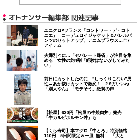
オトナンサー編集部 関連記事
ユニクロ×フランス「コントワー・デ・コト
ニエ」 コーデュロイジャケット＆バレルパ
ンツのセットアップ、デニムブラウス…全7
アイテム
夫婦別々に…「セパレート帰省」が注目を集
める 女性の約4割「経験はないがしてみた
い」
前日にカットしたのに…“しっくりこない”男
性→あか抜けカットで激変！ 2.9万いいね
「別人やん」「モテそう」絶賛の声
【松屋】630円「松屋の牛焼肉丼」発売
「牛カルビホルモン丼」も
【くら寿司】本マグロ「中とろ」特別価格
110円 5日間限定＆一皿“無料” 「大と