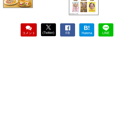
B!
(Twitter)
コメント
FB
Hatena
LINE