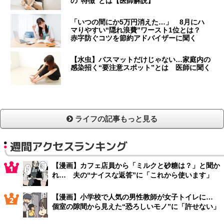
の“特徴”とは【医師解説】
「いつの間にか5万円消えた…」 8月にハ
マりやすい“隠れ浪費”ワースト1位とは？
赤字防ぐコツを節約アドバイザーに聞く
【水虫】バスマットだけじゃない…家庭内の
感染招く“要注意スポット”とは 医師に聞く
ライフの記事もっと見る
週間アクセスランキング
【漫画】カフェ店員から「ミルクと砂糖は？」と聞か
れ… 夫の“ナイスな返答”に「これから使います」
【漫画】小学校で人気の男性教師が女子トイレに…
個室の隙間から見えた“恐ろしいモノ”に「許せない」