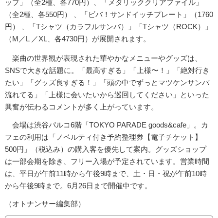
ップ」（全2種、各770円）、「メタリッククリアファイル」
（全2種、各550円） 、「ビバ！サンドイッチプレート」（1760
円） 、「Tシャツ（カラフルサンバ）」「Tシャツ（ROCK）」
（M／L ／XL、各4730円）が展開されます。
楽曲の世界観が表現された華やかなメニューやグッズは、
SNSで大きな話題に。「最高すぎる」「上様〜！」「絶対行き
たい」「グッズ良すぎる！」「頭の中でずっとマツケンサンバ
流れてる」「上様に会いたいから巡回してください」といった
興奮が伝わるコメントが多く上がっています。
会場は渋谷パルコ6階「TOKYO PARADE goods&cafe」。カ
フェの利用は「ノベルティ付き予約整理券【電子チケット】
500円」（税込み）の購入客を優先して案内。グッズショップ
は一部会期を除き、フリー入場が予定されています。営業時間
は、平日が午前11時から午後9時まで、土・日・祝が午前10時
から午後9時まで。6月26日まで開催中です。
（オトナンサー編集部）