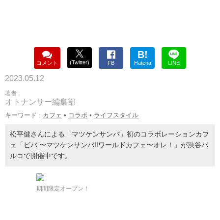
B!
(Twitter)
コメント
FB
Hatena
LINE
2023.05.12
著者 :
オトナンサー編集部
キーワード :
カフェ
•
コラボ
•
ライフスタイル
松平健さんによる「マツケンサンバ」初のコラボレーションカフ
ェ「ビバ 〜マツケンサンバIIワールドカフェ〜オレ！」が渋谷パ
ルコで開催中です。
期間限定オープン！