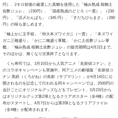
円）、2キロ前後の厳選した真鯛を使用した「極み熟成 桜鯛土
佐酢ジュレ」（230円）、「国産熟成のどぐろ（一貫）」（230
円）、「活〆かんぱち」（345 円）、「すだちひらまさ」（280
円）の味も楽しめます。
「極上かに玉手箱」「特大本ズワイガニ（一貫）」「本ズワイ
ガニ三種盛り」「かに二種盛り軍艦」「かに土佐酢ジュレ軍
艦」「極み熟成 桜鯛土佐酢ジュレ」の販売期間は4月2日まで。
そのほかは、無くなり次第終了となります。
くら寿司では、3月10日から人気アニメ「名探偵コナン」と
のコラボキャンペーンも実施中。同アニメの劇場版「名探偵コ
ナン 黒鉄（くろがね）の魚影（サブマリン）」が4月14日に公
開されるのを記念して行われる同キャンペーンでは、2500円の
会計ごとにオリジナルグッズなどをプレゼント。3月23日から
はオリジナルグッズ第2弾となるクリアポスター（全4種）の配
布がスタートし、4月7日からは第3弾となるクリアファイル
（全4種）が配布されます。