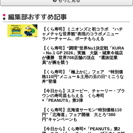
もっと見る
編集部おすすめ記事
【くら寿司】ミニオンズと初コラボ “ハチ
ャメチャな世界観”表現のコラボメニュー
ラバーチャーム、ポーチもらえる
【くら寿司】“調理”世界No1決定戦「KURA
－No.1 GP 2026」実施 大阪・城東今福店
が優勝 世界708店舗の頂点 “選抜従業
員”が腕を競う
【くら寿司】「極上かに」フェア “特別価
格110円”メニュー＆土用の丑の日“ミニうな
丼”登場
【今日から】スヌーピー、チャーリー・ブラ
ウンの寿司皿もらえる くら寿司
×「PEANUTS」第3弾
【くら寿司】北海道サーモン“特別価格110
円”「北海道」フェア開催 大とろ“380
円”キャンペーンも
【今日から】くら寿司×「PEANUTS」第2