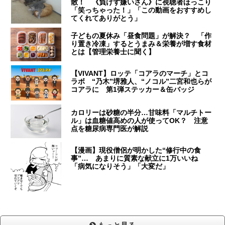
散！ 《負けず嫌いさん》に視聴者ほっこり
「笑っちゃった！」「この動画をおすすめし
てくれてありがとう」
子どもの夏休み「昼食問題」が解決？ 「作
り置き冷凍」するとうまみ＆栄養が増す食材
とは【管理栄養士に聞く】
【VIVANT】ロッテ「コアラのマーチ」とコ
ラボ “乃木”堺雅人、“ノコル”二宮和也らが
コアラに 第1弾ステッカー＆缶バッジ
カロリーは砂糖の半分…甘味料「マルチトー
ル」は血糖値高めの人が使ってOK？ 注意
点を糖尿病専門医が解説
【漫画】現役僧侶が明かした“修行中の食
事”… あまりに質素な献立に1万いいね
「病気になりそう」「大変だ」