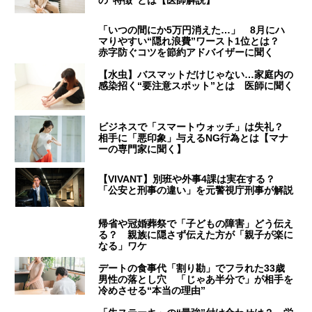
の“特徴”とは【医師解説】
「いつの間にか5万円消えた…」 8月にハ
マりやすい“隠れ浪費”ワースト1位とは？
赤字防ぐコツを節約アドバイザーに聞く
【水虫】バスマットだけじゃない…家庭内の
感染招く“要注意スポット”とは 医師に聞く
ビジネスで「スマートウォッチ」は失礼？
相手に「悪印象」与えるNG行為とは【マナ
ーの専門家に聞く】
【VIVANT】別班や外事4課は実在する？
「公安と刑事の違い」を元警視庁刑事が解説
帰省や冠婚葬祭で「子どもの障害」どう伝え
る？ 親族に隠さず伝えた方が「親子が楽に
なる」ワケ
デートの食事代「割り勘」でフラれた33歳
男性の落とし穴 「じゃあ半分で」が相手を
冷めさせる“本当の理由”