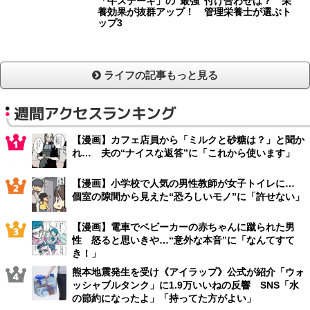
「牛ステーキ」の“最強”付け合わせは？ 栄
養効果が抜群アップ！ 管理栄養士が選ぶト
ップ3
ライフの記事もっと見る
週間アクセスランキング
【漫画】カフェ店員から「ミルクと砂糖は？」と聞か
れ… 夫の“ナイスな返答”に「これから使います」
【漫画】小学校で人気の男性教師が女子トイレに…
個室の隙間から見えた“恐ろしいモノ”に「許せない」
【漫画】電車でベビーカーの赤ちゃんに蹴られた男
性 怒ると思いきや…“意外な本音”に「なんてすて
き！」
熊本地震発生を受け《アイラップ》公式が紹介「ウォ
ッシャブルタンク」に1.9万いいねの反響 SNS「水
の節約になったよ」「持ってた方がよい」