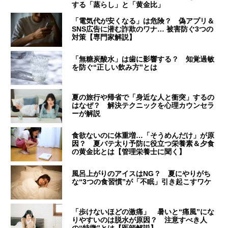
する「蒸らし」と「黄金比」
「電気代が安くなる」は危険？ 偽アプリ＆
SNS広告に潜む詐欺のワナ… 被害防ぐ3つの
対策【専門家解説】
「無糖炭酸水」は歯に影響する？ 知覚過敏
を防ぐ“正しい飲み方”とは
夏の旅行や帰省で「身近な人と衝突」するの
はなぜ？ 解決テクニックを心理カウンセラ
ーが解説
食欲ないのに体重増…「そうめんだけ」が原
因？ 夏バテ太り予防に役立つ栄養素＆夕食
の黄金比とは【管理栄養士に聞く】
風呂上がりのアイスはNG？ 夏にやりがち
な“3つの食習慣”が「不眠」引き起こすワケ
「歩けないほどの激痛」 暑いと“痛風”にな
りやすいのは脱水が原因？ 注意すべき人