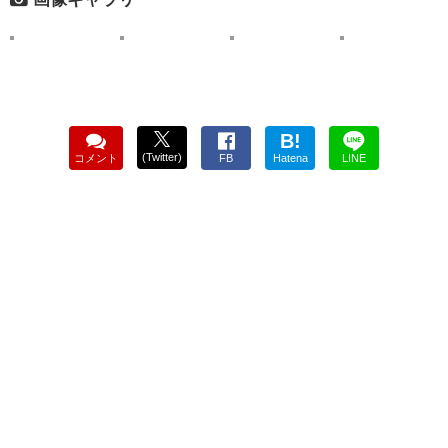
B!
(Twitter)
コメント
FB
Hatena
LINE