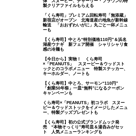
弾 スヌーピー、チャーリー・ブラウンの特
製クリアファイルもらえる
「くら寿司」プレミアム回転寿司「無添蔵」
新宿店がオープン 北海道産の地魚が新幹線
輸送 「おおずわいがに」丸ごと一杯メニュ
ーも
【くら寿司】中とろ“特別価格110円”＆浜名
湖産ウナギ 新フェア開催 シャリシャリ食
感の冷麺も
【今日から】実物！ くら寿司
×「PEANUTS」 スヌーピー＆ウッドスト
ックとのコラボメニュー 特製ステッカー、
キーホルダー、ノートも
【くら寿司】中とろ、サーモン“110円”
「創業50年祭」一皿“無料”になるクーポン
キャンペーンも
くら寿司×「PEANUTS」初コラボ スヌー
ピー＆ウッドストックをイメージしたメニュ
ー、特製グッズプレゼントも
【くら寿司】初の公式ブランドムック発
売 “本物そっくり”寿司皿＆湯呑みがセッ
ト 人気メニューランキングも