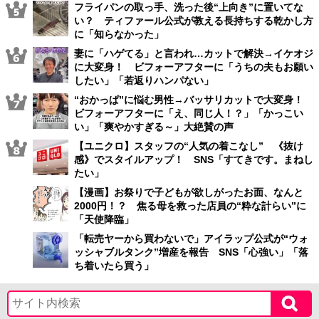
フライパンの取っ手、洗った後“上向き”に置いてな
い？ ティファール公式が教える長持ちする乾かし方
に「知らなかった」
妻に「ハゲてる」と言われ…カットで解決→イケオジ
に大変身！ ビフォーアフターに「うちの夫もお願い
したい」「若返りハンパない」
“おかっぱ”に悩む男性→バッサリカットで大変身！
ビフォーアフターに「え、同じ人！？」「かっこい
い」「爽やかすぎる～」大絶賛の声
【ユニクロ】スタッフの“人気の着こなし” 《抜け
感》でスタイルアップ！ SNS「すてきです。まねし
たい」
【漫画】お祭りで子どもが欲しがったお面、なんと
2000円！？ 焦る母を救った店員の“粋な計らい”に
「天使降臨」
「転売ヤーから買わないで」アイラップ公式が“ウォ
ッシャブルタンク”増産を報告 SNS「心強い」「落
ち着いたら買う」