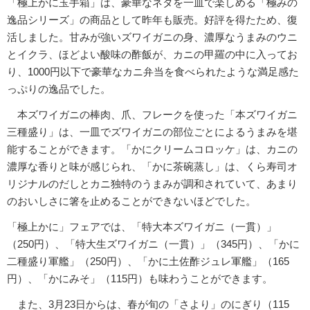
「極上かに玉手箱」は、豪華なネタを一皿で楽しめる「極みの
逸品シリーズ」の商品として昨年も販売。好評を得たため、復
活しました。甘みが強いズワイガニの身、濃厚なうまみのウニ
とイクラ、ほどよい酸味の酢飯が、カニの甲羅の中に入ってお
り、1000円以下で豪華なカニ弁当を食べられたような満足感た
っぷりの逸品でした。
本ズワイガニの棒肉、爪、フレークを使った「本ズワイガニ
三種盛り」は、一皿でズワイガニの部位ごとによるうまみを堪
能することができます。「かにクリームコロッケ」は、カニの
濃厚な香りと味が感じられ、「かに茶碗蒸し」は、くら寿司オ
リジナルのだしとカニ独特のうまみが調和されていて、あまり
のおいしさに箸を止めることができないほどでした。
「極上かに」フェアでは、「特大本ズワイガニ（一貫）」
（250円）、「特大生ズワイガニ（一貫）」（345円）、「かに
二種盛り軍艦」（250円）、「かに土佐酢ジュレ軍艦」（165
円）、「かにみそ」（115円）も味わうことができます。
また、3月23日からは、春が旬の「さより」のにぎり（115