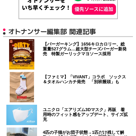
オトナンサー編集部 関連記事
【バーガーキング】1656キロカロリー、総
重量527グラム…超大型チーズバーガー新発
売 特製ガーリックマヨソース採用
【ファミマ】「VIVANT」コラボ ソックス
＆タオルハンカチ発売 「別班饅頭」も
ユニクロ「エアリズム3Dマスク」再販 着
用時のフィット感をアップデート、サイズ拡
充
4匹の子猫がお団子状態→1匹だけ残して解