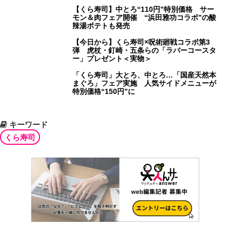
【くら寿司】中とろ“110円”特別価格 サー
モン＆肉フェア開催 “浜田雅功コラボ”の酸
辣湯ポテトも発売
【今日から】くら寿司×呪術廻戦コラボ第3
弾 虎杖・釘崎・五条らの「ラバーコースタ
ー」プレゼント＜実物＞
「くら寿司」大とろ、中とろ…「国産天然本
まぐろ」フェア実施 人気サイドメニューが
特別価格“150円”に
キーワード
くら寿司