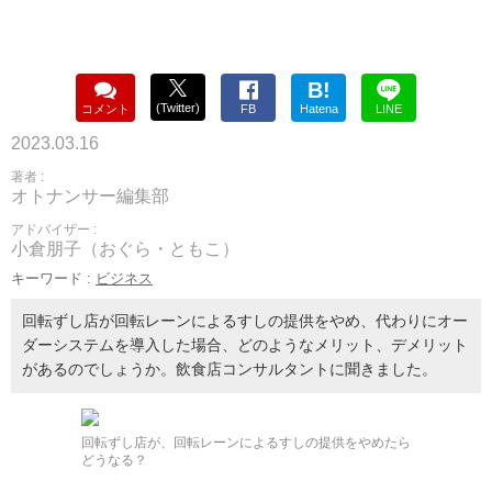
B!
(Twitter)
コメント
FB
Hatena
LINE
2023.03.16
著者 :
オトナンサー編集部
アドバイザー :
小倉朋子（おぐら・ともこ）
キーワード :
ビジネス
回転ずし店が回転レーンによるすしの提供をやめ、代わりにオー
ダーシステムを導入した場合、どのようなメリット、デメリット
があるのでしょうか。飲食店コンサルタントに聞きました。
回転ずし店が、回転レーンによるすしの提供をやめたら
どうなる？