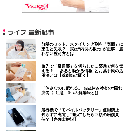
ライフ 最新記事
前髪のセット、スタイリング剤を「表面」に
塗ると失敗？ 実は“内側の根元”が正解…崩
れない整え方とは
旅先で「常用薬」を切らした…薬局で何を伝
える？ “あると助かる情報”とお薬手帳の活
用法とは【薬剤師に聞く】
「休みなのに疲れる」 お盆休み特有の“隠れ
疲労”に注意…3つの解消法とは
飛行機で「モバイルバッテリー」使用禁止
知らずに充電し“発火”したら巨額の賠償責
任？【弁護士解説】