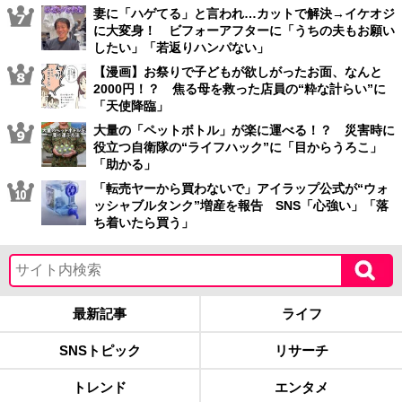
妻に「ハゲてる」と言われ…カットで解決→イケオジ
に大変身！ ビフォーアフターに「うちの夫もお願い
したい」「若返りハンパない」
【漫画】お祭りで子どもが欲しがったお面、なんと
2000円！？ 焦る母を救った店員の“粋な計らい”に
「天使降臨」
大量の「ペットボトル」が楽に運べる！？ 災害時に
役立つ自衛隊の“ライフハック”に「目からうろこ」
「助かる」
「転売ヤーから買わないで」アイラップ公式が“ウォ
ッシャブルタンク”増産を報告 SNS「心強い」「落
ち着いたら買う」
最新記事
ライフ
SNSトピック
リサーチ
トレンド
エンタメ