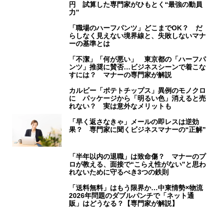
円 試算した専門家がひもとく“最強の動員
力”
「職場のハーフパンツ」どこまでOK？ だ
らしなく見えない境界線と、失敗しないマナ
ーの基準とは
「不潔」「何が悪い」 東京都の「ハーフパ
ンツ」推奨に賛否…ビジネスシーンで着こな
すには？ マナーの専門家が解説
カルビー「ポテトチップス」異例のモノクロ
に パッケージから「明るい色」消えると売
れない？ 実は意外なメリットも
「早く返さなきゃ」メールの即レスは逆効
果？ 専門家に聞くビジネスマナーの“正解”
「半年以内の退職」は致命傷？ マナーのプ
ロが教える、面接で“こらえ性がない”と思わ
れないために守るべき3つの鉄則
「送料無料」はもう限界か…中東情勢×物流
2026年問題のダブルパンチで「ネット通
販」はどうなる？【専門家が解説】