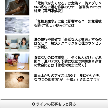
「電気代が安くなる」は危険？ 偽アプリ＆
SNS広告に潜む詐欺のワナ… 被害防ぐ3つの
対策【専門家解説】
「無糖炭酸水」は歯に影響する？ 知覚過敏
を防ぐ“正しい飲み方”とは
夏の旅行や帰省で「身近な人と衝突」するの
はなぜ？ 解決テクニックを心理カウンセラ
ーが解説
食欲ないのに体重増…「そうめんだけ」が原
因？ 夏バテ太り予防に役立つ栄養素＆夕食
の黄金比とは【管理栄養士に聞く】
風呂上がりのアイスはNG？ 夏にやりがち
な“3つの食習慣”が「不眠」引き起こすワケ
ライフの記事もっと見る