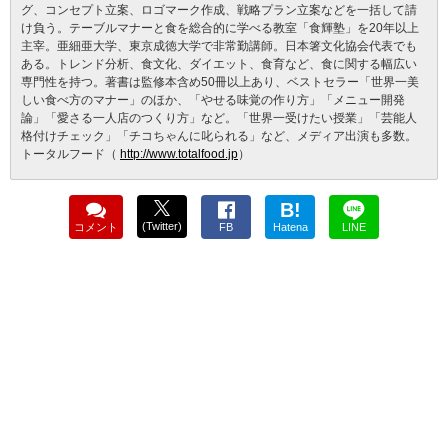
グ、コンセプト立案、ロゴマーク作成、戦略プラン立案などを一括して請
け負う。テーブルマナーと食を総合的に学べる教室「食輝塾」を20年以上
主宰。亜細亜大学、東京成徳大学で非常勤講師。日本箸文化協会代表でも
ある。トレンド分析、食文化、ダイエット、食育など、食に関する幅広い
専門性を持つ。著書は監修本含め50冊以上あり、ベストセラー「世界一美
しい食べ方のマナー」のほか、「やせる味覚の作り方」「メニュー開発
論」「愛さる一人店のつくり方」など。「世界一受けたい授業」「芸能人
格付けチェック」「チコちゃんに叱られる」など、メディア出演も多数。
トータルフード（
http://www.totalfood.jp
）
B!
(Twitter)
コメント
FB
Hatena
LINE