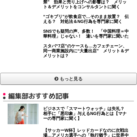
禁” 効果と売り上げへの影響は？ メリッ
ト＆デメリットをコンサルタントに聞く
“ゴキブリ”が飲食店で…そのまま放置？ 伝
える？ 対処法＆NG行為を専門家に聞く
SNSでも疑問の声、多数！ 「中国料理＝中
華料理」じゃない！ 違いを専門家に聞いた
スタバ“7店”のケースも…カフェチェーン、
同一商業施設内に“大量出店” メリット＆デ
メリットは？
もっと見る
編集部おすすめ記事
ビジネスで「スマートウォッチ」は失礼？
相手に「悪印象」与えるNG行為とは【マナ
ーの専門家に聞く】
【サッカーW杯】レッドカードなのに次戦出
場…アメリカ選手への「執行猶予」に世界中