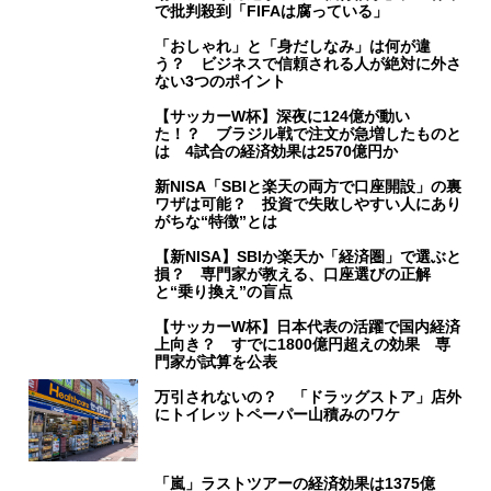
で批判殺到「FIFAは腐っている」
「おしゃれ」と「身だしなみ」は何が違
う？ ビジネスで信頼される人が絶対に外さ
ない3つのポイント
【サッカーW杯】深夜に124億が動い
た！？ ブラジル戦で注文が急増したものと
は 4試合の経済効果は2570億円か
新NISA「SBIと楽天の両方で口座開設」の裏
ワザは可能？ 投資で失敗しやすい人にあり
がちな“特徴”とは
【新NISA】SBIか楽天か「経済圏」で選ぶと
損？ 専門家が教える、口座選びの正解
と“乗り換え”の盲点
【サッカーW杯】日本代表の活躍で国内経済
上向き？ すでに1800億円超えの効果 専
門家が試算を公表
万引されないの？ 「ドラッグストア」店外
にトイレットペーパー山積みのワケ
「嵐」ラストツアーの経済効果は1375億