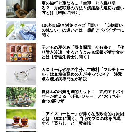
夏の旅行と重なる…「生理」どう乗り切
る？ 月経移動の方法＆鎮痛薬の適切な使い
方とは【医師に聞く】
100均の暑さ対策グッズ「買い」「安物買い
の銭失い」の違いとは 節約アドバイザーに
聞く
子どもの夏休み「昼食問題」が解決？ 「作
り置き冷凍」するとうまみ＆栄養が増す食材
とは【管理栄養士に聞く】
カロリーは砂糖の半分…甘味料「マルチトー
ル」は血糖値高めの人が使ってOK？ 注意
点を糖尿病専門医が解説
夏休みの出費を劇的カット！ 節約アドバイ
ザーが教える「0円レジャー」と“おうち外
食”の裏ワザ
「アイスコーヒー」が薄くなる致命的な原因
とは UCCに聞く、自宅でプロの味を再現
する「蒸らし」と「黄金比」