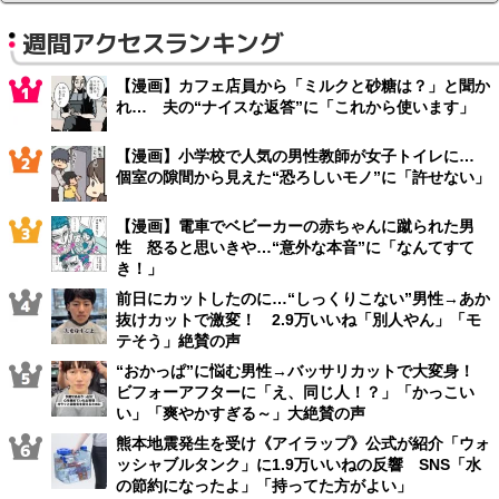
週間アクセスランキング
【漫画】カフェ店員から「ミルクと砂糖は？」と聞か
れ… 夫の“ナイスな返答”に「これから使います」
【漫画】小学校で人気の男性教師が女子トイレに…
個室の隙間から見えた“恐ろしいモノ”に「許せない」
【漫画】電車でベビーカーの赤ちゃんに蹴られた男
性 怒ると思いきや…“意外な本音”に「なんてすて
き！」
前日にカットしたのに…“しっくりこない”男性→あか
抜けカットで激変！ 2.9万いいね「別人やん」「モ
テそう」絶賛の声
“おかっぱ”に悩む男性→バッサリカットで大変身！
ビフォーアフターに「え、同じ人！？」「かっこい
い」「爽やかすぎる～」大絶賛の声
熊本地震発生を受け《アイラップ》公式が紹介「ウォ
ッシャブルタンク」に1.9万いいねの反響 SNS「水
の節約になったよ」「持ってた方がよい」