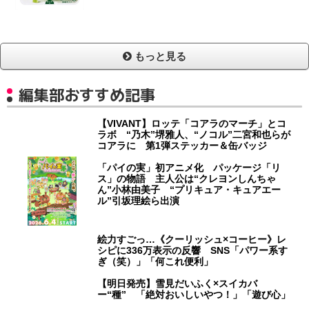
もっと見る
編集部おすすめ記事
【VIVANT】ロッテ「コアラのマーチ」とコ
ラボ “乃木”堺雅人、“ノコル”二宮和也らが
コアラに 第1弾ステッカー＆缶バッジ
「パイの実」初アニメ化 パッケージ「リ
ス」の物語 主人公は“クレヨンしんちゃ
ん”小林由美子 “プリキュア・キュアエー
ル”引坂理絵ら出演
絵力すごっ…《クーリッシュ×コーヒー》レ
シピに336万表示の反響 SNS「パワー系す
ぎ（笑）」「何これ便利」
【明日発売】雪見だいふく×スイカバ
ー“種” 「絶対おいしいやつ！」「遊び心」