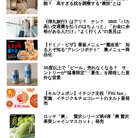
能？ 高すぎる枕を調整する“裏技”とは
《弾丸旅行》はアリ？ ナシ？ SNS「バカ
高い交通費を払うのはちょっと」「お金に余
裕がある人だけ」“よく行く人”の意見は
【ドミノ・ピザ】看板メニュー“魔改造” 知
る人ぞ知る“アレンジポテト” 裏メニュー商
品化
35度以上で「ビール」売れなくなる？ サ
ントリーが“猛暑限定”「夏生」を開発した意
外な背景
【キルフェボン】イチジク主役「FIG fair」
実施 イチジク＆チョコレートのタルト新発
売
ロッテ「爽」 贅沢シリーズ第4弾「爽 贅沢
果実シャインマスカット」発売