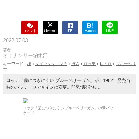
B!
(Twitter)
コメント
FB
Hatena
LINE
2022.07.03
著者 :
オトナンサー編集部
キーワード :
梅
•
クイッククエンチ
•
ガム
•
ロッテ
•
レトロ
•
ブルーベリ
ー
ロッテ「歯につきにくい ブルーベリーガム」が、1982年発売当
時のパッケージデザインに変更。開発“裏話”も…
ロッテ「歯につきにくい ブルーベリーガム」の新パッ
ケージ