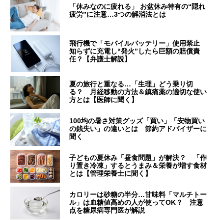
「休みなのに疲れる」 お盆休み特有の“隠れ
疲労”に注意…3つの解消法とは
飛行機で「モバイルバッテリー」使用禁止
知らずに充電し“発火”したら巨額の賠償責
任？【弁護士解説】
夏の旅行と重なる…「生理」どう乗り切
る？ 月経移動の方法＆鎮痛薬の適切な使い
方とは【医師に聞く】
100均の暑さ対策グッズ「買い」「安物買い
の銭失い」の違いとは 節約アドバイザーに
聞く
子どもの夏休み「昼食問題」が解決？ 「作
り置き冷凍」するとうまみ＆栄養が増す食材
とは【管理栄養士に聞く】
カロリーは砂糖の半分…甘味料「マルチトー
ル」は血糖値高めの人が使ってOK？ 注意
点を糖尿病専門医が解説