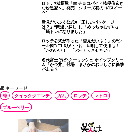
ロッテ×桔梗屋「生 チョコパイ＜桔梗信玄き
な粉黒蜜＞」発売 シリーズ初の“和スイー
ツ”
雪見だいふく公式X「正しいパッケージ
は？」“間違い探し”に「めっちゃむずい」
「脳トレになりました」
ロッテ公式が作った「雪見だいふく」の“シ
ール帳”に1.6万いいね 印刷して使用も！
「かわいい！」「ぷっくりさせたい」
名代富士そば×クーリッシュ ホイップクリー
ム「かつ丼」登場 まさかのおいしさに衝撃
が走る？
キーワード
梅
クイッククエンチ
ガム
ロッテ
レトロ
ブルーベリー