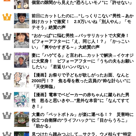
個室の隙間から見えた“恐ろしいモノ”に「許せない」
前日にカットしたのに…“しっくりこない”男性→あか
抜けカットで激変！ 2.9万いいね「別人やん」「モ
テそう」絶賛の声
“おかっぱ”に悩む男性→バッサリカットで大変身！
ビフォーアフターに「え、同じ人！？」「かっこい
い」「爽やかすぎる～」大絶賛の声
妻に「ハゲてる」と言われ…カットで解決→イケオジ
に大変身！ ビフォーアフターに「うちの夫もお願い
したい」「若返りハンパない」
【漫画】お祭りで子どもが欲しがったお面、なんと
2000円！？ 焦る母を救った店員の“粋な計らい”に
「天使降臨」
【漫画】電車でベビーカーの赤ちゃんに蹴られた男
性 怒ると思いきや…“意外な本音”に「なんてすて
き！」
大量の「ペットボトル」が楽に運べる！？ 災害時に
役立つ自衛隊の“ライフハック”に「目からうろこ」
「助かる」
見つけたら踏みつぶして…サクラ、ウメ枯らす“特定