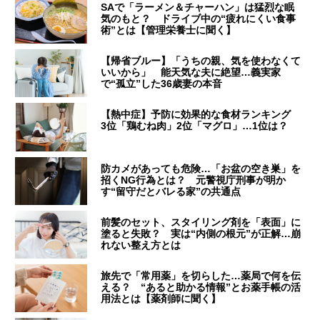
SAで「ラーメン＆チャーハン」は猛烈な眠
気のもと？ ドライブ中の“疲れにくい食事
術”とは【管理栄養士に聞く】
【帰省ブルー】「うちの親、気を使わなくて
いいから」 能天気な夫に絶望…義実家
で“孤立”した36歳妻の本音
【熱中症】予防に効果的な食材ランキング
3位「鶏むね肉」2位「マグロ」…1位は？
防カメがあっても危険…「お盆の空き巣」を
招くNG行為とは？ 元警視庁刑事が明か
す“留守だとバレる家”の共通点
前髪のセット、スタイリング剤を「表面」に
塗ると失敗？ 実は“内側の根元”が正解…崩
れない整え方とは
旅先で「常用薬」を切らした…薬局で何を伝
える？ “あると助かる情報”とお薬手帳の活
用法とは【薬剤師に聞く】