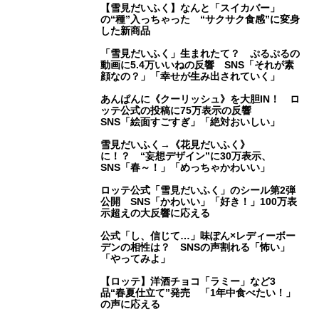
【雪見だいふく】なんと「スイカバー」
の“種”入っちゃった “サクサク食感”に変身
した新商品
「雪見だいふく」生まれたて？ ぷるぷるの
動画に5.4万いいねの反響 SNS「それが素
顔なの？」「幸せが生み出されていく」
あんぱんに《クーリッシュ》を大胆IN！ ロ
ッテ公式の投稿に75万表示の反響
SNS「絵面すごすぎ」「絶対おいしい」
雪見だいふく→《花見だいふく》
に！？ “妄想デザイン”に30万表示、
SNS「春～！」「めっちゃかわいい」
ロッテ公式「雪見だいふく」のシール第2弾
公開 SNS「かわいい」「好き！」100万表
示超えの大反響に応える
公式「し、信じて…」味ぽん×レディーボー
デンの相性は？ SNSの声割れる「怖い」
「やってみよ」
【ロッテ】洋酒チョコ「ラミー」など3
品“春夏仕立て”発売 「1年中食べたい！」
の声に応える