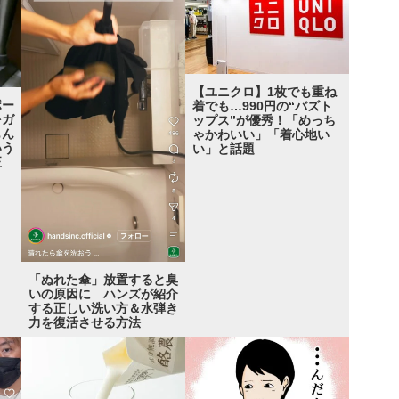
【ユニクロ】1枚でも重ね
ポー
着でも…990円の“バズト
をガ
ップス”が優秀！「めっち
もん
ゃかわいい」「着心地い
いう
い」と話題
正
「ぬれた傘」放置すると臭
いの原因に ハンズが紹介
する正しい洗い方＆水弾き
力を復活させる方法