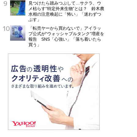
見つけたら踏みつぶして…サクラ、ウ
メ枯らす“特定外来生物”とは？ 鈴木農
水相の注意喚起に「怖い」「迷わずつ
ぶす」
「転売ヤーから買わないで」アイラッ
プ公式が“ウォッシャブルタンク”増産を
報告 SNS「心強い」「落ち着いたら
買う」