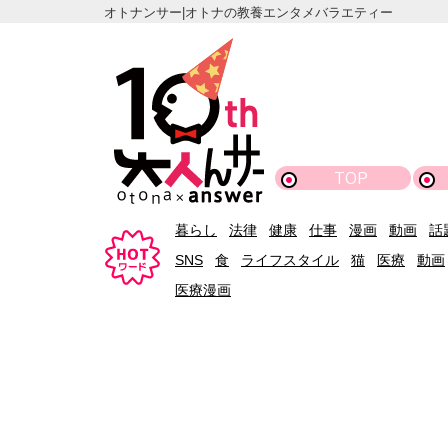
オトナンサー|オトナの教養エンタメバラエティー
TOP
暮らし
法律
健康
仕事
漫画
動画
話
SNS
食
ライフスタイル
猫
医療
動画
医療漫画