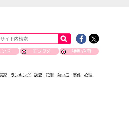
レンド
エンタメ
特別企画
実家
ランキング
調査
犯罪
熱中症
事件
心理