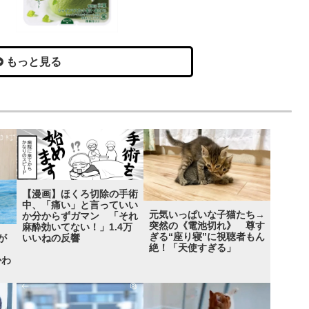
もっと見る
【漫画】ほくろ切除の手術
中、「痛い」と言っていい
元気いっぱいな子猫たち→
か分からずガマン 「それ
突然の《電池切れ》 尊す
麻酔効いてない！」1.4万
ぎる“座り寝”に視聴者もん
が
いいねの反響
絶！「天使すぎる」
！？
かわ
」