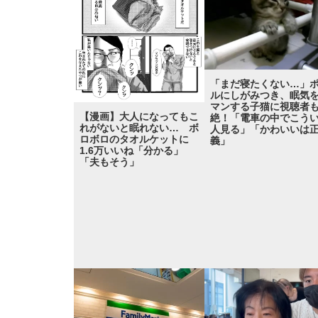
「まだ寝たくない…」
ルにしがみつき、眠気
マンする子猫に視聴者
【漫画】大人になってもこ
絶！「電車の中でこう
れがないと眠れない… ボ
人見る」「かわいいは
ロボロのタオルケットに
義」
1.6万いいね「分かる」
「夫もそう」