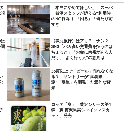
伏
「本当にやめてほしい」 スーパ
に視
ー銭湯スタッフが訴える“利用時
のNG行為”に「困る」「当たり前
すぎ」
のは
《弾丸旅行》はアリ？ ナシ？
を調
SNS「バカ高い交通費を払うのは
ちょっと」「お金に余裕がある人
だけ」“よく行く人”の意見は
35度以上で「ビール」売れなくな
レ
る？ サントリーが“猛暑限
化
定”「夏生」を開発した意外な背
景
役
ロッテ「爽」 贅沢シリーズ第4
＆チ
弾「爽 贅沢果実シャインマスカ
ット」発売