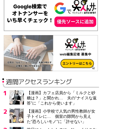
契約社員
月給22万円～
営業事務
株式会社ワークスタッフ
静岡県 浜松市
派遣社員
時給1,400円～
「食を通じて利用者の暮らしを支える仕事」/介護老人保健施設の
週間アクセスランキング
医療生協さいたま生活協同組合 介護老人保健施設 みぬま
埼玉県 さいたま市
【漫画】カフェ店員から「ミルクと砂
正社員
糖は？」と聞かれ… 夫の“ナイスな返
月給22万6,000円～27万3,600円
答”に「これから使います」
【漫画】小学校で人気の男性教師が女
子トイレに… 個室の隙間から見え
建物修繕の提案営業スタッフ/土日祝休み/年間休日127日/
た“恐ろしいモノ”に「許せない」
株式会社アケボノ