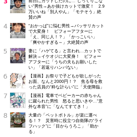
前日にカットしたのに…“しっくりこな
い”男性→あか抜けカットで激変！ 2.9
埼玉県 熊谷市
万いいね「別人やん」「モテそう」絶
正社員
賛の声
月給32万5,000円～64万5,000円
“おかっぱ”に悩む男性→バッサリカット
で大変身！ ビフォーアフターに
「え、同じ人！？」「かっこいい」
「爽やかすぎる～」大絶賛の声
妻に「ハゲてる」と言われ…カットで
解決→イケオジに大変身！ ビフォー
アフターに「うちの夫もお願いした
い」「若返りハンパない」
【漫画】お祭りで子どもが欲しがった
お面、なんと2000円！？ 焦る母を救
った店員の“粋な計らい”に「天使降臨」
【漫画】電車でベビーカーの赤ちゃん
に蹴られた男性 怒ると思いきや…“意
外な本音”に「なんてすてき！」
大量の「ペットボトル」が楽に運べ
る！？ 災害時に役立つ自衛隊の“ライ
フハック”に「目からうろこ」「助か
る」