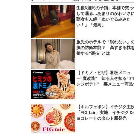
生後6週間の子猫、本棚で突っ
して眠る…あまりのかわいさ
聴者もん絶「ぬいぐるみみた
い！」「最高」
旅先のホテルで「眠れない」
脳の防衛本能？ 高すぎる枕
整する“裏技”とは
【ドミノ・ピザ】看板メニュ
ー“魔改造” 知る人ぞ知る“ア
ンジポテト” 裏メニュー商品
【キルフェボン】イチジク主
「FIG fair」実施 イチジク
ョコレートのタルト新発売