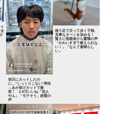
ート
後ろ足で立って歩く子猫、
 女
見事なターンを決める！
が
賢さに視聴者から驚嘆の声
「かわいすぎて耐えられな
い！」「なんて素晴らし
い」
前日にカットしたの
に…“しっくりこない”男性
→あか抜けカットで激
変！ 2.9万いいね「別人
やん」「モテそう」絶賛の
声