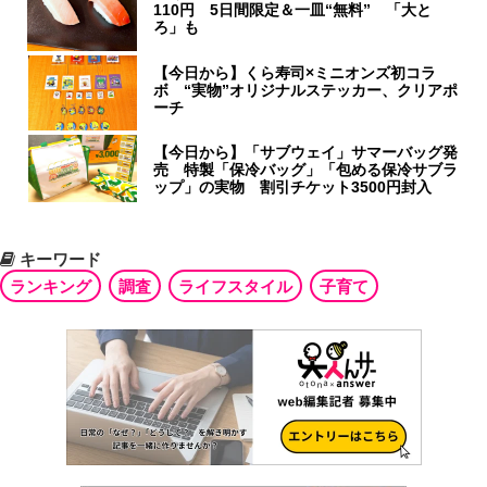
110円 5日間限定＆一皿“無料” 「大と
ろ」も
【今日から】くら寿司×ミニオンズ初コラ
ボ “実物”オリジナルステッカー、クリアポ
ーチ
【今日から】「サブウェイ」サマーバッグ発
売 特製「保冷バッグ」「包める保冷サブラ
ップ」の実物 割引チケット3500円封入
キーワード
ランキング
調査
ライフスタイル
子育て