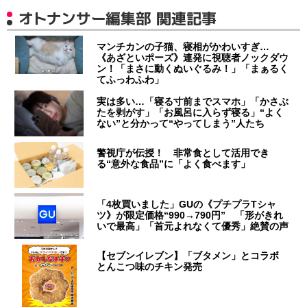
オトナンサー編集部 関連記事
マンチカンの子猫、寝相がかわいすぎ…
《あざといポーズ》連発に視聴者ノックダウ
ン！「まさに動くぬいぐるみ！」「まぁるく
てふっわふわ」
実は多い…「寝る寸前までスマホ」「かさぶ
たを剥がす」「お風呂に入らず寝る」“よく
ない”と分かって“やってしまう”人たち
警視庁が伝授！ 非常食として活用でき
る“意外な食品”に「よく食べます」
「4枚買いました」GUの《プチプラTシャ
ツ》が限定価格“990→790円” 「形がきれ
いで最高」「首元よれなくて優秀」絶賛の声
【セブンイレブン】「ブタメン」とコラボ
とんこつ味のチキン発売