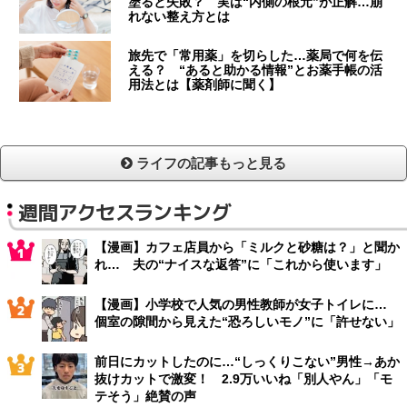
塗ると失敗？ 実は“内側の根元”が正解…崩
れない整え方とは
旅先で「常用薬」を切らした…薬局で何を伝
える？ “あると助かる情報”とお薬手帳の活
用法とは【薬剤師に聞く】
ライフの記事もっと見る
週間アクセスランキング
【漫画】カフェ店員から「ミルクと砂糖は？」と聞か
れ… 夫の“ナイスな返答”に「これから使います」
【漫画】小学校で人気の男性教師が女子トイレに…
個室の隙間から見えた“恐ろしいモノ”に「許せない」
前日にカットしたのに…“しっくりこない”男性→あか
抜けカットで激変！ 2.9万いいね「別人やん」「モ
テそう」絶賛の声