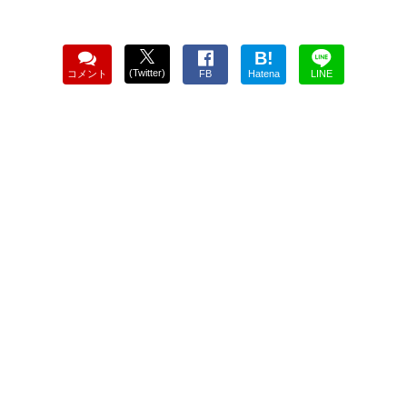
B!
(Twitter)
コメント
FB
Hatena
LINE