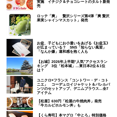
実施 イチジク＆チョコレートのタルト新発
売
ロッテ「爽」 贅沢シリーズ第4弾「爽 贅沢
果実シャインマスカット」発売
お盆、子どもにお小遣いをあげる《お盆玉》
が広まっている？ SNS「知らない風習」
「なんか嫌」違和感を抱く人も
【お城】2026年上半期“人気”アクセスラン
キング 3位「松本城」…東日本2位＆1位
は？
ユニクロ×フランス「コントワー・デ・コト
ニエ」 コーデュロイジャケット＆バレルパ
ンツのセットアップ、デニムブラウス…全7
アイテム
【松屋】630円「松屋の牛焼肉丼」発売
「牛カルビホルモン丼」も
【くら寿司】本マグロ「中とろ」特別価格