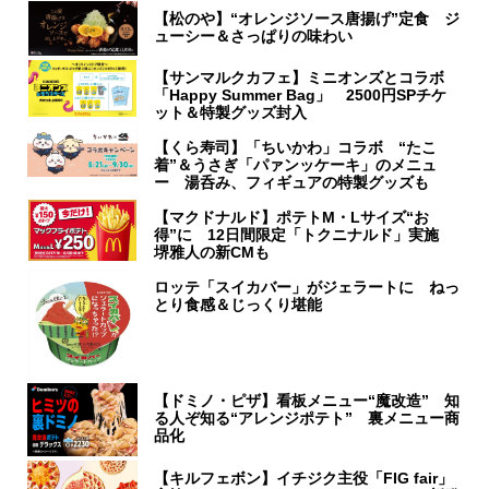
【松のや】“オレンジソース唐揚げ”定食 ジ
ューシー＆さっぱりの味わい
【サンマルクカフェ】ミニオンズとコラボ
「Happy Summer Bag」 2500円SPチケ
ット＆特製グッズ封入
【くら寿司】「ちいかわ」コラボ “たこ
着”＆うさぎ「パァンッケーキ」のメニュ
ー 湯呑み、フィギュアの特製グッズも
【マクドナルド】ポテトM・Lサイズ“お
得”に 12日間限定「トクニナルド」実施
堺雅人の新CMも
ロッテ「スイカバー」がジェラートに ねっ
とり食感＆じっくり堪能
【ドミノ・ピザ】看板メニュー“魔改造” 知
る人ぞ知る“アレンジポテト” 裏メニュー商
品化
【キルフェボン】イチジク主役「FIG fair」