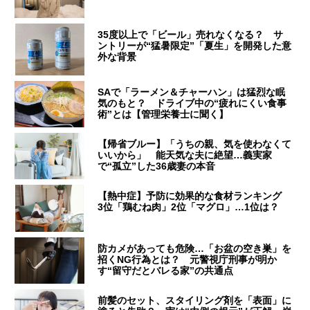
35度以上で「ビール」売れなくなる？ サ
ントリーが“猛暑限定”「夏生」を開発した意
外な背景
SAで「ラーメン＆チャーハン」は猛烈な眠
気のもと？ ドライブ中の“疲れにくい食事
術”とは【管理栄養士に聞く】
【帰省ブルー】「うちの親、気を使わなくて
いいから」 能天気な夫に絶望…義実家
で“孤立”した36歳妻の本音
【熱中症】予防に効果的な食材ランキング
3位「鶏むね肉」2位「マグロ」…1位は？
防カメがあっても危険…「お盆の空き巣」を
招くNG行為とは？ 元警視庁刑事が明か
す“留守だとバレる家”の共通点
前髪のセット、スタイリング剤を「表面」に