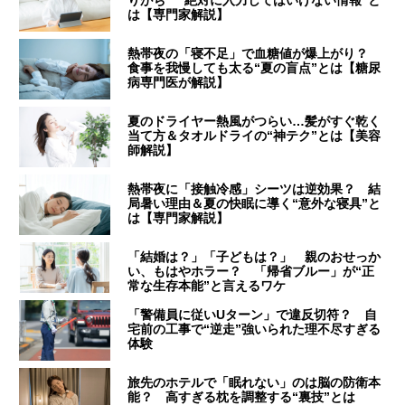
は【専門家解説】
熱帯夜の「寝不足」で血糖値が爆上がり？
食事を我慢しても太る“夏の盲点”とは【糖尿
病専門医が解説】
夏のドライヤー熱風がつらい…髪がすぐ乾く
当て方＆タオルドライの“神テク”とは【美容
師解説】
熱帯夜に「接触冷感」シーツは逆効果？ 結
局暑い理由＆夏の快眠に導く“意外な寝具”と
は【専門家解説】
「結婚は？」「子どもは？」 親のおせっか
い、もはやホラー？ 「帰省ブルー」が“正
常な生存本能”と言えるワケ
「警備員に従いUターン」で違反切符？ 自
宅前の工事で“逆走”強いられた理不尽すぎる
体験
旅先のホテルで「眠れない」のは脳の防衛本
能？ 高すぎる枕を調整する“裏技”とは