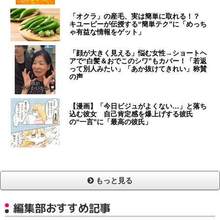
「オクラ」の産毛、実は簡単に取れる！？
キユーピーが伝授する“簡単テク”に「めっち
ゃ有益な情報をゲット」
「顔が大きく見える」悩む女性→ショートヘ
アで“白髪＆おでこのシワ”もカバー！「若返
って別人みたい」「あか抜けてきれい」称賛
の声
【漫画】「今日ビジュがよくない…」と落ち
込む彼女 自己肯定感を爆上げする彼氏
の“一言”に「最高の彼氏」
もっと見る
編集部おすすめ記事