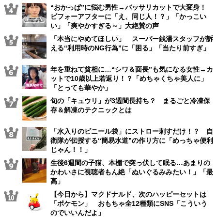
“おかっぱ”に悩む男性→バッサリカットで大変身！
ビフォーアフターに「え、同じ人！？」「かっこい
い」「爽やかすぎる～」大絶賛の声
「本当にやめてほしい」 スーパー銭湯スタッフが訴
える“利用時のNG行為”に「困る」「当たり前すぎ」
年を重ねて貧相に…“シワ＆面長”も気になる女性→カ
ットで10歳以上若返り！？「めちゃくちゃ美人に」
「とっても華やか」
旬の「キュウリ」が3週間長持ち？ まるごと冷凍保
存＆解凍のテクニックとは
「水入りのビニール袋」にストロー刺すだけ！？ 自
衛隊が伝授する“簡易水道”の作り方に「めっちゃ便利
じゃん！！」
生後6週間の子猫、本棚で突っ伏して眠る…あまりの
かわいさに視聴者もん絶「ぬいぐるみみたい！」「最
高」
【今日から】マクドナルド、次のハッピーセットは
「ポケモン」 おもちゃ全12種類にSNS「こういう
のでいいんだよ」