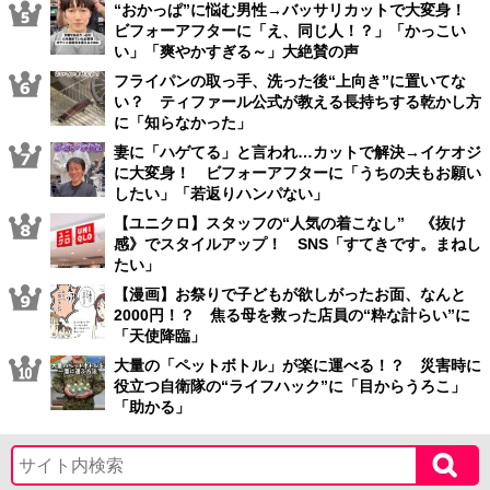
“おかっぱ”に悩む男性→バッサリカットで大変身！
ビフォーアフターに「え、同じ人！？」「かっこい
い」「爽やかすぎる～」大絶賛の声
フライパンの取っ手、洗った後“上向き”に置いてな
い？ ティファール公式が教える長持ちする乾かし方
に「知らなかった」
妻に「ハゲてる」と言われ…カットで解決→イケオジ
に大変身！ ビフォーアフターに「うちの夫もお願い
したい」「若返りハンパない」
【ユニクロ】スタッフの“人気の着こなし” 《抜け
感》でスタイルアップ！ SNS「すてきです。まねし
たい」
【漫画】お祭りで子どもが欲しがったお面、なんと
2000円！？ 焦る母を救った店員の“粋な計らい”に
「天使降臨」
大量の「ペットボトル」が楽に運べる！？ 災害時に
役立つ自衛隊の“ライフハック”に「目からうろこ」
「助かる」