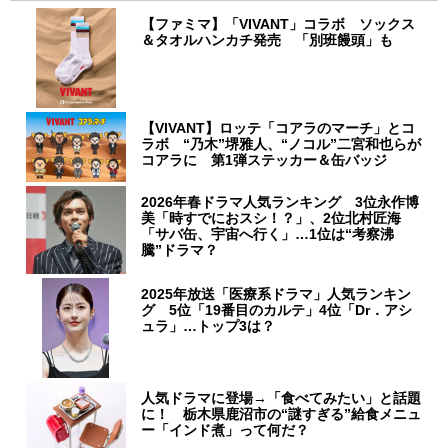
【ファミマ】「VIVANT」コラボ ソックス
＆タオルハンカチ発売 「別班饅頭」も
【VIVANT】ロッテ「コアラのマーチ」とコ
ラボ “乃木”堺雅人、“ノコル”二宮和也らが
コアラに 第1弾ステッカー＆缶バッジ
2026年春ドラマ人気ランキング 3位永作博
美「時すでにおスシ！？」、2位北村匠海
「サバ缶、宇宙へ行く」…1位は“考察沸
騰”ドラマ？
2025年放送「医療系ドラマ」人気ランキン
グ 5位「19番目のカルテ」4位「Dr．アシ
ュラ」…トップ3は？
人気ドラマに登場→「食べてみたい」と話題
に！ 栃木県鹿沼市の“謎すぎる”給食メニュ
ー「インド煮」って何だ？