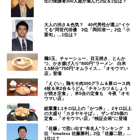
生の保護者300人超が選んだ2位＆1位は？
大人の渋さ＆色気？ 40代男性が選ぶ“イケ
てる”同世代俳優 3位「岡田准一」2位「小
栗旬」…1位は？
麺3玉、チャーシュー、目玉焼き、とんか
つ、かき揚げ入り“800円”ラーメン 白米
1.5杯分“750円”オムライス…「オモウマい
店」登場
「えぐい」鶏モモ肉300グラム＆豚ロース肉
4枚＆米2合＆うどん「チキンカツ＆しょう
が焼き定食」、米5合の定食も 今夜「オモ
ウマい店」
総重量1.1キロ以上の「かつ丼」、2キロ以上
の大盛り「カタヤキそば」、ザンギ25個の
定食…「オモウマい店」“検証企画”に登場
「佐藤」で思い出す“有名人”ランキング 3
位「timelesz 佐藤勝利」2位「佐藤二朗」…
1位は？