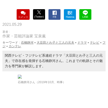
B!
(Twitter)
コメント
FB
Hatena
LINE
2021.05.29
著者 :
作家・芸能評論家 宝泉薫
キーワード :
石橋静河
•
大豆田とわ子と三人の元夫
•
ドラマ
•
テレビ
•
フ
ジ
•
カンテレ
関西テレビ・フジテレビ系連続ドラマ「大豆田とわ子と三人の元
夫」で存在感を発揮する石橋静河さん。これまでの軌跡とその魅
力を専門家が解説します。
石橋静河さん（2019年10月、時事）