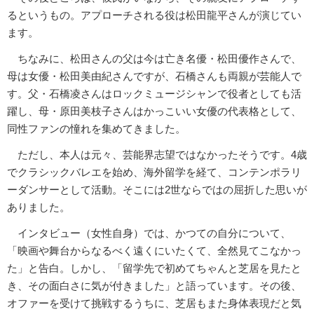
るというもの。アプローチされる役は松田龍平さんが演じてい
ます。
ちなみに、松田さんの父は今は亡き名優・松田優作さんで、
母は女優・松田美由紀さんですが、石橋さんも両親が芸能人で
す。父・石橋凌さんはロックミュージシャンで役者としても活
躍し、母・原田美枝子さんはかっこいい女優の代表格として、
同性ファンの憧れを集めてきました。
ただし、本人は元々、芸能界志望ではなかったそうです。4歳
でクラシックバレエを始め、海外留学を経て、コンテンポラリ
ーダンサーとして活動。そこには2世ならではの屈折した思いが
ありました。
インタビュー（女性自身）では、かつての自分について、
「映画や舞台からなるべく遠くにいたくて、全然見てこなかっ
た」と告白。しかし、「留学先で初めてちゃんと芝居を見たと
き、その面白さに気が付きました」と語っています。その後、
オファーを受けて挑戦するうちに、芝居もまた身体表現だと気