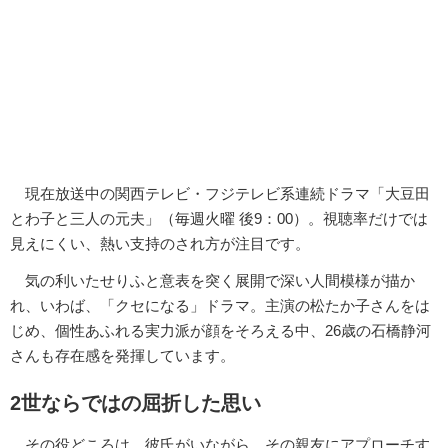
現在放送中の関西テレビ・フジテレビ系連続ドラマ「大豆田
とわ子と三人の元夫」（毎週火曜 後9：00）。視聴率だけでは
見えにくい、熱い支持のされ方が注目です。
気の利いたせりふと意表を突く展開で深い人間模様が描か
れ、いわば、「クセになる」ドラマ。主演の松たか子さんをは
じめ、個性あふれる実力派が顔をそろえる中、26歳の石橋静河
さんも存在感を発揮しています。
2世ならではの屈折した思い
その役どころは、彼氏がいながら、その親友にアプローチす