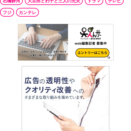
石橋静河
大豆田とわ子と三人の元夫
ドラマ
テレビ
フジ
カンテレ