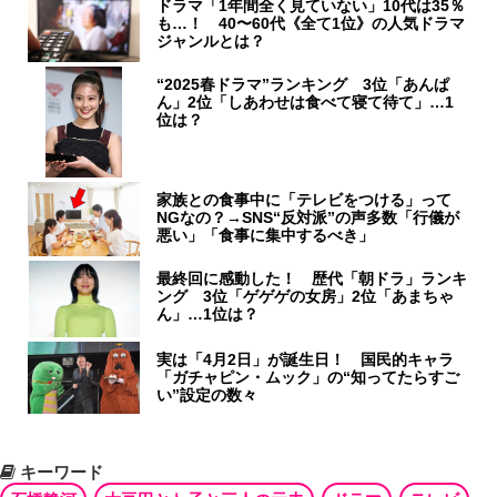
ドラマ「1年間全く見ていない」10代は35％
も…！ 40〜60代《全て1位》の人気ドラマ
ジャンルとは？
“2025春ドラマ”ランキング 3位「あんぱ
ん」2位「しあわせは食べて寝て待て」…1
位は？
家族との食事中に「テレビをつける」って
NGなの？→SNS“反対派”の声多数「行儀が
悪い」「食事に集中するべき」
最終回に感動した！ 歴代「朝ドラ」ランキ
ング 3位「ゲゲゲの女房」2位「あまちゃ
ん」…1位は？
実は「4月2日」が誕生日！ 国民的キャラ
「ガチャピン・ムック」の“知ってたらすご
い”設定の数々
キーワード