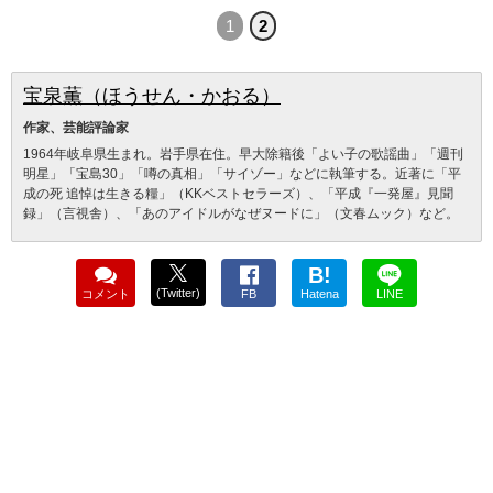
1
2
宝泉薫（ほうせん・かおる）
作家、芸能評論家
1964年岐阜県生まれ。岩手県在住。早大除籍後「よい子の歌謡曲」「週刊
明星」「宝島30」「噂の真相」「サイゾー」などに執筆する。近著に「平
成の死 追悼は生きる糧」（KKベストセラーズ）、「平成『一発屋』見聞
録」（言視舎）、「あのアイドルがなぜヌードに」（文春ムック）など。
B!
(Twitter)
コメント
FB
Hatena
LINE