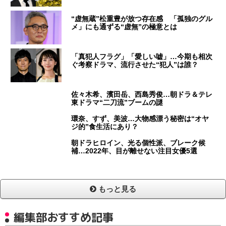
“虚無蔵”松重豊が放つ存在感 「孤独のグル
メ」にも通ずる“虚無”の極意とは
「真犯人フラグ」「愛しい嘘」…今期も相次
ぐ考察ドラマ、流行させた“犯人”は誰？
佐々木希、濱田岳、西島秀俊…朝ドラ＆テレ
東ドラマ“二刀流”ブームの謎
環奈、すず、美波…大物感漂う秘密は“オヤ
ジ的”食生活にあり？
朝ドラヒロイン、光る個性派、ブレーク候
補…2022年、目が離せない注目女優5選
もっと見る
編集部おすすめ記事