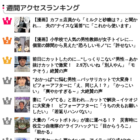
週間アクセスランキング
【漫画】カフェ店員から「ミルクと砂糖は？」と聞か
れ… 夫の“ナイスな返答”に「これから使います」
【漫画】小学校で人気の男性教師が女子トイレに…
個室の隙間から見えた“恐ろしいモノ”に「許せない」
前日にカットしたのに…“しっくりこない”男性→あか
抜けカットで激変！ 2.9万いいね「別人やん」「モ
テそう」絶賛の声
“おかっぱ”に悩む男性→バッサリカットで大変身！
ビフォーアフターに「え、同じ人！？」「かっこい
い」「爽やかすぎる～」大絶賛の声
妻に「ハゲてる」と言われ…カットで解決→イケオジ
に大変身！ ビフォーアフターに「うちの夫もお願い
したい」「若返りハンパない」
大量の「ペットボトル」が楽に運べる！？ 災害時に
役立つ自衛隊の“ライフハック”に「目からうろこ」
「助かる」