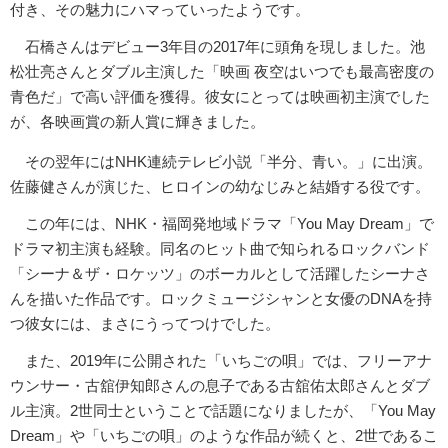
付き、その魅力にハマっていったようです。
石橋さんはデビュー3年目の2017年に頭角を現しました。池
松壮亮さんとダブル主演した「映画 夜空はいつでも最高密度の
青色だ」で高い評価を獲得。彼女にとっては映画初主演でした
が、各映画賞の新人賞に輝きました。
その翌年にはNHK連続テレビ小説「半分、青い。」に出演。
佐藤健さんが演じた、ヒロインの幼なじみと結婚する役です。
この年には、NHK・福岡発地域ドラマ「You May Dream」で
ドラマ初主演も経験。同名のヒット曲で知られるロックバンド
「シーナ＆ザ・ロケッツ」のボーカルとして活躍したシーナさ
んを描いた作品です。ロックミュージシャンと女優のDNAを持
つ彼女には、まさにうってつけでした。
また、2019年に公開された「いちごの唄」では、フリーアナ
ウンサー・古舘伊知郎さんの息子である古舘佑太郎さんとダブ
ル主演。2世同士ということで話題になりましたが、「You May
Dream」や「いちごの唄」のような作品が続くと、2世であるこ