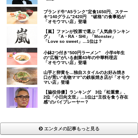
ブランド牛“A5ランク”定食1650円、ステー
キ“140グラム”2420円 “破格”の食事処が
「オモウマい店」登場
【嵐】ファンが投票で選ぶ「人気曲ランキン
グ」 「A・RA・SHI」「Monster」
「Love so sweet」…1位は？
小鉢2つ付き“500円ラーメン” 小学4年生
の“広報”がいる創業43年の中華料理店
「オモウマい店」登場
山芋と卵黄を…独自スタイルのお好み焼き
口が荒い“名物ママ”の鉄板焼き店が「オモウ
マい店」登場
【脇役俳優】ランキング 3位「松重豊」、
2位「小日向文世」…1位は“主役を食う存在
感”のバイプレーヤー？
エンタメの記事もっと見る