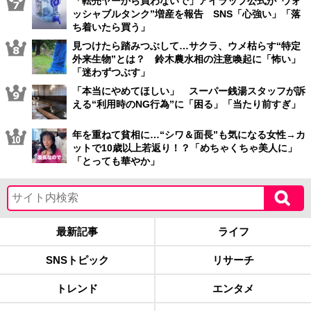
「転売ヤーから買わないで」アイラップ公式が“ウォ
ッシャブルタンク”増産を報告 SNS「心強い」「落
ち着いたら買う」
見つけたら踏みつぶして…サクラ、ウメ枯らす“特定
外来生物”とは？ 鈴木農水相の注意喚起に「怖い」
「迷わずつぶす」
「本当にやめてほしい」 スーパー銭湯スタッフが訴
える“利用時のNG行為”に「困る」「当たり前すぎ」
年を重ねて貧相に…“シワ＆面長”も気になる女性→カ
ットで10歳以上若返り！？「めちゃくちゃ美人に」
「とっても華やか」
最新記事
ライフ
SNSトピック
リサーチ
トレンド
エンタメ