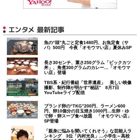
エンタメ 最新記事
魚の“頭”丸ごと定食1480円、お魚定食（サ
バ）500円 今夜「オモウマい店」夏休みSP
長さ30センチ、重さ250グラム「ビックカツ
丼」、角煮300グラムのカレー…「オモウマ
い店」登場
TBS系・紀行番組「世界遺産」 美しい映像
撮影、制作陣が明かす“秘話” 8月7日
YouTubeライブ配信
ブランド卵の“TKG”200円、ラーメン600
円、卵10個分の目玉焼き1000円…生卵・ゆ
で卵・卵スープ食べ放題 「オモウマい店」
SP登場
「親身に悩みを聞いてくれそう」な芸能人ラ
ンキング 3位「内村光良」…小学生～高校