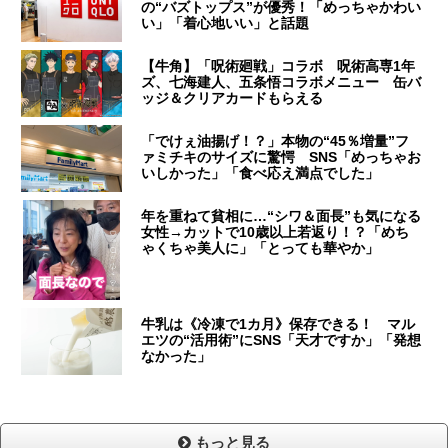
の“バズトップス”が優秀！「めっちゃかわい
い」「着心地いい」と話題
【牛角】「呪術廻戦」コラボ 呪術高専1年
ズ、七海建人、五条悟コラボメニュー 缶バ
ッジ＆クリアカードもらえる
「でけぇ油揚げ！？」本物の“45％増量”フ
ァミチキのサイズに驚愕 SNS「めっちゃお
いしかった」「食べ応え満点でした」
年を重ねて貧相に…“シワ＆面長”も気になる
女性→カットで10歳以上若返り！？「めち
ゃくちゃ美人に」「とっても華やか」
牛乳は《冷凍で1カ月》保存できる！ マル
エツの“活用術”にSNS「天才ですか」「発想
なかった」
もっと見る