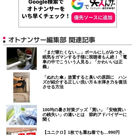
オトナンサー編集部 関連記事
「まだ寝たくない…」ポールにしがみつき、
眠気をガマンする子猫に視聴者もん絶！「電
車の中でこういう人見る」「かわいいは正
義」
「ぬれた傘」放置すると臭いの原因に ハン
ズが紹介する正しい洗い方＆水弾き力を復活
させる方法
100均の暑さ対策グッズ「買い」「安物買い
の銭失い」の違いとは 節約アドバイザーに
聞く
【ユニクロ】1枚でも重ね着でも…990円