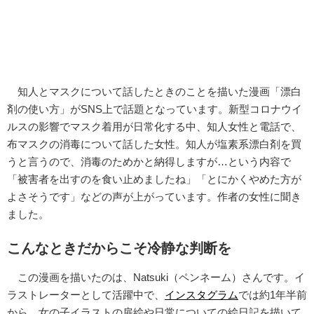
知人とマスクについて話したときのことを描いた漫画「漂白
剤の使い方」がSNS上で話題となっています。新型コロナウイ
ルスの影響でマスク着用が日常化する中、知人女性と電話で、
布マスクの消毒について話した女性。知人が塩素系漂白剤を買
うと言うので、消毒のためかと納得しますが…という内容で
「被害者を出すのを食い止めましたね」「とにかくやめた方が
よさそうです」などの声が上がっています。作者の女性に聞き
ました。
こんなときだからこそ冷静な判断を
この漫画を描いたのは、Natsuki（ペンネーム）さんです。イ
ラストレーターとして活躍中で、
インスタグラム
では約1年半前
から、女の子イラストの扉絵や日常についての絵日記を描いて