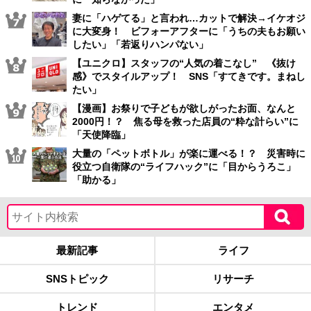
妻に「ハゲてる」と言われ…カットで解決→イケオジ
に大変身！ ビフォーアフターに「うちの夫もお願い
したい」「若返りハンパない」
【ユニクロ】スタッフの“人気の着こなし” 《抜け
感》でスタイルアップ！ SNS「すてきです。まねし
たい」
【漫画】お祭りで子どもが欲しがったお面、なんと
2000円！？ 焦る母を救った店員の“粋な計らい”に
「天使降臨」
大量の「ペットボトル」が楽に運べる！？ 災害時に
役立つ自衛隊の“ライフハック”に「目からうろこ」
「助かる」
最新記事
ライフ
SNSトピック
リサーチ
トレンド
エンタメ