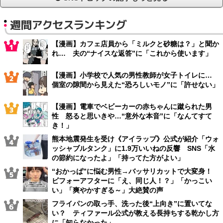
週間アクセスランキング
【漫画】カフェ店員から「ミルクと砂糖は？」と聞か
れ… 夫の“ナイスな返答”に「これから使います」
【漫画】小学校で人気の男性教師が女子トイレに…
個室の隙間から見えた“恐ろしいモノ”に「許せない」
【漫画】電車でベビーカーの赤ちゃんに蹴られた男
性 怒ると思いきや…“意外な本音”に「なんてすて
き！」
熊本地震発生を受け《アイラップ》公式が紹介「ウォ
ッシャブルタンク」に1.9万いいねの反響 SNS「水
の節約になったよ」「持ってた方がよい」
“おかっぱ”に悩む男性→バッサリカットで大変身！
ビフォーアフターに「え、同じ人！？」「かっこい
い」「爽やかすぎる～」大絶賛の声
フライパンの取っ手、洗った後“上向き”に置いてな
い？ ティファール公式が教える長持ちする乾かし方
に「知らなかった」