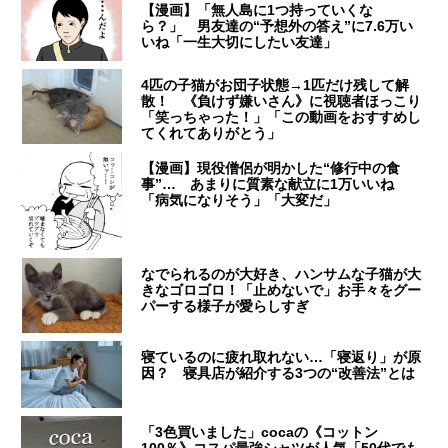
【漫画】「無人島に1つ持っていくな
ら？」 男友達の“予想外の答え”に7.6万い
いね「一生大切にしたい友達」
4匹の子猫がお団子状態→1匹だけ残して解
散！ 《負けず嫌いさん》に視聴者ほっこり
「笑っちゃった！」「この動画をおすすめし
てくれてありがとう」
【漫画】現役僧侶が明かした“修行中の食
事”… あまりに質素な献立に1万いいね
「病気になりそう」「大変だ」
なでられるのが大好き、ハンサムな子猫が大
きなゴロゴロ！「止めないで」お手々をグー
パーする様子が愛らしすぎ
寝ているのに疲れ取れない…「寝返り」が原
因？ 寝具店が紹介する3つの“改善法”とは
「3色買いました」cocaの《コットン