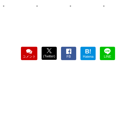
B!
(Twitter)
コメント
FB
Hatena
LINE