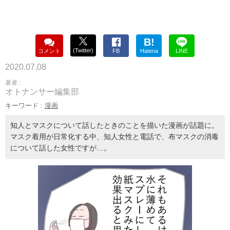
B!
(Twitter)
コメント
FB
Hatena
LINE
2020.07.08
著者 :
オトナンサー編集部
キーワード :
漫画
知人とマスクについて話したときのことを描いた漫画が話題に。
マスク着用が日常化する中、知人女性と電話で、布マスクの消毒
について話した女性ですが…。