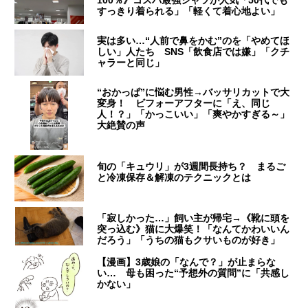
100％》コスパ最強シャツが人気「50代でも
すっきり着られる」「軽くて着心地よい」
実は多い…“人前で鼻をかむ”のを「やめてほ
しい」人たち SNS「飲食店では嫌」「クチ
ャラーと同じ」
“おかっぱ”に悩む男性→バッサリカットで大
変身！ ビフォーアフターに「え、同じ
人！？」「かっこいい」「爽やかすぎる～」
大絶賛の声
旬の「キュウリ」が3週間長持ち？ まるご
と冷凍保存＆解凍のテクニックとは
「寂しかった…」飼い主が帰宅→《靴に頭を
突っ込む》猫に大爆笑！「なんてかわいいん
だろう」「うちの猫もクサいものが好き」
【漫画】3歳娘の「なんで？」が止まらな
い… 母も困った“予想外の質問”に「共感し
かない」