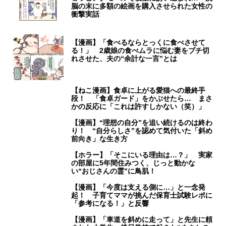
脳の末に多額の絵画を購入させられた女性の
衝撃実話
【漫画】「食べるならとっくに食べさせて
る！」 2歳娘の食べムラに悩む妻をブチ切
れさせた、夫の“余計な一言”とは
【ねこ漫画】食卓に上がる愛猫への最終手
段！ 「食卓ガード」をかぶせたら… まさ
かの反応に「これは許すしかない（笑）」
【漫画】“理想の自分”を追い続けるのは終わ
り！ “自分らしさ”を認めて気付いた「斜め
前向き」な生き方
【ホラー】「そこにいる理由は…？」 実家
の部屋に5年間住みつく、じっと動かな
い“おじさんの霊”に鳥肌！
【漫画】「今度は支える側に…」と一念発
起！ 子育てママが挑んだ保育士試験レポに
「参考になる！」と反響
【漫画】「車道を斜めに走って」と先生に頼