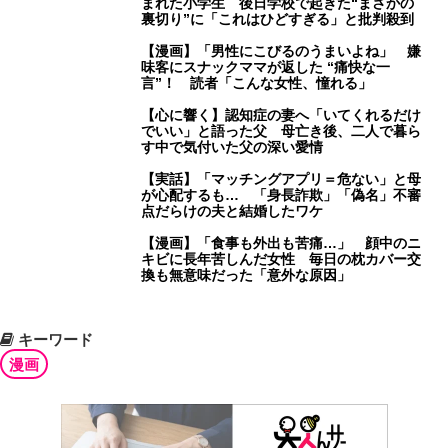
まれた小学生 後日学校で起きた“まさかの
裏切り”に「これはひどすぎる」と批判殺到
【漫画】「男性にこびるのうまいよね」 嫌
味客にスナックママが返した “痛快な一
言”！ 読者「こんな女性、憧れる」
【心に響く】認知症の妻へ「いてくれるだけ
でいい」と語った父 母亡き後、二人で暮ら
す中で気付いた父の深い愛情
【実話】「マッチングアプリ＝危ない」と母
が心配するも… 「身長詐欺」「偽名」不審
点だらけの夫と結婚したワケ
【漫画】「食事も外出も苦痛…」 顔中のニ
キビに長年苦しんだ女性 毎日の枕カバー交
換も無意味だった「意外な原因」
キーワード
漫画