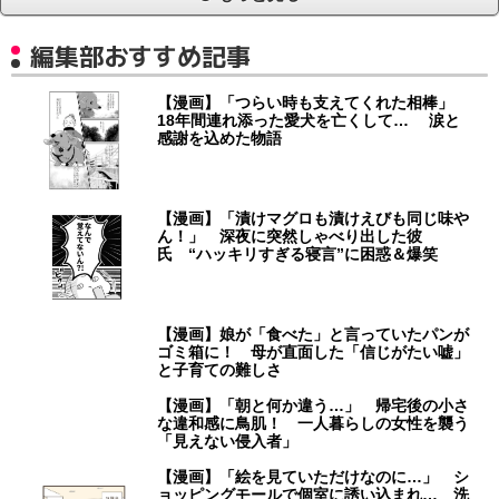
編集部おすすめ記事
【漫画】「つらい時も支えてくれた相棒」
18年間連れ添った愛犬を亡くして… 涙と
感謝を込めた物語
【漫画】「漬けマグロも漬けえびも同じ味や
ん！」 深夜に突然しゃべり出した彼
氏 “ハッキリすぎる寝言”に困惑＆爆笑
【漫画】娘が「食べた」と言っていたパンが
ゴミ箱に！ 母が直面した「信じがたい嘘」
と子育ての難しさ
【漫画】「朝と何か違う…」 帰宅後の小さ
な違和感に鳥肌！ 一人暮らしの女性を襲う
「見えない侵入者」
【漫画】「絵を見ていただけなのに…」 シ
ョッピングモールで個室に誘い込まれ… 洗