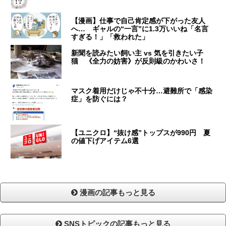
【漫画】仕事で自己肯定感が下がった友人
へ… ギャルの“一言”に1.3万いいね「名言
すぎる！」「救われた」
新聞を読みたい飼い主 vs 気を引きたい子
猫 《全力の妨害》が反則級のかわいさ！
マスク着用だけじゃ不十分…避難所で「感染
症」を防ぐには？
【ユニクロ】“抜け感”トップスが990円 夏
の値下げアイテム6選
漫画の記事もっと見る
SNSトピックの記事もっと見る