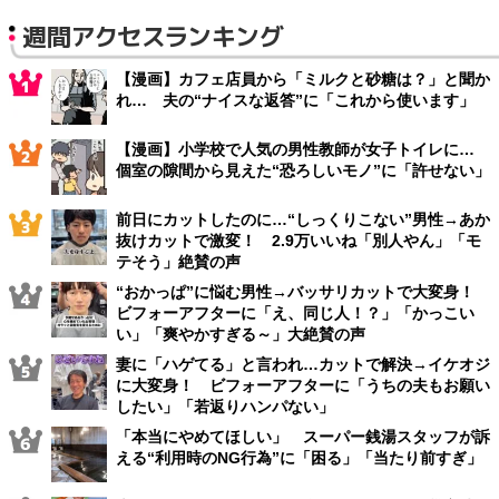
週間アクセスランキング
【漫画】カフェ店員から「ミルクと砂糖は？」と聞か
れ… 夫の“ナイスな返答”に「これから使います」
【漫画】小学校で人気の男性教師が女子トイレに…
個室の隙間から見えた“恐ろしいモノ”に「許せない」
前日にカットしたのに…“しっくりこない”男性→あか
抜けカットで激変！ 2.9万いいね「別人やん」「モ
テそう」絶賛の声
“おかっぱ”に悩む男性→バッサリカットで大変身！
ビフォーアフターに「え、同じ人！？」「かっこい
い」「爽やかすぎる～」大絶賛の声
妻に「ハゲてる」と言われ…カットで解決→イケオジ
に大変身！ ビフォーアフターに「うちの夫もお願い
したい」「若返りハンパない」
「本当にやめてほしい」 スーパー銭湯スタッフが訴
える“利用時のNG行為”に「困る」「当たり前すぎ」