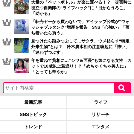
大量の「ペットボトル」が楽に運べる！？ 災害時に
役立つ自衛隊の“ライフハック”に「目からうろこ」
「助かる」
「転売ヤーから買わないで」アイラップ公式が“ウォ
ッシャブルタンク”増産を報告 SNS「心強い」「落
ち着いたら買う」
見つけたら踏みつぶして…サクラ、ウメ枯らす“特定
外来生物”とは？ 鈴木農水相の注意喚起に「怖い」
「迷わずつぶす」
年を重ねて貧相に…“シワ＆面長”も気になる女性→カ
ットで10歳以上若返り！？「めちゃくちゃ美人に」
「とっても華やか」
最新記事
ライフ
SNSトピック
リサーチ
トレンド
エンタメ