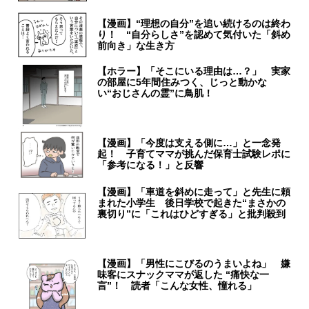
【漫画】“理想の自分”を追い続けるのは終わ
り！ “自分らしさ”を認めて気付いた「斜め
前向き」な生き方
【ホラー】「そこにいる理由は…？」 実家
の部屋に5年間住みつく、じっと動かな
い“おじさんの霊”に鳥肌！
【漫画】「今度は支える側に…」と一念発
起！ 子育てママが挑んだ保育士試験レポに
「参考になる！」と反響
【漫画】「車道を斜めに走って」と先生に頼
まれた小学生 後日学校で起きた“まさかの
裏切り”に「これはひどすぎる」と批判殺到
【漫画】「男性にこびるのうまいよね」 嫌
味客にスナックママが返した “痛快な一
言”！ 読者「こんな女性、憧れる」