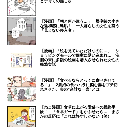
と子育ての難しさ
【漫画】「朝と何か違う…」 帰宅後の小さ
な違和感に鳥肌！ 一人暮らしの女性を襲う
「見えない侵入者」
【漫画】「絵を見ていただけなのに…」 シ
ョッピングモールで個室に誘い込まれ… 洗
脳の末に多額の絵画を購入させられた女性の
衝撃実話
【漫画】「食べるならとっくに食べさせて
る！」 2歳娘の食べムラに悩む妻をブチ切
れさせた、夫の“余計な一言”とは
【ねこ漫画】食卓に上がる愛猫への最終手
段！ 「食卓ガード」をかぶせたら… まさ
かの反応に「これは許すしかない（笑）」