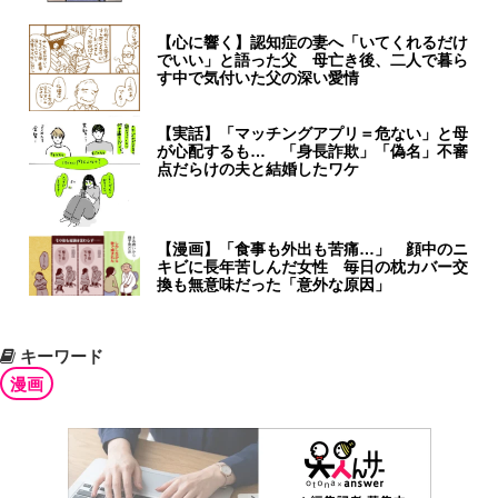
【心に響く】認知症の妻へ「いてくれるだけ
でいい」と語った父 母亡き後、二人で暮ら
す中で気付いた父の深い愛情
【実話】「マッチングアプリ＝危ない」と母
が心配するも… 「身長詐欺」「偽名」不審
点だらけの夫と結婚したワケ
【漫画】「食事も外出も苦痛…」 顔中のニ
キビに長年苦しんだ女性 毎日の枕カバー交
換も無意味だった「意外な原因」
キーワード
漫画