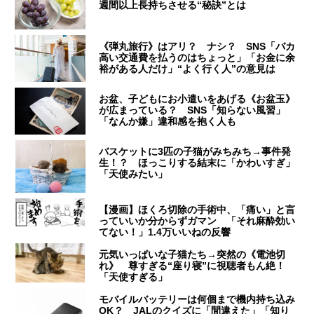
週間以上長持ちさせる“秘訣”とは
《弾丸旅行》はアリ？ ナシ？ SNS「バカ
高い交通費を払うのはちょっと」「お金に余
裕がある人だけ」“よく行く人”の意見は
お盆、子どもにお小遣いをあげる《お盆玉》
が広まっている？ SNS「知らない風習」
「なんか嫌」違和感を抱く人も
バスケットに3匹の子猫がみちみち→事件発
生！？ ほっこりする結末に「かわいすぎ」
「天使みたい」
【漫画】ほくろ切除の手術中、「痛い」と言
っていいか分からずガマン 「それ麻酔効い
てない！」1.4万いいねの反響
元気いっぱいな子猫たち→突然の《電池切
れ》 尊すぎる“座り寝”に視聴者もん絶！
「天使すぎる」
モバイルバッテリーは何個まで機内持ち込み
OK？ JALのクイズに「間違えた」「知り