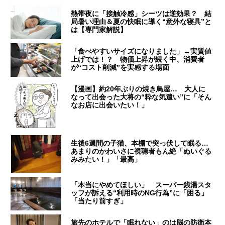
熱帯夜に「接触冷感」シーツは逆効果？ 結
局暑い理由＆夏の快眠に導く“意外な寝具”と
は【専門家解説】
「食べやすいサイズになりました」→実質値
上げでは！？ 物価上昇が続く中、消費者
が“コスト削減”を実感する場面
【漫画】約20年ぶりの焼き鳥屋… 大人に
なって出会った大将の“粋な気遣い”に「そん
なお店に出会いたい！」
生後6週間の子猫、本棚で突っ伏して眠る…
あまりのかわいさに視聴者もん絶「ぬいぐる
みみたい！」「最高」
「本当にやめてほしい」 スーパー銭湯スタ
ッフが訴える“利用時のNG行為”に「困る」
「当たり前すぎ」
旅先のホテルで「眠れない」のは脳の防衛本