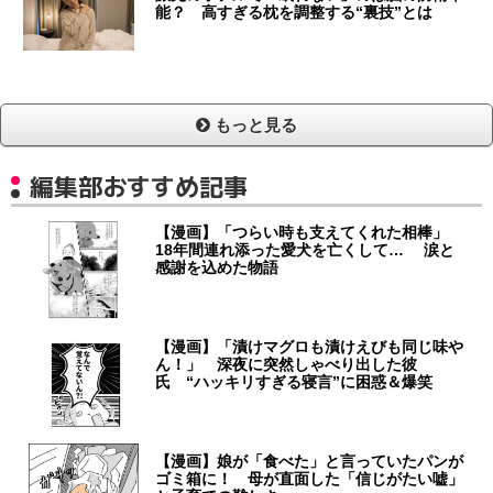
能？ 高すぎる枕を調整する“裏技”とは
もっと見る
編集部おすすめ記事
【漫画】「つらい時も支えてくれた相棒」
18年間連れ添った愛犬を亡くして… 涙と
感謝を込めた物語
【漫画】「漬けマグロも漬けえびも同じ味や
ん！」 深夜に突然しゃべり出した彼
氏 “ハッキリすぎる寝言”に困惑＆爆笑
【漫画】娘が「食べた」と言っていたパンが
ゴミ箱に！ 母が直面した「信じがたい嘘」