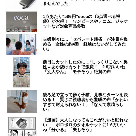
ませんでした」
1点あたり“596円”cocaの《5点選べる福
袋》がお得！ ワンピースやデニム、ジャケ
ットなど対象商品多数
夫婦別々に…「セパレート帰省」が注目を集
める 女性の約4割「経験はないがしてみた
い」
前日にカットしたのに…“しっくりこない”男
性→あか抜けカットで激変！ 2.9万いいね
「別人やん」「モテそう」絶賛の声
後ろ足で立って歩く子猫、見事なターンを決
める！ 賢さに視聴者から驚嘆の声「かわい
すぎて耐えられない！」「なんて素晴らし
い」
【漫画】大人になってもこれがないと眠れな
い… ボロボロのタオルケットに1.6万いい
ね「分かる」「夫もそう」