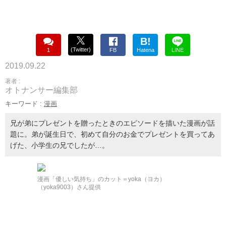
B!
(Twitter)
1
FB
Hatena
LINE
2019.09.22
著者 :
オトナンサー編集部
キーワード :
漫画
兄が弟にプレゼントを贈ったときのエピソードを描いた漫画が話
題に。弟が誕生日で、初めて自分のお金でプレゼントを買ってあ
げた、小学生の兄でしたが…。
漫画「優しい気持ち」のカット＝yoka（ヨカ）
（yoka9003）さん提供