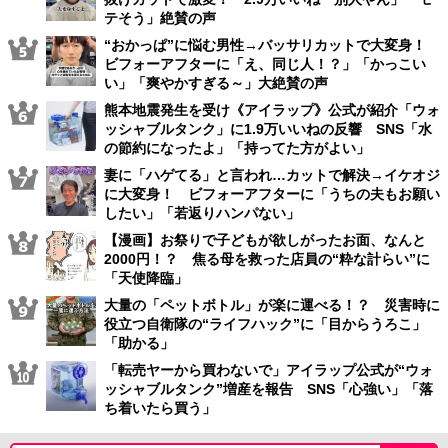
テそう」絶賛の声
“おかっぱ”に悩む男性→バッサリカットで大変身！
ビフォーアフターに「え、同じ人！？」「かっこい
い」「爽やかすぎる～」大絶賛の声
熊本地震発生を受け《アイラップ》公式が紹介「ウォ
ッシャブルタンク」に1.9万いいねの反響 SNS「水
の節約になったよ」「持ってた方がよい」
妻に「ハゲてる」と言われ…カットで解決→イケオジ
に大変身！ ビフォーアフターに「うちの夫もお願い
したい」「若返りハンパない」
【漫画】お祭りで子どもが欲しがったお面、なんと
2000円！？ 焦る母を救った店員の“粋な計らい”に
「天使降臨」
大量の「ペットボトル」が楽に運べる！？ 災害時に
役立つ自衛隊の“ライフハック”に「目からうろこ」
「助かる」
「転売ヤーから買わないで」アイラップ公式が“ウォ
ッシャブルタンク”増産を報告 SNS「心強い」「落
ち着いたら買う」