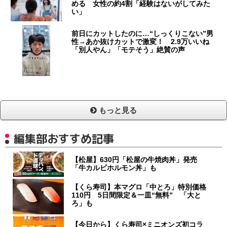
める 女性の約4割「経験はないがしてみた
い」
前日にカットしたのに…“しっくりこない”男
性→あか抜けカットで激変！ 2.9万いいね
「別人やん」「モテそう」絶賛の声
もっと見る
編集部おすすめ記事
【松屋】630円「松屋の牛焼肉丼」発売
「牛カルビホルモン丼」も
【くら寿司】本マグロ「中とろ」特別価格
110円 5日間限定＆一皿“無料” 「大と
ろ」も
【今日から】くら寿司×ミニオンズ初コラ