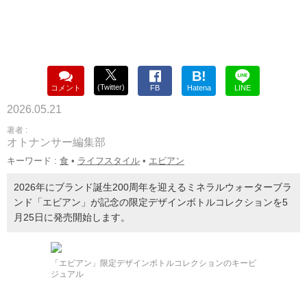
B!
(Twitter)
コメント
FB
Hatena
LINE
2026.05.21
著者 :
オトナンサー編集部
キーワード :
食
•
ライフスタイル
•
エビアン
2026年にブランド誕生200周年を迎えるミネラルウォーターブラ
ンド「エビアン」が記念の限定デザインボトルコレクションを5
月25日に発売開始します。
「エビアン」限定デザインボトルコレクションのキービ
ジュアル