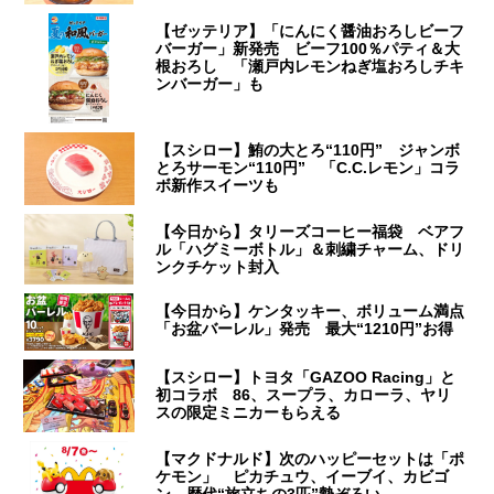
【ゼッテリア】「にんにく醤油おろしビーフ
バーガー」新発売 ビーフ100％パティ＆大
根おろし 「瀬戸内レモンねぎ塩おろしチキ
ンバーガー」も
【スシロー】鮪の大とろ“110円” ジャンボ
とろサーモン“110円” 「C.C.レモン」コラ
ボ新作スイーツも
【今日から】タリーズコーヒー福袋 ベアフ
ル「ハグミーボトル」＆刺繍チャーム、ドリ
ンクチケット封入
【今日から】ケンタッキー、ボリューム満点
「お盆バーレル」発売 最大“1210円”お得
【スシロー】トヨタ「GAZOO Racing」と
初コラボ 86、スープラ、カローラ、ヤリ
スの限定ミニカーもらえる
【マクドナルド】次のハッピーセットは「ポ
ケモン」 ピカチュウ、イーブイ、カビゴ
ン、歴代“旅立ちの3匹”勢ぞろい