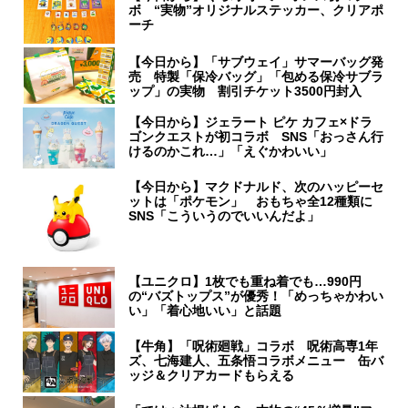
ボ “実物”オリジナルステッカー、クリアポ
ーチ
【今日から】「サブウェイ」サマーバッグ発
売 特製「保冷バッグ」「包める保冷サブラ
ップ」の実物 割引チケット3500円封入
【今日から】ジェラート ピケ カフェ×ドラ
ゴンクエストが初コラボ SNS「おっさん行
けるのかこれ…」「えぐかわいい」
【今日から】マクドナルド、次のハッピーセ
ットは「ポケモン」 おもちゃ全12種類に
SNS「こういうのでいいんだよ」
【ユニクロ】1枚でも重ね着でも…990円
の“バズトップス”が優秀！「めっちゃかわい
い」「着心地いい」と話題
【牛角】「呪術廻戦」コラボ 呪術高専1年
ズ、七海建人、五条悟コラボメニュー 缶バ
ッジ＆クリアカードもらえる