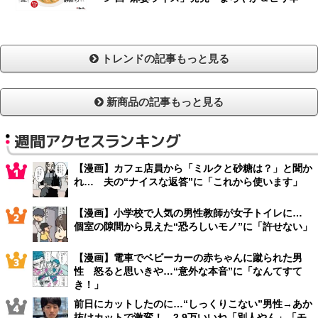
トレンドの記事もっと見る
新商品の記事もっと見る
週間アクセスランキング
【漫画】カフェ店員から「ミルクと砂糖は？」と聞か
れ… 夫の“ナイスな返答”に「これから使います」
【漫画】小学校で人気の男性教師が女子トイレに…
個室の隙間から見えた“恐ろしいモノ”に「許せない」
【漫画】電車でベビーカーの赤ちゃんに蹴られた男
性 怒ると思いきや…“意外な本音”に「なんてすて
き！」
前日にカットしたのに…“しっくりこない”男性→あか
抜けカットで激変！ 2.9万いいね「別人やん」「モ