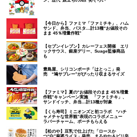
【今日から】ファミマ「ファミチキ」、ハム
サンド、弁当、パスタ…計13種“お値段その
まま 45％増量作戦”
【セブンイレブン】カレーフェス開催 エリ
ックサウス、銀座デリー、Suage監修商品
も
豊島屋、シリコンポーチ「はとっこ」発
売 “鳩サブレー”がぴったり収まるサイズ
【ファミマ】夏の“お値段そのまま 45％増量
作戦”キャンペーン実施 「ファミチキ」、
サンドイッチ、弁当…計13種が対象
【くら寿司】ミニオンズと初コラボ “ハチ
ャメチャな世界観”表現のコラボメニュー
ラバーチャーム、ポーチもらえる
【松のや】豆乳で仕上げた「ロースか
つ“白”麻婆ライス」発売 まろやか＆ピリ辛