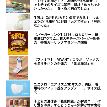
「でけぇ油揚げ！？」本物の“45％増量”フ
ァミチキのサイズに驚愕 SNS「めっちゃお
いしかった」「食べ応え満点でした」
牛乳は《冷凍で1カ月》保存できる！ マル
エツの“活用術”にSNS「天才ですか」「発想
なかった」
【バーガーキング】1656キロカロリー、総
重量527グラム…超大型チーズバーガー新発
売 特製ガーリックマヨソース採用
【ファミマ】「VIVANT」コラボ ソックス
＆タオルハンカチ発売 「別班饅頭」も
ユニクロ「エアリズム3Dマスク」再販 着
用時のフィット感をアップデート、サイズ拡
充
子どもの夏休み「昼食問題」が解決？ 「作
り置き冷凍」するとうまみ＆栄養が増す食材