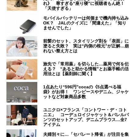
れ》 尊すぎる“座り寝”に視聴者もん絶！
「天使すぎる」
モバイルバッテリーは何個まで機内持ち込み
OK？ JALのクイズに「間違えた」「知り
ませんでした」
前髪のセット、スタイリング剤を「表面」に
塗ると失敗？ 実は“内側の根元”が正解…崩
れない整え方とは
旅先で「常用薬」を切らした…薬局で何を伝
える？ “あると助かる情報”とお薬手帳の活
用法とは【薬剤師に聞く】
1点あたり“596円”cocaの《5点選べる福
袋》がお得！ ワンピースやデニム、ジャケ
ットなど対象商品多数
ユニクロ×フランス「コントワー・デ・コト
ニエ」 コーデュロイジャケット＆バレルパ
ンツのセットアップ、デニムブラウス…全7
アイテム
夫婦別々に…「セパレート帰省」が注目を集