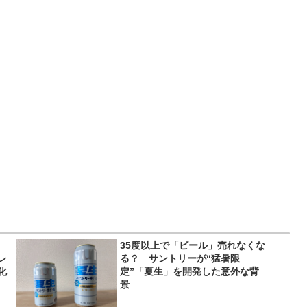
35度以上で「ビール」売れなくな
レ
る？ サントリーが“猛暑限
化
定”「夏生」を開発した意外な背
景