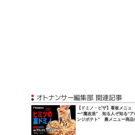
オトナンサー編集部 関連記事
【ドミノ・ピザ】看板メニュ
ー“魔改造” 知る人ぞ知る“ア
ンジポテト” 裏メニュー商品