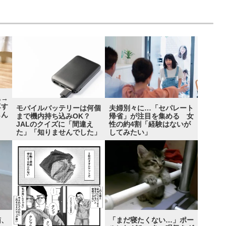
ち→
尊す
モバイルバッテリーは何個
夫婦別々に…「セパレート
もん
まで機内持ち込みOK？
帰省」が注目を集める 女
JALのクイズに「間違え
性の約4割「経験はないが
た」「知りませんでした」
してみたい」
猫、
「まだ寝たくない…」ポー