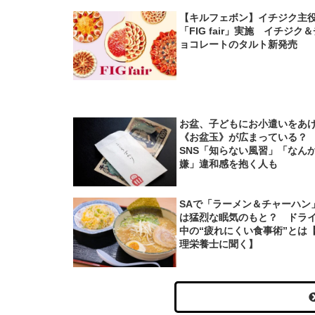
【キルフェボン】イチジク主
「FIG fair」実施 イチジク
ョコレートのタルト新発売
お盆、子どもにお小遣いをあ
《お盆玉》が広まっている
SNS「知らない風習」「なん
嫌」違和感を抱く人も
SAで「ラーメン＆チャーハン
は猛烈な眠気のもと？ ドラ
中の“疲れにくい食事術”とは
理栄養士に聞く】