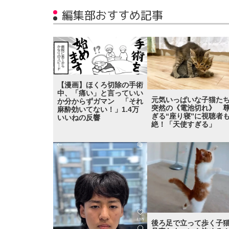
編集部おすすめ記事
【漫画】ほくろ切除の手術
中、「痛い」と言っていい
元気いっぱいな子猫た
か分からずガマン 「それ
突然の《電池切れ》 
麻酔効いてない！」1.4万
ぎる“座り寝”に視聴者
いいねの反響
絶！「天使すぎる」
後ろ足で立って歩く子