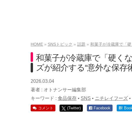
HOME
SNSトピック
話題
和菓子が冷蔵庫で「硬
和菓子が冷蔵庫で「硬く
ズが紹介する“意外な保存術
2026.03.04
著者 :
オトナンサー編集部
キーワード :
食品保存
•
SNS
•
ニチレイフーズ
•
コメント
(Twitter)
Facebook
B!
Boo