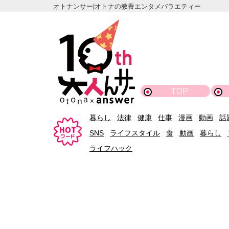
オトナンサー|オトナの教養エンタメバラエティー
TOP
暮らし
法律
健康
仕事
漫画
動画
話
SNS
ライフスタイル
食
動画
暮らし
ライフハック