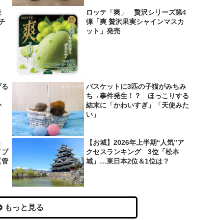
役
ロッテ「爽」 贅沢シリーズ第4
＆チ
弾「爽 贅沢果実シャインマスカ
ット」発売
げる
バスケットに3匹の子猫がみちみ
？
ち→事件発生！？ ほっこりする
か
結末に「かわいすぎ」「天使みた
い」
」
【お城】2026年上半期“人気”ア
イブ
クセスランキング 3位「松本
【管
城」…東日本2位＆1位は？
もっと見る