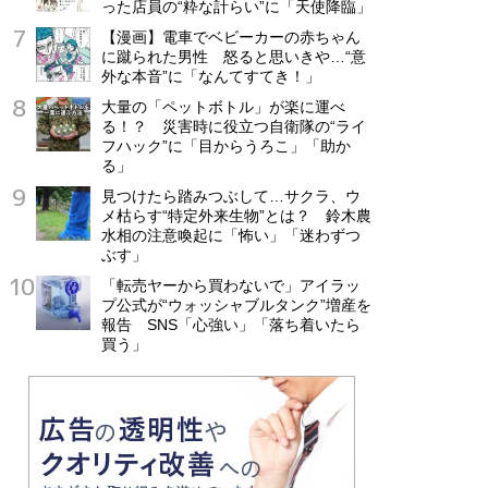
った店員の“粋な計らい”に「天使降臨」
【漫画】電車でベビーカーの赤ちゃん
に蹴られた男性 怒ると思いきや…“意
外な本音”に「なんてすてき！」
大量の「ペットボトル」が楽に運べ
る！？ 災害時に役立つ自衛隊の“ライ
フハック”に「目からうろこ」「助か
る」
見つけたら踏みつぶして…サクラ、ウ
メ枯らす“特定外来生物”とは？ 鈴木農
水相の注意喚起に「怖い」「迷わずつ
ぶす」
「転売ヤーから買わないで」アイラッ
プ公式が“ウォッシャブルタンク”増産を
報告 SNS「心強い」「落ち着いたら
買う」