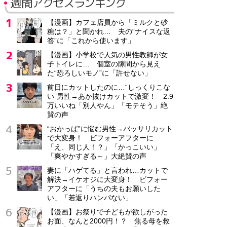
週間アクセスランキング
【漫画】カフェ店員から「ミルクと砂
糖は？」と聞かれ… 夫の“ナイスな返
答”に「これから使います」
【漫画】小学校で人気の男性教師が女
子トイレに… 個室の隙間から見え
た“恐ろしいモノ”に「許せない」
前日にカットしたのに…“しっくりこな
い”男性→あか抜けカットで激変！ 2.9
万いいね「別人やん」「モテそう」絶
賛の声
“おかっぱ”に悩む男性→バッサリカット
で大変身！ ビフォーアフターに
「え、同じ人！？」「かっこいい」
「爽やかすぎる～」大絶賛の声
妻に「ハゲてる」と言われ…カットで
解決→イケオジに大変身！ ビフォー
アフターに「うちの夫もお願いした
い」「若返りハンパない」
【漫画】お祭りで子どもが欲しがった
お面、なんと2000円！？ 焦る母を救