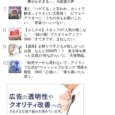
「爽やかすぎる～」大絶賛の声
妻に「ハゲてる」と言われ…カットで
解決→イケオジに大変身！ ビフォー
アフターに「うちの夫もお願いした
い」「若返りハンパない」
【ユニクロ】スタッフの“人気の着こな
し” 《抜け感》でスタイルアップ！
SNS「すてきです。まねしたい」
【漫画】お祭りで子どもが欲しがった
お面、なんと2000円！？ 焦る母を救
った店員の“粋な計らい”に「天使降臨」
「転売ヤーから買わないで」アイラッ
プ公式が“ウォッシャブルタンク”増産を
報告 SNS「心強い」「落ち着いたら
買う」