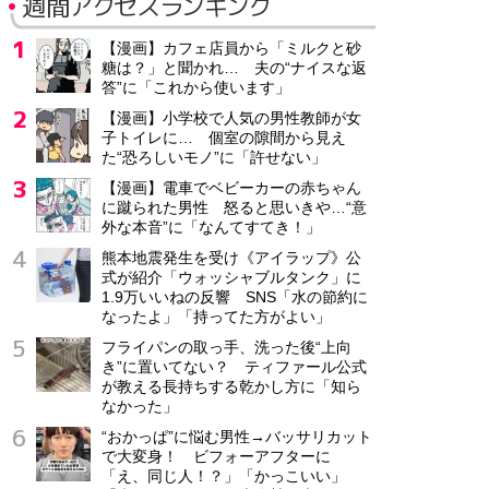
週間アクセスランキング
【漫画】カフェ店員から「ミルクと砂
糖は？」と聞かれ… 夫の“ナイスな返
答”に「これから使います」
【漫画】小学校で人気の男性教師が女
子トイレに… 個室の隙間から見え
た“恐ろしいモノ”に「許せない」
【漫画】電車でベビーカーの赤ちゃん
に蹴られた男性 怒ると思いきや…“意
外な本音”に「なんてすてき！」
熊本地震発生を受け《アイラップ》公
式が紹介「ウォッシャブルタンク」に
1.9万いいねの反響 SNS「水の節約に
なったよ」「持ってた方がよい」
フライパンの取っ手、洗った後“上向
き”に置いてない？ ティファール公式
が教える長持ちする乾かし方に「知ら
なかった」
“おかっぱ”に悩む男性→バッサリカット
で大変身！ ビフォーアフターに
「え、同じ人！？」「かっこいい」