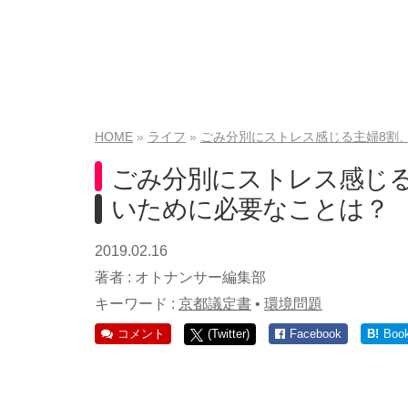
HOME
ライフ
ごみ分別にストレス感じる主婦8割
ごみ分別にストレス感じる
いために必要なことは？
2019.02.16
著者 :
オトナンサー編集部
キーワード :
京都議定書
•
環境問題
コメント
(Twitter)
Facebook
B!
Boo