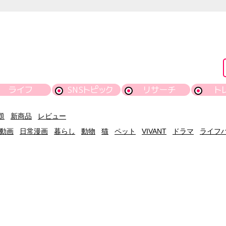
ライフ
SNSトピック
リサーチ
ト
題
新商品
レビュー
動画
日常漫画
暮らし
動物
猫
ペット
VIVANT
ドラマ
ライフ