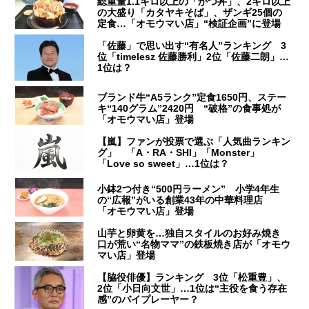
総重量1.1キロ以上の「かつ丼」、2キロ以上
の大盛り「カタヤキそば」、ザンギ25個の
定食…「オモウマい店」“検証企画”に登場
「佐藤」で思い出す“有名人”ランキング 3
位「timelesz 佐藤勝利」2位「佐藤二朗」…
1位は？
ブランド牛“A5ランク”定食1650円、ステー
キ“140グラム”2420円 “破格”の食事処が
「オモウマい店」登場
【嵐】ファンが投票で選ぶ「人気曲ランキン
グ」 「A・RA・SHI」「Monster」
「Love so sweet」…1位は？
小鉢2つ付き“500円ラーメン” 小学4年生
の“広報”がいる創業43年の中華料理店
「オモウマい店」登場
山芋と卵黄を…独自スタイルのお好み焼き
口が荒い“名物ママ”の鉄板焼き店が「オモウ
マい店」登場
【脇役俳優】ランキング 3位「松重豊」、
2位「小日向文世」…1位は“主役を食う存在
感”のバイプレーヤー？