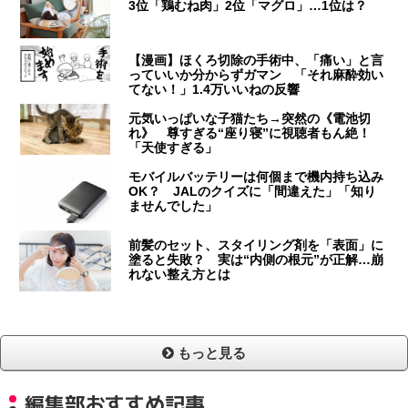
3位「鶏むね肉」2位「マグロ」…1位は？
【漫画】ほくろ切除の手術中、「痛い」と言
っていいか分からずガマン 「それ麻酔効い
てない！」1.4万いいねの反響
元気いっぱいな子猫たち→突然の《電池切
れ》 尊すぎる“座り寝”に視聴者もん絶！
「天使すぎる」
モバイルバッテリーは何個まで機内持ち込み
OK？ JALのクイズに「間違えた」「知り
ませんでした」
前髪のセット、スタイリング剤を「表面」に
塗ると失敗？ 実は“内側の根元”が正解…崩
れない整え方とは
もっと見る
編集部おすすめ記事