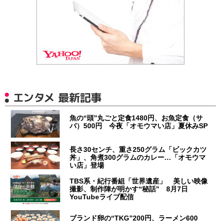
エンタメ 最新記事
魚の“頭”丸ごと定食1480円、お魚定食（サ
バ）500円 今夜「オモウマい店」夏休みSP
長さ30センチ、重さ250グラム「ビックカツ
丼」、角煮300グラムのカレー…「オモウマ
い店」登場
TBS系・紀行番組「世界遺産」 美しい映像
撮影、制作陣が明かす“秘話” 8月7日
YouTubeライブ配信
ブランド卵の“TKG”200円、ラーメン600