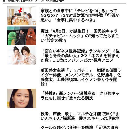
家族との食事中に「テレビをつける」って
NGなの？→SNS“反対派”の声多数「行儀が
悪い」「食事に集中するべき」
実は「4月2日」が誕生日！ 国民的キャラ
「ガチャピン・ムック」の“知ってたらすご
い”設定の数々
「面白いギネス世界記録」ランキング 3位
「最も身長の高い人」2位「ネズミを捕まえ
た数」…1位はフジテレビの“長寿アニメ”
町田啓太主演「テッパチ！」 戦隊＆仮面ラ
イダー俳優、メンノンモデル、佐野勇斗、佐
藤寛太、工藤阿須加…イケメン祭り今夜開
始！
「特捜9」新メンバー深川麻衣 クセ強キャ
ラたちに屈せず堂々たる演技
役者、声優、歌手…マルチな才能で輝く“ま
いんちゃん”福原遥 愛されキャラの現在地
クールな銭ゲバ弁護士を熱演 「元彼の遺言