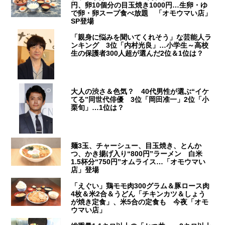
円、卵10個分の目玉焼き1000円…生卵・ゆ
で卵・卵スープ食べ放題 「オモウマい店」
SP登場
「親身に悩みを聞いてくれそう」な芸能人ラ
ンキング 3位「内村光良」…小学生～高校
生の保護者300人超が選んだ2位＆1位は？
大人の渋さ＆色気？ 40代男性が選ぶ“イケ
てる”同世代俳優 3位「岡田准一」2位「小
栗旬」…1位は？
麺3玉、チャーシュー、目玉焼き、とんか
つ、かき揚げ入り“800円”ラーメン 白米
1.5杯分“750円”オムライス…「オモウマい
店」登場
「えぐい」鶏モモ肉300グラム＆豚ロース肉
4枚＆米2合＆うどん「チキンカツ＆しょう
が焼き定食」、米5合の定食も 今夜「オモ
ウマい店」