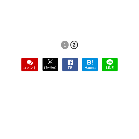
1
2
B!
(Twitter)
コメント
FB
Hatena
LINE