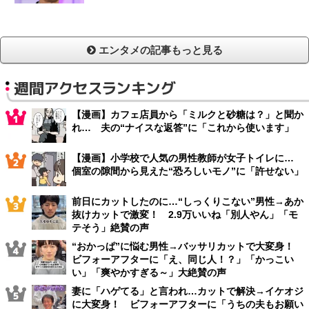
エンタメの記事もっと見る
週間アクセスランキング
【漫画】カフェ店員から「ミルクと砂糖は？」と聞か
れ… 夫の“ナイスな返答”に「これから使います」
【漫画】小学校で人気の男性教師が女子トイレに…
個室の隙間から見えた“恐ろしいモノ”に「許せない」
前日にカットしたのに…“しっくりこない”男性→あか
抜けカットで激変！ 2.9万いいね「別人やん」「モ
テそう」絶賛の声
“おかっぱ”に悩む男性→バッサリカットで大変身！
ビフォーアフターに「え、同じ人！？」「かっこい
い」「爽やかすぎる～」大絶賛の声
妻に「ハゲてる」と言われ…カットで解決→イケオジ
に大変身！ ビフォーアフターに「うちの夫もお願い