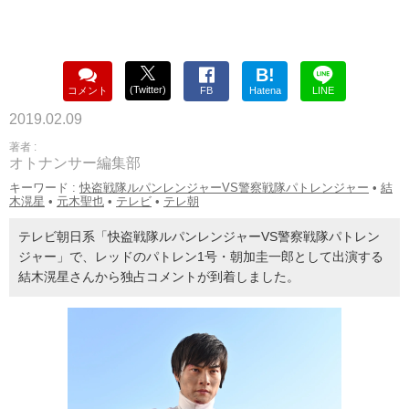
B!
(Twitter)
コメント
FB
Hatena
LINE
2019.02.09
著者 :
オトナンサー編集部
キーワード :
快盗戦隊ルパンレンジャーVS警察戦隊パトレンジャー
•
結
木滉星
•
元木聖也
•
テレビ
•
テレ朝
テレビ朝日系「快盗戦隊ルパンレンジャーVS警察戦隊パトレン
ジャー」で、レッドのパトレン1号・朝加圭一郎として出演する
結木滉星さんから独占コメントが到着しました。