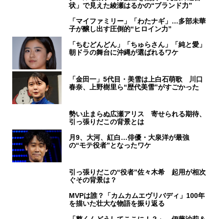
状」で見えた綾瀬はるかの“ブランド力”
「マイファミリー」「わたナギ」…多部未華
子が醸し出す圧倒的“ヒロイン力”
「ちむどんどん」「ちゅらさん」「純と愛」
朝ドラの舞台に沖縄が選ばれるワケ
「金田一」5代目・美雪は上白石萌歌 川口
春奈、上野樹里ら“歴代美雪”がすごかった
勢い止まらぬ広瀬アリス 寄せられる期待、
引っ張りだこの背景とは
月9、大河、紅白…俳優・大泉洋が最強
の“モテ役者”となったワケ
引っ張りだこの“役者”佐々木希 起用が相次
ぐその背景は？
MVPは誰？「カムカムエヴリバディ」100年
を描いた壮大な物語を振り返る