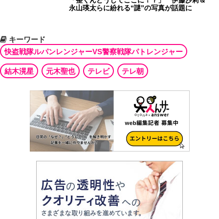
「整くんどうしてここに！？」 伊藤沙莉＆
永山瑛太らに紛れる“謎”の写真が話題に
キーワード
快盗戦隊ルパンレンジャーVS警察戦隊パトレンジャー
結木滉星
元木聖也
テレビ
テレ朝