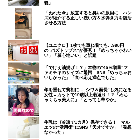
義」
「ぬれた傘」放置すると臭いの原因に ハン
ズが紹介する正しい洗い方＆水弾き力を復活
させる方法
【ユニクロ】1枚でも重ね着でも…990円
の“バズトップス”が優秀！「めっちゃかわい
い」「着心地いい」と話題
「でけぇ油揚げ！？」本物の“45％増量”フ
ァミチキのサイズに驚愕 SNS「めっちゃお
いしかった」「食べ応え満点でした」
年を重ねて貧相に…“シワ＆面長”も気になる
女性→カットで10歳以上若返り！？「めち
ゃくちゃ美人に」「とっても華やか」
牛乳は《冷凍で1カ月》保存できる！ マル
エツの“活用術”にSNS「天才ですか」「発想
なかった」