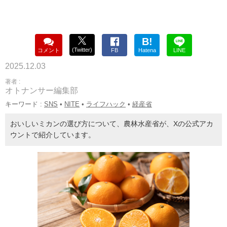
B!
(Twitter)
コメント
FB
Hatena
LINE
2025.12.03
著者 :
オトナンサー編集部
キーワード :
SNS
•
NITE
•
ライフハック
•
経産省
おいしいミカンの選び方について、農林水産省が、Xの公式アカ
ウントで紹介しています。