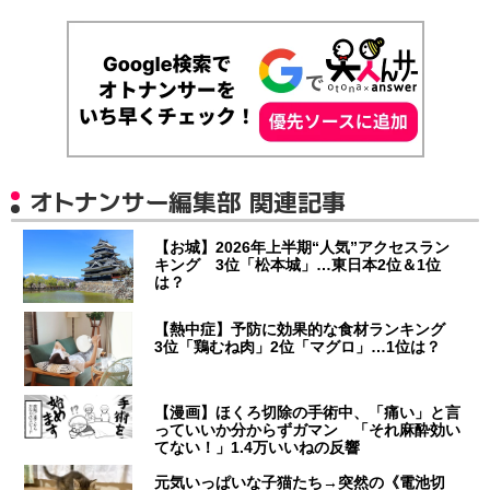
オトナンサー編集部 関連記事
【お城】2026年上半期“人気”アクセスラン
キング 3位「松本城」…東日本2位＆1位
は？
【熱中症】予防に効果的な食材ランキング
3位「鶏むね肉」2位「マグロ」…1位は？
【漫画】ほくろ切除の手術中、「痛い」と言
っていいか分からずガマン 「それ麻酔効い
てない！」1.4万いいねの反響
元気いっぱいな子猫たち→突然の《電池切