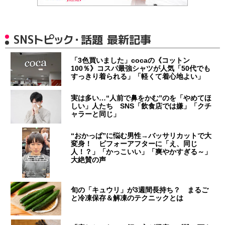
SNSトピック・話題 最新記事
「3色買いました」cocaの《コットン
100％》コスパ最強シャツが人気「50代でも
すっきり着られる」「軽くて着心地よい」
実は多い…“人前で鼻をかむ”のを「やめてほ
しい」人たち SNS「飲食店では嫌」「クチ
ャラーと同じ」
“おかっぱ”に悩む男性→バッサリカットで大
変身！ ビフォーアフターに「え、同じ
人！？」「かっこいい」「爽やかすぎる～」
大絶賛の声
旬の「キュウリ」が3週間長持ち？ まるご
と冷凍保存＆解凍のテクニックとは