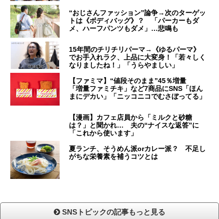
“おじさんファッション”論争→次のターゲッ
トは《ボディバッグ》？ 「パーカーもダ
メ、ハーフパンツもダメ」…悲鳴も
15年間のチリチリパーマ→《ゆるパーマ》
でお手入れラク、上品に大変身！「若々しく
なりましたね！」「うらやましい」
【ファミマ】“値段そのまま”45％増量
「増量ファミチキ」など7商品にSNS「ほん
まにデカい」「ニッコニコでむさぼってる」
【漫画】カフェ店員から「ミルクと砂糖
は？」と聞かれ… 夫の“ナイスな返答”に
「これから使います」
夏ランチ、そうめん派orカレー派？ 不足し
がちな栄養素を補うコツとは
SNSトピックの記事もっと見る