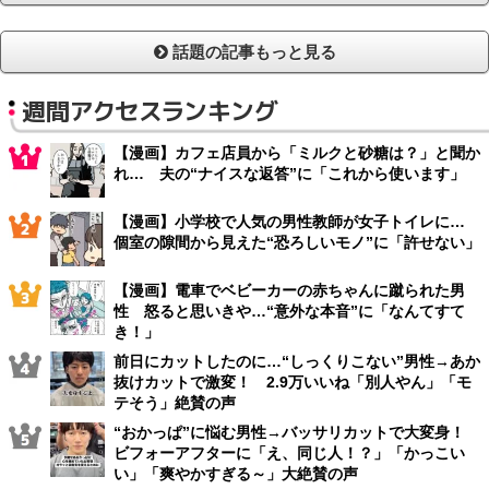
話題の記事もっと見る
週間アクセスランキング
【漫画】カフェ店員から「ミルクと砂糖は？」と聞か
れ… 夫の“ナイスな返答”に「これから使います」
【漫画】小学校で人気の男性教師が女子トイレに…
個室の隙間から見えた“恐ろしいモノ”に「許せない」
【漫画】電車でベビーカーの赤ちゃんに蹴られた男
性 怒ると思いきや…“意外な本音”に「なんてすて
き！」
前日にカットしたのに…“しっくりこない”男性→あか
抜けカットで激変！ 2.9万いいね「別人やん」「モ
テそう」絶賛の声
“おかっぱ”に悩む男性→バッサリカットで大変身！
ビフォーアフターに「え、同じ人！？」「かっこい
い」「爽やかすぎる～」大絶賛の声