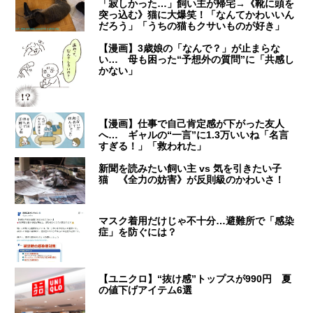
「寂しかった…」飼い主が帰宅→《靴に頭を
突っ込む》猫に大爆笑！「なんてかわいいん
だろう」「うちの猫もクサいものが好き」
【漫画】3歳娘の「なんで？」が止まらな
い… 母も困った“予想外の質問”に「共感し
かない」
【漫画】仕事で自己肯定感が下がった友人
へ… ギャルの“一言”に1.3万いいね「名言
すぎる！」「救われた」
新聞を読みたい飼い主 vs 気を引きたい子
猫 《全力の妨害》が反則級のかわいさ！
マスク着用だけじゃ不十分…避難所で「感染
症」を防ぐには？
【ユニクロ】“抜け感”トップスが990円 夏
の値下げアイテム6選