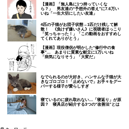
【漫画】「無人島に1つ持っていくな
ら？」 男友達の“予想外の答え”に7.6万い
いね「一生大切にしたい友達」
4匹の子猫がお団子状態→1匹だけ残して解
散！ 《負けず嫌いさん》に視聴者ほっこり
「笑っちゃった！」「この動画をおすすめし
てくれてありがとう」
【漫画】現役僧侶が明かした“修行中の食
事”… あまりに質素な献立に1万いいね
「病気になりそう」「大変だ」
なでられるのが大好き、ハンサムな子猫が大
きなゴロゴロ！「止めないで」お手々をグー
パーする様子が愛らしすぎ
寝ているのに疲れ取れない…「寝返り」が原
因？ 寝具店が紹介する3つの“改善法”とは