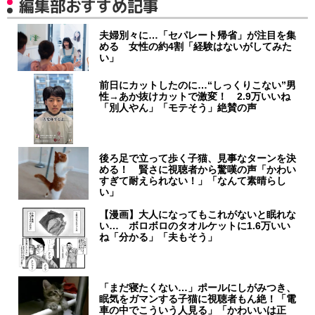
編集部おすすめ記事
夫婦別々に…「セパレート帰省」が注目を集
める 女性の約4割「経験はないがしてみた
い」
前日にカットしたのに…“しっくりこない”男
性→あか抜けカットで激変！ 2.9万いいね
「別人やん」「モテそう」絶賛の声
後ろ足で立って歩く子猫、見事なターンを決
める！ 賢さに視聴者から驚嘆の声「かわい
すぎて耐えられない！」「なんて素晴らし
い」
【漫画】大人になってもこれがないと眠れな
い… ボロボロのタオルケットに1.6万いい
ね「分かる」「夫もそう」
「まだ寝たくない…」ポールにしがみつき、
眠気をガマンする子猫に視聴者もん絶！「電
車の中でこういう人見る」「かわいいは正