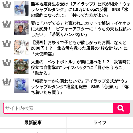
熊本地震発生を受け《アイラップ》公式が紹介「ウォ
ッシャブルタンク」に1.9万いいねの反響 SNS「水
の節約になったよ」「持ってた方がよい」
妻に「ハゲてる」と言われ…カットで解決→イケオジ
に大変身！ ビフォーアフターに「うちの夫もお願い
したい」「若返りハンパない」
【漫画】お祭りで子どもが欲しがったお面、なんと
2000円！？ 焦る母を救った店員の“粋な計らい”に
「天使降臨」
大量の「ペットボトル」が楽に運べる！？ 災害時に
役立つ自衛隊の“ライフハック”に「目からうろこ」
「助かる」
「転売ヤーから買わないで」アイラップ公式が“ウォ
ッシャブルタンク”増産を報告 SNS「心強い」「落
ち着いたら買う」
最新記事
ライフ