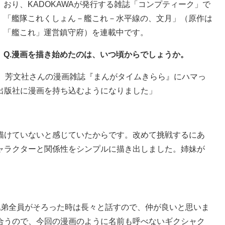
おり、KADOKAWAが発行する雑誌「コンプティーク」で
「艦隊これくしょん－艦これ－水平線の、文月」（原作は
「艦これ」運営鎮守府）を連載中です。
Q.漫画を描き始めたのは、いつ頃からでしょうか。
た。芳文社さんの漫画雑誌『まんがタイムきらら』にハマっ
出版社に漫画を持ち込むようになりました」
描けていないと感じていたからです。改めて挑戦するにあ
ャラクターと関係性をシンプルに描き出しました。姉妹が
兄弟全員がそろった時は長々と話すので、仲が良いと思いま
合うので、今回の漫画のように名前も呼べないギクシャク