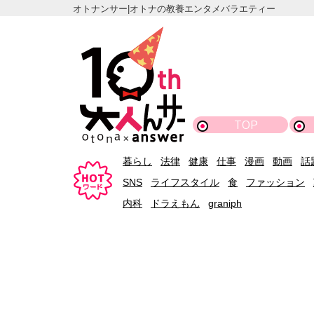
オトナンサー|オトナの教養エンタメバラエティー
TOP
暮らし
法律
健康
仕事
漫画
動画
話
SNS
ライフスタイル
食
ファッション
内科
ドラえもん
graniph