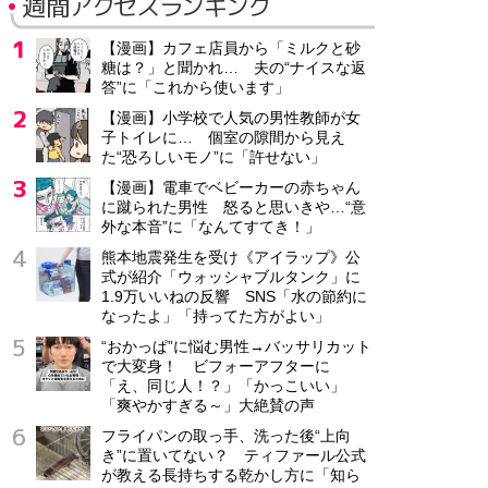
週間アクセスランキング
【漫画】カフェ店員から「ミルクと砂
糖は？」と聞かれ… 夫の“ナイスな返
答”に「これから使います」
【漫画】小学校で人気の男性教師が女
子トイレに… 個室の隙間から見え
た“恐ろしいモノ”に「許せない」
【漫画】電車でベビーカーの赤ちゃん
に蹴られた男性 怒ると思いきや…“意
外な本音”に「なんてすてき！」
熊本地震発生を受け《アイラップ》公
式が紹介「ウォッシャブルタンク」に
1.9万いいねの反響 SNS「水の節約に
なったよ」「持ってた方がよい」
“おかっぱ”に悩む男性→バッサリカット
で大変身！ ビフォーアフターに
「え、同じ人！？」「かっこいい」
「爽やかすぎる～」大絶賛の声
フライパンの取っ手、洗った後“上向
き”に置いてない？ ティファール公式
が教える長持ちする乾かし方に「知ら