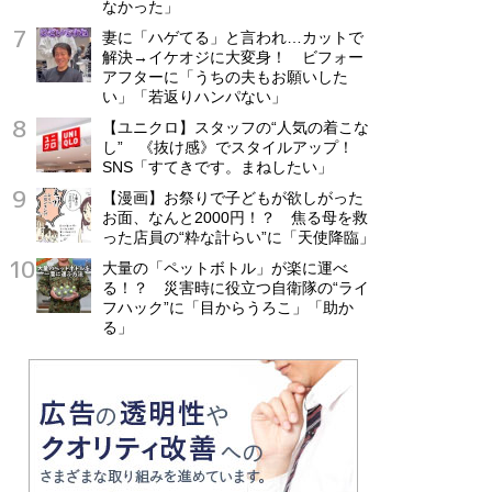
なかった」
妻に「ハゲてる」と言われ…カットで
解決→イケオジに大変身！ ビフォー
アフターに「うちの夫もお願いした
い」「若返りハンパない」
【ユニクロ】スタッフの“人気の着こな
し” 《抜け感》でスタイルアップ！
SNS「すてきです。まねしたい」
【漫画】お祭りで子どもが欲しがった
お面、なんと2000円！？ 焦る母を救
った店員の“粋な計らい”に「天使降臨」
大量の「ペットボトル」が楽に運べ
る！？ 災害時に役立つ自衛隊の“ライ
フハック”に「目からうろこ」「助か
る」