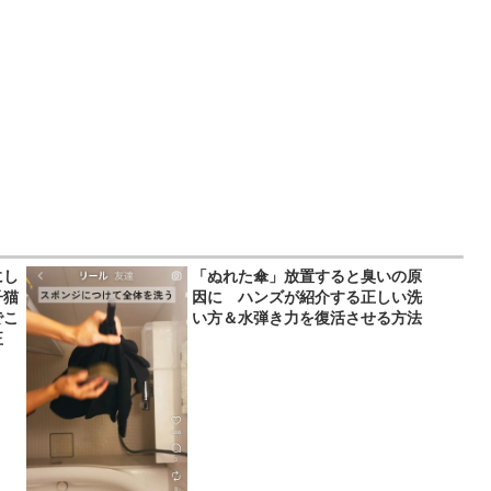
にし
「ぬれた傘」放置すると臭いの原
子猫
因に ハンズが紹介する正しい洗
でこ
い方＆水弾き力を復活させる方法
正