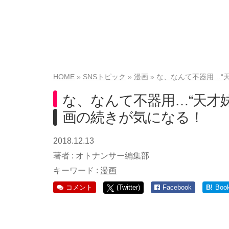
HOME
SNSトピック
漫画
な、なんて不器用…“
な、なんて不器用…“天才妹
画の続きが気になる！
2018.12.13
著者 :
オトナンサー編集部
キーワード :
漫画
コメント
(Twitter)
Facebook
B!
Boo