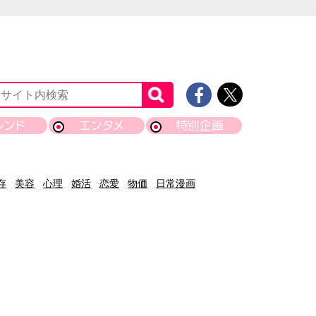
レンド
エンタメ
特別企画
存
美容
心理
婚活
恋愛
物価
日常漫画