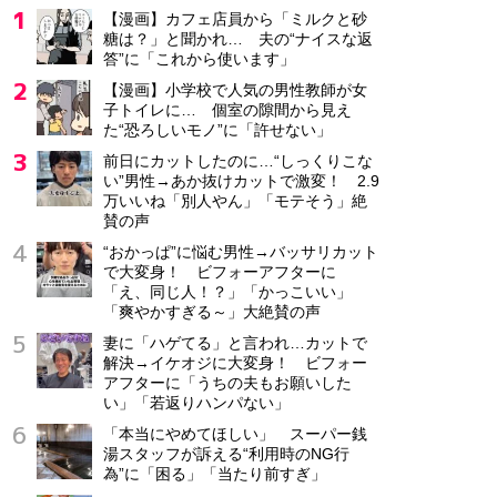
【漫画】カフェ店員から「ミルクと砂
糖は？」と聞かれ… 夫の“ナイスな返
答”に「これから使います」
【漫画】小学校で人気の男性教師が女
子トイレに… 個室の隙間から見え
た“恐ろしいモノ”に「許せない」
前日にカットしたのに…“しっくりこな
い”男性→あか抜けカットで激変！ 2.9
万いいね「別人やん」「モテそう」絶
賛の声
“おかっぱ”に悩む男性→バッサリカット
で大変身！ ビフォーアフターに
「え、同じ人！？」「かっこいい」
「爽やかすぎる～」大絶賛の声
妻に「ハゲてる」と言われ…カットで
解決→イケオジに大変身！ ビフォー
アフターに「うちの夫もお願いした
い」「若返りハンパない」
「本当にやめてほしい」 スーパー銭
湯スタッフが訴える“利用時のNG行
為”に「困る」「当たり前すぎ」