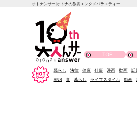
オトナンサー|オトナの教養エンタメバラエティー
TOP
暮らし
法律
健康
仕事
漫画
動画
話
SNS
食
暮らし
ライフスタイル
動画