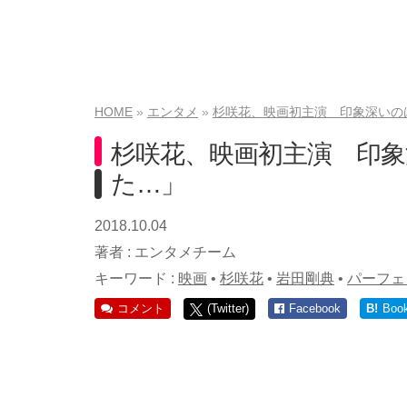
HOME
エンタメ
杉咲花、映画初主演 印象深いの
杉咲花、映画初主演 印
た…」
2018.10.04
著者 :
エンタメチーム
キーワード :
映画
•
杉咲花
•
岩田剛典
•
パーフェ
コメント
(Twitter)
Facebook
B!
Boo