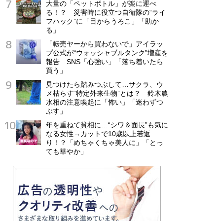
大量の「ペットボトル」が楽に運べ
る！？ 災害時に役立つ自衛隊の“ライ
フハック”に「目からうろこ」「助か
る」
「転売ヤーから買わないで」アイラッ
プ公式が“ウォッシャブルタンク”増産を
報告 SNS「心強い」「落ち着いたら
買う」
見つけたら踏みつぶして…サクラ、ウ
メ枯らす“特定外来生物”とは？ 鈴木農
水相の注意喚起に「怖い」「迷わずつ
ぶす」
年を重ねて貧相に…“シワ＆面長”も気に
なる女性→カットで10歳以上若返
り！？「めちゃくちゃ美人に」「とっ
ても華やか」