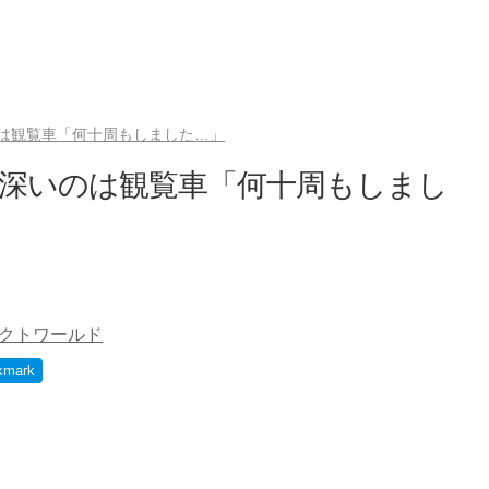
は観覧車「何十周もしました…」
象深いのは観覧車「何十周もしまし
クトワールド
kmark