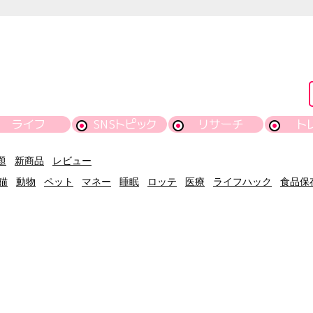
ライフ
SNSトピック
リサーチ
ト
題
新商品
レビュー
猫
動物
ペット
マネー
睡眠
ロッテ
医療
ライフハック
食品保