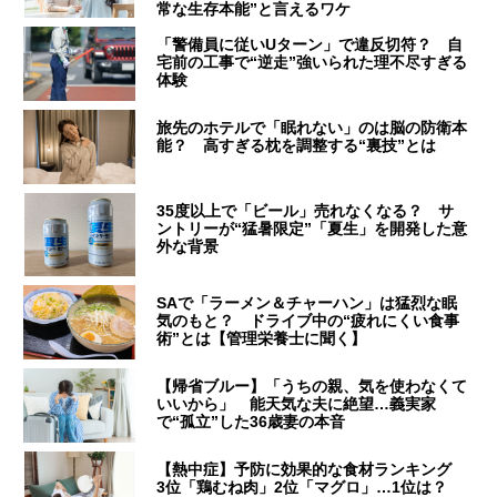
常な生存本能”と言えるワケ
「警備員に従いUターン」で違反切符？ 自
宅前の工事で“逆走”強いられた理不尽すぎる
体験
旅先のホテルで「眠れない」のは脳の防衛本
能？ 高すぎる枕を調整する“裏技”とは
35度以上で「ビール」売れなくなる？ サ
ントリーが“猛暑限定”「夏生」を開発した意
外な背景
SAで「ラーメン＆チャーハン」は猛烈な眠
気のもと？ ドライブ中の“疲れにくい食事
術”とは【管理栄養士に聞く】
【帰省ブルー】「うちの親、気を使わなくて
いいから」 能天気な夫に絶望…義実家
で“孤立”した36歳妻の本音
【熱中症】予防に効果的な食材ランキング
3位「鶏むね肉」2位「マグロ」…1位は？