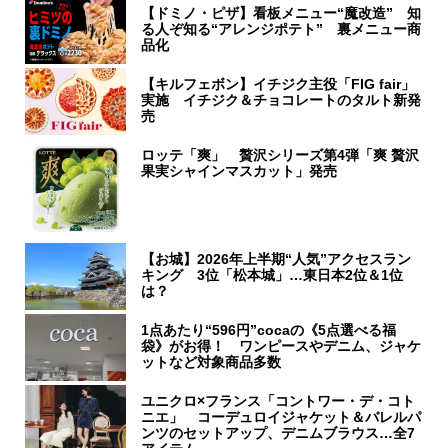
【ドミノ・ピザ】看板メニュー“魔改造” 知
る人ぞ知る“アレンジポテト” 裏メニュー商
品化
【キルフェボン】イチジク主役「FIG fair」
実施 イチジク＆チョコレートのタルト新発
売
ロッテ「爽」 贅沢シリーズ第4弾「爽 贅沢
果実シャインマスカット」発売
【お城】2026年上半期“人気”アクセスラン
キング 3位「松本城」…東日本2位＆1位
は？
1点あたり“596円”cocaの《5点選べる福
袋》がお得！ ワンピースやデニム、ジャケ
ットなど対象商品多数
ユニクロ×フランス「コントワー・デ・コト
ニエ」 コーデュロイジャケット＆バレルパ
ンツのセットアップ、デニムブラウス…全7