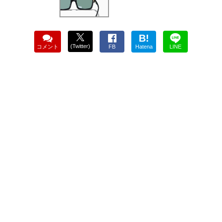
B!
(Twitter)
コメント
FB
Hatena
LINE