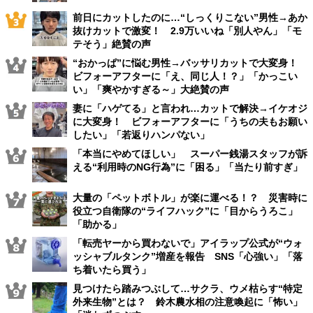
前日にカットしたのに…“しっくりこない”男性→あか
抜けカットで激変！ 2.9万いいね「別人やん」「モ
テそう」絶賛の声
“おかっぱ”に悩む男性→バッサリカットで大変身！
ビフォーアフターに「え、同じ人！？」「かっこい
い」「爽やかすぎる～」大絶賛の声
妻に「ハゲてる」と言われ…カットで解決→イケオジ
に大変身！ ビフォーアフターに「うちの夫もお願い
したい」「若返りハンパない」
「本当にやめてほしい」 スーパー銭湯スタッフが訴
える“利用時のNG行為”に「困る」「当たり前すぎ」
大量の「ペットボトル」が楽に運べる！？ 災害時に
役立つ自衛隊の“ライフハック”に「目からうろこ」
「助かる」
「転売ヤーから買わないで」アイラップ公式が“ウォ
ッシャブルタンク”増産を報告 SNS「心強い」「落
ち着いたら買う」
見つけたら踏みつぶして…サクラ、ウメ枯らす“特定
外来生物”とは？ 鈴木農水相の注意喚起に「怖い」