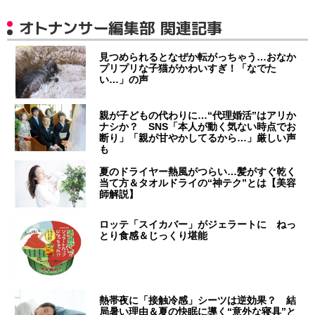
オトナンサー編集部 関連記事
見つめられるとなぜか転がっちゃう…おなか
プリプリな子猫がかわいすぎ！「なでた
い…」の声
親が子どもの代わりに…“代理婚活”はアリか
ナシか？ SNS「本人が動く気ない時点でお
断り」「親が甘やかしてるから…」厳しい声
も
夏のドライヤー熱風がつらい…髪がすぐ乾く
当て方＆タオルドライの“神テク”とは【美容
師解説】
ロッテ「スイカバー」がジェラートに ねっ
とり食感＆じっくり堪能
熱帯夜に「接触冷感」シーツは逆効果？ 結
局暑い理由＆夏の快眠に導く“意外な寝具”と