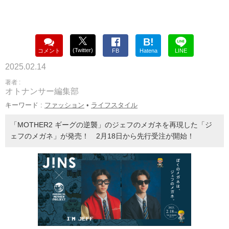
B!
(Twitter)
コメント
FB
Hatena
LINE
2025.02.14
著者 :
オトナンサー編集部
キーワード :
ファッション
•
ライフスタイル
「MOTHER2 ギーグの逆襲」のジェフのメガネを再現した「ジ
ェフのメガネ」が発売！ 2月18日から先行受注が開始！