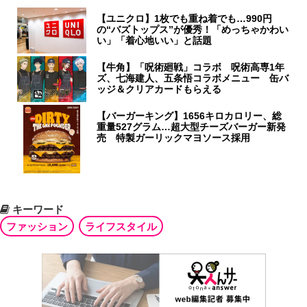
【ユニクロ】1枚でも重ね着でも…990円
の“バズトップス”が優秀！「めっちゃかわい
い」「着心地いい」と話題
【牛角】「呪術廻戦」コラボ 呪術高専1年
ズ、七海建人、五条悟コラボメニュー 缶バ
ッジ＆クリアカードもらえる
【バーガーキング】1656キロカロリー、総
重量527グラム…超大型チーズバーガー新発
売 特製ガーリックマヨソース採用
キーワード
ファッション
ライフスタイル