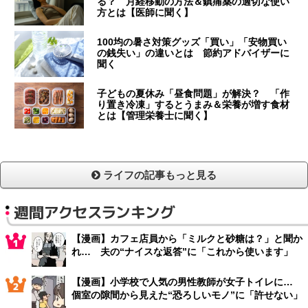
る？ 月経移動の方法＆鎮痛薬の適切な使い
方とは【医師に聞く】
100均の暑さ対策グッズ「買い」「安物買い
の銭失い」の違いとは 節約アドバイザーに
聞く
子どもの夏休み「昼食問題」が解決？ 「作
り置き冷凍」するとうまみ＆栄養が増す食材
とは【管理栄養士に聞く】
ライフの記事もっと見る
週間アクセスランキング
【漫画】カフェ店員から「ミルクと砂糖は？」と聞か
れ… 夫の“ナイスな返答”に「これから使います」
【漫画】小学校で人気の男性教師が女子トイレに…
個室の隙間から見えた“恐ろしいモノ”に「許せない」