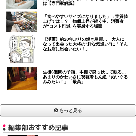
は【専門家解説】
「食べやすいサイズになりました」→実質値
上げでは！？ 物価上昇が続く中、消費者
が“コスト削減”を実感する場面
【漫画】約20年ぶりの焼き鳥屋… 大人に
なって出会った大将の“粋な気遣い”に「そん
なお店に出会いたい！」
生後6週間の子猫、本棚で突っ伏して眠る…
あまりのかわいさに視聴者もん絶「ぬいぐる
みみたい！」「最高」
もっと見る
編集部おすすめ記事