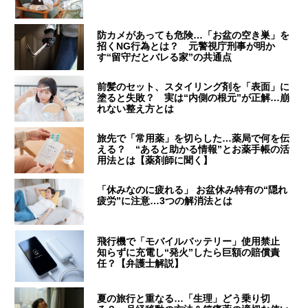
防カメがあっても危険…「お盆の空き巣」を
招くNG行為とは？ 元警視庁刑事が明か
す“留守だとバレる家”の共通点
前髪のセット、スタイリング剤を「表面」に
塗ると失敗？ 実は“内側の根元”が正解…崩
れない整え方とは
旅先で「常用薬」を切らした…薬局で何を伝
える？ “あると助かる情報”とお薬手帳の活
用法とは【薬剤師に聞く】
「休みなのに疲れる」 お盆休み特有の“隠れ
疲労”に注意…3つの解消法とは
飛行機で「モバイルバッテリー」使用禁止
知らずに充電し“発火”したら巨額の賠償責
任？【弁護士解説】
夏の旅行と重なる…「生理」どう乗り切