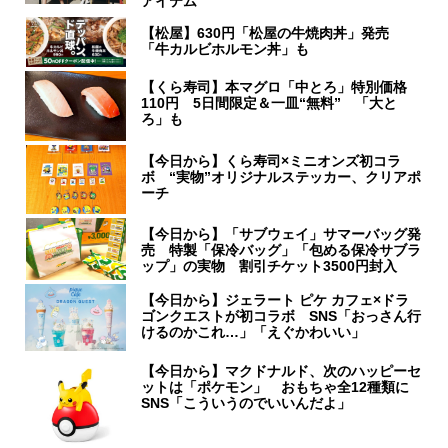
アイテム
【松屋】630円「松屋の牛焼肉丼」発売
「牛カルビホルモン丼」も
【くら寿司】本マグロ「中とろ」特別価格
110円 5日間限定＆一皿“無料” 「大と
ろ」も
【今日から】くら寿司×ミニオンズ初コラ
ボ “実物”オリジナルステッカー、クリアポ
ーチ
【今日から】「サブウェイ」サマーバッグ発
売 特製「保冷バッグ」「包める保冷サブラ
ップ」の実物 割引チケット3500円封入
【今日から】ジェラート ピケ カフェ×ドラ
ゴンクエストが初コラボ SNS「おっさん行
けるのかこれ…」「えぐかわいい」
【今日から】マクドナルド、次のハッピーセ
ットは「ポケモン」 おもちゃ全12種類に
SNS「こういうのでいいんだよ」