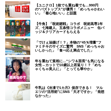
【ユニクロ】1枚でも重ね着でも…990円
の“バズトップス”が優秀！「めっちゃかわい
い」「着心地いい」と話題
【牛角】「呪術廻戦」コラボ 呪術高専1年
ズ、七海建人、五条悟コラボメニュー 缶バ
ッジ＆クリアカードもらえる
「でけぇ油揚げ！？」本物の“45％増量”フ
ァミチキのサイズに驚愕 SNS「めっちゃお
いしかった」「食べ応え満点でした」
年を重ねて貧相に…“シワ＆面長”も気になる
女性→カットで10歳以上若返り！？「めち
ゃくちゃ美人に」「とっても華やか」
牛乳は《冷凍で1カ月》保存できる！ マル
エツの“活用術”にSNS「天才ですか」「発想
なかった」