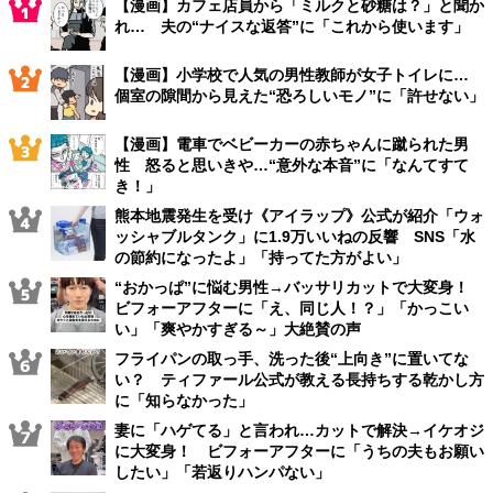
【漫画】カフェ店員から「ミルクと砂糖は？」と聞か
れ… 夫の“ナイスな返答”に「これから使います」
【漫画】小学校で人気の男性教師が女子トイレに…
個室の隙間から見えた“恐ろしいモノ”に「許せない」
【漫画】電車でベビーカーの赤ちゃんに蹴られた男
性 怒ると思いきや…“意外な本音”に「なんてすて
き！」
熊本地震発生を受け《アイラップ》公式が紹介「ウォ
ッシャブルタンク」に1.9万いいねの反響 SNS「水
の節約になったよ」「持ってた方がよい」
“おかっぱ”に悩む男性→バッサリカットで大変身！
ビフォーアフターに「え、同じ人！？」「かっこい
い」「爽やかすぎる～」大絶賛の声
フライパンの取っ手、洗った後“上向き”に置いてな
い？ ティファール公式が教える長持ちする乾かし方
に「知らなかった」
妻に「ハゲてる」と言われ…カットで解決→イケオジ
に大変身！ ビフォーアフターに「うちの夫もお願い
したい」「若返りハンパない」