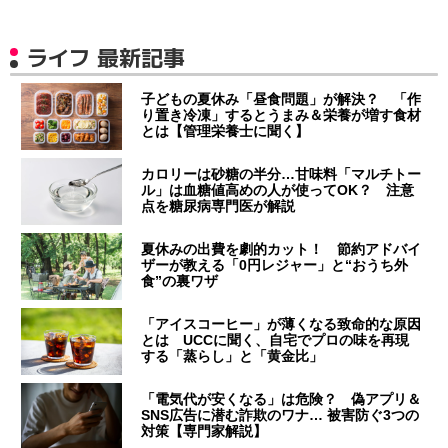
ライフ 最新記事
子どもの夏休み「昼食問題」が解決？ 「作
り置き冷凍」するとうまみ＆栄養が増す食材
とは【管理栄養士に聞く】
カロリーは砂糖の半分…甘味料「マルチトー
ル」は血糖値高めの人が使ってOK？ 注意
点を糖尿病専門医が解説
夏休みの出費を劇的カット！ 節約アドバイ
ザーが教える「0円レジャー」と“おうち外
食”の裏ワザ
「アイスコーヒー」が薄くなる致命的な原因
とは UCCに聞く、自宅でプロの味を再現
する「蒸らし」と「黄金比」
「電気代が安くなる」は危険？ 偽アプリ＆
SNS広告に潜む詐欺のワナ… 被害防ぐ3つの
対策【専門家解説】