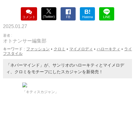
B!
(Twitter)
コメント
FB
Hatena
LINE
2025.01.27
著者 :
オトナンサー編集部
キーワード :
ファッション
•
クロミ
•
マイメロディ
•
ハローキティ
•
ライ
フスタイル
「ネバーマインド」が、サンリオのハローキティとマイメロデ
ィ、クロミをモチーフにしたスカジャンを新発売！
「キティスカジャン」