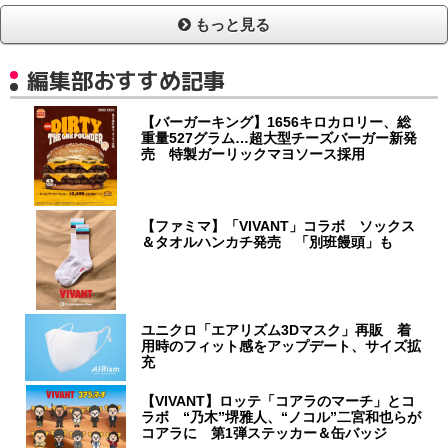
もっと見る
編集部おすすめ記事
【バーガーキング】1656キロカロリー、総
重量527グラム…超大型チーズバーガー新発
売 特製ガーリックマヨソース採用
【ファミマ】「VIVANT」コラボ ソックス
＆タオルハンカチ発売 「別班饅頭」も
ユニクロ「エアリズム3Dマスク」再販 着
用時のフィット感をアップデート、サイズ拡
充
【VIVANT】ロッテ「コアラのマーチ」とコ
ラボ “乃木”堺雅人、“ノコル”二宮和也らが
コアラに 第1弾ステッカー＆缶バッジ