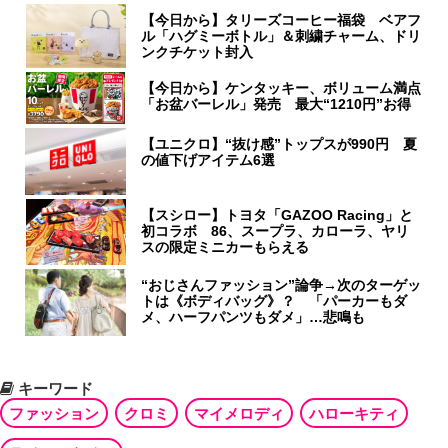
【今日から】タリーズコーヒー福袋 ベアフ
ル「ハグミーボトル」＆刺繍チャーム、ドリ
ンクチケット封入
【今日から】ケンタッキー、ボリューム満点
「お盆バーレル」発売 最大“1210円”お得
【ユニクロ】“抜け感”トップスが990円 夏
の値下げアイテム6選
【スシロー】トヨタ「GAZOO Racing」と
初コラボ 86、スープラ、カローラ、ヤリ
スの限定ミニカーもらえる
“おじさんファッション”論争→次のターゲッ
トは《ボディバッグ》？ 「パーカーもダ
メ、ハーフパンツもダメ」…悲鳴も
キーワード
ファッション
クロミ
マイメロディ
ハローキティ