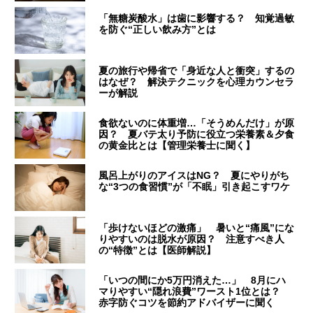
「無糖炭酸水」は歯に影響する？ 知覚過敏
を防ぐ“正しい飲み方”とは
夏の旅行や帰省で「身近な人と衝突」するの
はなぜ？ 解決テクニックを心理カウンセラ
ーが解説
食欲ないのに体重増…「そうめんだけ」が原
因？ 夏バテ太り予防に役立つ栄養素＆夕食
の黄金比とは【管理栄養士に聞く】
風呂上がりのアイスはNG？ 夏にやりがち
な“3つの食習慣”が「不眠」引き起こすワケ
「歩けないほどの激痛」 暑いと“痛風”にな
りやすいのは脱水が原因？ 注意すべき人
の“特徴”とは【医師解説】
「いつの間にか5万円消えた…」 8月にハ
マりやすい“隠れ浪費”ワースト1位とは？
赤字防ぐコツを節約アドバイザーに聞く