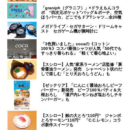
「graniph（グラニフ）」×ドラえもんコラ
ボ “四次元ポケット”バッグ＆ポーチ、空気
ほうパーカ、どこでもドアTシャツ…全20種
メガドライブ・セガサターン・ドリームキャ
スト セガゲーム機が腕時計に
「3色買いました」cocaの《コットン
100％》コスパ最強シャツが人気「50代でも
すっきり着られる」「軽くて着心地よい」
【スシロー】人気“家系ラーメン”店監修「豚
骨醤油ラーメン」発売 シャーベット状のだ
しで楽しむ「とり天おろしうどん」も
【ゼッテリア】「にんにく醤油おろしビーフ
バーガー」新発売 ビーフ100％パティ＆大
根おろし 「瀬戸内レモンねぎ塩おろしチキ
ンバーガー」も
【スシロー】鮪の大とろ“110円” ジャンボ
とろサーモン“110円” 「C.C.レモン」コラ
ボ新作スイーツも