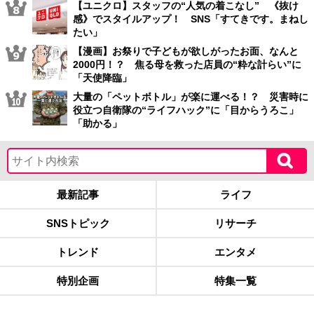
【ユニクロ】スタッフの“人気の着こなし” 《抜け
感》でスタイルアップ！ SNS「すてきです。まねし
たい」
【漫画】お祭りで子どもが欲しがったお面、なんと
2000円！？ 焦る母を救った店員の“粋な計らい”に
「天使降臨」
大量の「ペットボトル」が楽に運べる！？ 災害時に
役立つ自衛隊の“ライフハック”に「目からうろこ」
「助かる」
最新記事
ライフ
SNSトピック
リサーチ
トレンド
エンタメ
特別企画
特集一覧