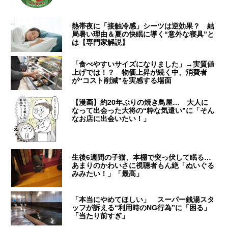
熱帯夜に「接触冷感」シーツは逆効果？ 結
局暑い理由＆夏の快眠に導く“意外な寝具”と
は【専門家解説】
「食べやすいサイズになりました」→実質値
上げでは！？ 物価上昇が続く中、消費者
が“コスト削減”を実感する場面
【漫画】約20年ぶりの焼き鳥屋… 大人に
なって出会った大将の“粋な気遣い”に「そん
なお店に出会いたい！」
生後6週間の子猫、本棚で突っ伏して眠る…
あまりのかわいさに視聴者もん絶「ぬいぐる
みみたい！」「最高」
「本当にやめてほしい」 スーパー銭湯スタ
ッフが訴える“利用時のNG行為”に「困る」
「当たり前すぎ」