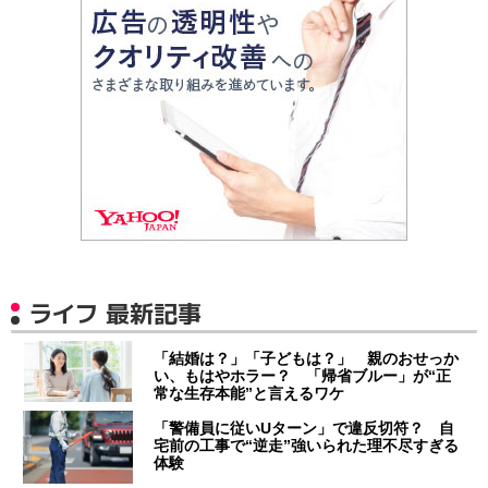
ライフ 最新記事
「結婚は？」「子どもは？」 親のおせっか
い、もはやホラー？ 「帰省ブルー」が“正
常な生存本能”と言えるワケ
「警備員に従いUターン」で違反切符？ 自
宅前の工事で“逆走”強いられた理不尽すぎる
体験