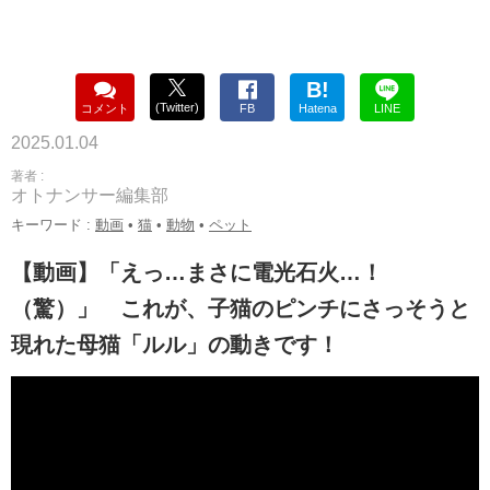
B!
(Twitter)
コメント
FB
Hatena
LINE
2025.01.04
著者 :
オトナンサー編集部
キーワード :
動画
•
猫
•
動物
•
ペット
【動画】「えっ…まさに電光石火…！
（驚）」 これが、子猫のピンチにさっそうと
現れた母猫「ルル」の動きです！