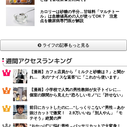
カロリーは砂糖の半分…甘味料「マルチトー
ル」は血糖値高めの人が使ってOK？ 注意
点を糖尿病専門医が解説
ライフの記事もっと見る
週間アクセスランキング
【漫画】カフェ店員から「ミルクと砂糖は？」と聞か
れ… 夫の“ナイスな返答”に「これから使います」
【漫画】小学校で人気の男性教師が女子トイレに…
個室の隙間から見えた“恐ろしいモノ”に「許せない」
前日にカットしたのに…“しっくりこない”男性→あか
抜けカットで激変！ 2.9万いいね「別人やん」「モ
テそう」絶賛の声
“おかっぱ”に悩む男性→バッサリカットで大変身！