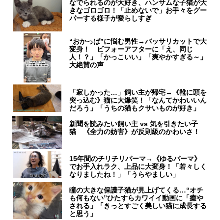
なでられるのが大好き、ハンサムな子猫が大
きなゴロゴロ！「止めないで」お手々をグー
パーする様子が愛らしすぎ
“おかっぱ”に悩む男性→バッサリカットで大
変身！ ビフォーアフターに「え、同じ
人！？」「かっこいい」「爽やかすぎる～」
大絶賛の声
「寂しかった…」飼い主が帰宅→《靴に頭を
突っ込む》猫に大爆笑！「なんてかわいいん
だろう」「うちの猫もクサいものが好き」
新聞を読みたい飼い主 vs 気を引きたい子
猫 《全力の妨害》が反則級のかわいさ！
15年間のチリチリパーマ→《ゆるパーマ》
でお手入れラク、上品に大変身！「若々しく
なりましたね！」「うらやましい」
瞳の大きな保護子猫が見上げてくる…“オチ
も何もない”ひたすらカワイイ動画に「癒や
される」「きっとすごく美しい猫に成長する
と思う」