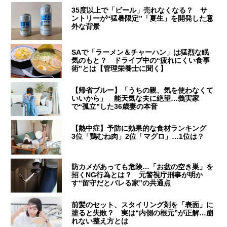
35度以上で「ビール」売れなくなる？ サ
ントリーが“猛暑限定”「夏生」を開発した意
外な背景
SAで「ラーメン＆チャーハン」は猛烈な眠
気のもと？ ドライブ中の“疲れにくい食事
術”とは【管理栄養士に聞く】
【帰省ブルー】「うちの親、気を使わなくて
いいから」 能天気な夫に絶望…義実家
で“孤立”した36歳妻の本音
【熱中症】予防に効果的な食材ランキング
3位「鶏むね肉」2位「マグロ」…1位は？
防カメがあっても危険…「お盆の空き巣」を
招くNG行為とは？ 元警視庁刑事が明か
す“留守だとバレる家”の共通点
前髪のセット、スタイリング剤を「表面」に
塗ると失敗？ 実は“内側の根元”が正解…崩
れない整え方とは