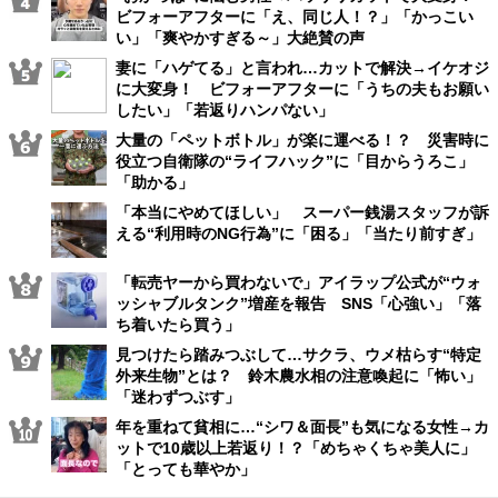
ビフォーアフターに「え、同じ人！？」「かっこい
い」「爽やかすぎる～」大絶賛の声
妻に「ハゲてる」と言われ…カットで解決→イケオジ
に大変身！ ビフォーアフターに「うちの夫もお願い
したい」「若返りハンパない」
大量の「ペットボトル」が楽に運べる！？ 災害時に
役立つ自衛隊の“ライフハック”に「目からうろこ」
「助かる」
「本当にやめてほしい」 スーパー銭湯スタッフが訴
える“利用時のNG行為”に「困る」「当たり前すぎ」
「転売ヤーから買わないで」アイラップ公式が“ウォ
ッシャブルタンク”増産を報告 SNS「心強い」「落
ち着いたら買う」
見つけたら踏みつぶして…サクラ、ウメ枯らす“特定
外来生物”とは？ 鈴木農水相の注意喚起に「怖い」
「迷わずつぶす」
年を重ねて貧相に…“シワ＆面長”も気になる女性→カ
ットで10歳以上若返り！？「めちゃくちゃ美人に」
「とっても華やか」