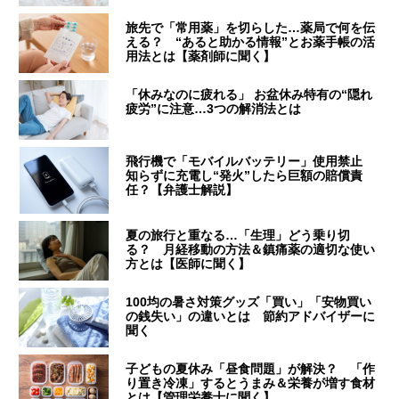
旅先で「常用薬」を切らした…薬局で何を伝
える？ “あると助かる情報”とお薬手帳の活
用法とは【薬剤師に聞く】
「休みなのに疲れる」 お盆休み特有の“隠れ
疲労”に注意…3つの解消法とは
飛行機で「モバイルバッテリー」使用禁止
知らずに充電し“発火”したら巨額の賠償責
任？【弁護士解説】
夏の旅行と重なる…「生理」どう乗り切
る？ 月経移動の方法＆鎮痛薬の適切な使い
方とは【医師に聞く】
100均の暑さ対策グッズ「買い」「安物買い
の銭失い」の違いとは 節約アドバイザーに
聞く
子どもの夏休み「昼食問題」が解決？ 「作
り置き冷凍」するとうまみ＆栄養が増す食材
とは【管理栄養士に聞く】