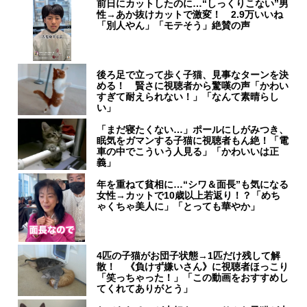
前日にカットしたのに…“しっくりこない”男
性→あか抜けカットで激変！ 2.9万いいね
「別人やん」「モテそう」絶賛の声
後ろ足で立って歩く子猫、見事なターンを決
める！ 賢さに視聴者から驚嘆の声「かわい
すぎて耐えられない！」「なんて素晴らし
い」
「まだ寝たくない…」ポールにしがみつき、
眠気をガマンする子猫に視聴者もん絶！「電
車の中でこういう人見る」「かわいいは正
義」
年を重ねて貧相に…“シワ＆面長”も気になる
女性→カットで10歳以上若返り！？「めち
ゃくちゃ美人に」「とっても華やか」
4匹の子猫がお団子状態→1匹だけ残して解
散！ 《負けず嫌いさん》に視聴者ほっこり
「笑っちゃった！」「この動画をおすすめし
てくれてありがとう」