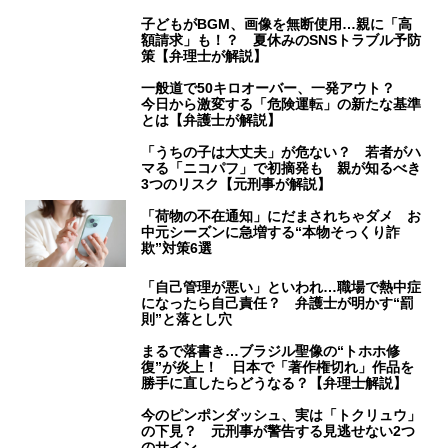
子どもがBGM、画像を無断使用…親に「高
額請求」も！？ 夏休みのSNSトラブル予防
策【弁理士が解説】
一般道で50キロオーバー、一発アウト？
今日から激変する「危険運転」の新たな基準
とは【弁護士が解説】
「うちの子は大丈夫」が危ない？ 若者がハ
マる「ニコパフ」で初摘発も 親が知るべき
3つのリスク【元刑事が解説】
「荷物の不在通知」にだまされちゃダメ お
中元シーズンに急増する“本物そっくり詐
欺”対策6選
「自己管理が悪い」といわれ…職場で熱中症
になったら自己責任？ 弁護士が明かす“罰
則”と落とし穴
まるで落書き…ブラジル聖像の“トホホ修
復”が炎上！ 日本で「著作権切れ」作品を
勝手に直したらどうなる？【弁理士解説】
今のピンポンダッシュ、実は「トクリュウ」
の下見？ 元刑事が警告する見逃せない2つ
のサイン