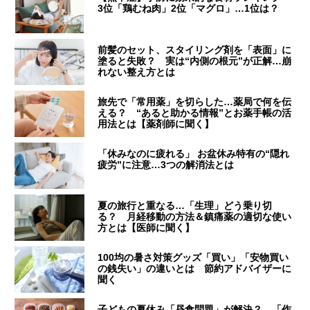
3位「鶏むね肉」2位「マグロ」…1位は？
前髪のセット、スタイリング剤を「表面」に
塗ると失敗？ 実は“内側の根元”が正解…崩
れない整え方とは
旅先で「常用薬」を切らした…薬局で何を伝
える？ “あると助かる情報”とお薬手帳の活
用法とは【薬剤師に聞く】
「休みなのに疲れる」 お盆休み特有の“隠れ
疲労”に注意…3つの解消法とは
夏の旅行と重なる…「生理」どう乗り切
る？ 月経移動の方法＆鎮痛薬の適切な使い
方とは【医師に聞く】
100均の暑さ対策グッズ「買い」「安物買い
の銭失い」の違いとは 節約アドバイザーに
聞く
子どもの夏休み「昼食問題」が解決？ 「作