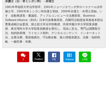
弁護士（日・米ミシガン州）・弁理士
1981年早稲田大学法学部卒、1991年ジョージタウン大学ロースクール法学
修士号、1992年米ミシガン州弁護士登録、2006年弁護士・弁理士登録。い
すゞ自動車課長・審議役、アップルコンピュータ法務部長、Business
Software Alliance（BSA）日本代表事務局長、内閣司法制度改革推進本部法
曹養成検討会委員、国士舘大学法学部教授、尚美学園大学大学院客員教
授、東京理科大学大学院客員教授を歴任し、現在に至る。専門は国際取引
法、知的財産権、ライセンス契約、デジタルコンテンツ、インターネット
法、企業法務、製造物責任、IT法務全般、個人情報保護法、法務・知財戦
略、一般民事・刑事。
B!
(Twitter)
2
FB
Hatena
LINE