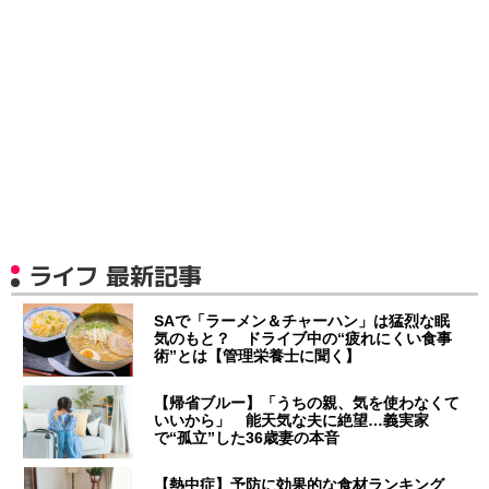
ライフ 最新記事
SAで「ラーメン＆チャーハン」は猛烈な眠
気のもと？ ドライブ中の“疲れにくい食事
術”とは【管理栄養士に聞く】
【帰省ブルー】「うちの親、気を使わなくて
いいから」 能天気な夫に絶望…義実家
で“孤立”した36歳妻の本音
【熱中症】予防に効果的な食材ランキング