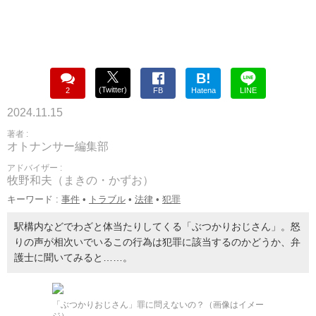
B!
(Twitter)
2
FB
Hatena
LINE
2024.11.15
著者 :
オトナンサー編集部
アドバイザー :
牧野和夫（まきの・かずお）
キーワード :
事件
•
トラブル
•
法律
•
犯罪
駅構内などでわざと体当たりしてくる「ぶつかりおじさん」。怒
りの声が相次いでいるこの行為は犯罪に該当するのかどうか、弁
護士に聞いてみると……。
「ぶつかりおじさん」罪に問えないの？（画像はイメー
ジ）