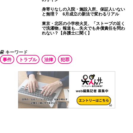
身寄りなしの入院・施設入所、保証人いない
と無理？ 6月成立の新法で変わるリアル
東京・北区の小学校火災、「ストーブの近く
で洗濯物」報道も…失火でも弁償責任を問わ
れない？【弁護士に聞く】
キーワード
事件
トラブル
法律
犯罪