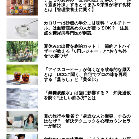
り置き冷凍」するとうまみ＆栄養が増す食材
とは【管理栄養士に聞く】
カロリーは砂糖の半分…甘味料「マルチトー
ル」は血糖値高めの人が使ってOK？ 注意
点を糖尿病専門医が解説
夏休みの出費を劇的カット！ 節約アドバイ
ザーが教える「0円レジャー」と“おうち外
食”の裏ワザ
「アイスコーヒー」が薄くなる致命的な原因
とは UCCに聞く、自宅でプロの味を再現
する「蒸らし」と「黄金比」
「無糖炭酸水」は歯に影響する？ 知覚過敏
を防ぐ“正しい飲み方”とは
夏の旅行や帰省で「身近な人と衝突」するの
はなぜ？ 解決テクニックを心理カウンセラ
ーが解説