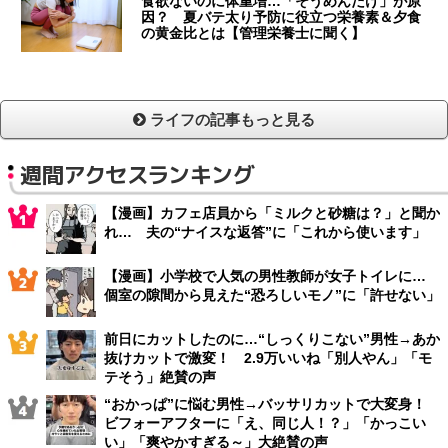
食欲ないのに体重増…「そうめんだけ」が原
因？ 夏バテ太り予防に役立つ栄養素＆夕食
の黄金比とは【管理栄養士に聞く】
ライフの記事もっと見る
週間アクセスランキング
【漫画】カフェ店員から「ミルクと砂糖は？」と聞か
れ… 夫の“ナイスな返答”に「これから使います」
【漫画】小学校で人気の男性教師が女子トイレに…
個室の隙間から見えた“恐ろしいモノ”に「許せない」
前日にカットしたのに…“しっくりこない”男性→あか
抜けカットで激変！ 2.9万いいね「別人やん」「モ
テそう」絶賛の声
“おかっぱ”に悩む男性→バッサリカットで大変身！
ビフォーアフターに「え、同じ人！？」「かっこい
い」「爽やかすぎる～」大絶賛の声