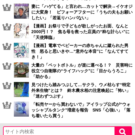
妻に「ハゲてる」と言われ…カットで解決→イケオジ
に大変身！ ビフォーアフターに「うちの夫もお願い
したい」「若返りハンパない」
【漫画】お祭りで子どもが欲しがったお面、なんと
2000円！？ 焦る母を救った店員の“粋な計らい”に
「天使降臨」
【漫画】電車でベビーカーの赤ちゃんに蹴られた男
性 怒ると思いきや…“意外な本音”に「なんてすて
き！」
大量の「ペットボトル」が楽に運べる！？ 災害時に
役立つ自衛隊の“ライフハック”に「目からうろこ」
「助かる」
見つけたら踏みつぶして…サクラ、ウメ枯らす“特定
外来生物”とは？ 鈴木農水相の注意喚起に「怖い」
「迷わずつぶす」
「転売ヤーから買わないで」アイラップ公式が“ウォ
ッシャブルタンク”増産を報告 SNS「心強い」「落
ち着いたら買う」