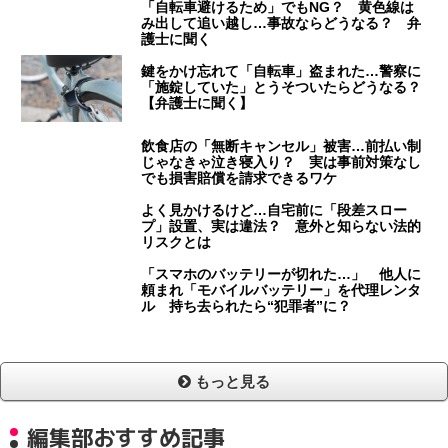
「自転車避けるため」でもNG？ 黄色線は
み出して追い越し…事故ならどうなる？ 弁
護士に聞く
鍵をかけ忘れて「自転車」盗まれた…警察に
「施錠していた」とうそついたらどうなる？
【弁護士に聞く】
飲食店の「無断キャンセル」被害…前払い制
じゃなきゃ泣き寝入り？ 実は事前対策なし
でも損害賠償を請求できるワケ
よく見かけるけど…自宅前に「段差スロー
プ」設置、実は違法？ 意外と知らない法的
リスクとは
「スマホのバッテリーが切れた…」 他人に
頼まれ「モバイルバッテリー」を代理レンタ
ル 持ち去られたら“犯罪者”に？
もっと見る
編集部おすすめ記事