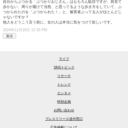
自分からぶつかる「ぶつかりおじさん」はもちろん駄目ですが、前見て
歩かない、周りが避けて当然、と思ってるような歩き方をしていて、ぶ
つかられたのを「ぶつかられた！」と、被害者ぶってる人がほとんどじ
ゃないですか？
他人をどうこう言う前に、女の人は本当に気をつけて欲しいです。
2024年11月16日 12:35 PM
返信
ライフ
SNSトピック
リサーチ
トレンド
エンタメ
特別企画
お問い合わせ
プレスリリース送付窓口
広告掲載について