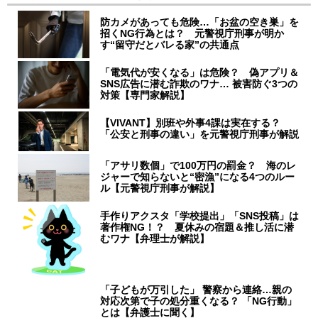
防カメがあっても危険…「お盆の空き巣」を
招くNG行為とは？ 元警視庁刑事が明か
す“留守だとバレる家”の共通点
「電気代が安くなる」は危険？ 偽アプリ＆
SNS広告に潜む詐欺のワナ… 被害防ぐ3つの
対策【専門家解説】
【VIVANT】別班や外事4課は実在する？
「公安と刑事の違い」を元警視庁刑事が解説
「アサリ数個」で100万円の罰金？ 海のレ
ジャーで知らないと“密漁”になる4つのルー
ル【元警視庁刑事が解説】
手作りアクスタ「学校提出」「SNS投稿」は
著作権NG！？ 夏休みの宿題＆推し活に潜
むワナ【弁理士が解説】
「子どもが万引した」 警察から連絡…親の
対応次第で子の処分重くなる？ 「NG行動」
とは【弁護士に聞く】