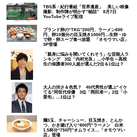
TBS系・紀行番組「世界遺産」 美しい映像
撮影、制作陣が明かす“秘話” 8月7日
YouTubeライブ配信
ブランド卵の“TKG”200円、ラーメン600
円、卵10個分の目玉焼き1000円…生卵・ゆ
で卵・卵スープ食べ放題 「オモウマい店」
SP登場
「親身に悩みを聞いてくれそう」な芸能人ラ
ンキング 3位「内村光良」…小学生～高校
生の保護者300人超が選んだ2位＆1位は？
大人の渋さ＆色気？ 40代男性が選ぶ“イケ
てる”同世代俳優 3位「岡田准一」2位「小
栗旬」…1位は？
麺3玉、チャーシュー、目玉焼き、とんか
つ、かき揚げ入り“800円”ラーメン 白米
1.5杯分“750円”オムライス…「オモウマい
店」登場