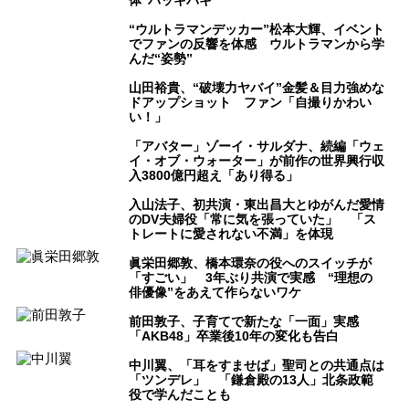
体“バッキバキ”
“ウルトラマンデッカー”松本大輝、イベント
でファンの反響を体感 ウルトラマンから学
んだ“姿勢”
山田裕貴、“破壊力ヤバイ”金髪＆目力強めな
ドアップショット ファン「自撮りかわい
い！」
「アバター」ゾーイ・サルダナ、続編「ウェ
イ・オブ・ウォーター」が前作の世界興行収
入3800億円超え「あり得る」
入山法子、初共演・東出昌大とゆがんだ愛情
のDV夫婦役「常に気を張っていた」 「ス
トレートに愛されない不満」を体現
眞栄田郷敦、橋本環奈の役へのスイッチが
「すごい」 3年ぶり共演で実感 “理想の
俳優像”をあえて作らないワケ
前田敦子、子育てで新たな「一面」実感
「AKB48」卒業後10年の変化も告白
中川翼、「耳をすませば」聖司との共通点は
「ツンデレ」 「鎌倉殿の13人」北条政範
役で学んだことも