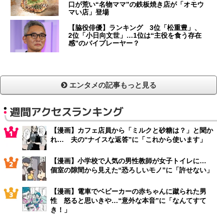
口が荒い“名物ママ”の鉄板焼き店が「オモウ
マい店」登場
【脇役俳優】ランキング 3位「松重豊」、
2位「小日向文世」…1位は“主役を食う存在
感”のバイプレーヤー？
エンタメの記事もっと見る
週間アクセスランキング
【漫画】カフェ店員から「ミルクと砂糖は？」と聞か
れ… 夫の“ナイスな返答”に「これから使います」
【漫画】小学校で人気の男性教師が女子トイレに…
個室の隙間から見えた“恐ろしいモノ”に「許せない」
【漫画】電車でベビーカーの赤ちゃんに蹴られた男
性 怒ると思いきや…“意外な本音”に「なんてすて
き！」