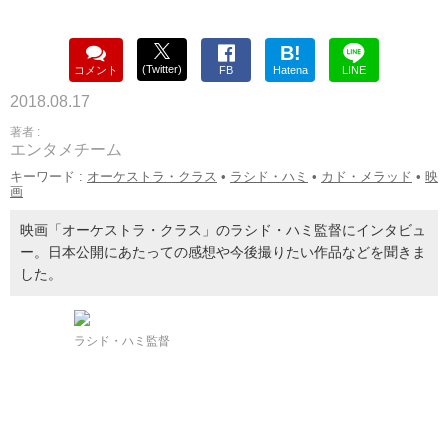
B!
(Twitter)
コメント
FB
Hatena
LINE
2018.08.17
著者 :
エンタメチーム
キーワード :
オーケストラ・クラス
•
ラシド・ハミ
•
カド・メラッド
•
映
画
映画「オーケストラ・クラス」のラシド・ハミ監督にインタビュ
ー。日本公開にあたっての感想や今後撮りたい作品などを聞きま
した。
ラシド・ハミ監督