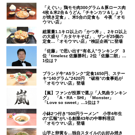
「えぐい」鶏モモ肉300グラム＆豚ロース肉
4枚＆米2合＆うどん「チキンカツ＆しょう
が焼き定食」、米5合の定食も 今夜「オモ
ウマい店」
総重量1.1キロ以上の「かつ丼」、2キロ以上
の大盛り「カタヤキそば」、ザンギ25個の
定食…「オモウマい店」“検証企画”に登場
「佐藤」で思い出す“有名人”ランキング 3
位「timelesz 佐藤勝利」2位「佐藤二朗」…
1位は？
ブランド牛“A5ランク”定食1650円、ステー
キ“140グラム”2420円 “破格”の食事処が
「オモウマい店」登場
【嵐】ファンが投票で選ぶ「人気曲ランキン
グ」 「A・RA・SHI」「Monster」
「Love so sweet」…1位は？
小鉢2つ付き“500円ラーメン” 小学4年生
の“広報”がいる創業43年の中華料理店
「オモウマい店」登場
山芋と卵黄を…独自スタイルのお好み焼き