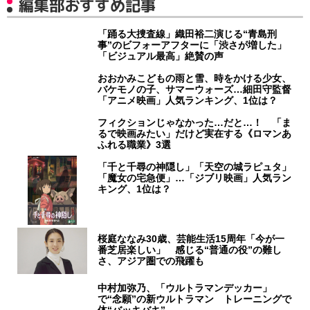
編集部おすすめ記事
「踊る大捜査線」織田裕二演じる“青島刑
事”のビフォーアフターに「渋さが増した」
「ビジュアル最高」絶賛の声
おおかみこどもの雨と雪、時をかける少女、
バケモノの子、サマーウォーズ…細田守監督
「アニメ映画」人気ランキング、1位は？
フィクションじゃなかった…だと…！ 「ま
るで映画みたい」だけど実在する《ロマンあ
ふれる職業》3選
「千と千尋の神隠し」「天空の城ラピュタ」
「魔女の宅急便」…「ジブリ映画」人気ラン
キング、1位は？
桜庭ななみ30歳、芸能生活15周年「今が一
番芝居楽しい」 感じる“普通の役”の難し
さ、アジア圏での飛躍も
中村加弥乃、「ウルトラマンデッカー」
で“念願”の新ウルトラマン トレーニングで