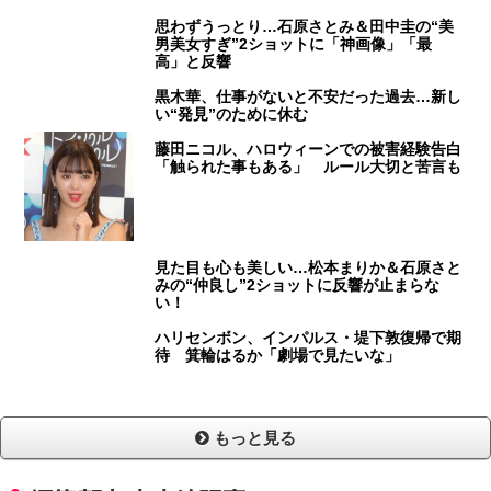
思わずうっとり…石原さとみ＆田中圭の“美
男美女すぎ”2ショットに「神画像」「最
高」と反響
黒木華、仕事がないと不安だった過去…新し
い“発見”のために休む
藤田ニコル、ハロウィーンでの被害経験告白
「触られた事もある」 ルール大切と苦言も
見た目も心も美しい…松本まりか＆石原さと
みの“仲良し”2ショットに反響が止まらな
い！
ハリセンボン、インパルス・堤下敦復帰で期
待 箕輪はるか「劇場で見たいな」
もっと見る