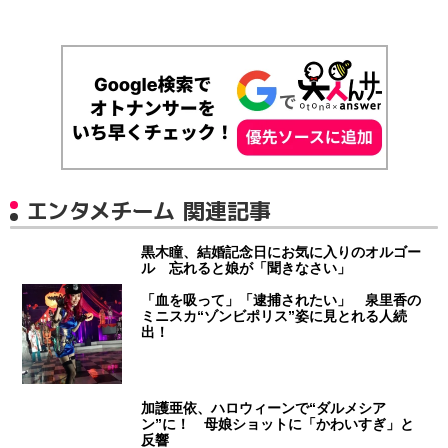
エンタメチーム 関連記事
黒木瞳、結婚記念日にお気に入りのオルゴー
ル 忘れると娘が「聞きなさい」
「血を吸って」「逮捕されたい」 泉里香の
ミニスカ“ゾンビポリス”姿に見とれる人続
出！
加護亜依、ハロウィーンで“ダルメシア
ン”に！ 母娘ショットに「かわいすぎ」と
反響