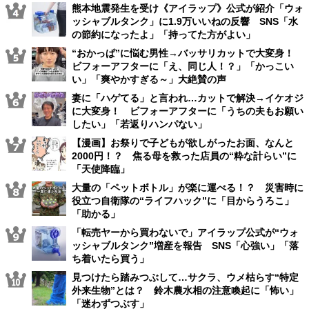
熊本地震発生を受け《アイラップ》公式が紹介「ウォ
ッシャブルタンク」に1.9万いいねの反響 SNS「水
の節約になったよ」「持ってた方がよい」
“おかっぱ”に悩む男性→バッサリカットで大変身！
ビフォーアフターに「え、同じ人！？」「かっこい
い」「爽やかすぎる～」大絶賛の声
妻に「ハゲてる」と言われ…カットで解決→イケオジ
に大変身！ ビフォーアフターに「うちの夫もお願い
したい」「若返りハンパない」
【漫画】お祭りで子どもが欲しがったお面、なんと
2000円！？ 焦る母を救った店員の“粋な計らい”に
「天使降臨」
大量の「ペットボトル」が楽に運べる！？ 災害時に
役立つ自衛隊の“ライフハック”に「目からうろこ」
「助かる」
「転売ヤーから買わないで」アイラップ公式が“ウォ
ッシャブルタンク”増産を報告 SNS「心強い」「落
ち着いたら買う」
見つけたら踏みつぶして…サクラ、ウメ枯らす“特定
外来生物”とは？ 鈴木農水相の注意喚起に「怖い」
「迷わずつぶす」