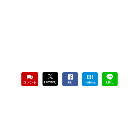
B!
(Twitter)
コメント
FB
Hatena
LINE