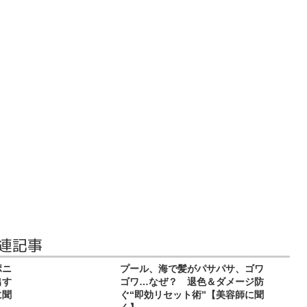
関連記事
ポニ
プール、海で髪がパサパサ、ゴワ
出す
ゴワ…なぜ？ 退色＆ダメージ防
に聞
ぐ“即効リセット術”【美容師に聞