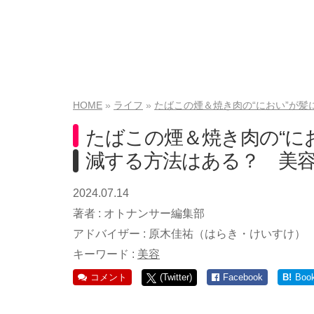
HOME
ライフ
たばこの煙＆焼き肉の“におい”が
たばこの煙＆焼き肉の“に
減する方法はある？ 美
2024.07.14
著者 :
オトナンサー編集部
アドバイザー :
原木佳祐（はらき・けいすけ）
キーワード :
美容
コメント
(Twitter)
Facebook
B!
Boo