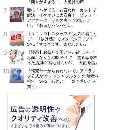
「爽やかすぎる～」大絶賛の声
妻に「ハゲてる」と言われ…カットで
解決→イケオジに大変身！ ビフォー
アフターに「うちの夫もお願いした
い」「若返りハンパない」
【ユニクロ】スタッフの“人気の着こな
し” 《抜け感》でスタイルアップ！
SNS「すてきです。まねしたい」
【漫画】お祭りで子どもが欲しがった
お面、なんと2000円！？ 焦る母を救
った店員の“粋な計らい”に「天使降臨」
「転売ヤーから買わないで」アイラッ
プ公式が“ウォッシャブルタンク”増産を
報告 SNS「心強い」「落ち着いたら
買う」