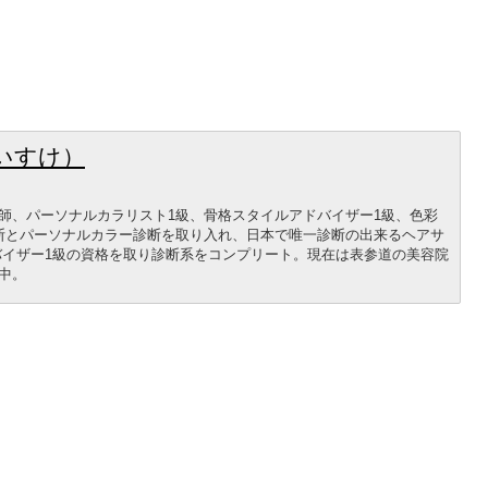
いすけ）
師、パーソナルカラリスト1級、骨格スタイルアドバイザー1級、色彩
断とパーソナルカラー診断を取り入れ、日本で唯一診断の出来るヘアサ
バイザー1級の資格を取り診断系をコンプリート。現在は表参道の美容院
中。