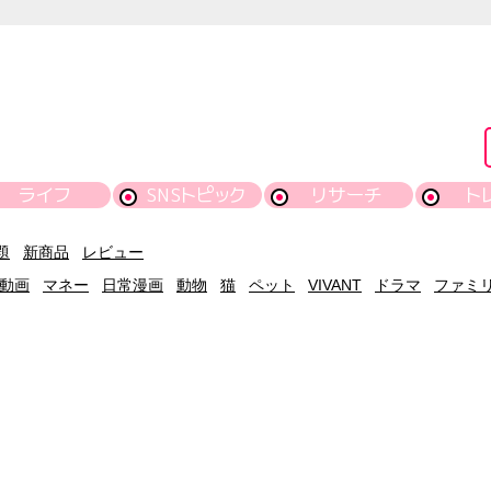
ライフ
SNSトピック
リサーチ
ト
題
新商品
レビュー
動画
マネー
日常漫画
動物
猫
ペット
VIVANT
ドラマ
ファミ