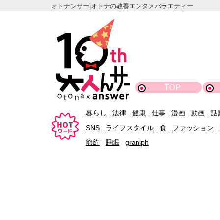
オトナンサー|オトナの教養エンタメバラエティー
TOP
暮らし
法律
健康
仕事
漫画
動画
話
SNS
ライフスタイル
食
ファッション
節約
睡眠
graniph