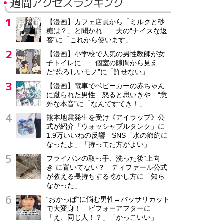
週間アクセスランキング
【漫画】カフェ店員から「ミルクと砂
糖は？」と聞かれ… 夫の“ナイスな返
答”に「これから使います」
【漫画】小学校で人気の男性教師が女
子トイレに… 個室の隙間から見え
た“恐ろしいモノ”に「許せない」
【漫画】電車でベビーカーの赤ちゃん
に蹴られた男性 怒ると思いきや…“意
外な本音”に「なんてすてき！」
熊本地震発生を受け《アイラップ》公
式が紹介「ウォッシャブルタンク」に
1.9万いいねの反響 SNS「水の節約に
なったよ」「持ってた方がよい」
フライパンの取っ手、洗った後“上向
き”に置いてない？ ティファール公式
が教える長持ちする乾かし方に「知ら
なかった」
“おかっぱ”に悩む男性→バッサリカット
で大変身！ ビフォーアフターに
「え、同じ人！？」「かっこいい」