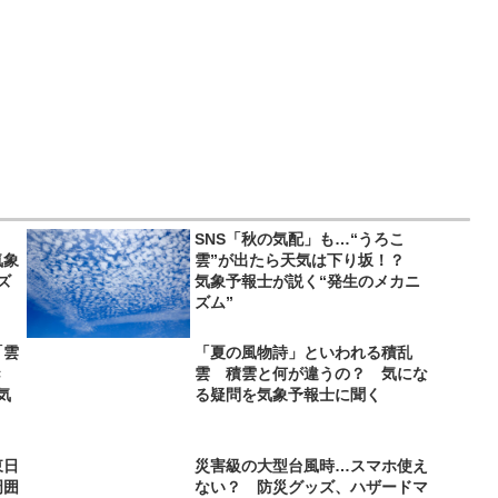
SNS「秋の気配」も…“うろこ
気象
雲”が出たら天気は下り坂！？
ズ
気象予報士が説く“発生のメカニ
ズム”
「雲
「夏の風物詩」といわれる積乱
き
雲 積雲と何が違うの？ 気にな
気
る疑問を気象予報士に聞く
東日
災害級の大型台風時…スマホ使え
周囲
ない？ 防災グッズ、ハザードマ