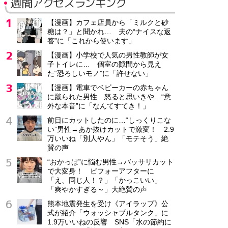
週間アクセスランキング
【漫画】カフェ店員から「ミルクと砂
糖は？」と聞かれ… 夫の“ナイスな返
答”に「これから使います」
【漫画】小学校で人気の男性教師が女
子トイレに… 個室の隙間から見え
た“恐ろしいモノ”に「許せない」
【漫画】電車でベビーカーの赤ちゃん
に蹴られた男性 怒ると思いきや…“意
外な本音”に「なんてすてき！」
前日にカットしたのに…“しっくりこな
い”男性→あか抜けカットで激変！ 2.9
万いいね「別人やん」「モテそう」絶
賛の声
“おかっぱ”に悩む男性→バッサリカット
で大変身！ ビフォーアフターに
「え、同じ人！？」「かっこいい」
「爽やかすぎる～」大絶賛の声
熊本地震発生を受け《アイラップ》公
式が紹介「ウォッシャブルタンク」に
1.9万いいねの反響 SNS「水の節約に