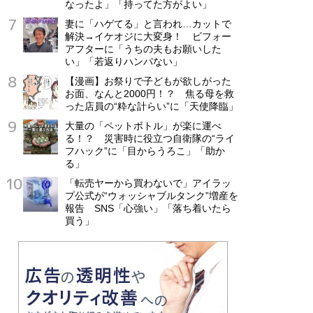
なったよ」「持ってた方がよい」
妻に「ハゲてる」と言われ…カットで
解決→イケオジに大変身！ ビフォー
アフターに「うちの夫もお願いした
い」「若返りハンパない」
【漫画】お祭りで子どもが欲しがった
お面、なんと2000円！？ 焦る母を救
った店員の“粋な計らい”に「天使降臨」
大量の「ペットボトル」が楽に運べ
る！？ 災害時に役立つ自衛隊の“ライ
フハック”に「目からうろこ」「助か
る」
「転売ヤーから買わないで」アイラッ
プ公式が“ウォッシャブルタンク”増産を
報告 SNS「心強い」「落ち着いたら
買う」