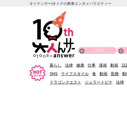
オトナンサー|オトナの教養エンタメバラエティー
TOP
暮らし
法律
健康
仕事
漫画
動画
話
SNS
ライフスタイル
食
動画
医療
動
ドラゴンクエスト
ジェラートピケ
法律