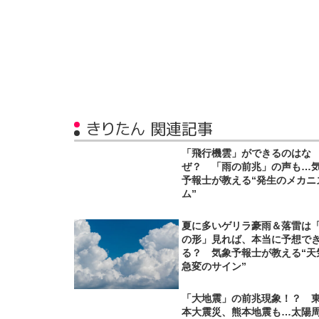
きりたん 関連記事
「飛行機雲」ができるのはな
ぜ？ 「雨の前兆」の声も…
予報士が教える“発生のメカニ
ム”
夏に多いゲリラ豪雨＆落雷は
の形」見れば、本当に予想で
る？ 気象予報士が教える“天
急変のサイン”
「大地震」の前兆現象！？ 
本大震災、熊本地震も…太陽