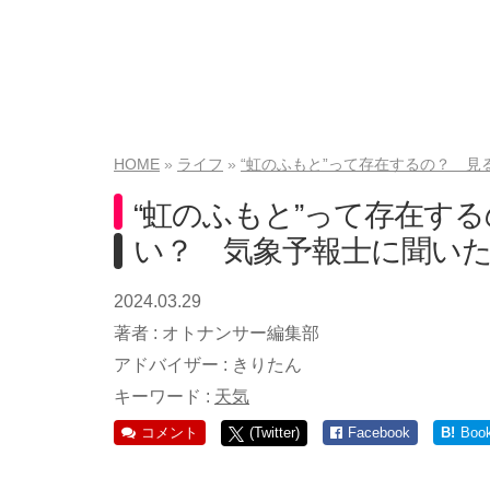
HOME
ライフ
“虹のふもと”って存在するの？ 
“虹のふもと”って存在す
い？ 気象予報士に聞い
2024.03.29
著者 :
オトナンサー編集部
アドバイザー :
きりたん
キーワード :
天気
コメント
(Twitter)
Facebook
B!
Boo