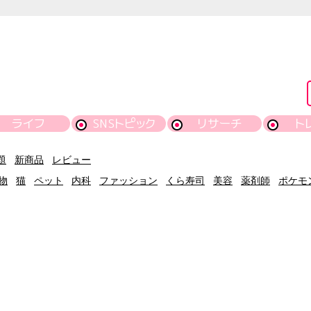
ライフ
SNSトピック
リサーチ
ト
題
新商品
レビュー
物
猫
ペット
内科
ファッション
くら寿司
美容
薬剤師
ポケモ