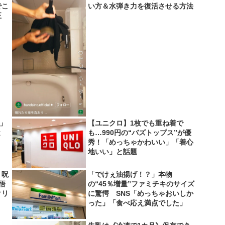
でこ
い方＆水弾き力を復活させる方法
正
い」
【ユニクロ】1枚でも重ね着で
と
も…990円の“バズトップス”が優
秀！「めっちゃかわいい」「着心
地いい」と話題
 呪
「でけぇ油揚げ！？」本物
悟
の“45％増量”ファミチキのサイズ
クリ
に驚愕 SNS「めっちゃおいしか
った」「食べ応え満点でした」