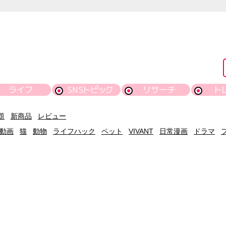
ライフ
SNSトピック
リサーチ
ト
題
新商品
レビュー
動画
猫
動物
ライフハック
ペット
VIVANT
日常漫画
ドラマ