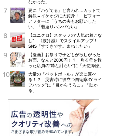
なかった」
妻に「ハゲてる」と言われ…カットで
解決→イケオジに大変身！ ビフォー
アフターに「うちの夫もお願いした
い」「若返りハンパない」
【ユニクロ】スタッフの“人気の着こな
し” 《抜け感》でスタイルアップ！
SNS「すてきです。まねしたい」
【漫画】お祭りで子どもが欲しがった
お面、なんと2000円！？ 焦る母を救
った店員の“粋な計らい”に「天使降臨」
大量の「ペットボトル」が楽に運べ
る！？ 災害時に役立つ自衛隊の“ライ
フハック”に「目からうろこ」「助か
る」