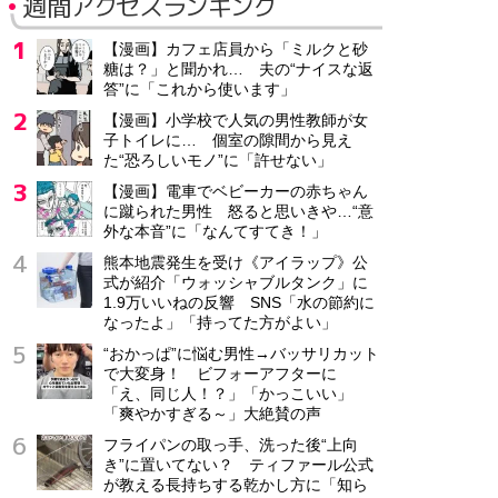
週間アクセスランキング
【漫画】カフェ店員から「ミルクと砂
糖は？」と聞かれ… 夫の“ナイスな返
答”に「これから使います」
【漫画】小学校で人気の男性教師が女
子トイレに… 個室の隙間から見え
た“恐ろしいモノ”に「許せない」
【漫画】電車でベビーカーの赤ちゃん
に蹴られた男性 怒ると思いきや…“意
外な本音”に「なんてすてき！」
熊本地震発生を受け《アイラップ》公
式が紹介「ウォッシャブルタンク」に
1.9万いいねの反響 SNS「水の節約に
なったよ」「持ってた方がよい」
“おかっぱ”に悩む男性→バッサリカット
で大変身！ ビフォーアフターに
「え、同じ人！？」「かっこいい」
「爽やかすぎる～」大絶賛の声
フライパンの取っ手、洗った後“上向
き”に置いてない？ ティファール公式
が教える長持ちする乾かし方に「知ら