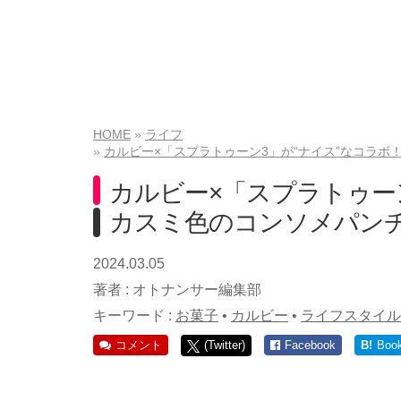
HOME
ライフ
カルビー×「スプラトゥーン3」が“ナイス”なコラ
カルビー×「スプラトゥー
カスミ色のコンソメパン
2024.03.05
著者 :
オトナンサー編集部
キーワード :
お菓子
•
カルビー
•
ライフスタイル
コメント
(Twitter)
Facebook
B!
Boo