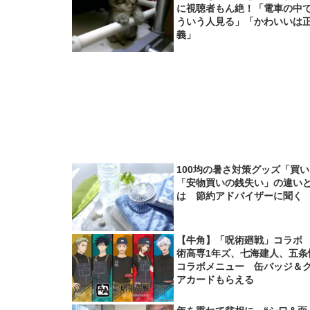
に視聴者もん絶！「電車の中
ういう人見る」「かわいいは
義」
100均の暑さ対策グッズ「買
「安物買いの銭失い」の違い
は 節約アドバイザーに聞く
【牛角】「呪術廻戦」コラボ
術高専1年ズ、七海建人、五条
コラボメニュー 缶バッジ＆
アカードもらえる