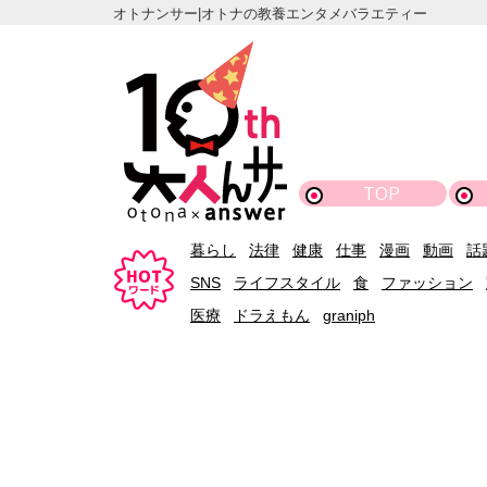
オトナンサー|オトナの教養エンタメバラエティー
TOP
暮らし
法律
健康
仕事
漫画
動画
話
SNS
ライフスタイル
食
ファッション
医療
ドラえもん
graniph