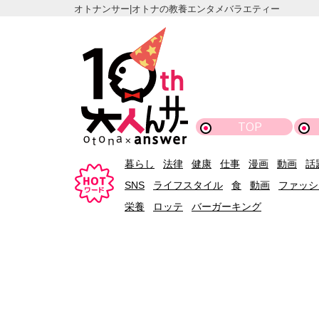
オトナンサー|オトナの教養エンタメバラエティー
TOP
暮らし
法律
健康
仕事
漫画
動画
話
SNS
ライフスタイル
食
動画
ファッシ
栄養
ロッテ
バーガーキング