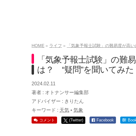
HOME
ライフ
「気象予報士試験」の難易度が高い
「気象予報士試験」の難
は？ “疑問”を聞いてみた
2024.02.11
著者 :
オトナンサー編集部
アドバイザー :
きりたん
キーワード :
天気
•
気象
コメント
(Twitter)
Facebook
B!
Boo