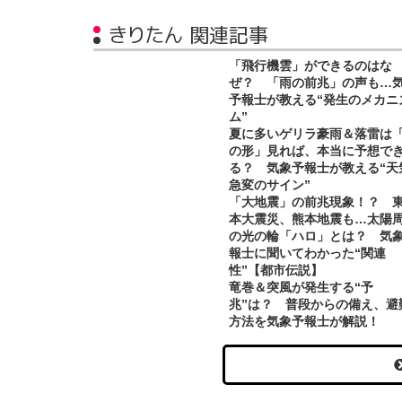
きりたん 関連記事
「飛行機雲」ができるのはな
ぜ？ 「雨の前兆」の声も…
予報士が教える“発生のメカニ
ム”
夏に多いゲリラ豪雨＆落雷は
の形」見れば、本当に予想で
る？ 気象予報士が教える“天
急変のサイン”
「大地震」の前兆現象！？ 
本大震災、熊本地震も…太陽
の光の輪「ハロ」とは？ 気
報士に聞いてわかった“関連
性”【都市伝説】
竜巻＆突風が発生する“予
兆”は？ 普段からの備え、避
方法を気象予報士が解説！