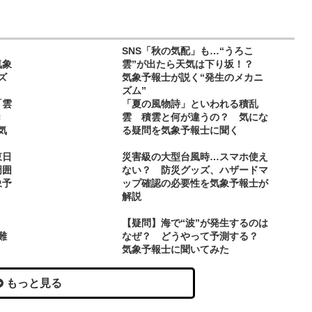
SNS「秋の気配」も…“うろこ
気象
雲”が出たら天気は下り坂！？
ズ
気象予報士が説く“発生のメカニ
ズム”
「雲
「夏の風物詩」といわれる積乱
き
雲 積雲と何が違うの？ 気にな
気
る疑問を気象予報士に聞く
東日
災害級の大型台風時…スマホ使え
周囲
ない？ 防災グッズ、ハザードマ
象予
ップ確認の必要性を気象予報士が
解説
【疑問】海で“波”が発生するのは
難
なぜ？ どうやって予測する？
気象予報士に聞いてみた
もっと見る