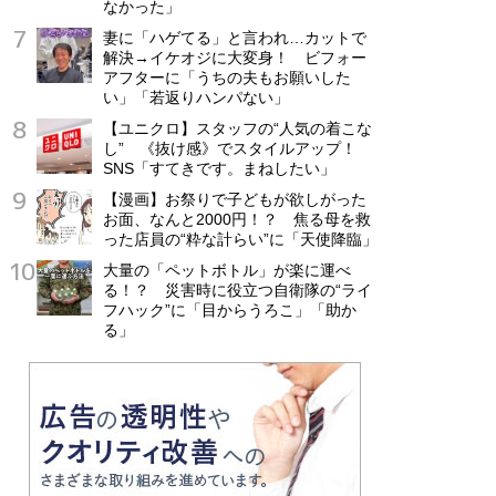
なかった」
妻に「ハゲてる」と言われ…カットで
解決→イケオジに大変身！ ビフォー
アフターに「うちの夫もお願いした
い」「若返りハンパない」
【ユニクロ】スタッフの“人気の着こな
し” 《抜け感》でスタイルアップ！
SNS「すてきです。まねしたい」
【漫画】お祭りで子どもが欲しがった
お面、なんと2000円！？ 焦る母を救
った店員の“粋な計らい”に「天使降臨」
大量の「ペットボトル」が楽に運べ
る！？ 災害時に役立つ自衛隊の“ライ
フハック”に「目からうろこ」「助か
る」