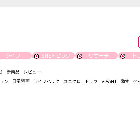
ライフ
SNSトピック
リサーチ
ト
題
新商品
レビュー
ョン
日常漫画
ライフハック
ユニクロ
ドラマ
VIVANT
動物
ペ