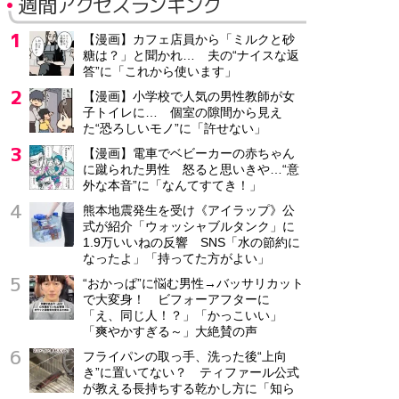
週間アクセスランキング
【漫画】カフェ店員から「ミルクと砂
糖は？」と聞かれ… 夫の“ナイスな返
答”に「これから使います」
【漫画】小学校で人気の男性教師が女
子トイレに… 個室の隙間から見え
た“恐ろしいモノ”に「許せない」
【漫画】電車でベビーカーの赤ちゃん
に蹴られた男性 怒ると思いきや…“意
外な本音”に「なんてすてき！」
熊本地震発生を受け《アイラップ》公
式が紹介「ウォッシャブルタンク」に
1.9万いいねの反響 SNS「水の節約に
なったよ」「持ってた方がよい」
“おかっぱ”に悩む男性→バッサリカット
で大変身！ ビフォーアフターに
「え、同じ人！？」「かっこいい」
「爽やかすぎる～」大絶賛の声
フライパンの取っ手、洗った後“上向
き”に置いてない？ ティファール公式
が教える長持ちする乾かし方に「知ら