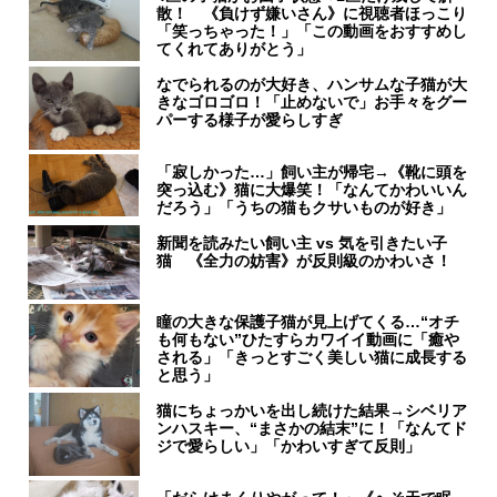
散！ 《負けず嫌いさん》に視聴者ほっこり
「笑っちゃった！」「この動画をおすすめし
てくれてありがとう」
なでられるのが大好き、ハンサムな子猫が大
きなゴロゴロ！「止めないで」お手々をグー
パーする様子が愛らしすぎ
「寂しかった…」飼い主が帰宅→《靴に頭を
突っ込む》猫に大爆笑！「なんてかわいいん
だろう」「うちの猫もクサいものが好き」
新聞を読みたい飼い主 vs 気を引きたい子
猫 《全力の妨害》が反則級のかわいさ！
瞳の大きな保護子猫が見上げてくる…“オチ
も何もない”ひたすらカワイイ動画に「癒や
される」「きっとすごく美しい猫に成長する
と思う」
猫にちょっかいを出し続けた結果→シベリア
ンハスキー、“まさかの結末”に！「なんてド
ジで愛らしい」「かわいすぎて反則」