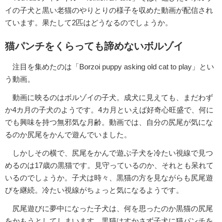
イの子犬と黒い老猫のやりとりの様子を収めた動画が配信され
ています。果たして2匹はどうなるのでしょうか。
猫パンチをくらっても諦めないボルゾイ
注目を集めたのは「Borzoi puppy asking old cat to play」とい
う動画。
動画に映るのはボルゾイの子犬。成犬に見えても、まだわず
か4カ月の子犬のようです。4カ月といえば好奇心旺盛で、何に
でも興味を持つ無邪気な月齢。動画では、自分の尻尾が気にな
るのか尻尾をかんで遊んでいました。
しかしその横で、尻尾をかんで遊ぶ子犬を冷たい視線で見つ
めるのは17歳の黒猫です。見守っているのか、それとも呆れて
いるのでしょうか。子犬は時々、黒猫の方を見ながらも尻尾遊
びを継続。冷たい視線がちょっと気になるようです。
尻尾遊びに夢中になった子犬は、何を思ったのか黒猫の尻尾
をかもうとしてしまいます。黒猫はすかさず子犬に猫パンチを