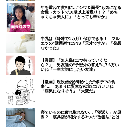
年を重ねて貧相に…“シワ＆面長”も気になる
女性→カットで10歳以上若返り！？「めち
ゃくちゃ美人に」「とっても華やか」
牛乳は《冷凍で1カ月》保存できる！ マル
エツの“活用術”にSNS「天才ですか」「発想
なかった」
【漫画】「無人島に1つ持っていくな
ら？」 男友達の“予想外の答え”に7.6万い
いね「一生大切にしたい友達」
【漫画】現役僧侶が明かした“修行中の食
事”… あまりに質素な献立に1万いいね
「病気になりそう」「大変だ」
寝ているのに疲れ取れない…「寝返り」が原
因？ 寝具店が紹介する3つの“改善法”とは