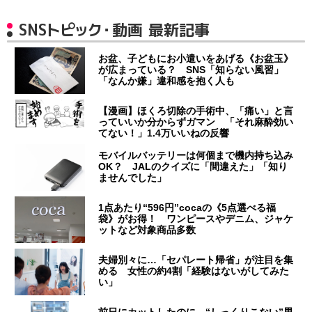
SNSトピック・動画 最新記事
お盆、子どもにお小遣いをあげる《お盆玉》
が広まっている？ SNS「知らない風習」
「なんか嫌」違和感を抱く人も
【漫画】ほくろ切除の手術中、「痛い」と言
っていいか分からずガマン 「それ麻酔効い
てない！」1.4万いいねの反響
モバイルバッテリーは何個まで機内持ち込み
OK？ JALのクイズに「間違えた」「知り
ませんでした」
1点あたり“596円”cocaの《5点選べる福
袋》がお得！ ワンピースやデニム、ジャケ
ットなど対象商品多数
夫婦別々に…「セパレート帰省」が注目を集
める 女性の約4割「経験はないがしてみた
い」