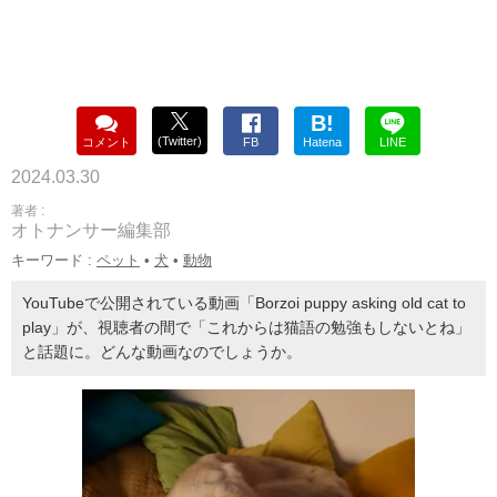
B!
(Twitter)
コメント
FB
Hatena
LINE
2024.03.30
著者 :
オトナンサー編集部
キーワード :
ペット
•
犬
•
動物
YouTubeで公開されている動画「Borzoi puppy asking old cat to
play」が、視聴者の間で「これからは猫語の勉強もしないとね」
と話題に。どんな動画なのでしょうか。