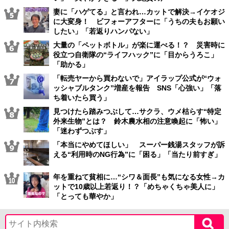
妻に「ハゲてる」と言われ…カットで解決→イケオジ
に大変身！ ビフォーアフターに「うちの夫もお願い
したい」「若返りハンパない」
大量の「ペットボトル」が楽に運べる！？ 災害時に
役立つ自衛隊の“ライフハック”に「目からうろこ」
「助かる」
「転売ヤーから買わないで」アイラップ公式が“ウォ
ッシャブルタンク”増産を報告 SNS「心強い」「落
ち着いたら買う」
見つけたら踏みつぶして…サクラ、ウメ枯らす“特定
外来生物”とは？ 鈴木農水相の注意喚起に「怖い」
「迷わずつぶす」
「本当にやめてほしい」 スーパー銭湯スタッフが訴
える“利用時のNG行為”に「困る」「当たり前すぎ」
年を重ねて貧相に…“シワ＆面長”も気になる女性→カ
ットで10歳以上若返り！？「めちゃくちゃ美人に」
「とっても華やか」