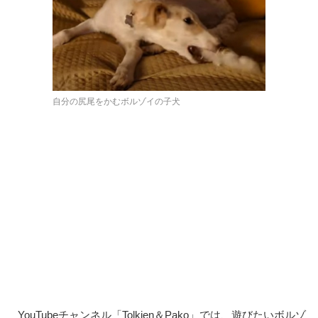
自分の尻尾をかむボルゾイの子犬
YouTubeチャンネル「Tolkien＆Pako」では、遊びたいボルゾ