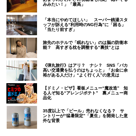
みみたい！」「最高」
「本当にやめてほしい」 スーパー銭湯スタ
ッフが訴える“利用時のNG行為”に「困る」
「当たり前すぎ」
旅先のホテルで「眠れない」のは脳の防衛本
能？ 高すぎる枕を調整する“裏技”とは
《弾丸旅行》はアリ？ ナシ？ SNS「バカ
高い交通費を払うのはちょっと」「お金に余
裕がある人だけ」“よく行く人”の意見は
【ドミノ・ピザ】看板メニュー“魔改造” 知
る人ぞ知る“アレンジポテト” 裏メニュー商
品化
35度以上で「ビール」売れなくなる？ サ
ントリーが“猛暑限定”「夏生」を開発した意
外な背景