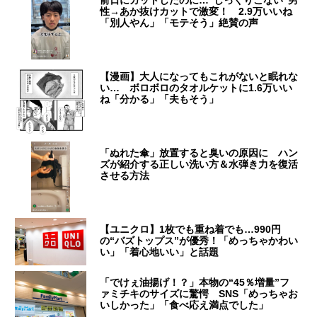
前日にカットしたのに…“しっくりこない”男
性→あか抜けカットで激変！ 2.9万いいね
「別人やん」「モテそう」絶賛の声
【漫画】大人になってもこれがないと眠れな
い… ボロボロのタオルケットに1.6万いい
ね「分かる」「夫もそう」
「ぬれた傘」放置すると臭いの原因に ハン
ズが紹介する正しい洗い方＆水弾き力を復活
させる方法
【ユニクロ】1枚でも重ね着でも…990円
の“バズトップス”が優秀！「めっちゃかわい
い」「着心地いい」と話題
「でけぇ油揚げ！？」本物の“45％増量”フ
ァミチキのサイズに驚愕 SNS「めっちゃお
いしかった」「食べ応え満点でした」