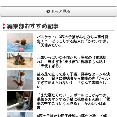
もっと見る
編集部おすすめ記事
バスケットに3匹の子猫がみちみち→事件発
生！？ ほっこりする結末に「かわいすぎ」
「天使みたい」
元気いっぱいな子猫たち→突然の《電池切
れ》 尊すぎる“座り寝”に視聴者もん絶！
「天使すぎる」
後ろ足で立って歩く子猫、見事なターンを決
める！ 賢さに視聴者から驚嘆の声「かわい
すぎて耐えられない！」「なんて素晴らし
い」
「まだ寝たくない…」ポールにしがみつき、
眠気をガマンする子猫に視聴者もん絶！「電
車の中でこういう人見る」「かわいいは正
義」
4匹の子猫がお団子状態→1匹だけ残して解