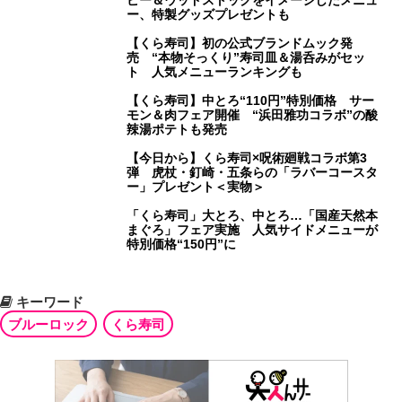
ピー＆ウッドストックをイメージしたメニュ
ー、特製グッズプレゼントも
【くら寿司】初の公式ブランドムック発
売 “本物そっくり”寿司皿＆湯呑みがセッ
ト 人気メニューランキングも
【くら寿司】中とろ“110円”特別価格 サー
モン＆肉フェア開催 “浜田雅功コラボ”の酸
辣湯ポテトも発売
【今日から】くら寿司×呪術廻戦コラボ第3
弾 虎杖・釘崎・五条らの「ラバーコースタ
ー」プレゼント＜実物＞
「くら寿司」大とろ、中とろ…「国産天然本
まぐろ」フェア実施 人気サイドメニューが
特別価格“150円”に
キーワード
ブルーロック
くら寿司