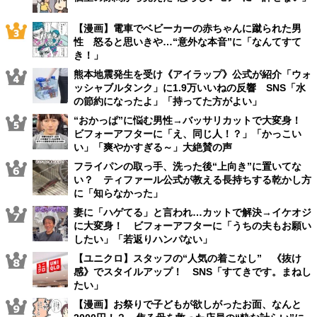
【漫画】電車でベビーカーの赤ちゃんに蹴られた男
性 怒ると思いきや…“意外な本音”に「なんてすて
き！」
熊本地震発生を受け《アイラップ》公式が紹介「ウォ
ッシャブルタンク」に1.9万いいねの反響 SNS「水
の節約になったよ」「持ってた方がよい」
“おかっぱ”に悩む男性→バッサリカットで大変身！
ビフォーアフターに「え、同じ人！？」「かっこい
い」「爽やかすぎる～」大絶賛の声
フライパンの取っ手、洗った後“上向き”に置いてな
い？ ティファール公式が教える長持ちする乾かし方
に「知らなかった」
妻に「ハゲてる」と言われ…カットで解決→イケオジ
に大変身！ ビフォーアフターに「うちの夫もお願い
したい」「若返りハンパない」
【ユニクロ】スタッフの“人気の着こなし” 《抜け
感》でスタイルアップ！ SNS「すてきです。まねし
たい」
【漫画】お祭りで子どもが欲しがったお面、なんと