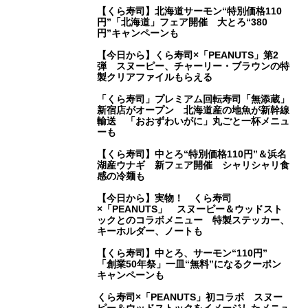
【くら寿司】北海道サーモン“特別価格110
円”「北海道」フェア開催 大とろ“380
円”キャンペーンも
【今日から】くら寿司×「PEANUTS」第2
弾 スヌーピー、チャーリー・ブラウンの特
製クリアファイルもらえる
「くら寿司」プレミアム回転寿司「無添蔵」
新宿店がオープン 北海道産の地魚が新幹線
輸送 「おおずわいがに」丸ごと一杯メニュ
ーも
【くら寿司】中とろ“特別価格110円”＆浜名
湖産ウナギ 新フェア開催 シャリシャリ食
感の冷麺も
【今日から】実物！ くら寿司
×「PEANUTS」 スヌーピー＆ウッドスト
ックとのコラボメニュー 特製ステッカー、
キーホルダー、ノートも
【くら寿司】中とろ、サーモン“110円”
「創業50年祭」一皿“無料”になるクーポン
キャンペーンも
くら寿司×「PEANUTS」初コラボ スヌー