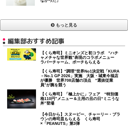
なかった」
もっと見る
編集部おすすめ記事
【くら寿司】ミニオンズと初コラボ “ハチ
ャメチャな世界観”表現のコラボメニュー
ラバーチャーム、ポーチもらえる
【くら寿司】“調理”世界No1決定戦「KURA
－No.1 GP 2026」実施 大阪・城東今福店
が優勝 世界708店舗の頂点 “選抜従業
員”が腕を競う
【くら寿司】「極上かに」フェア “特別価
格110円”メニュー＆土用の丑の日“ミニうな
丼”登場
【今日から】スヌーピー、チャーリー・ブラ
ウンの寿司皿もらえる くら寿司
×「PEANUTS」第3弾