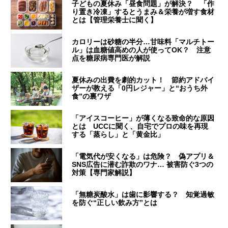
子どもの夏休み「昼食問題」が解決？ 「作
り置き冷凍」するとうまみ＆栄養が増す食材
とは【管理栄養士に聞く】
カロリーは砂糖の半分…甘味料「マルチトー
ル」は血糖値高めの人が使ってOK？ 注意
点を糖尿病専門医が解説
夏休みの出費を劇的カット！ 節約アドバイ
ザーが教える「0円レジャー」と“おうち外
食”の裏ワザ
「アイスコーヒー」が薄くなる致命的な原因
とは UCCに聞く、自宅でプロの味を再現
する「蒸らし」と「黄金比」
「電気代が安くなる」は危険？ 偽アプリ＆
SNS広告に潜む詐欺のワナ… 被害防ぐ3つの
対策【専門家解説】
「無糖炭酸水」は歯に影響する？ 知覚過敏
を防ぐ“正しい飲み方”とは