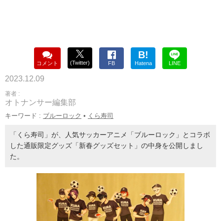
B!
(Twitter)
コメント
FB
Hatena
LINE
2023.12.09
著者 :
オトナンサー編集部
キーワード :
ブルーロック
•
くら寿司
「くら寿司」が、人気サッカーアニメ「ブルーロック」とコラボ
した通販限定グッズ「新春グッズセット」の中身を公開しまし
た。