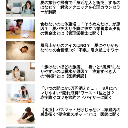
夏の旅行や帰省で「身近な人と衝突」するの
はなぜ？ 解決テクニックを心理カウンセラ
ーが解説
食欲ないのに体重増…「そうめんだけ」が原
因？ 夏バテ太り予防に役立つ栄養素＆夕食
の黄金比とは【管理栄養士に聞く】
風呂上がりのアイスはNG？ 夏にやりがち
な“3つの食習慣”が「不眠」引き起こすワケ
「歩けないほどの激痛」 暑いと“痛風”にな
りやすいのは脱水が原因？ 注意すべき人
の“特徴”とは【医師解説】
「いつの間にか5万円消えた…」 8月にハ
マりやすい“隠れ浪費”ワースト1位とは？
赤字防ぐコツを節約アドバイザーに聞く
【水虫】バスマットだけじゃない…家庭内の
感染招く“要注意スポット”とは 医師に聞く