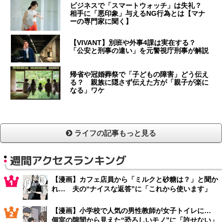
ビジネスで「スマートウォッチ」は失礼？
相手に「悪印象」与えるNG行為とは【マナ
ーの専門家に聞く】
【VIVANT】別班や外事4課は実在する？
「公安と刑事の違い」を元警視庁刑事が解説
帰省や冠婚葬祭で「子どもの障害」どう伝え
る？ 親族に隠さず伝えた方が「親子が楽に
なる」ワケ
ライフの記事もっと見る
週間アクセスランキング
【漫画】カフェ店員から「ミルクと砂糖は？」と聞か
れ… 夫の“ナイスな返答”に「これから使います」
【漫画】小学校で人気の男性教師が女子トイレに…
個室の隙間から見えた“恐ろしいモノ”に「許せない」