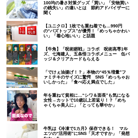
100均の暑さ対策グッズ「買い」「安物買い
の銭失い」の違いとは 節約アドバイザーに
聞く
【ユニクロ】1枚でも重ね着でも…990円
の“バズトップス”が優秀！「めっちゃかわい
い」「着心地いい」と話題
【牛角】「呪術廻戦」コラボ 呪術高専1年
ズ、七海建人、五条悟コラボメニュー 缶バ
ッジ＆クリアカードもらえる
「でけぇ油揚げ！？」本物の“45％増量”フ
ァミチキのサイズに驚愕 SNS「めっちゃお
いしかった」「食べ応え満点でした」
年を重ねて貧相に…“シワ＆面長”も気になる
女性→カットで10歳以上若返り！？「めち
ゃくちゃ美人に」「とっても華やか」
牛乳は《冷凍で1カ月》保存できる！ マル
エツの“活用術”にSNS「天才ですか」「発想