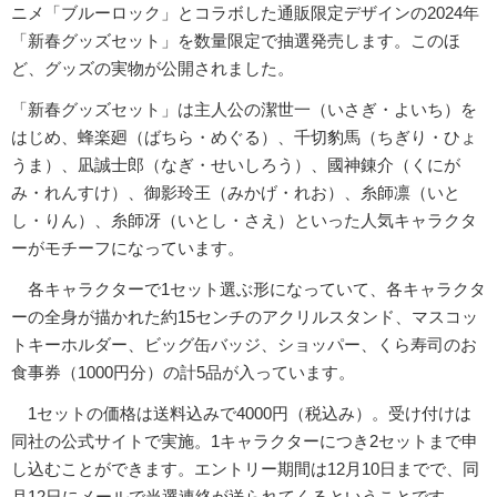
ニメ「ブルーロック」とコラボした通販限定デザインの2024年
「新春グッズセット」を数量限定で抽選発売します。このほ
ど、グッズの実物が公開されました。
「新春グッズセット」は主人公の潔世一（いさぎ・よいち）を
はじめ、蜂楽廻（ばちら・めぐる）、千切豹馬（ちぎり・ひょ
うま）、凪誠士郎（なぎ・せいしろう）、國神錬介（くにが
み・れんすけ）、御影玲王（みかげ・れお）、糸師凛（いと
し・りん）、糸師冴（いとし・さえ）といった人気キャラクタ
ーがモチーフになっています。
各キャラクターで1セット選ぶ形になっていて、各キャラクタ
ーの全身が描かれた約15センチのアクリルスタンド、マスコッ
トキーホルダー、ビッグ缶バッジ、ショッパー、くら寿司のお
食事券（1000円分）の計5品が入っています。
1セットの価格は送料込みで4000円（税込み）。受け付けは
同社の公式サイトで実施。1キャラクターにつき2セットまで申
し込むことができます。エントリー期間は12月10日までで、同
月12日にメールで当選連絡が送られてくるということです。