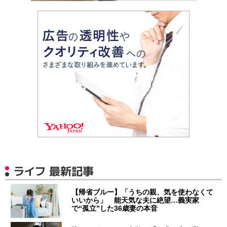
ライフ 最新記事
【帰省ブルー】「うちの親、気を使わなくて
いいから」 能天気な夫に絶望…義実家
で“孤立”した36歳妻の本音