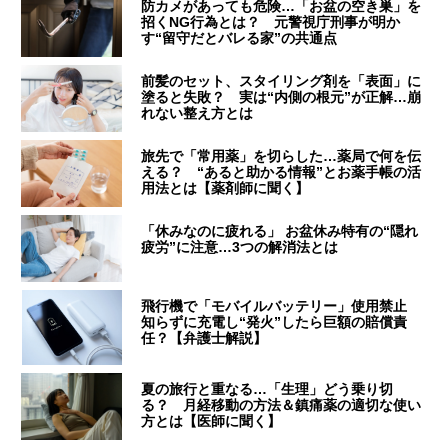
防カメがあっても危険…「お盆の空き巣」を
招くNG行為とは？ 元警視庁刑事が明か
す“留守だとバレる家”の共通点
前髪のセット、スタイリング剤を「表面」に
塗ると失敗？ 実は“内側の根元”が正解…崩
れない整え方とは
旅先で「常用薬」を切らした…薬局で何を伝
える？ “あると助かる情報”とお薬手帳の活
用法とは【薬剤師に聞く】
「休みなのに疲れる」 お盆休み特有の“隠れ
疲労”に注意…3つの解消法とは
飛行機で「モバイルバッテリー」使用禁止
知らずに充電し“発火”したら巨額の賠償責
任？【弁護士解説】
夏の旅行と重なる…「生理」どう乗り切
る？ 月経移動の方法＆鎮痛薬の適切な使い
方とは【医師に聞く】