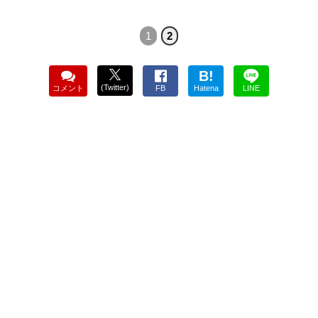
1
2
B!
(Twitter)
コメント
FB
Hatena
LINE