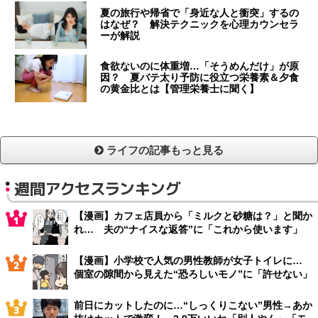
夏の旅行や帰省で「身近な人と衝突」するの
はなぜ？ 解決テクニックを心理カウンセラ
ーが解説
食欲ないのに体重増…「そうめんだけ」が原
因？ 夏バテ太り予防に役立つ栄養素＆夕食
の黄金比とは【管理栄養士に聞く】
ライフの記事もっと見る
週間アクセスランキング
【漫画】カフェ店員から「ミルクと砂糖は？」と聞か
れ… 夫の“ナイスな返答”に「これから使います」
【漫画】小学校で人気の男性教師が女子トイレに…
個室の隙間から見えた“恐ろしいモノ”に「許せない」
前日にカットしたのに…“しっくりこない”男性→あか