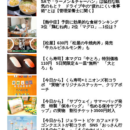
SAで「ラーメン＆チャーハン」は猛烈な眠
気のもと？ ドライブ中の“疲れにくい食事
術”とは【管理栄養士に聞く】
【熱中症】予防に効果的な食材ランキング
3位「鶏むね肉」2位「マグロ」…1位は？
【松屋】630円「松屋の牛焼肉丼」発売
「牛カルビホルモン丼」も
【くら寿司】本マグロ「中とろ」特別価格
110円 5日間限定＆一皿“無料” 「大と
ろ」も
【今日から】くら寿司×ミニオンズ初コラ
ボ “実物”オリジナルステッカー、クリアポ
ーチ
【今日から】「サブウェイ」サマーバッグ発
売 特製「保冷バッグ」「包める保冷サブラ
ップ」の実物 割引チケット3500円封入
【今日から】ジェラート ピケ カフェ×ドラ
ゴンクエストが初コラボ SNS「おっさん行
けるのかこれ…」「えぐかわいい」