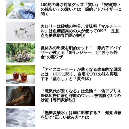
100均の暑さ対策グッズ「買い」「安物買い
の銭失い」の違いとは 節約アドバイザーに
聞く
カロリーは砂糖の半分…甘味料「マルチトー
ル」は血糖値高めの人が使ってOK？ 注意
点を糖尿病専門医が解説
夏休みの出費を劇的カット！ 節約アドバイ
ザーが教える「0円レジャー」と“おうち外
食”の裏ワザ
「アイスコーヒー」が薄くなる致命的な原因
とは UCCに聞く、自宅でプロの味を再現
する「蒸らし」と「黄金比」
「電気代が安くなる」は危険？ 偽アプリ＆
SNS広告に潜む詐欺のワナ… 被害防ぐ3つの
対策【専門家解説】
「無糖炭酸水」は歯に影響する？ 知覚過敏
を防ぐ“正しい飲み方”とは