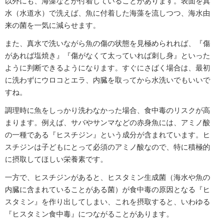
以外にも、海藻などが付着していることがあります。表面を真
水（水道水）で洗えば、魚に付着した海藻を流しつつ、海水由
来の菌を一気に減らせます。
また、真水で洗いながら魚の傷の状態を見極められれば、『傷
があれば塩焼き』『傷がなくて太っていれば刺し身』といった
ように判断できるようになります。すぐにさばく場合は、最初
に洗わずにウロコとエラ、内臓を取ってから水洗いでもいいで
すね。
調理時に魚をしっかり洗わなかった場合、食中毒のリスクが高
まります。例えば、サバやサンマなどの赤身魚には、アミノ酸
の一種である『ヒスチジン』という成分が含まれています。ヒ
スチジンは子どもにとって必須のアミノ酸なので、特に積極的
に摂取してほしい栄養素です。
一方で、ヒスチジンがあると、ヒスタミン生成菌（海水や魚の
内臓に含まれていることがある菌）が食中毒の原因となる『ヒ
スタミン』を作り出してしまい、これを摂取すると、いわゆる
『ヒスタミン食中毒』につながることがあります。