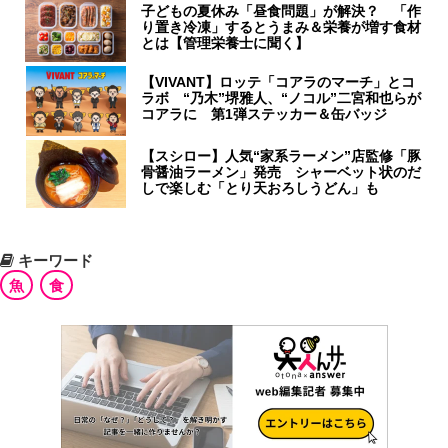
子どもの夏休み「昼食問題」が解決？ 「作
り置き冷凍」するとうまみ＆栄養が増す食材
とは【管理栄養士に聞く】
【VIVANT】ロッテ「コアラのマーチ」とコ
ラボ “乃木”堺雅人、“ノコル”二宮和也らが
コアラに 第1弾ステッカー＆缶バッジ
【スシロー】人気“家系ラーメン”店監修「豚
骨醤油ラーメン」発売 シャーベット状のだ
しで楽しむ「とり天おろしうどん」も
キーワード
魚
食