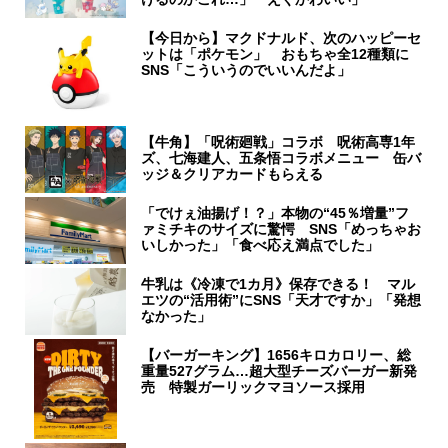
【今日から】マクドナルド、次のハッピーセ
ットは「ポケモン」 おもちゃ全12種類に
SNS「こういうのでいいんだよ」
【牛角】「呪術廻戦」コラボ 呪術高専1年
ズ、七海建人、五条悟コラボメニュー 缶バ
ッジ＆クリアカードもらえる
「でけぇ油揚げ！？」本物の“45％増量”フ
ァミチキのサイズに驚愕 SNS「めっちゃお
いしかった」「食べ応え満点でした」
牛乳は《冷凍で1カ月》保存できる！ マル
エツの“活用術”にSNS「天才ですか」「発想
なかった」
【バーガーキング】1656キロカロリー、総
重量527グラム…超大型チーズバーガー新発
売 特製ガーリックマヨソース採用