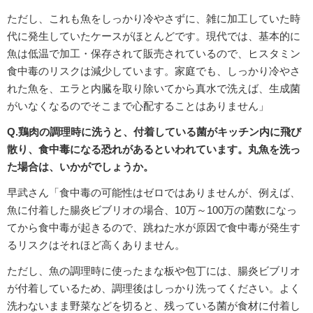
ただし、これも魚をしっかり冷やさずに、雑に加工していた時
代に発生していたケースがほとんどです。現代では、基本的に
魚は低温で加工・保存されて販売されているので、ヒスタミン
食中毒のリスクは減少しています。家庭でも、しっかり冷やさ
れた魚を、エラと内臓を取り除いてから真水で洗えば、生成菌
がいなくなるのでそこまで心配することはありません」
Q.鶏肉の調理時に洗うと、付着している菌がキッチン内に飛び
散り、食中毒になる恐れがあるといわれています。丸魚を洗っ
た場合は、いかがでしょうか。
早武さん「食中毒の可能性はゼロではありませんが、例えば、
魚に付着した腸炎ビブリオの場合、10万～100万の菌数になっ
てから食中毒が起きるので、跳ねた水が原因で食中毒が発生す
るリスクはそれほど高くありません。
ただし、魚の調理時に使ったまな板や包丁には、腸炎ビブリオ
が付着しているため、調理後はしっかり洗ってください。よく
洗わないまま野菜などを切ると、残っている菌が食材に付着し