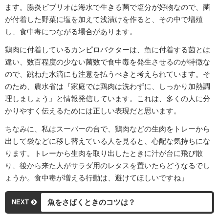
ます。腸炎ビブリオは海水で生きる菌で塩分が好物なので、菌
が付着した野菜に塩を加えて浅漬けを作ると、その中で増殖
し、食中毒につながる場合があります。
鶏肉に付着しているカンピロバクターは、魚に付着する菌とは
違い、数百程度の少ない菌数で食中毒を発生させるのが特徴な
ので、跳ねた水滴にも注意を払うべきと考えられています。そ
のため、農水省は『家庭では鶏肉は洗わずに、しっかり加熱調
理しましょう』と情報発信しています。これは、多くの人に分
かりやすく伝えるためには正しい表現だと思います。
ちなみに、私はスーパーの台で、鶏肉などの生肉をトレーから
出して袋などに移し替えている人を見ると、心配な気持ちにな
ります。トレーから生肉を取り出したときに汁が台に飛び散
り、後から来た人がサラダ用のレタスを置いたらどうなるでし
ょうか。食中毒が増える行動は、避けてほしいですね」
魚をさばくときのコツは？
NEXT