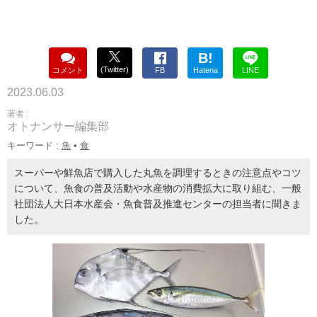
B!
(Twitter)
コメント
FB
Hatena
LINE
2023.06.03
著者 :
オトナンサー編集部
キーワード :
魚
•
食
スーパーや鮮魚店で購入した丸魚を調理するときの注意点やコツ
について、魚食の普及活動や水産物の消費拡大に取り組む、一般
社団法人大日本水産会・魚食普及推進センターの担当者に聞きま
した。