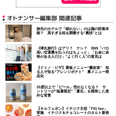
オトナンサー編集部 関連記事
旅先のホテルで「眠れない」のは脳の防衛本
能？ 高すぎる枕を調整する“裏技”とは
《弾丸旅行》はアリ？ ナシ？ SNS「バカ
高い交通費を払うのはちょっと」「お金に余
裕がある人だけ」“よく行く人”の意見は
【ドミノ・ピザ】看板メニュー“魔改造” 知
る人ぞ知る“アレンジポテト” 裏メニュー商
品化
35度以上で「ビール」売れなくなる？ サ
ントリーが“猛暑限定”「夏生」を開発した意
外な背景
【キルフェボン】イチジク主役「FIG fair」
実施 イチジク＆チョコレートのタルト新発