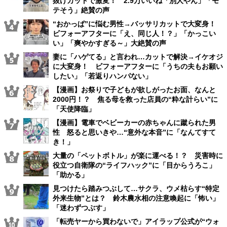
抜けカットで激変！ 2.9万いいね「別人やん」「モ
テそう」絶賛の声
“おかっぱ”に悩む男性→バッサリカットで大変身！
ビフォーアフターに「え、同じ人！？」「かっこい
い」「爽やかすぎる～」大絶賛の声
妻に「ハゲてる」と言われ…カットで解決→イケオジ
に大変身！ ビフォーアフターに「うちの夫もお願い
したい」「若返りハンパない」
【漫画】お祭りで子どもが欲しがったお面、なんと
2000円！？ 焦る母を救った店員の“粋な計らい”に
「天使降臨」
【漫画】電車でベビーカーの赤ちゃんに蹴られた男
性 怒ると思いきや…“意外な本音”に「なんてすて
き！」
大量の「ペットボトル」が楽に運べる！？ 災害時に
役立つ自衛隊の“ライフハック”に「目からうろこ」
「助かる」
見つけたら踏みつぶして…サクラ、ウメ枯らす“特定
外来生物”とは？ 鈴木農水相の注意喚起に「怖い」
「迷わずつぶす」
「転売ヤーから買わないで」アイラップ公式が“ウォ