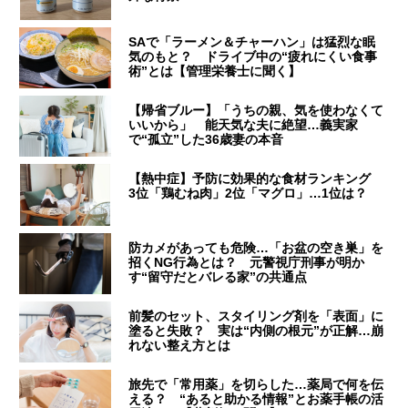
SAで「ラーメン＆チャーハン」は猛烈な眠
気のもと？ ドライブ中の“疲れにくい食事
術”とは【管理栄養士に聞く】
【帰省ブルー】「うちの親、気を使わなくて
いいから」 能天気な夫に絶望…義実家
で“孤立”した36歳妻の本音
【熱中症】予防に効果的な食材ランキング
3位「鶏むね肉」2位「マグロ」…1位は？
防カメがあっても危険…「お盆の空き巣」を
招くNG行為とは？ 元警視庁刑事が明か
す“留守だとバレる家”の共通点
前髪のセット、スタイリング剤を「表面」に
塗ると失敗？ 実は“内側の根元”が正解…崩
れない整え方とは
旅先で「常用薬」を切らした…薬局で何を伝
える？ “あると助かる情報”とお薬手帳の活