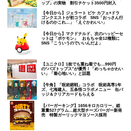
ップ」の実物 割引チケット3500円封入
【今日から】ジェラート ピケ カフェ×ドラ
ゴンクエストが初コラボ SNS「おっさん行
けるのかこれ…」「えぐかわいい」
【今日から】マクドナルド、次のハッピーセ
ットは「ポケモン」 おもちゃ全12種類に
SNS「こういうのでいいんだよ」
【ユニクロ】1枚でも重ね着でも…990円
の“バズトップス”が優秀！「めっちゃかわい
い」「着心地いい」と話題
【牛角】「呪術廻戦」コラボ 呪術高専1年
ズ、七海建人、五条悟コラボメニュー 缶バ
ッジ＆クリアカードもらえる
【バーガーキング】1656キロカロリー、総
重量527グラム…超大型チーズバーガー新発
売 特製ガーリックマヨソース採用