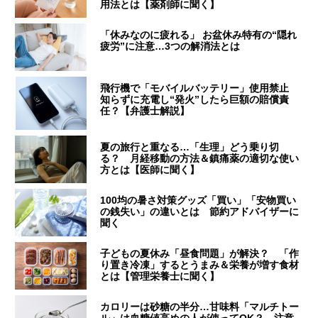
用法とは【薬剤師に聞く】
「休みなのに疲れる」 お盆休み特有の“隠れ
疲労”に注意…3つの解消法とは
飛行機で「モバイルバッテリー」使用禁止
知らずに充電し“発火”したら巨額の賠償責
任？【弁護士解説】
夏の旅行と重なる…「生理」どう乗り切
る？ 月経移動の方法＆鎮痛薬の適切な使い
方とは【医師に聞く】
100均の暑さ対策グッズ「買い」「安物買い
の銭失い」の違いとは 節約アドバイザーに
聞く
子どもの夏休み「昼食問題」が解決？ 「作
り置き冷凍」するとうまみ＆栄養が増す食材
とは【管理栄養士に聞く】
カロリーは砂糖の半分…甘味料「マルチトー
ル」は血糖値高めの人が使ってOK？ 注意