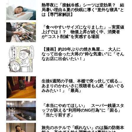
熱帯夜に「接触冷感」シーツは逆効果？ 結
局暑い理由＆夏の快眠に導く“意外な寝具”と
は【専門家解説】
「食べやすいサイズになりました」→実質値
上げでは！？ 物価上昇が続く中、消費者
が“コスト削減”を実感する場面
【漫画】約20年ぶりの焼き鳥屋… 大人に
なって出会った大将の“粋な気遣い”に「そん
なお店に出会いたい！」
生後6週間の子猫、本棚で突っ伏して眠る…
あまりのかわいさに視聴者もん絶「ぬいぐる
みみたい！」「最高」
「本当にやめてほしい」 スーパー銭湯スタ
ッフが訴える“利用時のNG行為”に「困る」
「当たり前すぎ」
旅先のホテルで「眠れない」のは脳の防衛本