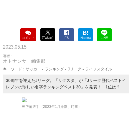
B!
(Twitter)
コメント
FB
Hatena
LINE
2023.05.15
著者 :
オトナンサー編集部
キーワード :
サッカー
•
ランキング
•
Jリーグ
•
ライフスタイル
30周年を迎えたJリーグ。「リクスタ」が「Jリーグ歴代ベストイ
レブンの珍しい名字ランキングベスト30」を発表！ 1位は？
三笘薫選手（2023年1月撮影、時事）