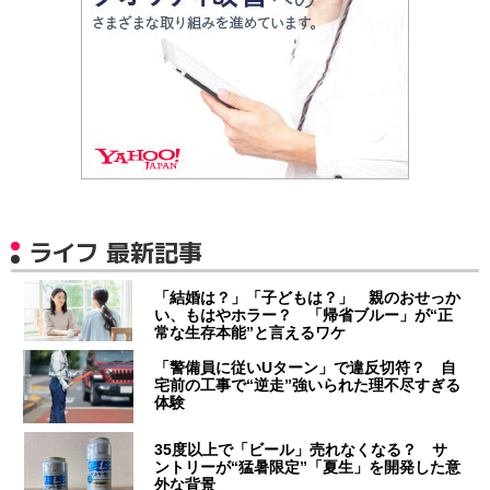
ライフ 最新記事
「結婚は？」「子どもは？」 親のおせっか
い、もはやホラー？ 「帰省ブルー」が“正
常な生存本能”と言えるワケ
「警備員に従いUターン」で違反切符？ 自
宅前の工事で“逆走”強いられた理不尽すぎる
体験
35度以上で「ビール」売れなくなる？ サ
ントリーが“猛暑限定”「夏生」を開発した意
外な背景