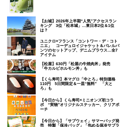
【お城】2026年上半期“人気”アクセスラン
キング 3位「松本城」…東日本2位＆1位
は？
ユニクロ×フランス「コントワー・デ・コト
ニエ」 コーデュロイジャケット＆バレルパ
ンツのセットアップ、デニムブラウス…全7
アイテム
【松屋】630円「松屋の牛焼肉丼」発売
「牛カルビホルモン丼」も
【くら寿司】本マグロ「中とろ」特別価格
110円 5日間限定＆一皿“無料” 「大と
ろ」も
【今日から】くら寿司×ミニオンズ初コラ
ボ “実物”オリジナルステッカー、クリアポ
ーチ
【今日から】「サブウェイ」サマーバッグ発
売 特製「保冷バッグ」「包める保冷サブラ