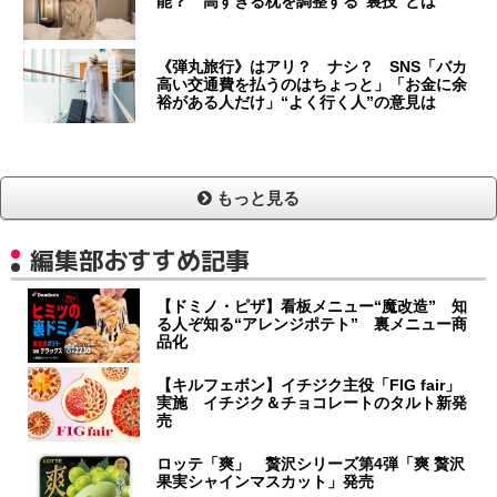
能？ 高すぎる枕を調整する“裏技”とは
《弾丸旅行》はアリ？ ナシ？ SNS「バカ
高い交通費を払うのはちょっと」「お金に余
裕がある人だけ」“よく行く人”の意見は
もっと見る
編集部おすすめ記事
【ドミノ・ピザ】看板メニュー“魔改造” 知
る人ぞ知る“アレンジポテト” 裏メニュー商
品化
【キルフェボン】イチジク主役「FIG fair」
実施 イチジク＆チョコレートのタルト新発
売
ロッテ「爽」 贅沢シリーズ第4弾「爽 贅沢
果実シャインマスカット」発売