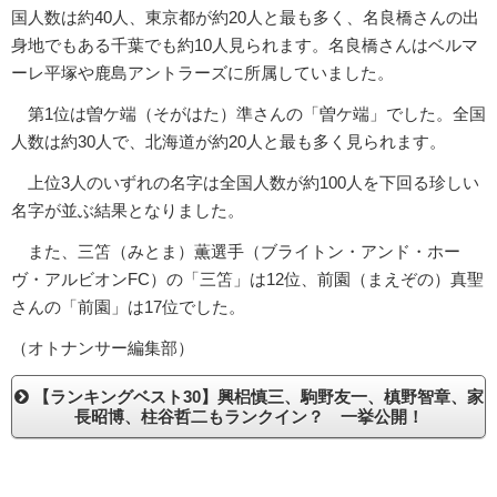
国人数は約40人、東京都が約20人と最も多く、名良橋さんの出
身地でもある千葉でも約10人見られます。名良橋さんはベルマ
ーレ平塚や鹿島アントラーズに所属していました。
第1位は曽ケ端（そがはた）準さんの「曽ケ端」でした。全国
人数は約30人で、北海道が約20人と最も多く見られます。
上位3人のいずれの名字は全国人数が約100人を下回る珍しい
名字が並ぶ結果となりました。
また、三笘（みとま）薫選手（ブライトン・アンド・ホー
ヴ・アルビオンFC）の「三笘」は12位、前園（まえぞの）真聖
さんの「前園」は17位でした。
（オトナンサー編集部）
【ランキングベスト30】興梠慎三、駒野友一、槙野智章、家
長昭博、柱谷哲二もランクイン？ 一挙公開！