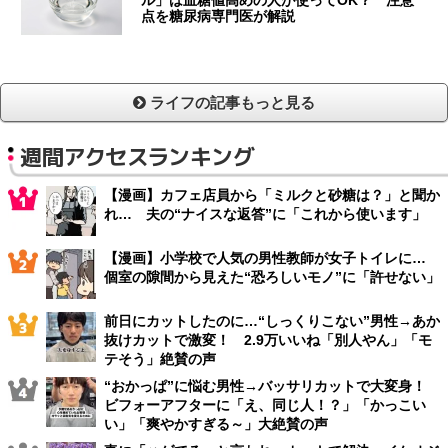
点を糖尿病専門医が解説
ライフの記事もっと見る
週間アクセスランキング
【漫画】カフェ店員から「ミルクと砂糖は？」と聞か
れ… 夫の“ナイスな返答”に「これから使います」
【漫画】小学校で人気の男性教師が女子トイレに…
個室の隙間から見えた“恐ろしいモノ”に「許せない」
前日にカットしたのに…“しっくりこない”男性→あか
抜けカットで激変！ 2.9万いいね「別人やん」「モ
テそう」絶賛の声
“おかっぱ”に悩む男性→バッサリカットで大変身！
ビフォーアフターに「え、同じ人！？」「かっこい
い」「爽やかすぎる～」大絶賛の声