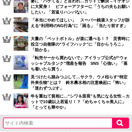
妻に「ハゲてる」と言われ…カットで解決→イケオジ
に大変身！ ビフォーアフターに「うちの夫もお願い
したい」「若返りハンパない」
「本当にやめてほしい」 スーパー銭湯スタッフが訴
える“利用時のNG行為”に「困る」「当たり前すぎ」
大量の「ペットボトル」が楽に運べる！？ 災害時に
役立つ自衛隊の“ライフハック”に「目からうろこ」
「助かる」
「転売ヤーから買わないで」アイラップ公式が“ウォ
ッシャブルタンク”増産を報告 SNS「心強い」「落
ち着いたら買う」
見つけたら踏みつぶして…サクラ、ウメ枯らす“特定
外来生物”とは？ 鈴木農水相の注意喚起に「怖い」
「迷わずつぶす」
年を重ねて貧相に…“シワ＆面長”も気になる女性→カ
ットで10歳以上若返り！？「めちゃくちゃ美人に」
「とっても華やか」