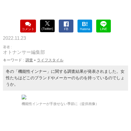
B!
(Twitter)
コメント
FB
Hatena
LINE
2022.11.23
著者 :
オトナンサー編集部
キーワード :
調査
•
ライフスタイル
冬の「機能性インナー」に関する調査結果が発表されました。女
性たちはどこのブランドやメーカーのものを持っているのでしょ
うか。
機能性インナーが手放せない季節に（提供画像）