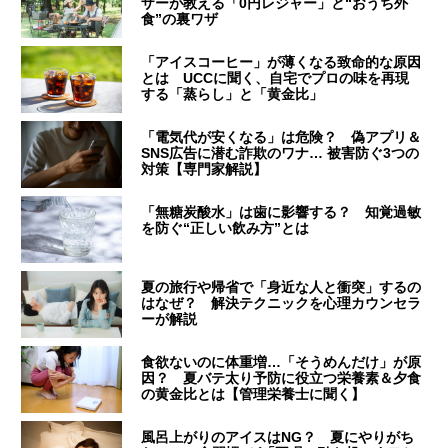
ザーが教える「0円レジャー」と“おうち外
食”の裏ワザ
「アイスコーヒー」が薄くなる致命的な原因
とは UCCに聞く、自宅でプロの味を再現
する「蒸らし」と「黄金比」
「電気代が安くなる」は危険？ 偽アプリ＆
SNS広告に潜む詐欺のワナ… 被害防ぐ3つの
対策【専門家解説】
「無糖炭酸水」は歯に影響する？ 知覚過敏
を防ぐ“正しい飲み方”とは
夏の旅行や帰省で「身近な人と衝突」するの
はなぜ？ 解決テクニックを心理カウンセラ
ーが解説
食欲ないのに体重増…「そうめんだけ」が原
因？ 夏バテ太り予防に役立つ栄養素＆夕食
の黄金比とは【管理栄養士に聞く】
風呂上がりのアイスはNG？ 夏にやりがち