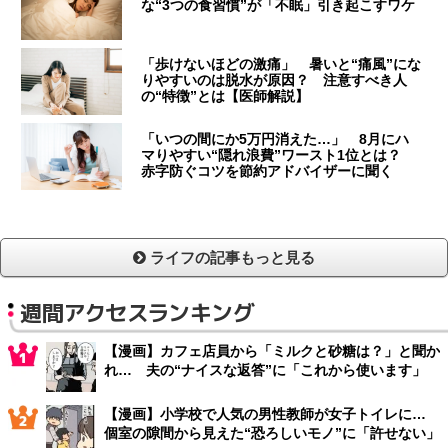
な“3つの食習慣”が「不眠」引き起こすワケ
「歩けないほどの激痛」 暑いと“痛風”にな
りやすいのは脱水が原因？ 注意すべき人
の“特徴”とは【医師解説】
「いつの間にか5万円消えた…」 8月にハ
マりやすい“隠れ浪費”ワースト1位とは？
赤字防ぐコツを節約アドバイザーに聞く
ライフの記事もっと見る
週間アクセスランキング
【漫画】カフェ店員から「ミルクと砂糖は？」と聞か
れ… 夫の“ナイスな返答”に「これから使います」
【漫画】小学校で人気の男性教師が女子トイレに…
個室の隙間から見えた“恐ろしいモノ”に「許せない」