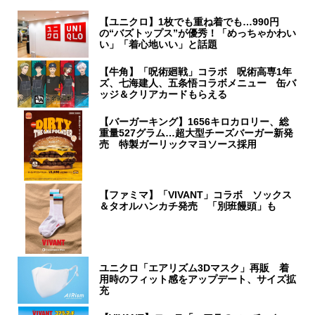
【ユニクロ】1枚でも重ね着でも…990円
の“バズトップス”が優秀！「めっちゃかわい
い」「着心地いい」と話題
【牛角】「呪術廻戦」コラボ 呪術高専1年
ズ、七海建人、五条悟コラボメニュー 缶バ
ッジ＆クリアカードもらえる
【バーガーキング】1656キロカロリー、総
重量527グラム…超大型チーズバーガー新発
売 特製ガーリックマヨソース採用
【ファミマ】「VIVANT」コラボ ソックス
＆タオルハンカチ発売 「別班饅頭」も
ユニクロ「エアリズム3Dマスク」再販 着
用時のフィット感をアップデート、サイズ拡
充