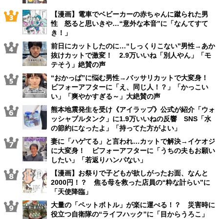
【漫画】電車でベビーカーの赤ちゃんに蹴られた男
性 怒ると思いきや…“意外な本音”に「なんてすて
き！」
前日にカットしたのに…“しっくりこない”男性→あか
抜けカットで激変！ 2.9万いいね「別人やん」「モ
テそう」絶賛の声
“おかっぱ”に悩む男性→バッサリカットで大変身！
ビフォーアフターに「え、同じ人！？」「かっこい
い」「爽やかすぎる～」大絶賛の声
熊本地震発生を受け《アイラップ》公式が紹介「ウォ
ッシャブルタンク」に1.9万いいねの反響 SNS「水
の節約になったよ」「持ってた方がよい」
妻に「ハゲてる」と言われ…カットで解決→イケオジ
に大変身！ ビフォーアフターに「うちの夫もお願い
したい」「若返りハンパない」
【漫画】お祭りで子どもが欲しがったお面、なんと
2000円！？ 焦る母を救った店員の“粋な計らい”に
「天使降臨」
大量の「ペットボトル」が楽に運べる！？ 災害時に
役立つ自衛隊の“ライフハック”に「目からうろこ」