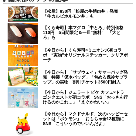
【松屋】630円「松屋の牛焼肉丼」発売
「牛カルビホルモン丼」も
【くら寿司】本マグロ「中とろ」特別価格
110円 5日間限定＆一皿“無料” 「大と
ろ」も
【今日から】くら寿司×ミニオンズ初コラ
ボ “実物”オリジナルステッカー、クリアポ
ーチ
【今日から】「サブウェイ」サマーバッグ発
売 特製「保冷バッグ」「包める保冷サブラ
ップ」の実物 割引チケット3500円封入
【今日から】ジェラート ピケ カフェ×ドラ
ゴンクエストが初コラボ SNS「おっさん行
けるのかこれ…」「えぐかわいい」
【今日から】マクドナルド、次のハッピーセ
ットは「ポケモン」 おもちゃ全12種類に
SNS「こういうのでいいんだよ」