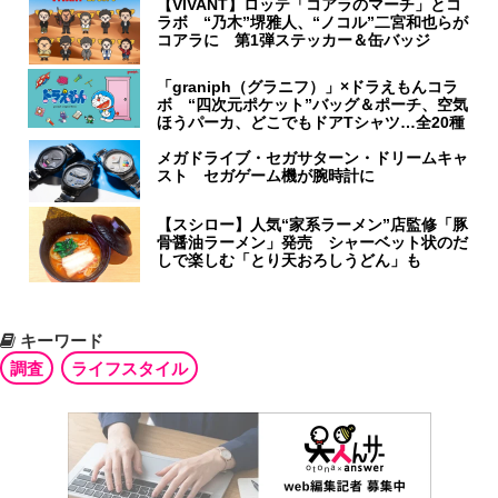
【VIVANT】ロッテ「コアラのマーチ」とコ
ラボ “乃木”堺雅人、“ノコル”二宮和也らが
コアラに 第1弾ステッカー＆缶バッジ
「graniph（グラニフ）」×ドラえもんコラ
ボ “四次元ポケット”バッグ＆ポーチ、空気
ほうパーカ、どこでもドアTシャツ…全20種
メガドライブ・セガサターン・ドリームキャ
スト セガゲーム機が腕時計に
【スシロー】人気“家系ラーメン”店監修「豚
骨醤油ラーメン」発売 シャーベット状のだ
しで楽しむ「とり天おろしうどん」も
キーワード
調査
ライフスタイル