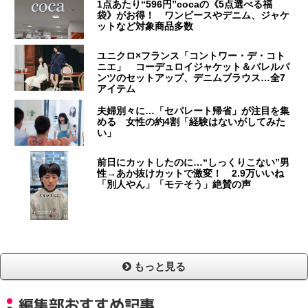
1点あたり“596円”cocaの《5点選べる福
袋》がお得！ ワンピースやデニム、ジャケ
ットなど対象商品多数
ユニクロ×フランス「コントワー・デ・コト
ニエ」 コーデュロイジャケット＆バレルパ
ンツのセットアップ、デニムブラウス…全7
アイテム
夫婦別々に…「セパレート帰省」が注目を集
める 女性の約4割「経験はないがしてみた
い」
前日にカットしたのに…“しっくりこない”男
性→あか抜けカットで激変！ 2.9万いいね
「別人やん」「モテそう」絶賛の声
もっと見る
編集部おすすめ記事