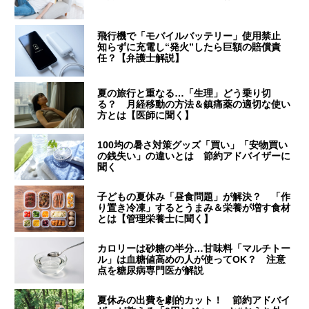
飛行機で「モバイルバッテリー」使用禁止
知らずに充電し“発火”したら巨額の賠償責
任？【弁護士解説】
夏の旅行と重なる…「生理」どう乗り切
る？ 月経移動の方法＆鎮痛薬の適切な使い
方とは【医師に聞く】
100均の暑さ対策グッズ「買い」「安物買い
の銭失い」の違いとは 節約アドバイザーに
聞く
子どもの夏休み「昼食問題」が解決？ 「作
り置き冷凍」するとうまみ＆栄養が増す食材
とは【管理栄養士に聞く】
カロリーは砂糖の半分…甘味料「マルチトー
ル」は血糖値高めの人が使ってOK？ 注意
点を糖尿病専門医が解説
夏休みの出費を劇的カット！ 節約アドバイ