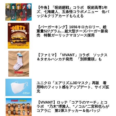
【牛角】「呪術廻戦」コラボ 呪術高専1年
ズ、七海建人、五条悟コラボメニュー 缶バ
ッジ＆クリアカードもらえる
【バーガーキング】1656キロカロリー、総
重量527グラム…超大型チーズバーガー新発
売 特製ガーリックマヨソース採用
【ファミマ】「VIVANT」コラボ ソックス
＆タオルハンカチ発売 「別班饅頭」も
ユニクロ「エアリズム3Dマスク」再販 着
用時のフィット感をアップデート、サイズ拡
充
【VIVANT】ロッテ「コアラのマーチ」とコ
ラボ “乃木”堺雅人、“ノコル”二宮和也らが
コアラに 第1弾ステッカー＆缶バッジ