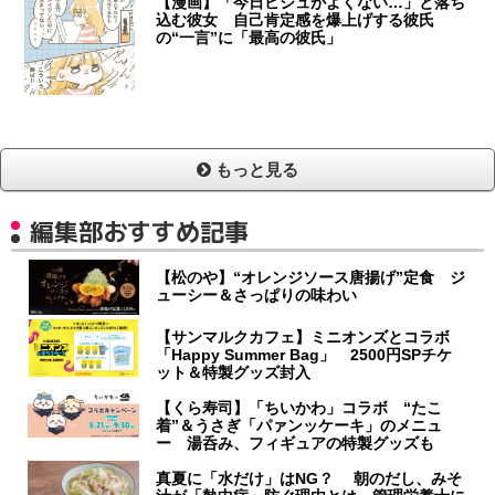
【漫画】「今日ビジュがよくない…」と落ち
込む彼女 自己肯定感を爆上げする彼氏
の“一言”に「最高の彼氏」
もっと見る
編集部おすすめ記事
【松のや】“オレンジソース唐揚げ”定食 ジ
ューシー＆さっぱりの味わい
【サンマルクカフェ】ミニオンズとコラボ
「Happy Summer Bag」 2500円SPチケ
ット＆特製グッズ封入
【くら寿司】「ちいかわ」コラボ “たこ
着”＆うさぎ「パァンッケーキ」のメニュ
ー 湯呑み、フィギュアの特製グッズも
真夏に「水だけ」はNG？ 朝のだし、みそ