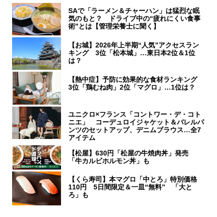
SAで「ラーメン＆チャーハン」は猛烈な眠
気のもと？ ドライブ中の“疲れにくい食事
術”とは【管理栄養士に聞く】
【お城】2026年上半期“人気”アクセスラン
キング 3位「松本城」…東日本2位＆1位
は？
【熱中症】予防に効果的な食材ランキング
3位「鶏むね肉」2位「マグロ」…1位は？
ユニクロ×フランス「コントワー・デ・コト
ニエ」 コーデュロイジャケット＆バレルパ
ンツのセットアップ、デニムブラウス…全7
アイテム
【松屋】630円「松屋の牛焼肉丼」発売
「牛カルビホルモン丼」も
【くら寿司】本マグロ「中とろ」特別価格
110円 5日間限定＆一皿“無料” 「大と
ろ」も