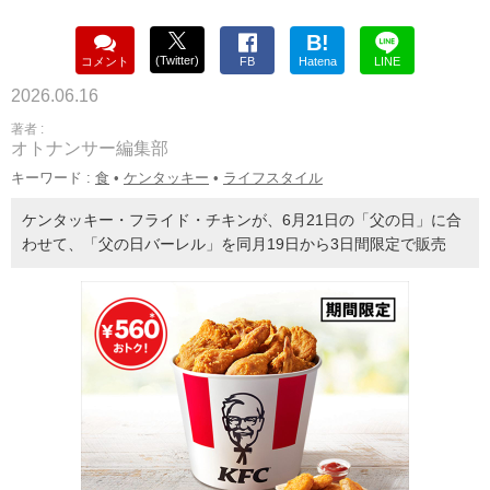
B!
(Twitter)
コメント
FB
Hatena
LINE
2026.06.16
著者 :
オトナンサー編集部
キーワード :
食
•
ケンタッキー
•
ライフスタイル
ケンタッキー・フライド・チキンが、6月21日の「父の日」に合
わせて、「父の日バーレル」を同月19日から3日間限定で販売