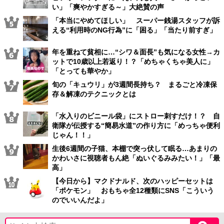
い」「爽やかすぎる～」大絶賛の声
「本当にやめてほしい」 スーパー銭湯スタッフが訴
える“利用時のNG行為”に「困る」「当たり前すぎ」
年を重ねて貧相に…“シワ＆面長”も気になる女性→カ
ットで10歳以上若返り！？「めちゃくちゃ美人に」
「とっても華やか」
旬の「キュウリ」が3週間長持ち？ まるごと冷凍保
存＆解凍のテクニックとは
「水入りのビニール袋」にストロー刺すだけ！？ 自
衛隊が伝授する“簡易水道”の作り方に「めっちゃ便利
じゃん！！」
生後6週間の子猫、本棚で突っ伏して眠る…あまりの
かわいさに視聴者もん絶「ぬいぐるみみたい！」「最
高」
【今日から】マクドナルド、次のハッピーセットは
「ポケモン」 おもちゃ全12種類にSNS「こういう
のでいいんだよ」