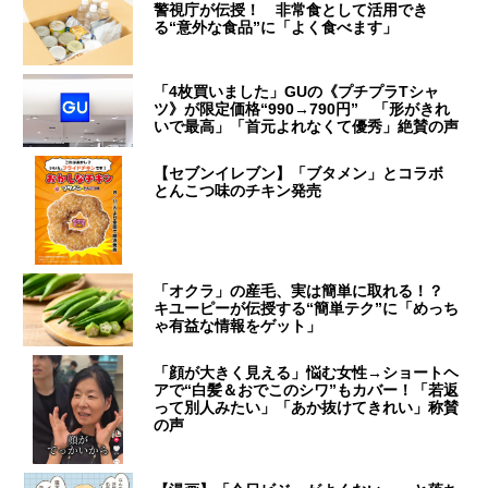
警視庁が伝授！ 非常食として活用でき
る“意外な食品”に「よく食べます」
「4枚買いました」GUの《プチプラTシャ
ツ》が限定価格“990→790円” 「形がきれ
いで最高」「首元よれなくて優秀」絶賛の声
【セブンイレブン】「ブタメン」とコラボ
とんこつ味のチキン発売
「オクラ」の産毛、実は簡単に取れる！？
キユーピーが伝授する“簡単テク”に「めっち
ゃ有益な情報をゲット」
「顔が大きく見える」悩む女性→ショートヘ
アで“白髪＆おでこのシワ”もカバー！「若返
って別人みたい」「あか抜けてきれい」称賛
の声