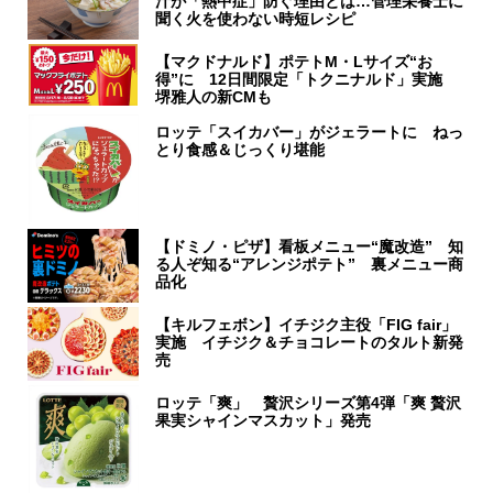
汁が「熱中症」防ぐ理由とは…管理栄養士に
聞く火を使わない時短レシピ
【マクドナルド】ポテトM・Lサイズ“お
得”に 12日間限定「トクニナルド」実施
堺雅人の新CMも
ロッテ「スイカバー」がジェラートに ねっ
とり食感＆じっくり堪能
【ドミノ・ピザ】看板メニュー“魔改造” 知
る人ぞ知る“アレンジポテト” 裏メニュー商
品化
【キルフェボン】イチジク主役「FIG fair」
実施 イチジク＆チョコレートのタルト新発
売
ロッテ「爽」 贅沢シリーズ第4弾「爽 贅沢
果実シャインマスカット」発売