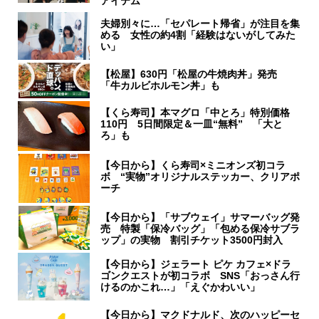
アイテム
夫婦別々に…「セパレート帰省」が注目を集
める 女性の約4割「経験はないがしてみた
い」
【松屋】630円「松屋の牛焼肉丼」発売
「牛カルビホルモン丼」も
【くら寿司】本マグロ「中とろ」特別価格
110円 5日間限定＆一皿“無料” 「大と
ろ」も
【今日から】くら寿司×ミニオンズ初コラ
ボ “実物”オリジナルステッカー、クリアポ
ーチ
【今日から】「サブウェイ」サマーバッグ発
売 特製「保冷バッグ」「包める保冷サブラ
ップ」の実物 割引チケット3500円封入
【今日から】ジェラート ピケ カフェ×ドラ
ゴンクエストが初コラボ SNS「おっさん行
けるのかこれ…」「えぐかわいい」
【今日から】マクドナルド、次のハッピーセ