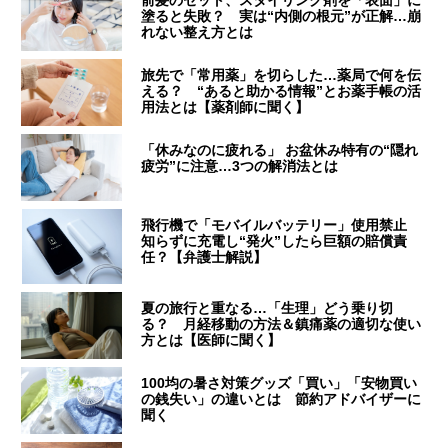
前髪のセット、スタイリング剤を「表面」に
塗ると失敗？ 実は“内側の根元”が正解…崩
れない整え方とは
旅先で「常用薬」を切らした…薬局で何を伝
える？ “あると助かる情報”とお薬手帳の活
用法とは【薬剤師に聞く】
「休みなのに疲れる」 お盆休み特有の“隠れ
疲労”に注意…3つの解消法とは
飛行機で「モバイルバッテリー」使用禁止
知らずに充電し“発火”したら巨額の賠償責
任？【弁護士解説】
夏の旅行と重なる…「生理」どう乗り切
る？ 月経移動の方法＆鎮痛薬の適切な使い
方とは【医師に聞く】
100均の暑さ対策グッズ「買い」「安物買い
の銭失い」の違いとは 節約アドバイザーに
聞く