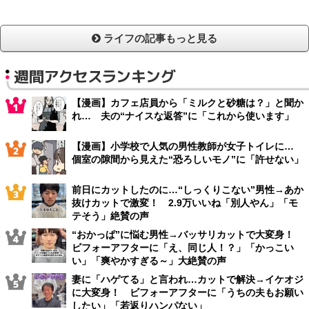
ライフの記事もっと見る
週間アクセスランキング
【漫画】カフェ店員から「ミルクと砂糖は？」と聞か
れ… 夫の“ナイスな返答”に「これから使います」
【漫画】小学校で人気の男性教師が女子トイレに…
個室の隙間から見えた“恐ろしいモノ”に「許せない」
前日にカットしたのに…“しっくりこない”男性→あか
抜けカットで激変！ 2.9万いいね「別人やん」「モ
テそう」絶賛の声
“おかっぱ”に悩む男性→バッサリカットで大変身！
ビフォーアフターに「え、同じ人！？」「かっこい
い」「爽やかすぎる～」大絶賛の声
妻に「ハゲてる」と言われ…カットで解決→イケオジ
に大変身！ ビフォーアフターに「うちの夫もお願い
したい」「若返りハンパない」