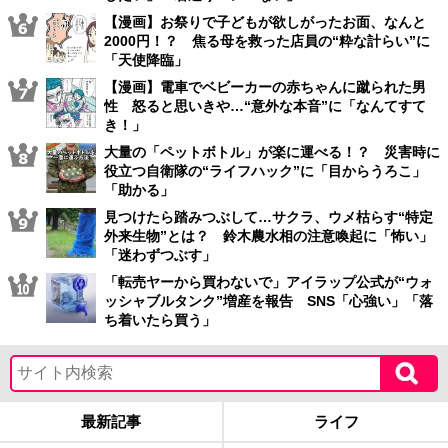
【漫画】お祭りで子どもが欲しがったお面、なんと
2000円！？ 焦る母を救った店員の“粋な計らい”に
「天使降臨」
【漫画】電車でベビーカーの赤ちゃんに蹴られた男
性 怒ると思いきや…“意外な本音”に「なんてすて
き！」
大量の「ペットボトル」が楽に運べる！？ 災害時に
役立つ自衛隊の“ライフハック”に「目からうろこ」
「助かる」
見つけたら踏みつぶして…サクラ、ウメ枯らす“特定
外来生物”とは？ 鈴木農水相の注意喚起に「怖い」
「迷わずつぶす」
「転売ヤーから買わないで」アイラップ公式が“ウォ
ッシャブルタンク”増産を報告 SNS「心強い」「落
ち着いたら買う」
最新記事
ライフ