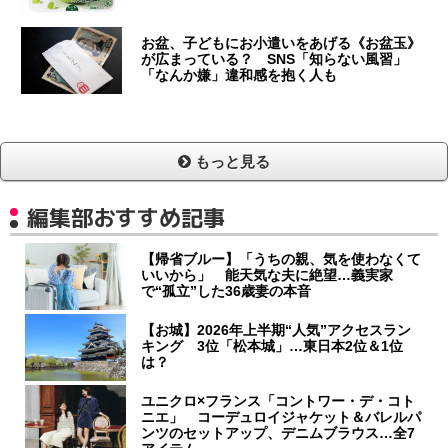
お盆、子どもにお小遣いをあげる《お盆玉》
が広まっている？ SNS「知らない風習」
「なんか嫌」違和感を抱く人も
もっと見る
編集部おすすめ記事
【帰省ブルー】「うちの親、気を使わなくて
いいから」 能天気な夫に絶望…義実家
で“孤立”した36歳妻の本音
【お城】2026年上半期“人気”アクセスラン
キング 3位「松本城」…東日本2位＆1位
は？
ユニクロ×フランス「コントワー・デ・コト
ニエ」 コーデュロイジャケット＆バレルパ
ンツのセットアップ、デニムブラウス…全7