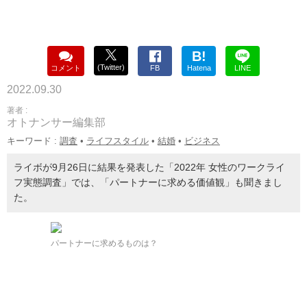
B!
(Twitter)
コメント
FB
Hatena
LINE
2022.09.30
著者 :
オトナンサー編集部
キーワード :
調査
•
ライフスタイル
•
結婚
•
ビジネス
ライボが9月26日に結果を発表した「2022年 女性のワークライ
フ実態調査」では、「パートナーに求める価値観」も聞きまし
た。
パートナーに求めるものは？