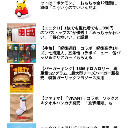
ットは「ポケモン」 おもちゃ全12種類に
SNS「こういうのでいいんだよ」
【ユニクロ】1枚でも重ね着でも…990円
の“バズトップス”が優秀！「めっちゃかわい
い」「着心地いい」と話題
【牛角】「呪術廻戦」コラボ 呪術高専1年
ズ、七海建人、五条悟コラボメニュー 缶バ
ッジ＆クリアカードもらえる
【バーガーキング】1656キロカロリー、総
重量527グラム…超大型チーズバーガー新発
売 特製ガーリックマヨソース採用
【ファミマ】「VIVANT」コラボ ソックス
＆タオルハンカチ発売 「別班饅頭」も