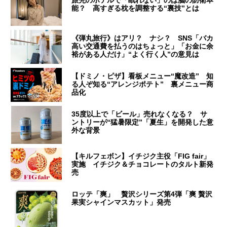
旅先のホテルで「眠れない」のは脳の防衛本
能？ 高すぎる枕を調整する“裏技”とは
《弾丸旅行》はアリ？ ナシ？ SNS「バカ
高い交通費を払うのはちょっと」「お金に余
裕がある人だけ」“よく行く人”の意見は
【ドミノ・ピザ】看板メニュー“魔改造” 知
る人ぞ知る“アレンジポテト” 裏メニュー商
品化
35度以上で「ビール」売れなくなる？ サ
ントリーが“猛暑限定”「夏生」を開発した意
外な背景
【キルフェボン】イチジク主役「FIG fair」
実施 イチジク＆チョコレートのタルト新発
売
ロッテ「爽」 贅沢シリーズ第4弾「爽 贅沢
果実シャインマスカット」発売