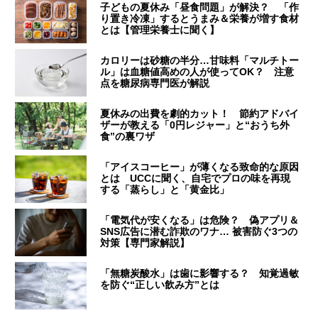
子どもの夏休み「昼食問題」が解決？ 「作
り置き冷凍」するとうまみ＆栄養が増す食材
とは【管理栄養士に聞く】
カロリーは砂糖の半分…甘味料「マルチトー
ル」は血糖値高めの人が使ってOK？ 注意
点を糖尿病専門医が解説
夏休みの出費を劇的カット！ 節約アドバイ
ザーが教える「0円レジャー」と“おうち外
食”の裏ワザ
「アイスコーヒー」が薄くなる致命的な原因
とは UCCに聞く、自宅でプロの味を再現
する「蒸らし」と「黄金比」
「電気代が安くなる」は危険？ 偽アプリ＆
SNS広告に潜む詐欺のワナ… 被害防ぐ3つの
対策【専門家解説】
「無糖炭酸水」は歯に影響する？ 知覚過敏
を防ぐ“正しい飲み方”とは