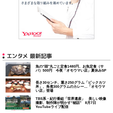
エンタメ 最新記事
魚の“頭”丸ごと定食1480円、お魚定食（サ
バ）500円 今夜「オモウマい店」夏休みSP
長さ30センチ、重さ250グラム「ビックカツ
丼」、角煮300グラムのカレー…「オモウマ
い店」登場
TBS系・紀行番組「世界遺産」 美しい映像
撮影、制作陣が明かす“秘話” 8月7日
YouTubeライブ配信