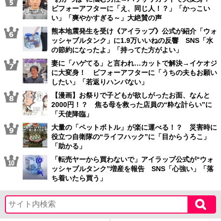
ビフォーアフターに「え、同じ人！？」「かっこい
い」「爽やかすぎる～」大絶賛の声
熊本地震発生を受け《アイラップ》公式が紹介「ウォ
ッシャブルタンク」に1.9万いいねの反響 SNS「水
の節約になったよ」「持ってた方がよい」
妻に「ハゲてる」と言われ…カットで解決→イケオジ
に大変身！ ビフォーアフターに「うちの夫もお願い
したい」「若返りハンパない」
【漫画】お祭りで子どもが欲しがったお面、なんと
2000円！？ 焦る母を救った店員の“粋な計らい”に
「天使降臨」
大量の「ペットボトル」が楽に運べる！？ 災害時に
役立つ自衛隊の“ライフハック”に「目からうろこ」
「助かる」
「転売ヤーから買わないで」アイラップ公式が“ウォ
ッシャブルタンク”増産を報告 SNS「心強い」「落
ち着いたら買う」