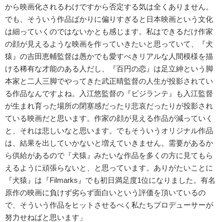
から映画化されるわけですから否定する気は全くありません。
でも、そういう作品ばかりに偏りすぎると日本映画という文化
は細っていくのではないかとも感じます。私はできるだけ作家
の顔が見えるような映画を作っていきたいと思っていて、『犬
猿』の吉田恵輔監督は愚かでも愛すべきリアルな人間模様を描
ける稀有な才能のある人だし、『百円の恋』は足立紳という脚
本家と二人三脚でやってきた武正晴監督の人生が投影されてい
る作品なんですよね。入江悠監督の『ビジランテ』も入江監督
が生まれ育った場所の閉塞感だったり悲哀だったりが投影され
ている映画だと思います。作家の顔が見える作品が減っていく
と、それは悲しいなと思います。でもそういうオリジナル作品
は、結果を出していかないと増えていきません。需要があるか
ら供給があるので『犬猿』みたいな作品を多くの方に見てもら
えるように頑張らないと、と思っています。ありがたいことに
『犬猿』は『Filmarks』でも初日満足度1位になりました。有名
原作の映画に負けず劣らず面白いという評価を頂いているの
で、そういう作品をヒットさせるべく私たちプロデューサーが
努力せねばと思います」