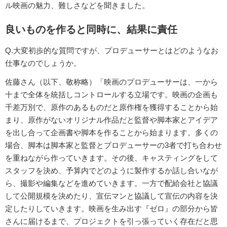
ル映画の魅力、難しさなどを聞きました。
良いものを作ると同時に、結果に責任
Q.大変初歩的な質問ですが、プロデューサーとはどのようなお
仕事なのでしょうか。
佐藤さん（以下、敬称略）「映画のプロデューサーは、一から
十まで全体を統括しコントロールする立場です。映画の企画も
千差万別で、原作のあるものだと原作権を獲得することから始
まり、原作がないオリジナル作品だと監督や脚本家とアイデア
を出し合って企画書や脚本を作ることから始まります。多くの
場合、脚本は脚本家と監督とプロデューサーの3者で打ち合わせ
を重ねながら作っていきます。その後、キャスティングをして
スタッフを決め、予算内でどのように製作するか話し合いなが
ら、撮影や編集などを進めていきます。一方で配給会社と協議
して公開規模を決めたり、宣伝マンと協議して宣伝の内容を決
定したりしていきます。映画を生み出す『ゼロ』の部分から皆
さんに届けるまで、プロジェクトを引っ張っていく存在だと思