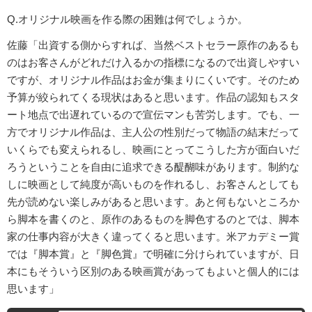
Q.オリジナル映画を作る際の困難は何でしょうか。
佐藤「出資する側からすれば、当然ベストセラー原作のあるも
のはお客さんがどれだけ入るかの指標になるので出資しやすい
ですが、オリジナル作品はお金が集まりにくいです。そのため
予算が絞られてくる現状はあると思います。作品の認知もスタ
ート地点で出遅れているので宣伝マンも苦労します。でも、一
方でオリジナル作品は、主人公の性別だって物語の結末だって
いくらでも変えられるし、映画にとってこうした方が面白いだ
ろうということを自由に追求できる醍醐味があります。制約な
しに映画として純度が高いものを作れるし、お客さんとしても
先が読めない楽しみがあると思います。あと何もないところか
ら脚本を書くのと、原作のあるものを脚色するのとでは、脚本
家の仕事内容が大きく違ってくると思います。米アカデミー賞
では『脚本賞』と『脚色賞』で明確に分けられていますが、日
本にもそういう区別のある映画賞があってもよいと個人的には
思います」