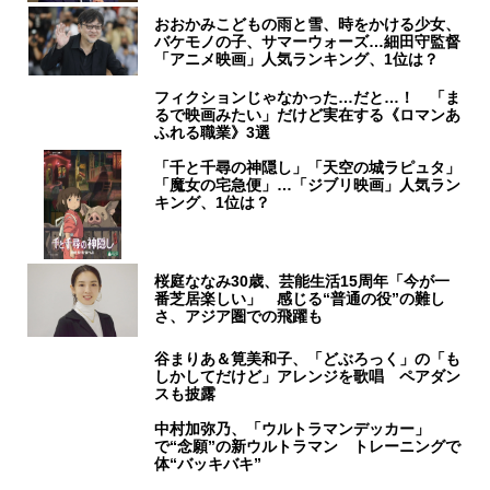
おおかみこどもの雨と雪、時をかける少女、
バケモノの子、サマーウォーズ…細田守監督
「アニメ映画」人気ランキング、1位は？
フィクションじゃなかった…だと…！ 「ま
るで映画みたい」だけど実在する《ロマンあ
ふれる職業》3選
「千と千尋の神隠し」「天空の城ラピュタ」
「魔女の宅急便」…「ジブリ映画」人気ラン
キング、1位は？
桜庭ななみ30歳、芸能生活15周年「今が一
番芝居楽しい」 感じる“普通の役”の難し
さ、アジア圏での飛躍も
谷まりあ＆筧美和子、「どぶろっく」の「も
しかしてだけど」アレンジを歌唱 ペアダン
スも披露
中村加弥乃、「ウルトラマンデッカー」
で“念願”の新ウルトラマン トレーニングで
体“バッキバキ”