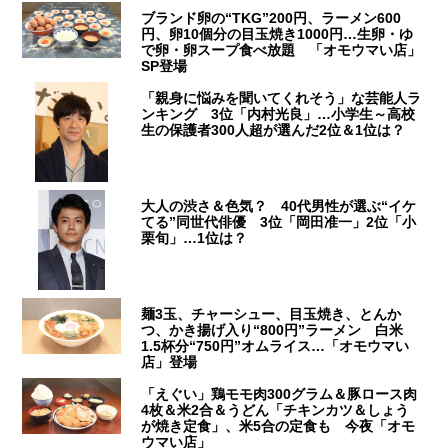
ブランド卵の“TKG”200円、ラーメン600
円、卵10個分の目玉焼き1000円…生卵・ゆ
で卵・卵スープ食べ放題 「オモウマい店」
SP登場
「親身に悩みを聞いてくれそう」な芸能人ラ
ンキング 3位「内村光良」…小学生～高校
生の保護者300人超が選んだ2位＆1位は？
大人の渋さ＆色気？ 40代男性が選ぶ“イケ
てる”同世代俳優 3位「岡田准一」2位「小
栗旬」…1位は？
麺3玉、チャーシュー、目玉焼き、とんか
つ、かき揚げ入り“800円”ラーメン 白米
1.5杯分“750円”オムライス…「オモウマい
店」登場
「えぐい」鶏モモ肉300グラム＆豚ロース肉
4枚＆米2合＆うどん「チキンカツ＆しょう
が焼き定食」、米5合の定食も 今夜「オモ
ウマい店」