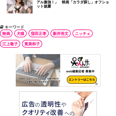
アル激強！」 映画「カラダ探し」オフショ
ット披露
キーワード
映画
犬猿
窪田正孝
新井浩文
ニッチェ
江上敬子
筧美和子