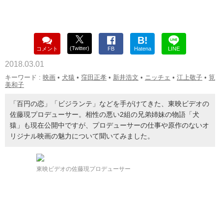
B!
(Twitter)
コメント
FB
Hatena
LINE
2018.03.01
キーワード :
映画
•
犬猿
•
窪田正孝
•
新井浩文
•
ニッチェ
•
江上敬子
•
筧
美和子
「百円の恋」「ビジランテ」などを手がけてきた、東映ビデオの
佐藤現プロデューサー。相性の悪い2組の兄弟姉妹の物語「犬
猿」も現在公開中ですが、プロデューサーの仕事や原作のないオ
リジナル映画の魅力について聞いてみました。
東映ビデオの佐藤現プロデューサー