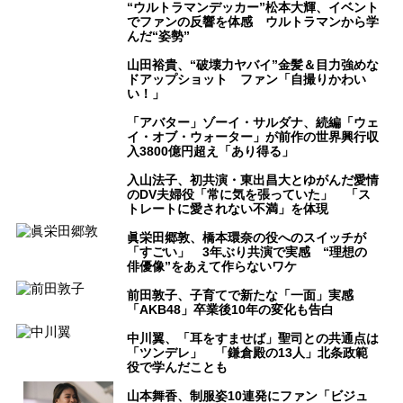
“ウルトラマンデッカー”松本大輝、イベント
でファンの反響を体感 ウルトラマンから学
んだ“姿勢”
山田裕貴、“破壊力ヤバイ”金髪＆目力強めな
ドアップショット ファン「自撮りかわい
い！」
「アバター」ゾーイ・サルダナ、続編「ウェ
イ・オブ・ウォーター」が前作の世界興行収
入3800億円超え「あり得る」
入山法子、初共演・東出昌大とゆがんだ愛情
のDV夫婦役「常に気を張っていた」 「ス
トレートに愛されない不満」を体現
眞栄田郷敦、橋本環奈の役へのスイッチが
「すごい」 3年ぶり共演で実感 “理想の
俳優像”をあえて作らないワケ
前田敦子、子育てで新たな「一面」実感
「AKB48」卒業後10年の変化も告白
中川翼、「耳をすませば」聖司との共通点は
「ツンデレ」 「鎌倉殿の13人」北条政範
役で学んだことも
山本舞香、制服姿10連発にファン「ビジュ