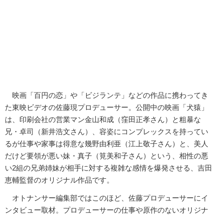
映画「百円の恋」や「ビジランテ」などの作品に携わってき
た東映ビデオの佐藤現プロデューサー。公開中の映画「犬猿」
は、印刷会社の営業マン金山和成（窪田正孝さん）と粗暴な
兄・卓司（新井浩文さん）、容姿にコンプレックスを持ってい
るが仕事や家事は得意な幾野由利亜（江上敬子さん）と、美人
だけど要領が悪い妹・真子（筧美和子さん）という、相性の悪
い2組の兄弟姉妹が相手に対する複雑な感情を爆発させる、吉田
恵輔監督のオリジナル作品です。
オトナンサー編集部ではこのほど、佐藤プロデューサーにイ
ンタビュー取材。プロデューサーの仕事や原作のないオリジナ