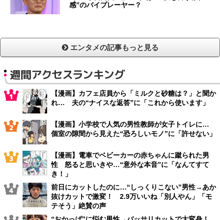
感”のバイプレーヤー？
エンタメの記事もっと見る
週間アクセスランキング
【漫画】カフェ店員から「ミルクと砂糖は？」と聞か
れ… 夫の“ナイスな返答”に「これから使います」
【漫画】小学校で人気の男性教師が女子トイレに…
個室の隙間から見えた“恐ろしいモノ”に「許せない」
【漫画】電車でベビーカーの赤ちゃんに蹴られた男
性 怒ると思いきや…“意外な本音”に「なんてすて
き！」
前日にカットしたのに…“しっくりこない”男性→あか
抜けカットで激変！ 2.9万いいね「別人やん」「モ
テそう」絶賛の声
“おかっぱ”に悩む男性→バッサリカットで大変身！