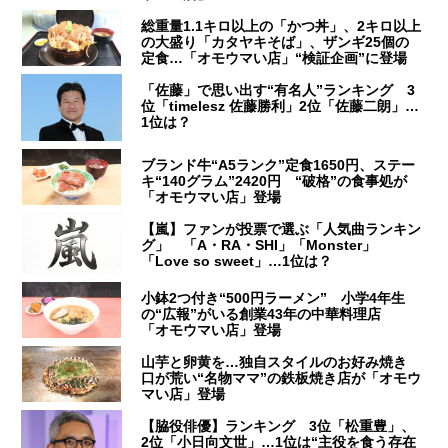
総重量1.1キロ以上の「かつ丼」、2キロ以上
の大盛り「カタヤキそば」、ザンギ25個の
定食…「オモウマい店」“検証企画”に登場
「佐藤」で思い出す“有名人”ランキング 3
位「timelesz 佐藤勝利」2位「佐藤二朗」…
1位は？
ブランド牛“A5ランク”定食1650円、ステー
キ“140グラム”2420円 “破格”の食事処が
「オモウマい店」登場
【嵐】ファンが投票で選ぶ「人気曲ランキン
グ」 「A・RA・SHI」「Monster」
「Love so sweet」…1位は？
小鉢2つ付き“500円ラーメン” 小学4年生
の“広報”がいる創業43年の中華料理店
「オモウマい店」登場
山芋と卵黄を…独自スタイルのお好み焼き
口が荒い“名物ママ”の鉄板焼き店が「オモウ
マい店」登場
【脇役俳優】ランキング 3位「松重豊」、
2位「小日向文世」…1位は“主役を食う存在