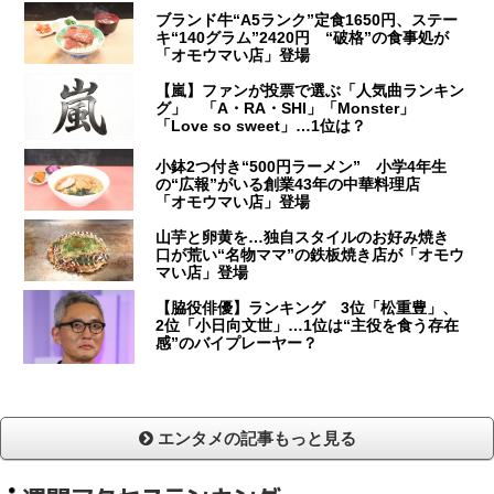
ブランド牛“A5ランク”定食1650円、ステー
キ“140グラム”2420円 “破格”の食事処が
「オモウマい店」登場
【嵐】ファンが投票で選ぶ「人気曲ランキン
グ」 「A・RA・SHI」「Monster」
「Love so sweet」…1位は？
小鉢2つ付き“500円ラーメン” 小学4年生
の“広報”がいる創業43年の中華料理店
「オモウマい店」登場
山芋と卵黄を…独自スタイルのお好み焼き
口が荒い“名物ママ”の鉄板焼き店が「オモウ
マい店」登場
【脇役俳優】ランキング 3位「松重豊」、
2位「小日向文世」…1位は“主役を食う存在
感”のバイプレーヤー？
エンタメの記事もっと見る