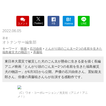
B!
(Twitter)
コメント
FB
Hatena
LINE
2022.06.05
著者 :
オトナンサー編集部
キーワード :
映画
•
石川由依
•
とんがり頭のごん太ー2つの名前を生きた
福島被災犬の物語ー
•
斉藤暁
東日本大震災で被災した犬のごん太が懸命に生きる姿を描く長編
アニメ映画「とんがり頭のごん太ー2つの名前を生きた福島被災
犬の物語ー」が6月3日から公開。声優の石川由依さん、置鮎龍太
郎さん、俳優の斉藤暁さんらが出演する感動作です。
（C）ワオ・コーポレーション／光文社（アニメ！アニ
メ！）