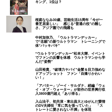
キング、1位は？
桜庭ななみ30歳、芸能生活15周年「今が一
番芝居楽しい」 感じる“普通の役”の難し
さ、アジア圏での飛躍も
中村加弥乃、「ウルトラマンデッカー」
で“念願”の新ウルトラマン トレーニングで
体“バッキバキ”
“ウルトラマンデッカー”松本大輝、イベント
でファンの反響を体感 ウルトラマンから学
んだ“姿勢”
山田裕貴、“破壊力ヤバイ”金髪＆目力強めな
ドアップショット ファン「自撮りかわい
い！」
「アバター」ゾーイ・サルダナ、続編「ウェ
イ・オブ・ウォーター」が前作の世界興行収
入3800億円超え「あり得る」
入山法子、初共演・東出昌大とゆがんだ愛情
のDV夫婦役「常に気を張っていた」 「ス
トレートに愛されない不満」を体現