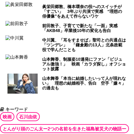
眞栄田郷敦、橋本環奈の役へのスイッチが
「すごい」 3年ぶり共演で実感 “理想の
俳優像”をあえて作らないワケ
前田敦子、子育てで新たな「一面」実感
「AKB48」卒業後10年の変化も告白
中川翼、「耳をすませば」聖司との共通点は
「ツンデレ」 「鎌倉殿の13人」北条政範
役で学んだことも
山本舞香、制服姿10連発にファン「ビジュ
アル激強！」 映画「カラダ探し」オフショ
ット披露
山本舞香「本当に結婚したいって人が現れな
い」 理想の結婚相手、告白 空手「嫌々」
の過去も
キーワード
映画
石川由依
とんがり頭のごん太ー2つの名前を生きた福島被災犬の物語ー