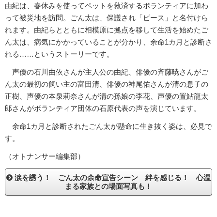
由紀は、春休みを使ってペットを救済するボランティアに加わ
って被災地を訪問。ごん太は、保護され「ピース」と名付けら
れます。由紀らとともに相模原に拠点を移して生活を始めたご
ん太は、病気にかかっていることが分かり、余命1カ月と診断さ
れる……というストーリーです。
声優の石川由依さんが主人公の由紀、俳優の斉藤暁さんがご
ん太の最初の飼い主の富田清、俳優の神尾佑さんが清の息子の
正樹、声優の本泉莉奈さんが清の孫娘の李花、声優の置鮎龍太
郎さんがボランティア団体の石原代表の声を演じています。
余命1カ月と診断されたごん太が懸命に生き抜く姿は、必見で
す。
（オトナンサー編集部）
涙を誘う！ ごん太の余命宣告シーン 絆を感じる！ 心温
まる家族との場面写真も！