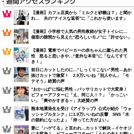
週間アクセスランキング
【漫画】カフェ店員から「ミルクと砂糖は？」と聞か
れ… 夫の“ナイスな返答”に「これから使います」
【漫画】小学校で人気の男性教師が女子トイレに…
個室の隙間から見えた“恐ろしいモノ”に「許せない」
【漫画】電車でベビーカーの赤ちゃんに蹴られた男
性 怒ると思いきや…“意外な本音”に「なんてすて
き！」
前日にカットしたのに…“しっくりこない”男性→あか
抜けカットで激変！ 2.9万いいね「別人やん」「モ
テそう」絶賛の声
“おかっぱ”に悩む男性→バッサリカットで大変身！
ビフォーアフターに「え、同じ人！？」「かっこい
い」「爽やかすぎる～」大絶賛の声
熊本地震発生を受け《アイラップ》公式が紹介「ウォ
ッシャブルタンク」に1.9万いいねの反響 SNS「水
の節約になったよ」「持ってた方がよい」
妻に「ハゲてる」と言われ…カットで解決→イケオジ
に大変身！ ビフォーアフターに「うちの夫もお願い