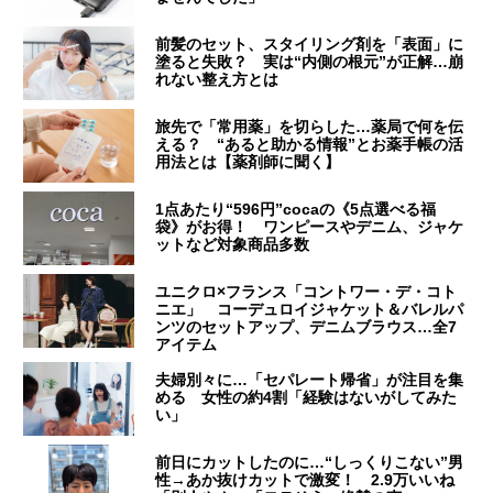
前髪のセット、スタイリング剤を「表面」に
塗ると失敗？ 実は“内側の根元”が正解…崩
れない整え方とは
旅先で「常用薬」を切らした…薬局で何を伝
える？ “あると助かる情報”とお薬手帳の活
用法とは【薬剤師に聞く】
1点あたり“596円”cocaの《5点選べる福
袋》がお得！ ワンピースやデニム、ジャケ
ットなど対象商品多数
ユニクロ×フランス「コントワー・デ・コト
ニエ」 コーデュロイジャケット＆バレルパ
ンツのセットアップ、デニムブラウス…全7
アイテム
夫婦別々に…「セパレート帰省」が注目を集
める 女性の約4割「経験はないがしてみた
い」
前日にカットしたのに…“しっくりこない”男
性→あか抜けカットで激変！ 2.9万いいね