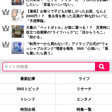
したい」「若返りハンパない」
【漫画】お祭りで子どもが欲しがったお面、なんと
2000円！？ 焦る母を救った店員の“粋な計らい”に
「天使降臨」
大量の「ペットボトル」が楽に運べる！？ 災害時に
役立つ自衛隊の“ライフハック”に「目からうろこ」
「助かる」
「転売ヤーから買わないで」アイラップ公式が“ウォ
ッシャブルタンク”増産を報告 SNS「心強い」「落
ち着いたら買う」
最新記事
ライフ
SNSトピック
リサーチ
トレンド
エンタメ
特別企画
特集一覧