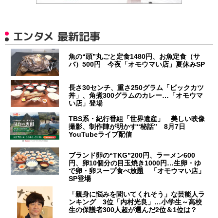
エンタメ 最新記事
魚の“頭”丸ごと定食1480円、お魚定食（サ
バ）500円 今夜「オモウマい店」夏休みSP
長さ30センチ、重さ250グラム「ビックカツ
丼」、角煮300グラムのカレー…「オモウマ
い店」登場
TBS系・紀行番組「世界遺産」 美しい映像
撮影、制作陣が明かす“秘話” 8月7日
YouTubeライブ配信
ブランド卵の“TKG”200円、ラーメン600
円、卵10個分の目玉焼き1000円…生卵・ゆ
で卵・卵スープ食べ放題 「オモウマい店」
SP登場
「親身に悩みを聞いてくれそう」な芸能人ラ
ンキング 3位「内村光良」…小学生～高校
生の保護者300人超が選んだ2位＆1位は？