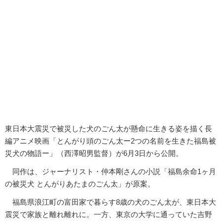
東日本大震災で被災した犬のごん太が懸命に生きる姿を描く長
編アニメ映画「とんがり頭のごん太ー2つの名前を生きた福島被
災犬の物語ー」（西澤昭男監督）が6月3日から公開。
同作は、ジャーナリスト・仲本剛さんの小説「福島余命1ヶ月
の被災犬 とんがりあたまのごん太」が原案。
福島県浪江町の富田家で暮らす8歳の犬のごん太が、東日本大
震災で家族と離れ離れに。一方、東京の大学に通っていた吉野