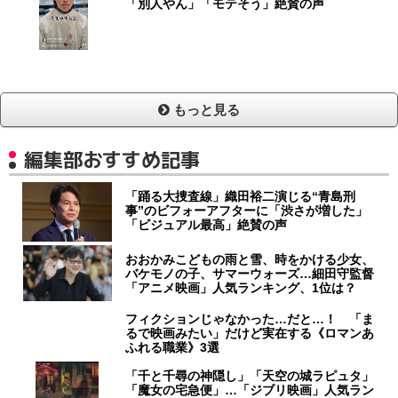
「別人やん」「モテそう」絶賛の声
もっと見る
編集部おすすめ記事
「踊る大捜査線」織田裕二演じる“青島刑
事”のビフォーアフターに「渋さが増した」
「ビジュアル最高」絶賛の声
おおかみこどもの雨と雪、時をかける少女、
バケモノの子、サマーウォーズ…細田守監督
「アニメ映画」人気ランキング、1位は？
フィクションじゃなかった…だと…！ 「ま
るで映画みたい」だけど実在する《ロマンあ
ふれる職業》3選
「千と千尋の神隠し」「天空の城ラピュタ」
「魔女の宅急便」…「ジブリ映画」人気ラン