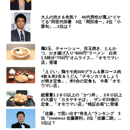
大人の渋さ＆色気？ 40代男性が選ぶ“イケ
てる”同世代俳優 3位「岡田准一」2位「小
栗旬」…1位は？
麺3玉、チャーシュー、目玉焼き、とんか
つ、かき揚げ入り“800円”ラーメン 白米
1.5杯分“750円”オムライス…「オモウマい
店」登場
「えぐい」鶏モモ肉300グラム＆豚ロース肉
4枚＆米2合＆うどん「チキンカツ＆しょう
が焼き定食」、米5合の定食も 今夜「オモ
ウマい店」
総重量1.1キロ以上の「かつ丼」、2キロ以上
の大盛り「カタヤキそば」、ザンギ25個の
定食…「オモウマい店」“検証企画”に登場
「佐藤」で思い出す“有名人”ランキング 3
位「timelesz 佐藤勝利」2位「佐藤二朗」…
1位は？