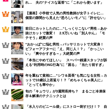
れ… 夫の“ナイスな返答”に「これから使います」
【漫画】小学校で人気の男性教師が女子トイレに…
個室の隙間から見えた“恐ろしいモノ”に「許せない」
前日にカットしたのに…“しっくりこない”男性→あか
抜けカットで激変！ 2.9万いいね「別人やん」「モ
テそう」絶賛の声
“おかっぱ”に悩む男性→バッサリカットで大変身！
ビフォーアフターに「え、同じ人！？」「かっこい
い」「爽やかすぎる～」大絶賛の声
「本当にやめてほしい」 スーパー銭湯スタッフが訴
える“利用時のNG行為”に「困る」「当たり前すぎ」
年を重ねて貧相に…“シワ＆面長”も気になる女性→カ
ットで10歳以上若返り！？「めちゃくちゃ美人に」
「とっても華やか」
旬の「キュウリ」が3週間長持ち？ まるごと冷凍保
存＆解凍のテクニックとは
「水入りのビニール袋」にストロー刺すだけ！？ 自