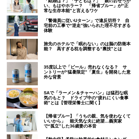
「結婚は？」「子どもは？」 親のおせっか
い、もはやホラー？ 「帰省ブルー」が“正
常な生存本能”と言えるワケ
「警備員に従いUターン」で違反切符？ 自
宅前の工事で“逆走”強いられた理不尽すぎる
体験
旅先のホテルで「眠れない」のは脳の防衛本
能？ 高すぎる枕を調整する“裏技”とは
35度以上で「ビール」売れなくなる？ サ
ントリーが“猛暑限定”「夏生」を開発した意
外な背景
SAで「ラーメン＆チャーハン」は猛烈な眠
気のもと？ ドライブ中の“疲れにくい食事
術”とは【管理栄養士に聞く】
【帰省ブルー】「うちの親、気を使わなくて
いいから」 能天気な夫に絶望…義実家
で“孤立”した36歳妻の本音