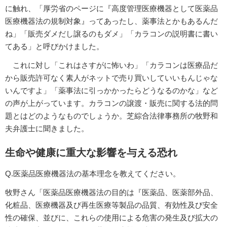
に触れ、「厚労省のページに『高度管理医療機器として医薬品
医療機器法の規制対象』ってあったし、薬事法とかもあるんだ
ね」「販売ダメだし譲るのもダメ」「カラコンの説明書に書い
てある」と呼びかけました。
これに対し「これはさすがに怖いわ」「カラコンは医療品だ
から販売許可なく素人がネットで売り買いしていいもんじゃな
いんですよ」「薬事法に引っかかったらどうなるのかな」など
の声が上がっています。カラコンの譲渡・販売に関する法的問
題とはどのようなものでしょうか。芝綜合法律事務所の牧野和
夫弁護士に聞きました。
生命や健康に重大な影響を与える恐れ
Q.医薬品医療機器法の基本理念を教えてください。
牧野さん「医薬品医療機器法の目的は『医薬品、医薬部外品、
化粧品、医療機器及び再生医療等製品の品質、有効性及び安全
性の確保、並びに、これらの使用による危害の発生及び拡大の