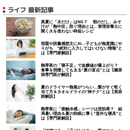
ライフ 最新記事
真夏に「水だけ」はNG？ 朝のだし、みそ
汁が「熱中症」防ぐ理由とは…管理栄養士に
聞く火を使わない時短レシピ
宿題や読書感想文にAI…子どもが無意識にや
りがち “絶対に入力してはいけない情報”と
は【専門家解説】
熱帯夜の「寝不足」で血糖値が爆上がり？
食事を我慢しても太る“夏の盲点”とは【糖尿
病専門医が解説】
夏のドライヤー熱風がつらい…髪がすぐ乾く
当て方＆タオルドライの“神テク”とは【美容
師解説】
熱帯夜に「接触冷感」シーツは逆効果？ 結
局暑い理由＆夏の快眠に導く“意外な寝具”と
は【専門家解説】