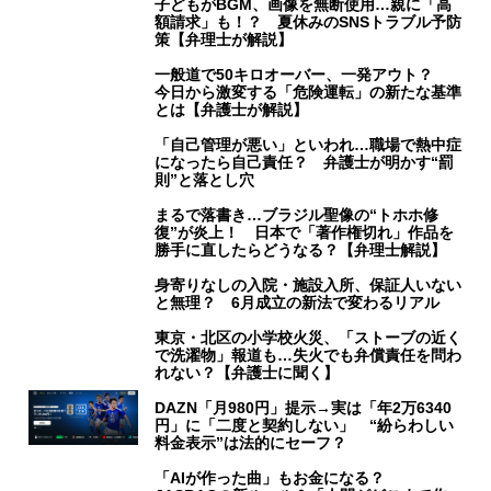
子どもがBGM、画像を無断使用…親に「高
額請求」も！？ 夏休みのSNSトラブル予防
策【弁理士が解説】
一般道で50キロオーバー、一発アウト？
今日から激変する「危険運転」の新たな基準
とは【弁護士が解説】
「自己管理が悪い」といわれ…職場で熱中症
になったら自己責任？ 弁護士が明かす“罰
則”と落とし穴
まるで落書き…ブラジル聖像の“トホホ修
復”が炎上！ 日本で「著作権切れ」作品を
勝手に直したらどうなる？【弁理士解説】
身寄りなしの入院・施設入所、保証人いない
と無理？ 6月成立の新法で変わるリアル
東京・北区の小学校火災、「ストーブの近く
で洗濯物」報道も…失火でも弁償責任を問わ
れない？【弁護士に聞く】
DAZN「月980円」提示→実は「年2万6340
円」に「二度と契約しない」 “紛らわしい
料金表示”は法的にセーフ？
「AIが作った曲」もお金になる？