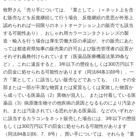
牧野さん「売り手については、『業として』（＝ネット上を含
む販売などを反復継続して行う場合、反復継続の意思が外形上
認められれば一回限りのネットオークション上の販売でも該当
する可能性あり）、おしゃれ用カラーコンタクトレンズの製
造・輸入を行う場合は厚生労働大臣の承認が、その販売にあた
っては都道府県知事の販売業の許可および販売管理者の設置が
それぞれ義務付けられています（医薬品医療機器法第39条な
ど）。これに違反すると、3年以下の懲役もしくは300万円以下
の罰金に処せられる可能性があります（同法84条1項8号）。一
方『業として』に該当しない販売などであっても、（1）その全
部または一部が不潔な物質または変質もしくは変敗した物質か
ら成っている医薬品（2）異物が混入し、または付着している医
薬品（3）病原微生物その他疾病の原因となるものにより汚染さ
れ、または汚染されている恐れがある医薬品、などのいずれか
に該当するカラコンをネット販売した場合には、3年以下の懲役
もしくは300万円以下の罰金に処せられる可能性があります
（同法84条1項6、7、8号）。買い手については、それらを『業