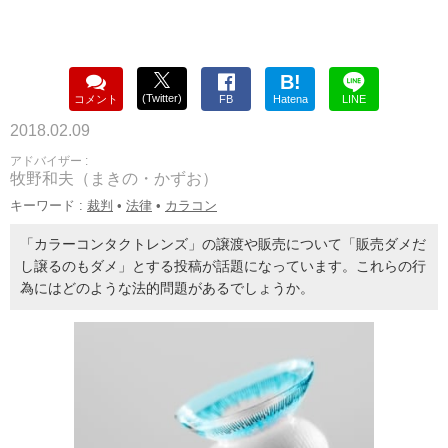
B!
(Twitter)
コメント
FB
Hatena
LINE
2018.02.09
アドバイザー :
牧野和夫（まきの・かずお）
キーワード :
裁判
•
法律
•
カラコン
「カラーコンタクトレンズ」の譲渡や販売について「販売ダメだ
し譲るのもダメ」とする投稿が話題になっています。これらの行
為にはどのような法的問題があるでしょうか。