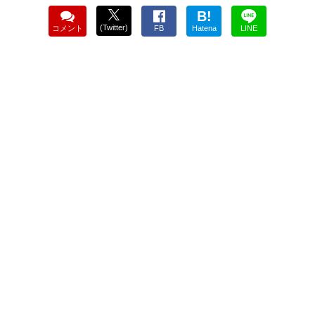
B!
(Twitter)
コメント
FB
Hatena
LINE