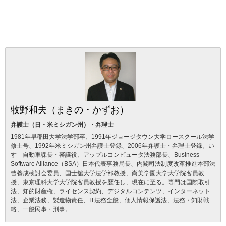
牧野和夫（まきの・かずお）
弁護士（日・米ミシガン州）・弁理士
1981年早稲田大学法学部卒、1991年ジョージタウン大学ロースクール法学
修士号、1992年米ミシガン州弁護士登録、2006年弁護士・弁理士登録。い
すゞ自動車課長・審議役、アップルコンピュータ法務部長、Business
Software Alliance（BSA）日本代表事務局長、内閣司法制度改革推進本部法
曹養成検討会委員、国士舘大学法学部教授、尚美学園大学大学院客員教
授、東京理科大学大学院客員教授を歴任し、現在に至る。専門は国際取引
法、知的財産権、ライセンス契約、デジタルコンテンツ、インターネット
法、企業法務、製造物責任、IT法務全般、個人情報保護法、法務・知財戦
略、一般民事・刑事。