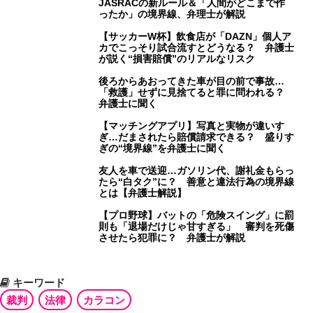
JASRACの新ルール＆「人間がどこまで作
ったか」の境界線、弁理士が解説
【サッカーW杯】飲食店が「DAZN」個人ア
カでこっそり試合流すとどうなる？ 弁護士
が説く“損害賠償”のリアルなリスク
後ろからあおってきた車が目の前で事故…
「救護」せずに見捨てると罪に問われる？
弁護士に聞く
【マッチングアプリ】写真と実物が違いす
ぎ…だまされたら賠償請求できる？ 盛りす
ぎの“境界線”を弁護士に聞く
友人を車で送迎…ガソリン代、謝礼金もらっ
たら“白タク”に？ 善意と違法行為の境界線
とは【弁護士解説】
【プロ野球】バットの「危険スイング」に罰
則も「退場だけじゃ甘すぎる」 審判を死傷
させたら犯罪に？ 弁護士が解説
キーワード
裁判
法律
カラコン