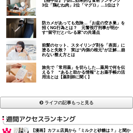
【熱中症】予防に効果的な食材ランキング
3位「鶏むね肉」2位「マグロ」…1位は？
防カメがあっても危険…「お盆の空き巣」を
招くNG行為とは？ 元警視庁刑事が明か
す“留守だとバレる家”の共通点
前髪のセット、スタイリング剤を「表面」に
塗ると失敗？ 実は“内側の根元”が正解…崩
れない整え方とは
旅先で「常用薬」を切らした…薬局で何を伝
える？ “あると助かる情報”とお薬手帳の活
用法とは【薬剤師に聞く】
ライフの記事もっと見る
週間アクセスランキング
【漫画】カフェ店員から「ミルクと砂糖は？」と聞か