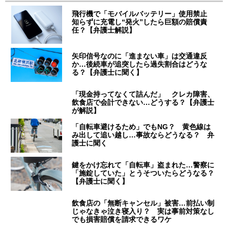
飛行機で「モバイルバッテリー」使用禁止
知らずに充電し“発火”したら巨額の賠償責
任？【弁護士解説】
矢印信号なのに「進まない車」は交通違反
か…後続車が追突したら過失割合はどうな
る？【弁護士に聞く】
「現金持ってなくて詰んだ」 クレカ障害、
飲食店で会計できない…どうする？【弁護士
が解説】
「自転車避けるため」でもNG？ 黄色線は
み出して追い越し…事故ならどうなる？ 弁
護士に聞く
鍵をかけ忘れて「自転車」盗まれた…警察に
「施錠していた」とうそついたらどうなる？
【弁護士に聞く】
飲食店の「無断キャンセル」被害…前払い制
じゃなきゃ泣き寝入り？ 実は事前対策なし
でも損害賠償を請求できるワケ