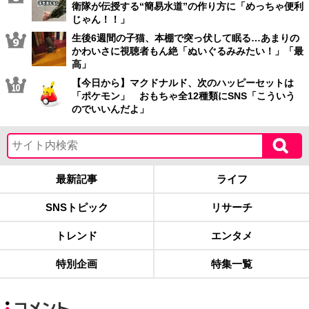
衛隊が伝授する“簡易水道”の作り方に「めっちゃ便利
じゃん！！」
生後6週間の子猫、本棚で突っ伏して眠る…あまりの
かわいさに視聴者もん絶「ぬいぐるみみたい！」「最
高」
【今日から】マクドナルド、次のハッピーセットは
「ポケモン」 おもちゃ全12種類にSNS「こういう
のでいいんだよ」
最新記事
ライフ
SNSトピック
リサーチ
トレンド
エンタメ
特別企画
特集一覧
コメント