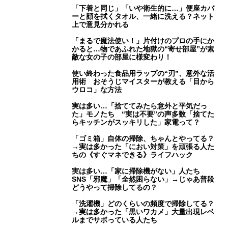
「下着と同じ」「いや衛生的に…」便座カバ
ーと顔を拭くタオル、一緒に洗える？ネット
上で意見分かれる
「まるで魔法使い！」片付けのプロの手にか
かると…物であふれた地獄の“寄せ部屋”が素
敵な女の子の部屋に様変わり！
使い終わった食品用ラップの“刃”、意外な活
用術 おそうじマイスターが教える「目から
ウロコ」な方法
実は多い…「捨ててみたら意外と平気だっ
た」モノたち “実は不要”の声多数「捨てた
らキッチンがスッキリした」家電って？
「ゴミ箱」自体の掃除、ちゃんとやってる？
→実は多かった「におい対策」を頑張る人た
ちの《すぐマネできる》ライフハック
実は多い…「家に掃除機がない」人たち
SNS「邪魔」「全然困らない」→じゃあ普段
どうやって掃除してるの？
「洗濯機」どのくらいの頻度で掃除してる？
→実は多かった「黒いワカメ」大量出現レベ
ルまでサボっている人たち