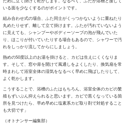
ために立て掛けて乾かします。なるべく、ふたが浴槽と接して
いる面を少なくするのがポイントです。
組み合わせ式の場合、ふた同士がくっつかないように重ねたり
丸めたりせず、離して立て掛けます。ふたが汚れていないよう
に見えても、シャンプーやボディーソープの泡が飛んでいた
り、ほこりが付いていたりする場合もあるので、シャワーで汚
れをしっかり流してからにしましょう。
熱めの50度以上のお湯を掛けると、カビは生えにくくなりま
す。そして、窓や扉を開けて風通しをよくしたり、換気扇を常
時まわして浴室全体の湿気をなるべく早めに飛ばしたりして、
よく乾かします。
こうすることで、浴槽のふたはもちろん、浴室全体のカビの繁
殖もずいぶん抑えられると思います。カビで黒くなっている箇
所を見つけたら、早め早めに塩素系カビ取り剤で対処すること
も大切です」
（オトナンサー編集部）