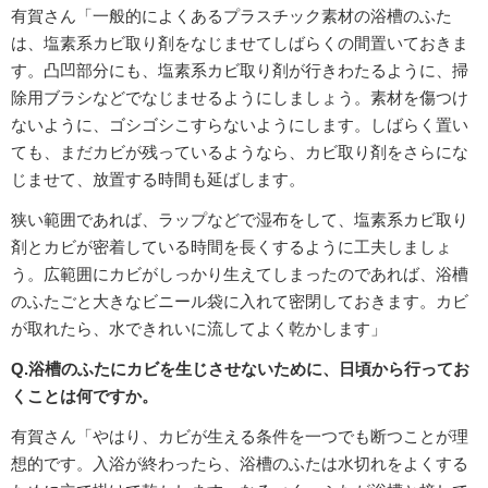
有賀さん「一般的によくあるプラスチック素材の浴槽のふた
は、塩素系カビ取り剤をなじませてしばらくの間置いておきま
す。凸凹部分にも、塩素系カビ取り剤が行きわたるように、掃
除用ブラシなどでなじませるようにしましょう。素材を傷つけ
ないように、ゴシゴシこすらないようにします。しばらく置い
ても、まだカビが残っているようなら、カビ取り剤をさらにな
じませて、放置する時間も延ばします。
狭い範囲であれば、ラップなどで湿布をして、塩素系カビ取り
剤とカビが密着している時間を長くするように工夫しましょ
う。広範囲にカビがしっかり生えてしまったのであれば、浴槽
のふたごと大きなビニール袋に入れて密閉しておきます。カビ
が取れたら、水できれいに流してよく乾かします」
Q.浴槽のふたにカビを生じさせないために、日頃から行ってお
くことは何ですか。
有賀さん「やはり、カビが生える条件を一つでも断つことが理
想的です。入浴が終わったら、浴槽のふたは水切れをよくする