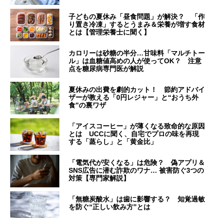
子どもの夏休み「昼食問題」が解決？ 「作
り置き冷凍」するとうまみ＆栄養が増す食材
とは【管理栄養士に聞く】
カロリーは砂糖の半分…甘味料「マルチトー
ル」は血糖値高めの人が使ってOK？ 注意
点を糖尿病専門医が解説
夏休みの出費を劇的カット！ 節約アドバイ
ザーが教える「0円レジャー」と“おうち外
食”の裏ワザ
「アイスコーヒー」が薄くなる致命的な原因
とは UCCに聞く、自宅でプロの味を再現
する「蒸らし」と「黄金比」
「電気代が安くなる」は危険？ 偽アプリ＆
SNS広告に潜む詐欺のワナ… 被害防ぐ3つの
対策【専門家解説】
「無糖炭酸水」は歯に影響する？ 知覚過敏
を防ぐ“正しい飲み方”とは