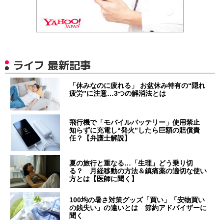
ライフ 最新記事
「休みなのに疲れる」 お盆休み特有の“隠れ
疲労”に注意…3つの解消法とは
飛行機で「モバイルバッテリー」使用禁止
知らずに充電し“発火”したら巨額の賠償責
任？【弁護士解説】
夏の旅行と重なる…「生理」どう乗り切
る？ 月経移動の方法＆鎮痛薬の適切な使い
方とは【医師に聞く】
100均の暑さ対策グッズ「買い」「安物買い
の銭失い」の違いとは 節約アドバイザーに
聞く