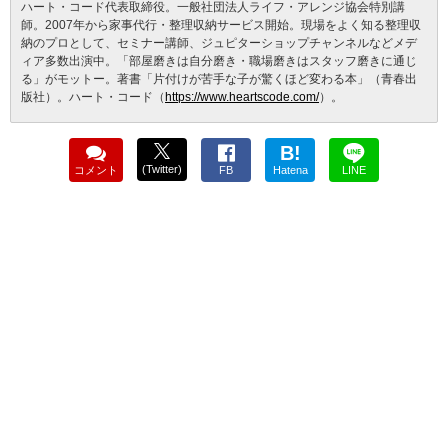
ハート・コード代表取締役。一般社団法人ライフ・アレンジ協会特別講
師。2007年から家事代行・整理収納サービス開始。現場をよく知る整理収
納のプロとして、セミナー講師、ジュピターショップチャンネルなどメデ
ィア多数出演中。「部屋磨きは自分磨き・職場磨きはスタッフ磨きに通じ
る」がモットー。著書「片付けが苦手な子が驚くほど変わる本」（青春出
版社）。ハート・コード（
https://www.heartscode.com/
）。
B!
(Twitter)
コメント
FB
Hatena
LINE