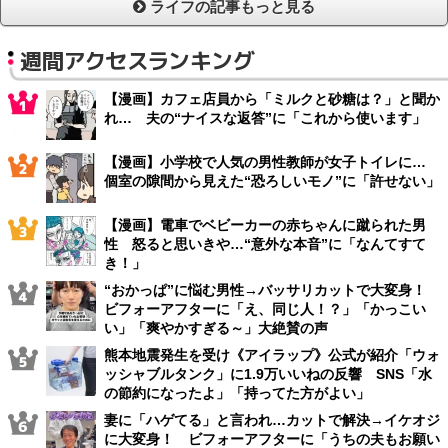
ライフの記事もっと見る
週間アクセスランキング
【漫画】カフェ店員から「ミルクと砂糖は？」と聞か
れ… 夫の“ナイスな返答”に「これから使います」
【漫画】小学校で人気の男性教師が女子トイレに…
個室の隙間から見えた“恐ろしいモノ”に「許せない」
【漫画】電車でベビーカーの赤ちゃんに蹴られた男
性 怒ると思いきや…“意外な本音”に「なんてすて
き！」
“おかっぱ”に悩む男性→バッサリカットで大変身！
ビフォーアフターに「え、同じ人！？」「かっこい
い」「爽やかすぎる～」大絶賛の声
熊本地震発生を受け《アイラップ》公式が紹介「ウォ
ッシャブルタンク」に1.9万いいねの反響 SNS「水
の節約になったよ」「持ってた方がよい」
妻に「ハゲてる」と言われ…カットで解決→イケオジ
に大変身！ ビフォーアフターに「うちの夫もお願い