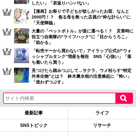
したい」「若返りハンパない」
【漫画】お祭りで子どもが欲しがったお面、なんと
2000円！？ 焦る母を救った店員の“粋な計らい”に
「天使降臨」
大量の「ペットボトル」が楽に運べる！？ 災害時に
役立つ自衛隊の“ライフハック”に「目からうろこ」
「助かる」
「転売ヤーから買わないで」アイラップ公式が“ウォ
ッシャブルタンク”増産を報告 SNS「心強い」「落
ち着いたら買う」
見つけたら踏みつぶして…サクラ、ウメ枯らす“特定
外来生物”とは？ 鈴木農水相の注意喚起に「怖い」
「迷わずつぶす」
最新記事
ライフ
SNSトピック
リサーチ