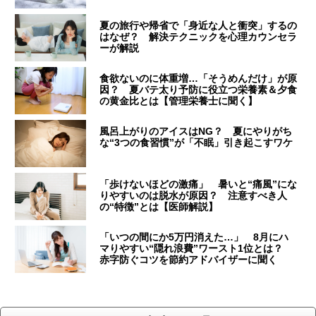
夏の旅行や帰省で「身近な人と衝突」するの
はなぜ？ 解決テクニックを心理カウンセラ
ーが解説
食欲ないのに体重増…「そうめんだけ」が原
因？ 夏バテ太り予防に役立つ栄養素＆夕食
の黄金比とは【管理栄養士に聞く】
風呂上がりのアイスはNG？ 夏にやりがち
な“3つの食習慣”が「不眠」引き起こすワケ
「歩けないほどの激痛」 暑いと“痛風”にな
りやすいのは脱水が原因？ 注意すべき人
の“特徴”とは【医師解説】
「いつの間にか5万円消えた…」 8月にハ
マりやすい“隠れ浪費”ワースト1位とは？
赤字防ぐコツを節約アドバイザーに聞く