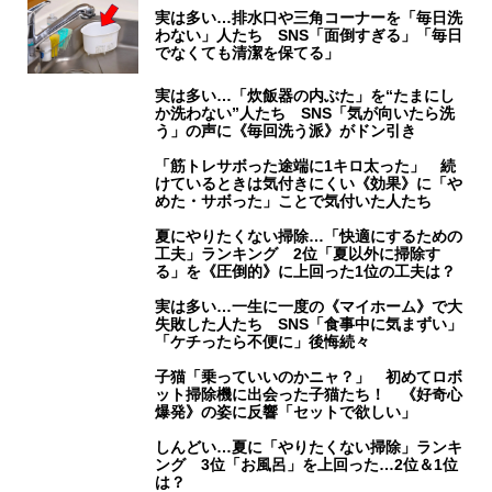
実は多い…排水口や三角コーナーを「毎日洗
わない」人たち SNS「面倒すぎる」「毎日
でなくても清潔を保てる」
実は多い…「炊飯器の内ぶた」を“たまにし
か洗わない”人たち SNS「気が向いたら洗
う」の声に《毎回洗う派》がドン引き
「筋トレサボった途端に1キロ太った」 続
けているときは気付きにくい《効果》に「や
めた・サボった」ことで気付いた人たち
夏にやりたくない掃除…「快適にするための
工夫」ランキング 2位「夏以外に掃除す
る」を《圧倒的》に上回った1位の工夫は？
実は多い…一生に一度の《マイホーム》で大
失敗した人たち SNS「食事中に気まずい」
「ケチったら不便に」後悔続々
子猫「乗っていいのかニャ？」 初めてロボ
ット掃除機に出会った子猫たち！ 《好奇心
爆発》の姿に反響「セットで欲しい」
しんどい…夏に「やりたくない掃除」ランキ
ング 3位「お風呂」を上回った…2位＆1位
は？