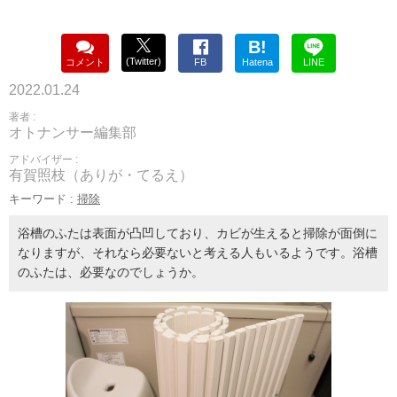
B!
(Twitter)
コメント
FB
Hatena
LINE
2022.01.24
著者 :
オトナンサー編集部
アドバイザー :
有賀照枝（ありが・てるえ）
キーワード :
掃除
浴槽のふたは表面が凸凹しており、カビが生えると掃除が面倒に
なりますが、それなら必要ないと考える人もいるようです。浴槽
のふたは、必要なのでしょうか。