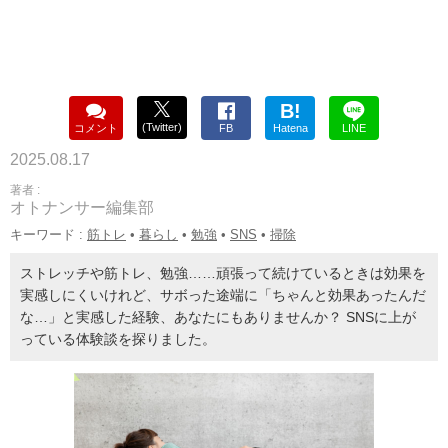
B!
(Twitter)
コメント
FB
Hatena
LINE
2025.08.17
著者 :
オトナンサー編集部
キーワード :
筋トレ
•
暮らし
•
勉強
•
SNS
•
掃除
ストレッチや筋トレ、勉強……頑張って続けているときは効果を
実感しにくいけれど、サボった途端に「ちゃんと効果あったんだ
な…」と実感した経験、あなたにもありませんか？ SNSに上が
っている体験談を探りました。