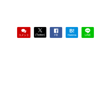
B!
(Twitter)
コメント
FB
Hatena
LINE