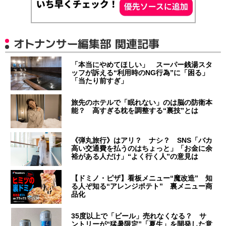
オトナンサー編集部 関連記事
「本当にやめてほしい」 スーパー銭湯スタ
ッフが訴える“利用時のNG行為”に「困る」
「当たり前すぎ」
旅先のホテルで「眠れない」のは脳の防衛本
能？ 高すぎる枕を調整する“裏技”とは
《弾丸旅行》はアリ？ ナシ？ SNS「バカ
高い交通費を払うのはちょっと」「お金に余
裕がある人だけ」“よく行く人”の意見は
【ドミノ・ピザ】看板メニュー“魔改造” 知
る人ぞ知る“アレンジポテト” 裏メニュー商
品化
35度以上で「ビール」売れなくなる？ サ
ントリーが“猛暑限定”「夏生」を開発した意