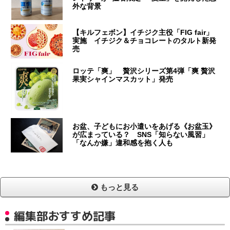
外な背景
【キルフェボン】イチジク主役「FIG fair」
実施 イチジク＆チョコレートのタルト新発
売
ロッテ「爽」 贅沢シリーズ第4弾「爽 贅沢
果実シャインマスカット」発売
お盆、子どもにお小遣いをあげる《お盆玉》
が広まっている？ SNS「知らない風習」
「なんか嫌」違和感を抱く人も
もっと見る
編集部おすすめ記事