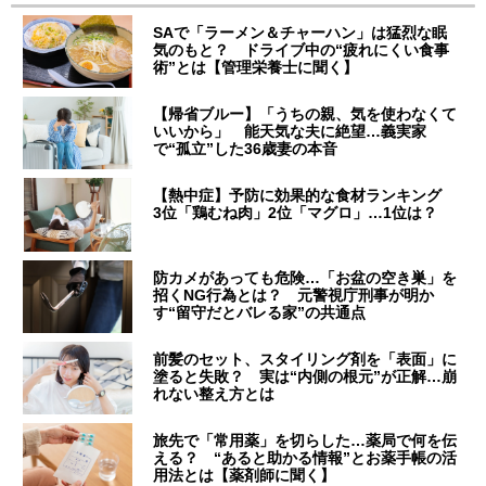
SAで「ラーメン＆チャーハン」は猛烈な眠
気のもと？ ドライブ中の“疲れにくい食事
術”とは【管理栄養士に聞く】
【帰省ブルー】「うちの親、気を使わなくて
いいから」 能天気な夫に絶望…義実家
で“孤立”した36歳妻の本音
【熱中症】予防に効果的な食材ランキング
3位「鶏むね肉」2位「マグロ」…1位は？
防カメがあっても危険…「お盆の空き巣」を
招くNG行為とは？ 元警視庁刑事が明か
す“留守だとバレる家”の共通点
前髪のセット、スタイリング剤を「表面」に
塗ると失敗？ 実は“内側の根元”が正解…崩
れない整え方とは
旅先で「常用薬」を切らした…薬局で何を伝
える？ “あると助かる情報”とお薬手帳の活
用法とは【薬剤師に聞く】