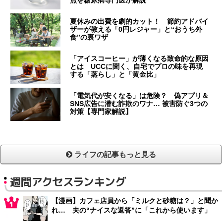
点を糖尿病専門医が解説
夏休みの出費を劇的カット！ 節約アドバイ
ザーが教える「0円レジャー」と“おうち外
食”の裏ワザ
「アイスコーヒー」が薄くなる致命的な原因
とは UCCに聞く、自宅でプロの味を再現
する「蒸らし」と「黄金比」
「電気代が安くなる」は危険？ 偽アプリ＆
SNS広告に潜む詐欺のワナ… 被害防ぐ3つの
対策【専門家解説】
ライフの記事もっと見る
週間アクセスランキング
【漫画】カフェ店員から「ミルクと砂糖は？」と聞か
れ… 夫の“ナイスな返答”に「これから使います」