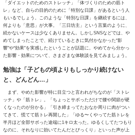
「ダイエットのためのストレッチ」「体づくりのための筋ト
レ」など、自らの目的のために「特別な日課」があるという人
もいるでしょう。このような「特別な日課」を継続するには、
何よりも「意思」が大事。「三日坊主」という言葉のように、
続かないケースは少なくありません。しかしSNSなどでは、や
めてしまったことで、続けているときに気付かなかった“影
響”や“効果”を実感したということが話題に。やめてから分かっ
た影響・効果について、さまざまな体験談を見てみましょう。
勉強は「子どもの頃よりもしっかり続けない
と、どんどん…」
まず、やめた影響が特に目立つと言われがちなのが「ストレ
ッチ」や「筋トレ」。「ちょっとサボっただけで腰や関節が硬
くなったのが分かる」「引き締まってたおなか周りに肉がつい
てきて、慌てて筋トレ再開した」「ゆる〜くやってた筋トレを
半月ほど全部サボった途端に1キロ太った。ゆるくしてたつもり
なのに、それなりに効いてたんだとびっくり」といった声が上