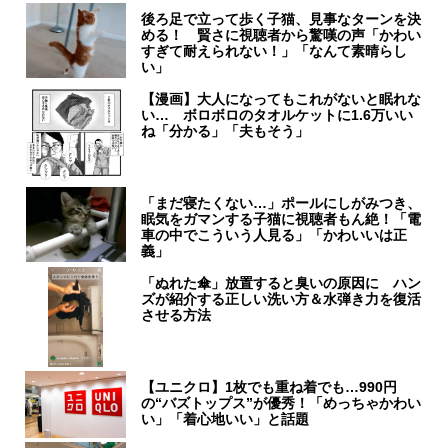
後ろ足で立って歩く子猫、見事なターンを決
める！ 賢さに視聴者から驚嘆の声「かわい
すぎて耐えられない！」「なんて素晴らし
い」
【漫画】大人になってもこれがないと眠れな
い… ボロボロのタオルケットに1.6万いい
ね「分かる」「夫もそう」
「まだ寝たくない…」ポールにしがみつき、
眠気をガマンする子猫に視聴者もん絶！「電
車の中でこういう人見る」「かわいいは正
義」
「ぬれた傘」放置すると臭いの原因に ハン
ズが紹介する正しい洗い方＆水弾き力を復活
させる方法
【ユニクロ】1枚でも重ね着でも…990円
の“バズトップス”が優秀！「めっちゃかわい
い」「着心地いい」と話題