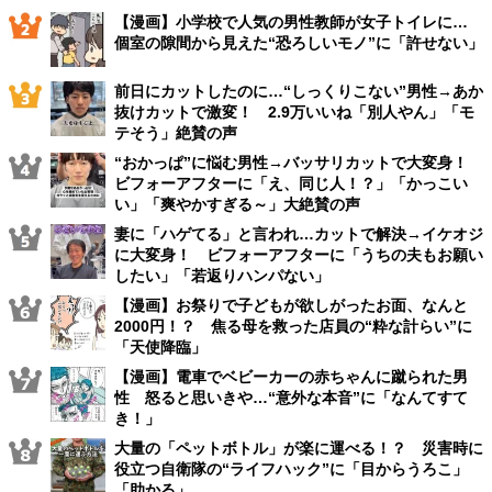
【漫画】小学校で人気の男性教師が女子トイレに…
個室の隙間から見えた“恐ろしいモノ”に「許せない」
前日にカットしたのに…“しっくりこない”男性→あか
抜けカットで激変！ 2.9万いいね「別人やん」「モ
テそう」絶賛の声
“おかっぱ”に悩む男性→バッサリカットで大変身！
ビフォーアフターに「え、同じ人！？」「かっこい
い」「爽やかすぎる～」大絶賛の声
妻に「ハゲてる」と言われ…カットで解決→イケオジ
に大変身！ ビフォーアフターに「うちの夫もお願い
したい」「若返りハンパない」
【漫画】お祭りで子どもが欲しがったお面、なんと
2000円！？ 焦る母を救った店員の“粋な計らい”に
「天使降臨」
【漫画】電車でベビーカーの赤ちゃんに蹴られた男
性 怒ると思いきや…“意外な本音”に「なんてすて
き！」
大量の「ペットボトル」が楽に運べる！？ 災害時に
役立つ自衛隊の“ライフハック”に「目からうろこ」
「助かる」