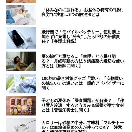
「休みなのに疲れる」 お盆休み特有の“隠れ
疲労”に注意…3つの解消法とは
飛行機で「モバイルバッテリー」使用禁止
知らずに充電し“発火”したら巨額の賠償責
任？【弁護士解説】
夏の旅行と重なる…「生理」どう乗り切
る？ 月経移動の方法＆鎮痛薬の適切な使い
方とは【医師に聞く】
100均の暑さ対策グッズ「買い」「安物買い
の銭失い」の違いとは 節約アドバイザーに
聞く
子どもの夏休み「昼食問題」が解決？ 「作
り置き冷凍」するとうまみ＆栄養が増す食材
とは【管理栄養士に聞く】
カロリーは砂糖の半分…甘味料「マルチトー
ル」は血糖値高めの人が使ってOK？ 注意