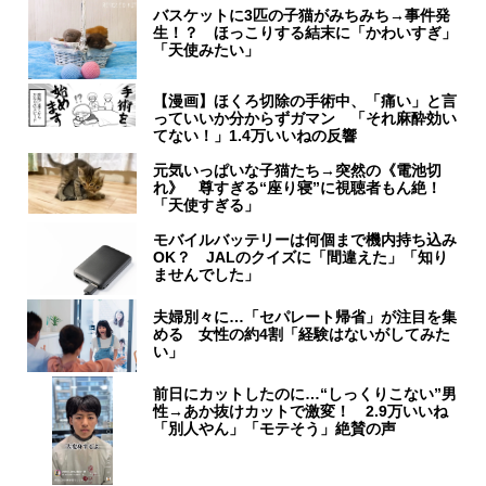
バスケットに3匹の子猫がみちみち→事件発
生！？ ほっこりする結末に「かわいすぎ」
「天使みたい」
【漫画】ほくろ切除の手術中、「痛い」と言
っていいか分からずガマン 「それ麻酔効い
てない！」1.4万いいねの反響
元気いっぱいな子猫たち→突然の《電池切
れ》 尊すぎる“座り寝”に視聴者もん絶！
「天使すぎる」
モバイルバッテリーは何個まで機内持ち込み
OK？ JALのクイズに「間違えた」「知り
ませんでした」
夫婦別々に…「セパレート帰省」が注目を集
める 女性の約4割「経験はないがしてみた
い」
前日にカットしたのに…“しっくりこない”男
性→あか抜けカットで激変！ 2.9万いいね
「別人やん」「モテそう」絶賛の声