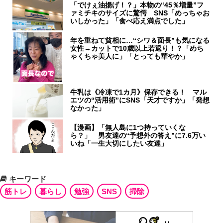
「でけぇ油揚げ！？」本物の“45％増量”フ
ァミチキのサイズに驚愕 SNS「めっちゃお
いしかった」「食べ応え満点でした」
年を重ねて貧相に…“シワ＆面長”も気になる
女性→カットで10歳以上若返り！？「めち
ゃくちゃ美人に」「とっても華やか」
牛乳は《冷凍で1カ月》保存できる！ マル
エツの“活用術”にSNS「天才ですか」「発想
なかった」
【漫画】「無人島に1つ持っていくな
ら？」 男友達の“予想外の答え”に7.6万い
いね「一生大切にしたい友達」
キーワード
筋トレ
暮らし
勉強
SNS
掃除