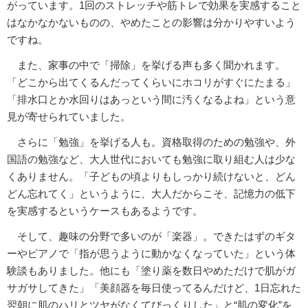
がっています。1回のストレッチや筋トレで効果を実感すること
はなかなかないものの、やめたことの影響は分かりやすいよう
ですね。
また、家事の中で「掃除」を挙げる声も多く聞かれます。
「どこから出てくるんだってくらいにホコリがすぐにたまる」
「排水口とか水回りはあっという間に汚くなるよね」という意
見が寄せられていました。
さらに「勉強」を挙げる人も。資格取得のための勉強や、外
国語の勉強など、大人世代においても勉強に取り組む人は少な
くありません。「子どもの頃よりもしっかり続けないと、どん
どん忘れてく」というように、大人だからこそ、記憶力の低下
を実感するというケースもあるようです。
そして、趣味の分野で多いのが「楽器」。できたはずのギタ
ーやピアノで「指が思うように動かなくなっていた」という体
験談もありました。他にも「塗り薬を数日やめただけで肌がガ
サガサしてきた」「美顔器を毎日使ってるんだけど、1日忘れた
翌朝に肌のハリとツヤがなくてびっくりした」と“肌の変化”を