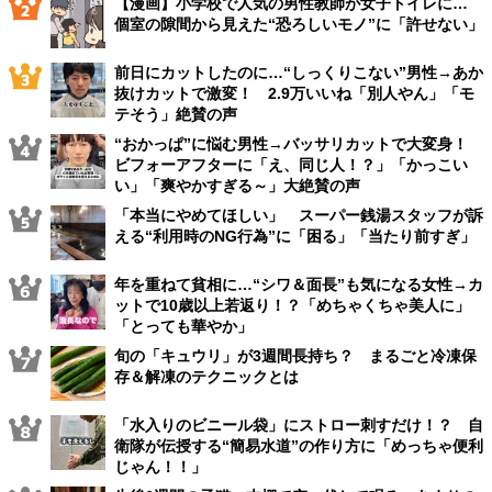
【漫画】小学校で人気の男性教師が女子トイレに…
個室の隙間から見えた“恐ろしいモノ”に「許せない」
前日にカットしたのに…“しっくりこない”男性→あか
抜けカットで激変！ 2.9万いいね「別人やん」「モ
テそう」絶賛の声
“おかっぱ”に悩む男性→バッサリカットで大変身！
ビフォーアフターに「え、同じ人！？」「かっこい
い」「爽やかすぎる～」大絶賛の声
「本当にやめてほしい」 スーパー銭湯スタッフが訴
える“利用時のNG行為”に「困る」「当たり前すぎ」
年を重ねて貧相に…“シワ＆面長”も気になる女性→カ
ットで10歳以上若返り！？「めちゃくちゃ美人に」
「とっても華やか」
旬の「キュウリ」が3週間長持ち？ まるごと冷凍保
存＆解凍のテクニックとは
「水入りのビニール袋」にストロー刺すだけ！？ 自
衛隊が伝授する“簡易水道”の作り方に「めっちゃ便利
じゃん！！」