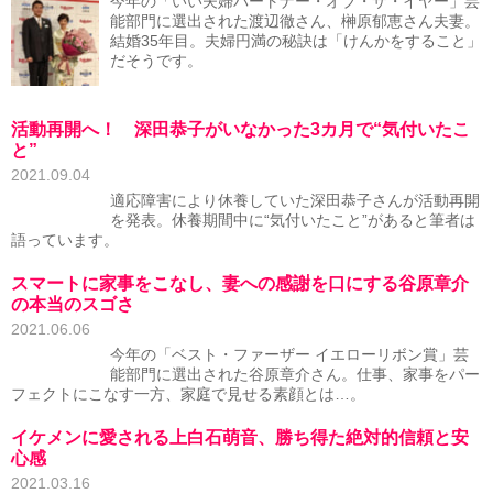
今年の「いい夫婦パートナー・オブ・ザ・イヤー」芸
能部門に選出された渡辺徹さん、榊原郁恵さん夫妻。
結婚35年目。夫婦円満の秘訣は「けんかをすること」
だそうです。
活動再開へ！ 深田恭子がいなかった3カ月で“気付いたこ
と”
2021.09.04
適応障害により休養していた深田恭子さんが活動再開
を発表。休養期間中に“気付いたこと”があると筆者は
語っています。
スマートに家事をこなし、妻への感謝を口にする谷原章介
の本当のスゴさ
2021.06.06
今年の「ベスト・ファーザー イエローリボン賞」芸
能部門に選出された谷原章介さん。仕事、家事をパー
フェクトにこなす一方、家庭で見せる素顔とは…。
イケメンに愛される上白石萌音、勝ち得た絶対的信頼と安
心感
2021.03.16