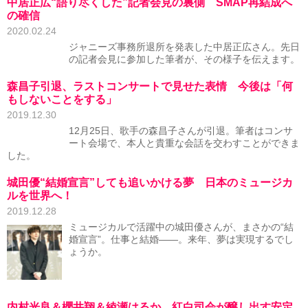
中居正広“語り尽くした”記者会見の裏側 SMAP再結成へ
の確信
2020.02.24
ジャニーズ事務所退所を発表した中居正広さん。先日
の記者会見に参加した筆者が、その様子を伝えます。
森昌子引退、ラストコンサートで見せた表情 今後は「何
もしないことをする」
2019.12.30
12月25日、歌手の森昌子さんが引退。筆者はコンサ
ート会場で、本人と貴重な会話を交わすことができま
した。
城田優“結婚宣言”しても追いかける夢 日本のミュージカ
ルを世界へ！
2019.12.28
ミュージカルで活躍中の城田優さんが、まさかの“結
婚宣言”。仕事と結婚――。来年、夢は実現するでし
ょうか。
内村光良＆櫻井翔＆綾瀬はるか、紅白司会が醸し出す安定