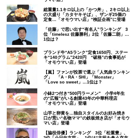
総重量1.1キロ以上の「かつ丼」、2キロ以上
の大盛り「カタヤキそば」、ザンギ25個の
定食…「オモウマい店」“検証企画”に登場
「佐藤」で思い出す“有名人”ランキング 3
位「timelesz 佐藤勝利」2位「佐藤二朗」…
1位は？
ブランド牛“A5ランク”定食1650円、ステー
キ“140グラム”2420円 “破格”の食事処が
「オモウマい店」登場
【嵐】ファンが投票で選ぶ「人気曲ランキン
グ」 「A・RA・SHI」「Monster」
「Love so sweet」…1位は？
小鉢2つ付き“500円ラーメン” 小学4年生
の“広報”がいる創業43年の中華料理店
「オモウマい店」登場
山芋と卵黄を…独自スタイルのお好み焼き
口が荒い“名物ママ”の鉄板焼き店が「オモウ
マい店」登場
【脇役俳優】ランキング 3位「松重豊」、
2位「小日向文世」…1位は“主役を食う存在