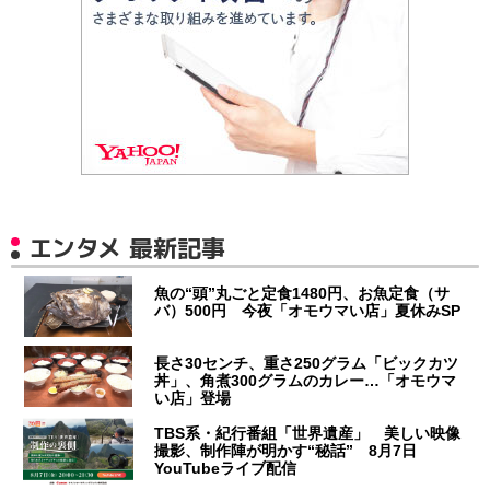
エンタメ 最新記事
魚の“頭”丸ごと定食1480円、お魚定食（サ
バ）500円 今夜「オモウマい店」夏休みSP
長さ30センチ、重さ250グラム「ビックカツ
丼」、角煮300グラムのカレー…「オモウマ
い店」登場
TBS系・紀行番組「世界遺産」 美しい映像
撮影、制作陣が明かす“秘話” 8月7日
YouTubeライブ配信