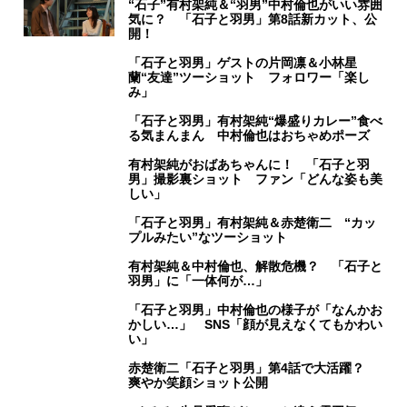
“石子”有村架純＆“羽男”中村倫也がいい雰囲
気に？ 「石子と羽男」第8話新カット、公
開！
「石子と羽男」ゲストの片岡凛＆小林星
蘭“友達”ツーショット フォロワー「楽し
み」
「石子と羽男」有村架純“爆盛りカレー”食べ
る気まんまん 中村倫也はおちゃめポーズ
有村架純がおばあちゃんに！ 「石子と羽
男」撮影裏ショット ファン「どんな姿も美
しい」
「石子と羽男」有村架純＆赤楚衛二 “カッ
プルみたい”なツーショット
有村架純＆中村倫也、解散危機？ 「石子と
羽男」に「一体何が…」
「石子と羽男」中村倫也の様子が「なんかお
かしい…」 SNS「顔が見えなくてもかわい
い」
赤楚衛二「石子と羽男」第4話で大活躍？
爽やか笑顔ショット公開