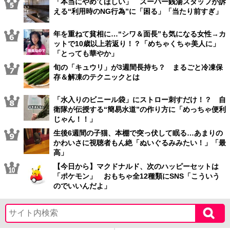
「本当にやめてほしい」 スーパー銭湯スタッフが訴
える“利用時のNG行為”に「困る」「当たり前すぎ」
年を重ねて貧相に…“シワ＆面長”も気になる女性→カ
ットで10歳以上若返り！？「めちゃくちゃ美人に」
「とっても華やか」
旬の「キュウリ」が3週間長持ち？ まるごと冷凍保
存＆解凍のテクニックとは
「水入りのビニール袋」にストロー刺すだけ！？ 自
衛隊が伝授する“簡易水道”の作り方に「めっちゃ便利
じゃん！！」
生後6週間の子猫、本棚で突っ伏して眠る…あまりの
かわいさに視聴者もん絶「ぬいぐるみみたい！」「最
高」
【今日から】マクドナルド、次のハッピーセットは
「ポケモン」 おもちゃ全12種類にSNS「こういう
のでいいんだよ」