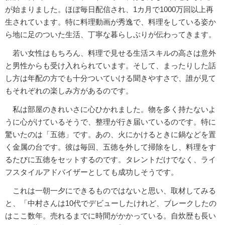
が始まりました。ほぼ毎日配信され、1カ月で1000万回以上再
生されています。特に料理動画が秀逸で、料理をしている姿か
ら地に足のついた生活、丁寧な暮らしぶりが伝わってきます。
若い女性はもちろん、料理で見せる生活スキルの高さは意外
と男性からも受け入れられています。そして、まったりした話
し方は年配の方でも十分ついていける聞きやすさで、誰が見て
もそれぞれの楽しみ方があるのです。
私は部屋のきれいさに心ひかれました。物を多く持たないよ
うに心がけているそうで、整理が行き届いているのです。特に
驚いたのは「五徳」です。あの、火にかけるときに鍋などを置
く金属の台です。彼は毎回、五徳を外して掃除をし、料理をす
るたびに五徳をセットするのです。タレントだけでなく、ライ
フスタイルアドバイザーとしても成功しそうです。
これは一朝一夕にできるものではないと思い、取材してみる
と、「中村さんは10代でデビューしたけれど、ブレークしたの
はここ数年。売れるまでに時間がかかっている。自炊歴も長い