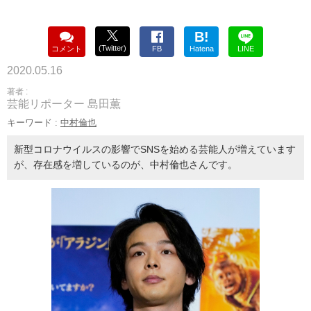
B!
(Twitter)
コメント
FB
Hatena
LINE
2020.05.16
著者 :
芸能リポーター 島田薫
キーワード :
中村倫也
新型コロナウイルスの影響でSNSを始める芸能人が増えています
が、存在感を増しているのが、中村倫也さんです。