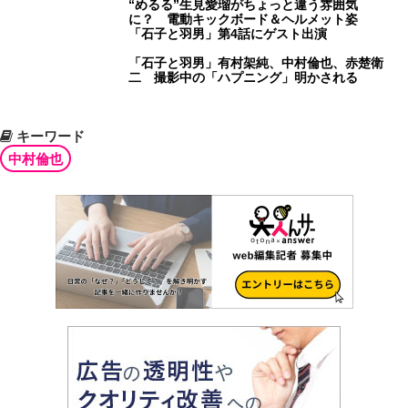
“めるる”生見愛瑠がちょっと違う雰囲気
に？ 電動キックボード＆ヘルメット姿
「石子と羽男」第4話にゲスト出演
「石子と羽男」有村架純、中村倫也、赤楚衛
二 撮影中の「ハプニング」明かされる
キーワード
中村倫也