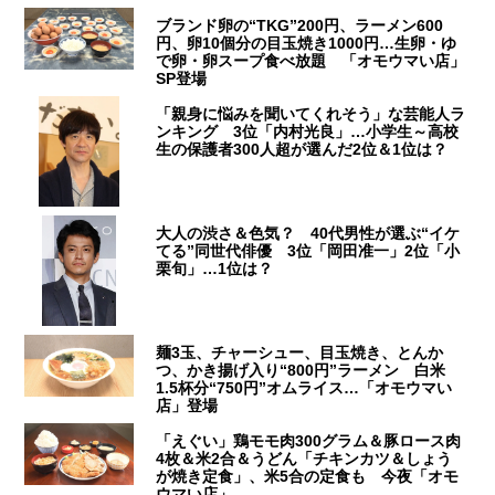
ブランド卵の“TKG”200円、ラーメン600
円、卵10個分の目玉焼き1000円…生卵・ゆ
で卵・卵スープ食べ放題 「オモウマい店」
SP登場
「親身に悩みを聞いてくれそう」な芸能人ラ
ンキング 3位「内村光良」…小学生～高校
生の保護者300人超が選んだ2位＆1位は？
大人の渋さ＆色気？ 40代男性が選ぶ“イケ
てる”同世代俳優 3位「岡田准一」2位「小
栗旬」…1位は？
麺3玉、チャーシュー、目玉焼き、とんか
つ、かき揚げ入り“800円”ラーメン 白米
1.5杯分“750円”オムライス…「オモウマい
店」登場
「えぐい」鶏モモ肉300グラム＆豚ロース肉
4枚＆米2合＆うどん「チキンカツ＆しょう
が焼き定食」、米5合の定食も 今夜「オモ
ウマい店」