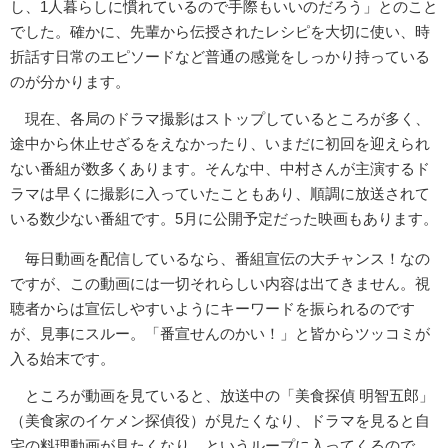
し、1人暮らしに慣れているので手際もいいのだろう」とのこと
でした。確かに、先輩から伝授されたレシピを大切に使い、時
折話す日常のエピソードなど普通の感覚をしっかり持っている
のが分かります。
現在、各局のドラマ撮影はストップしているところが多く、
途中から休止せざるをえなかったり、いまだに初回を迎えられ
ない番組が数多くあります。そんな中、中村さんが主演するド
ラマは早くに撮影に入っていたこともあり、順調に放送されて
いる数少ない番組です。5月に公開予定だった映画もあります。
毎日動画を配信しているなら、番組宣伝の大チャンス！なの
ですが、この動画には一切それらしい内容は出てきません。視
聴者からは宣伝しやすいようにキーワードを振られるのです
が、見事にスルー。「番宣せんのかい！」と皆からツッコミが
入る始末です。
ところが動画を見ていると、放送中の「美食探偵 明智五郎」
（美食家のイケメン探偵役）が見たくなり、ドラマを見ると自
宅の料理動画が見たくなり、というループに入ってくるので