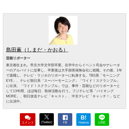
島田薫（しまだ・かおる）
芸能リポーター
東京都生まれ。帝京大学文学部卒業。在学中からイベント司会やナレータ
ーのアルバイトに従事し、卒業後は大手損害保険会社に就職。その後、1年
で退職し、テレビ・ラジオのリポーターに転身する。TBS系「モーニング
EYE」、テレビ朝日系「スーパーモーニング」「ワイド！スクランブル」
に出演。「ワイド！スクランブル」では、事件・芸能などのリポーターと
して13年間、ほぼ毎日、取材活動を行う。フジテレビ系「バイキング
MORE」、朝日放送テレビ「キャスト」、中京テレビ「キャッチ！」など
に出演中。
B!
(Twitter)
コメント
FB
Hatena
LINE