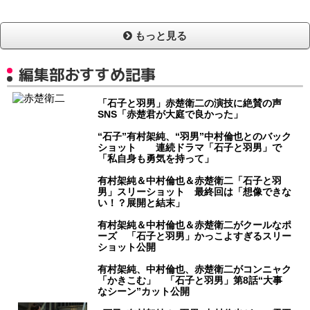
もっと見る
編集部おすすめ記事
「石子と羽男」赤楚衛二の演技に絶賛の声
SNS「赤楚君が大庭で良かった」
“石子”有村架純、“羽男”中村倫也とのバック
ショット 連続ドラマ「石子と羽男」で
「私自身も勇気を持って」
有村架純＆中村倫也＆赤楚衛二「石子と羽
男」スリーショット 最終回は「想像できな
い！？展開と結末」
有村架純＆中村倫也＆赤楚衛二がクールなポ
ーズ 「石子と羽男」かっこよすぎるスリー
ショット公開
有村架純、中村倫也、赤楚衛二がコンニャク
「かきこむ」 「石子と羽男」第8話“大事
なシーン”カット公開