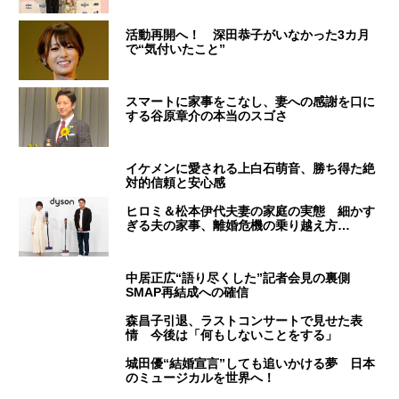
活動再開へ！ 深田恭子がいなかった3カ月
で“気付いたこと”
スマートに家事をこなし、妻への感謝を口に
する谷原章介の本当のスゴさ
イケメンに愛される上白石萌音、勝ち得た絶
対的信頼と安心感
ヒロミ＆松本伊代夫妻の家庭の実態 細かす
ぎる夫の家事、離婚危機の乗り越え方…
中居正広“語り尽くした”記者会見の裏側
SMAP再結成への確信
森昌子引退、ラストコンサートで見せた表
情 今後は「何もしないことをする」
城田優“結婚宣言”しても追いかける夢 日本
のミュージカルを世界へ！