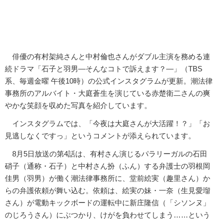
俳優の有村架純さんと中村倫也さんがダブル主演を務める連
続ドラマ「石子と羽男―そんなコトで訴えます？―」（TBS
系、毎週金曜 午後10時）の公式インスタグラムが更新。潮法律
事務所のアルバイト・大庭蒼生を演じている赤楚衛二さんの爽
やかな笑顔を収めた写真を紹介しています。
インスタグラムでは、「今夜は大庭さんが大活躍！？」「お
見逃しなくですっ」というコメントが添えられています。
8月5日放送の第4話は、有村さん演じるパラリーガルの石田
硝子（通称・石子）と中村さん扮（ふん）する弁護士の羽根岡
佳男（羽男）が働く潮法律事務所に、堂前絵実（趣里さん）か
らの弁護依頼が舞い込む。依頼は、絵実の妹・一奈（生見愛瑠
さん）が電動キックボードの運転中に新庄隆信（「シソンヌ」
のじろうさん）にぶつかり、けがを負わせてしまう……という