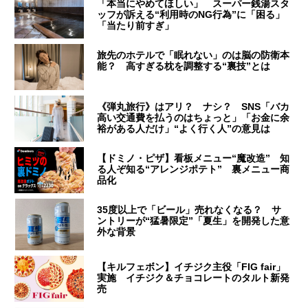
「本当にやめてほしい」 スーパー銭湯スタ
ッフが訴える“利用時のNG行為”に「困る」
「当たり前すぎ」
旅先のホテルで「眠れない」のは脳の防衛本
能？ 高すぎる枕を調整する“裏技”とは
《弾丸旅行》はアリ？ ナシ？ SNS「バカ
高い交通費を払うのはちょっと」「お金に余
裕がある人だけ」“よく行く人”の意見は
【ドミノ・ピザ】看板メニュー“魔改造” 知
る人ぞ知る“アレンジポテト” 裏メニュー商
品化
35度以上で「ビール」売れなくなる？ サ
ントリーが“猛暑限定”「夏生」を開発した意
外な背景
【キルフェボン】イチジク主役「FIG fair」
実施 イチジク＆チョコレートのタルト新発
売