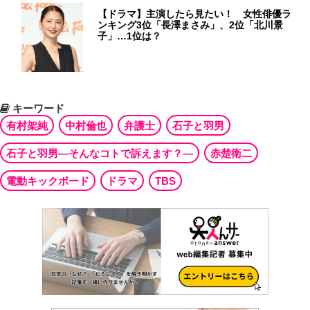
【ドラマ】主演したら見たい！ 女性俳優ラ
ンキング3位「長澤まさみ」、2位「北川景
子」…1位は？
キーワード
有村架純
中村倫也
弁護士
石子と羽男
石子と羽男―そんなコトで訴えます？―
赤楚衛二
電動キックボード
ドラマ
TBS