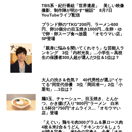
TBS系・紀行番組「世界遺産」 美しい映像
撮影、制作陣が明かす“秘話” 8月7日
YouTubeライブ配信
ブランド卵の“TKG”200円、ラーメン600
円、卵10個分の目玉焼き1000円…生卵・ゆ
で卵・卵スープ食べ放題 「オモウマい店」
SP登場
「親身に悩みを聞いてくれそう」な芸能人ラ
ンキング 3位「内村光良」…小学生～高校
生の保護者300人超が選んだ2位＆1位は？
大人の渋さ＆色気？ 40代男性が選ぶ“イケ
てる”同世代俳優 3位「岡田准一」2位「小
栗旬」…1位は？
麺3玉、チャーシュー、目玉焼き、とんか
つ、かき揚げ入り“800円”ラーメン 白米
1.5杯分“750円”オムライス…「オモウマい
店」登場
「えぐい」鶏モモ肉300グラム＆豚ロース肉
4枚＆米2合＆うどん「チキンカツ＆しょう
が焼き定食」、米5合の定食も 今夜「オモ