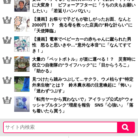
に大変身！ ビフォーアフターに「うちの夫もお願い
したい」「若返りハンパない」
【漫画】お祭りで子どもが欲しがったお面、なんと
2000円！？ 焦る母を救った店員の“粋な計らい”に
「天使降臨」
【漫画】電車でベビーカーの赤ちゃんに蹴られた男
性 怒ると思いきや…“意外な本音”に「なんてすて
き！」
大量の「ペットボトル」が楽に運べる！？ 災害時に
役立つ自衛隊の“ライフハック”に「目からうろこ」
「助かる」
見つけたら踏みつぶして…サクラ、ウメ枯らす“特定
外来生物”とは？ 鈴木農水相の注意喚起に「怖い」
「迷わずつぶす」
「転売ヤーから買わないで」アイラップ公式が“ウォ
ッシャブルタンク”増産を報告 SNS「心強い」「落
ち着いたら買う」