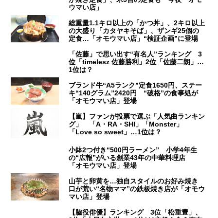
ウマい店」
総重量1.1キロ以上の「かつ丼」、2キロ以上
の大盛り「カタヤキそば」、ザンギ25個の
定食…「オモウマい店」“検証企画”に登場
「佐藤」で思い出す“有名人”ランキング 3
位「timelesz 佐藤勝利」2位「佐藤二朗」…
1位は？
ブランド牛“A5ランク”定食1650円、ステー
キ“140グラム”2420円 “破格”の食事処が
「オモウマい店」登場
【嵐】ファンが投票で選ぶ「人気曲ランキン
グ」 「A・RA・SHI」「Monster」
「Love so sweet」…1位は？
小鉢2つ付き“500円ラーメン” 小学4年生
の“広報”がいる創業43年の中華料理店
「オモウマい店」登場
山芋と卵黄を…独自スタイルのお好み焼き
口が荒い“名物ママ”の鉄板焼き店が「オモウ
マい店」登場
【脇役俳優】ランキング 3位「松重豊」、