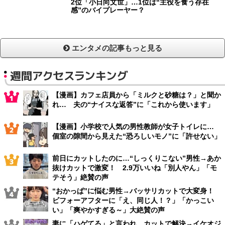
2位「小日向文世」…1位は“主役を食う存在
感”のバイプレーヤー？
エンタメの記事もっと見る
週間アクセスランキング
【漫画】カフェ店員から「ミルクと砂糖は？」と聞か
れ… 夫の“ナイスな返答”に「これから使います」
【漫画】小学校で人気の男性教師が女子トイレに…
個室の隙間から見えた“恐ろしいモノ”に「許せない」
前日にカットしたのに…“しっくりこない”男性→あか
抜けカットで激変！ 2.9万いいね「別人やん」「モ
テそう」絶賛の声
“おかっぱ”に悩む男性→バッサリカットで大変身！
ビフォーアフターに「え、同じ人！？」「かっこい
い」「爽やかすぎる～」大絶賛の声
妻に「ハゲてる」と言われ…カットで解決→イケオジ