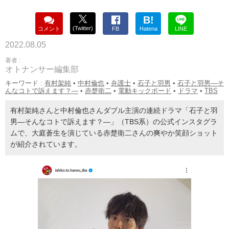
B!
(Twitter)
コメント
FB
Hatena
LINE
2022.08.05
著者 :
オトナンサー編集部
キーワード :
有村架純
•
中村倫也
•
弁護士
•
石子と羽男
•
石子と羽男―そ
んなコトで訴えます？―
•
赤楚衛二
•
電動キックボード
•
ドラマ
•
TBS
有村架純さんと中村倫也さんダブル主演の連続ドラマ「石子と羽
男―そんなコトで訴えます？―」（TBS系）の公式インスタグラ
ムで、大庭蒼生を演じている赤楚衛二さんの爽やか笑顔ショット
が紹介されています。