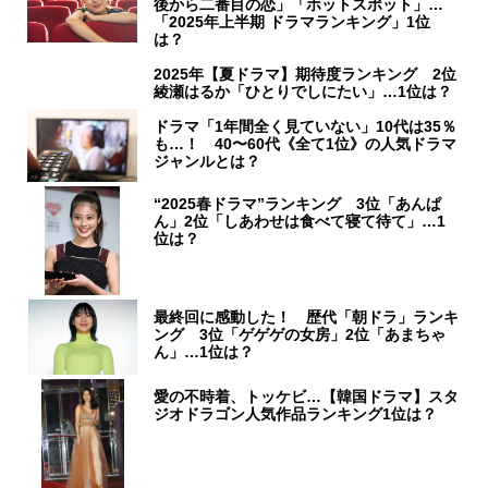
後から二番目の恋」「ホットスポット」…
「2025年上半期 ドラマランキング」1位
は？
2025年【夏ドラマ】期待度ランキング 2位
綾瀬はるか「ひとりでしにたい」…1位は？
ドラマ「1年間全く見ていない」10代は35％
も…！ 40〜60代《全て1位》の人気ドラマ
ジャンルとは？
“2025春ドラマ”ランキング 3位「あんぱ
ん」2位「しあわせは食べて寝て待て」…1
位は？
最終回に感動した！ 歴代「朝ドラ」ランキ
ング 3位「ゲゲゲの女房」2位「あまちゃ
ん」…1位は？
愛の不時着、トッケビ…【韓国ドラマ】スタ
ジオドラゴン人気作品ランキング1位は？