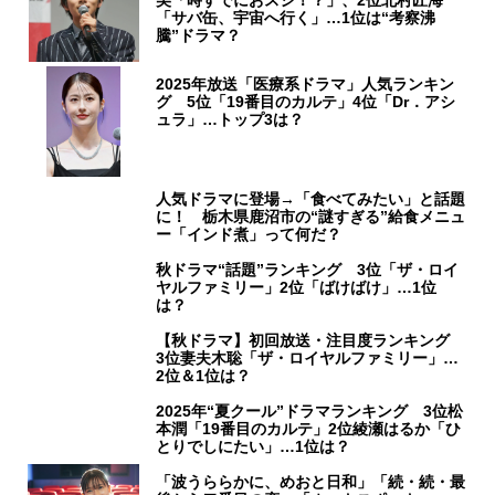
美「時すでにおスシ！？」、2位北村匠海
「サバ缶、宇宙へ行く」…1位は“考察沸
騰”ドラマ？
2025年放送「医療系ドラマ」人気ランキン
グ 5位「19番目のカルテ」4位「Dr．アシ
ュラ」…トップ3は？
人気ドラマに登場→「食べてみたい」と話題
に！ 栃木県鹿沼市の“謎すぎる”給食メニュ
ー「インド煮」って何だ？
秋ドラマ“話題”ランキング 3位「ザ・ロイ
ヤルファミリー」2位「ばけばけ」…1位
は？
【秋ドラマ】初回放送・注目度ランキング
3位妻夫木聡「ザ・ロイヤルファミリー」…
2位＆1位は？
2025年“夏クール”ドラマランキング 3位松
本潤「19番目のカルテ」2位綾瀬はるか「ひ
とりでしにたい」…1位は？
「波うららかに、めおと日和」「続・続・最