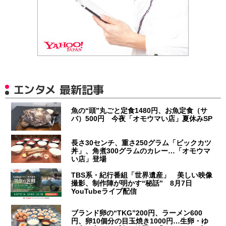
エンタメ 最新記事
魚の“頭”丸ごと定食1480円、お魚定食（サ
バ）500円 今夜「オモウマい店」夏休みSP
長さ30センチ、重さ250グラム「ビックカツ
丼」、角煮300グラムのカレー…「オモウマ
い店」登場
TBS系・紀行番組「世界遺産」 美しい映像
撮影、制作陣が明かす“秘話” 8月7日
YouTubeライブ配信
ブランド卵の“TKG”200円、ラーメン600
円、卵10個分の目玉焼き1000円…生卵・ゆ