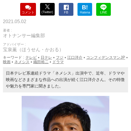
B!
(Twitter)
コメント
FB
Hatena
LINE
2021.05.02
著者 :
オトナンサー編集部
アドバイザー :
宝泉薫（ほうせん・かおる）
キーワード :
テレビ
•
日テレ
•
フジ
•
江口洋介
•
コンフィデンスマンJP
•
映画
•
ネメシス
•
織田裕二
•
ドラマ
日本テレビ系連続ドラマ「ネメシス」出演中で、近年、ドラマや
映画などさまざまな作品への出演が続く江口洋介さん。その特徴
や魅力を専門家に聞きました。