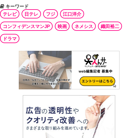
キーワード
テレビ
日テレ
フジ
江口洋介
コンフィデンスマンJP
映画
ネメシス
織田裕二
ドラマ