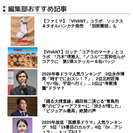
編集部おすすめ記事
【ファミマ】「VIVANT」コラボ ソックス
＆タオルハンカチ発売 「別班饅頭」も
【VIVANT】ロッテ「コアラのマーチ」とコ
ラボ “乃木”堺雅人、“ノコル”二宮和也らが
コアラに 第1弾ステッカー＆缶バッジ
2026年春ドラマ人気ランキング 3位永作博
美「時すでにおスシ！？」、2位北村匠海
「サバ缶、宇宙へ行く」…1位は“考察沸
騰”ドラマ？
「踊る大捜査線」織田裕二演じる“青島刑
事”のビフォーアフターに「渋さが増した」
「ビジュアル最高」絶賛の声
2025年放送「医療系ドラマ」人気ランキン
グ 5位「19番目のカルテ」4位「Dr．アシ
ュラ」…トップ3は？