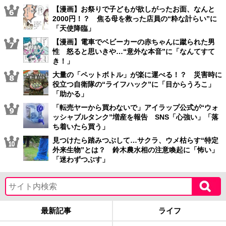
【漫画】お祭りで子どもが欲しがったお面、なんと
2000円！？ 焦る母を救った店員の“粋な計らい”に
「天使降臨」
【漫画】電車でベビーカーの赤ちゃんに蹴られた男
性 怒ると思いきや…“意外な本音”に「なんてすて
き！」
大量の「ペットボトル」が楽に運べる！？ 災害時に
役立つ自衛隊の“ライフハック”に「目からうろこ」
「助かる」
「転売ヤーから買わないで」アイラップ公式が“ウォ
ッシャブルタンク”増産を報告 SNS「心強い」「落
ち着いたら買う」
見つけたら踏みつぶして…サクラ、ウメ枯らす“特定
外来生物”とは？ 鈴木農水相の注意喚起に「怖い」
「迷わずつぶす」
最新記事
ライフ