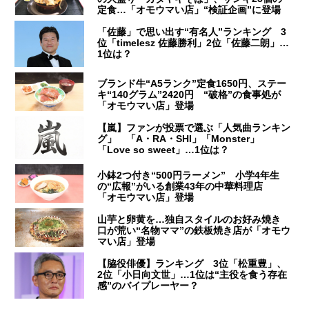
定食…「オモウマい店」“検証企画”に登場
「佐藤」で思い出す“有名人”ランキング 3
位「timelesz 佐藤勝利」2位「佐藤二朗」…
1位は？
ブランド牛“A5ランク”定食1650円、ステー
キ“140グラム”2420円 “破格”の食事処が
「オモウマい店」登場
【嵐】ファンが投票で選ぶ「人気曲ランキン
グ」 「A・RA・SHI」「Monster」
「Love so sweet」…1位は？
小鉢2つ付き“500円ラーメン” 小学4年生
の“広報”がいる創業43年の中華料理店
「オモウマい店」登場
山芋と卵黄を…独自スタイルのお好み焼き
口が荒い“名物ママ”の鉄板焼き店が「オモウ
マい店」登場
【脇役俳優】ランキング 3位「松重豊」、
2位「小日向文世」…1位は“主役を食う存在
感”のバイプレーヤー？