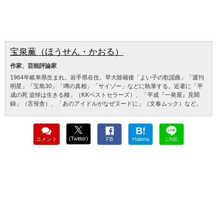
宝泉薫（ほうせん・かおる）
作家、芸能評論家
1964年岐阜県生まれ。岩手県在住。早大除籍後「よい子の歌謡曲」「週刊
明星」「宝島30」「噂の真相」「サイゾー」などに執筆する。近著に「平
成の死 追悼は生きる糧」（KKベストセラーズ）、「平成『一発屋』見聞
録」（言視舎）、「あのアイドルがなぜヌードに」（文春ムック）など。
B!
(Twitter)
コメント
FB
Hatena
LINE