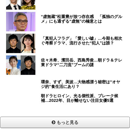
“虚無蔵”松重豊が放つ存在感 「孤独のグル
メ」にも通ずる“虚無”の極意とは
「真犯人フラグ」「愛しい嘘」…今期も相次
ぐ考察ドラマ、流行させた“犯人”は誰？
佐々木希、濱田岳、西島秀俊…朝ドラ＆テレ
東ドラマ“二刀流”ブームの謎
環奈、すず、美波…大物感漂う秘密は“オヤ
ジ的”食生活にあり？
朝ドラヒロイン、光る個性派、ブレーク候
補…2022年、目が離せない注目女優5選
もっと見る