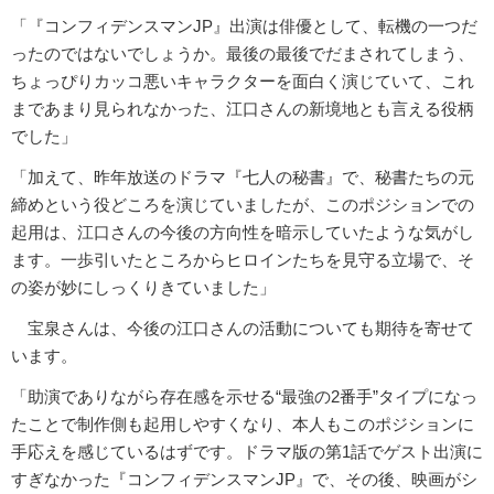
「『コンフィデンスマンJP』出演は俳優として、転機の一つだ
ったのではないでしょうか。最後の最後でだまされてしまう、
ちょっぴりカッコ悪いキャラクターを面白く演じていて、これ
まであまり見られなかった、江口さんの新境地とも言える役柄
でした」
「加えて、昨年放送のドラマ『七人の秘書』で、秘書たちの元
締めという役どころを演じていましたが、このポジションでの
起用は、江口さんの今後の方向性を暗示していたような気がし
ます。一歩引いたところからヒロインたちを見守る立場で、そ
の姿が妙にしっくりきていました」
宝泉さんは、今後の江口さんの活動についても期待を寄せて
います。
「助演でありながら存在感を示せる“最強の2番手”タイプになっ
たことで制作側も起用しやすくなり、本人もこのポジションに
手応えを感じているはずです。ドラマ版の第1話でゲスト出演に
すぎなかった『コンフィデンスマンJP』で、その後、映画がシ