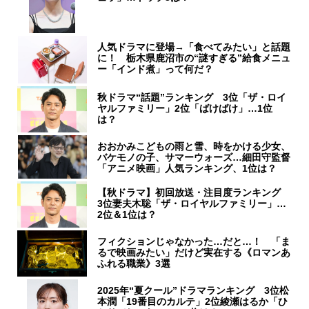
人気ドラマに登場→「食べてみたい」と話題
に！ 栃木県鹿沼市の“謎すぎる”給食メニュ
ー「インド煮」って何だ？
秋ドラマ“話題”ランキング 3位「ザ・ロイ
ヤルファミリー」2位「ばけばけ」…1位
は？
おおかみこどもの雨と雪、時をかける少女、
バケモノの子、サマーウォーズ…細田守監督
「アニメ映画」人気ランキング、1位は？
【秋ドラマ】初回放送・注目度ランキング
3位妻夫木聡「ザ・ロイヤルファミリー」…
2位＆1位は？
フィクションじゃなかった…だと…！ 「ま
るで映画みたい」だけど実在する《ロマンあ
ふれる職業》3選
2025年“夏クール”ドラマランキング 3位松
本潤「19番目のカルテ」2位綾瀬はるか「ひ