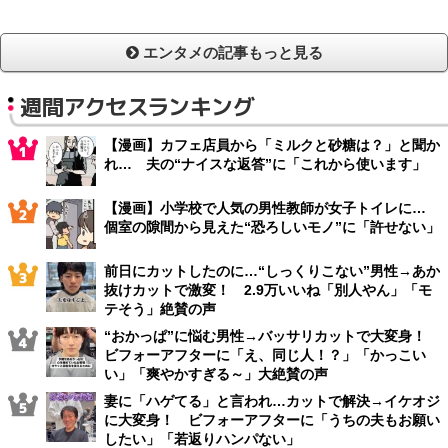
エンタメの記事もっと見る
週間アクセスランキング
【漫画】カフェ店員から「ミルクと砂糖は？」と聞か
れ… 夫の“ナイスな返答”に「これから使います」
【漫画】小学校で人気の男性教師が女子トイレに…
個室の隙間から見えた“恐ろしいモノ”に「許せない」
前日にカットしたのに…“しっくりこない”男性→あか
抜けカットで激変！ 2.9万いいね「別人やん」「モ
テそう」絶賛の声
“おかっぱ”に悩む男性→バッサリカットで大変身！
ビフォーアフターに「え、同じ人！？」「かっこい
い」「爽やかすぎる～」大絶賛の声
妻に「ハゲてる」と言われ…カットで解決→イケオジ
に大変身！ ビフォーアフターに「うちの夫もお願い
したい」「若返りハンパない」