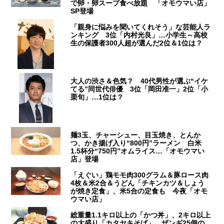
で卵・卵スープ食べ放題 「オモウマい店」
SP登場
「親身に悩みを聞いてくれそう」な芸能人ラ
ンキング 3位「内村光良」…小学生～高校
生の保護者300人超が選んだ2位＆1位は？
大人の渋さ＆色気？ 40代男性が選ぶ“イケ
てる”同世代俳優 3位「岡田准一」2位「小
栗旬」…1位は？
麺3玉、チャーシュー、目玉焼き、とんか
つ、かき揚げ入り“800円”ラーメン 白米
1.5杯分“750円”オムライス…「オモウマい
店」登場
「えぐい」鶏モモ肉300グラム＆豚ロース肉
4枚＆米2合＆うどん「チキンカツ＆しょう
が焼き定食」、米5合の定食も 今夜「オモ
ウマい店」
総重量1.1キロ以上の「かつ丼」、2キロ以上
の大盛り「カタヤキそば」、ザンギ25個の