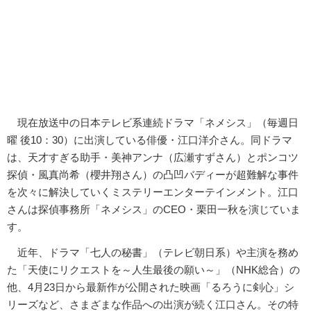
現在放送中の日本テレビ系連続ドラマ「ネメシス」（毎週日
曜 後10：30）に出演している俳優・江口洋介さん。同ドラマ
は、天才すぎる助手・美神アンナ（広瀬すずさん）とポンコツ
探偵・風真尚希（櫻井翔さん）の凸凹バディーが超難解な事件
を次々に解決していくミステリーエンターテインメント。江口
さんは探偵事務所「ネメシス」のCEO・栗田一秋を演じていま
す。
近年、ドラマ「七人の秘書」（テレビ朝日系）や主演を務め
た「天使にリクエストを～人生最後の願い～」（NHK総合）の
他、4月23日から最新作が公開された映画「るろうに剣心」シ
リーズなど、さまざまな作品への出演が続く江口さん。その特