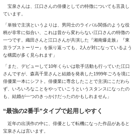
宝泉さんは、江口さんの俳優としての特徴についても言及し
ています。
「単独で主演というよりは、男同士のライバル関係のような役
柄が非常に似合い、これは昔から変わらない江口さんの特徴の
一つです。織田さんと江口さんが共演した『湘南爆走族』『東
京ラブストーリー』を振り返っても、2人が対になっているよう
な構図が多く見られます」
「また、デビューして10年くらいは歌手活動も行っていた江口
さんですが、森高千里さんと結婚を発表した1999年ごろを境に
俳優業一本にシフト。俳優業に専念したことで主演にこだわら
ず、いろいろなことをやっていこうというスタンスになったの
も、結婚が一つのきっかけだったのかもしれません」
“最強の2番手”タイプで起用しやすく
近年の出演作の中に、俳優として転機になった作品があると
宝泉さんは言います。