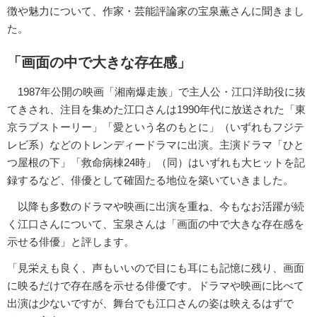
徴や魅力について、作家・芸能評論家の宝泉薫さんに聞きまし
た。
「画面の中で大きな存在感」
1987年公開の映画「湘南爆走族」で主人公・江口洋助役に抜
てきされ、注目を集めた江口さんは1990年代に放送された「東
京ラブストーリー」「愛という名のもとに」（いずれもフジテ
レビ系）などのトレンディードラマに出演。主演ドラマ「ひと
つ屋根の下」「救命病棟24時」（同）はいずれも大ヒットを記
録するなど、俳優として確固たる地位を築いていきました。
以降も多数のドラマや映画に出演を重ね、今もなお活躍が続
く江口さんについて、宝泉さんは「画面の中で大きな存在感を
示せる俳優」と評します。
「見栄えも良く、声もいいので目にも耳にも記憶に残り、画面
に映るだけで存在感を示せる俳優です。ドラマや映画に比べて
出演は少ないですが、舞台でも江口さんの姿は映えるはずで